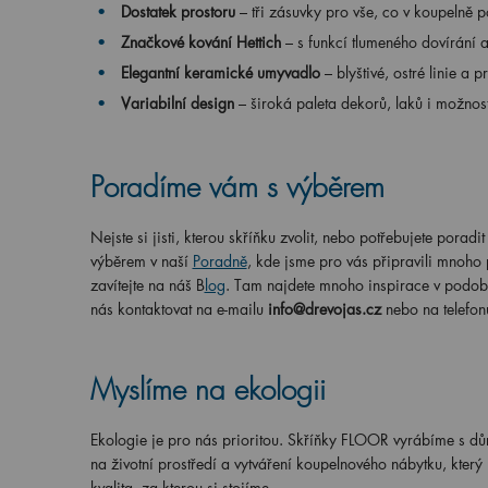
Dostatek prostoru
– tři zásuvky pro vše, co v koupelně p
Značkové kování Hettich
– s funkcí tlumeného dovírání 
Elegantní keramické umyvadlo
– blyštivé, ostré linie a 
Variabilní design
– široká paleta dekorů, laků i možnos
Poradíme vám s výběrem
Nejste si jisti, kterou skříňku zvolit, nebo potřebujete po
výběrem v naší
Poradně
, kde jsme pro vás připravili mnoho
zavítejte na náš B
log
. Tam najdete mnoho inspirace v podob
nás kontaktovat na e-mailu
info@drevojas.cz
nebo na telefo
Myslíme na ekologii
Ekologie je pro nás prioritou. Skříňky FLOOR vyrábíme s důr
na životní prostředí a vytváření koupelnového nábytku, kter
kvalita, za kterou si stojíme.