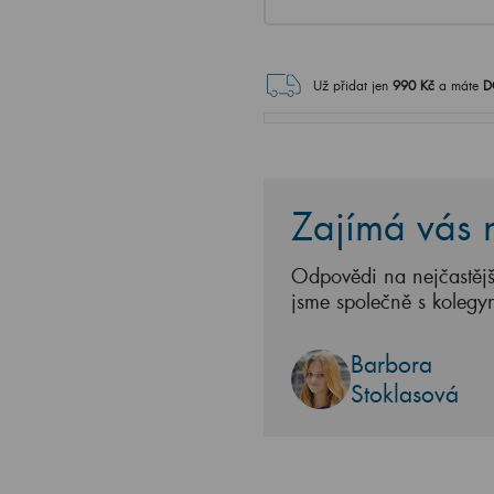
Už přidat jen
990
Kč
a máte
D
Zajímá vás n
Odpovědi na nejčastějš
jsme společně s kolegy
Barbora
Stoklasová