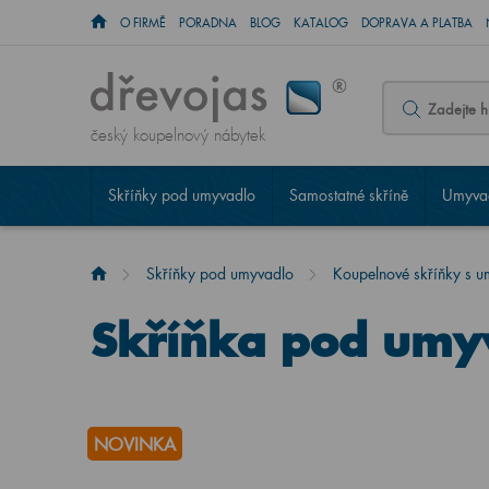
O FIRMĚ
PORADNA
BLOG
KATALOG
DOPRAVA A PLATBA
český koupelnový nábytek
Skříňky pod umyvadlo
Samostatné skříně
Umyvad
Skříňky pod umyvadlo
Koupelnové skříňky s 
Skříňka pod umy
NOVINKA