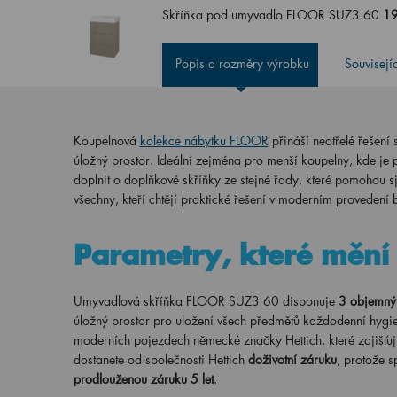
Skříňka pod umyvadlo FLOOR SUZ3 60
19
Popis a rozměry výrobku
Souvisejí
Koupelnová
kolekce nábytku FLOOR
přináší neotřelé řešení 
úložný prostor. Ideální zejména pro menší koupelny, kde je 
doplnit o doplňkové skříňky ze stejné řady, které pomohou sj
všechny, kteří chtějí praktické řešení v moderním proveden
Parametry, které mění 
Umyvadlová skříňka FLOOR SUZ3 60 disponuje
3 objemný
úložný prostor pro uložení všech předmětů každodenní hygi
moderních pojezdech německé značky Hettich, které zajišťu
dostanete od společnosti Hettich
doživotní záruku
, protože s
prodlouženou záruku 5 let
.