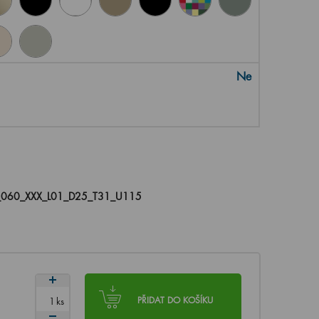
Ne
_060_XXX_L01_D25_T31_U115
ks
PŘIDAT DO KOŠÍKU