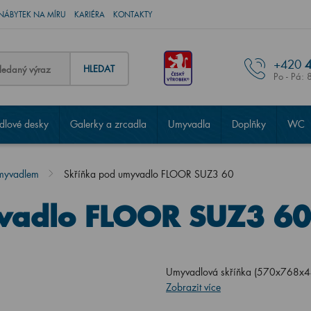
NÁBYTEK NA MÍRU
KARIÉRA
KONTAKTY
+420
4
HLEDAT
Po - Pá: 
lové desky
Galerky a zrcadla
Umyvadla
Doplňky
WC
umyvadlem
Skříňka pod umyvadlo FLOOR SUZ3 60
vadlo FLOOR SUZ3 60
Umyvadlová skříňka (570x768x4
Zobrazit více