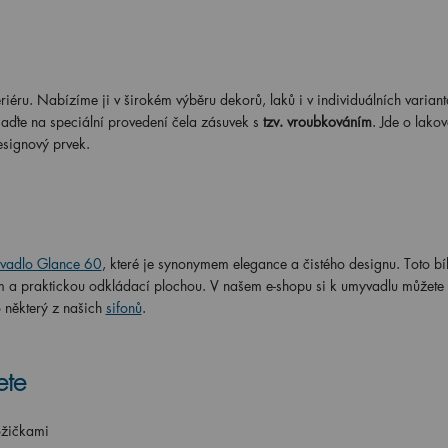
iéru. Nabízíme ji v širokém výběru dekorů, laků i v individuálních variant
saďte na speciální provedení čela zásuvek s
tzv. vroubkováním
. Jde o lako
esignový prvek.
vadlo Glance 60
, které je synonymem elegance a čistého designu. Toto bí
em a praktickou odkládací plochou. V našem e-shopu si k umyvadlu můžete
o některý z našich
sifonů
.
ete
ožičkami