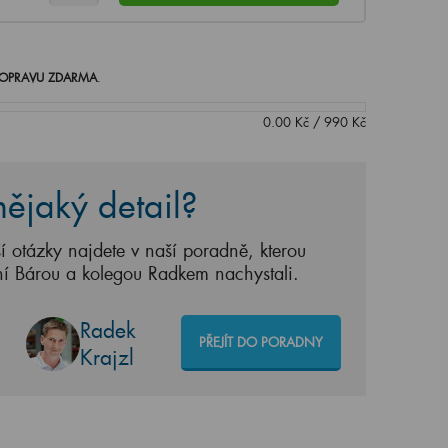
OPRAVU ZDARMA
.
0.00
Kč
/
990
Kč
ějaký detail?
í otázky najdete v naší poradně, kterou
ní Bárou a kolegou Radkem nachystali.
Radek
PŘEJÍT DO PORADNY
Krajzl