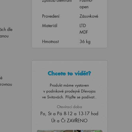
Způsob otevírání
Push-to-
open
Provedení
Zásuvkové
Materiál
LTD
ách dle
MDF
vanou
Hmotnost
36 kg
Chcete to vidět?
lé
 rovnou
Produkt máme vystaven
v podnikové prodejně Dřevojas
ve Svitavách. Přijďte se podívat..
Otevírací doba
Po, St a Pá 8-12 a 13-17 hod
Út a Čt ZAVŘENO