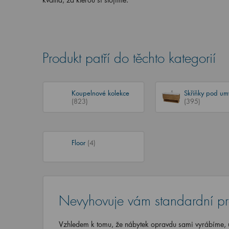
Produkt patří do těchto kategorií
Koupelnové kolekce
Skříňky pod um
(823)
(395)
Floor
(4)
Nevyhovuje vám standardní p
Vzhledem k tomu, že nábytek opravdu sami vyrábíme, u