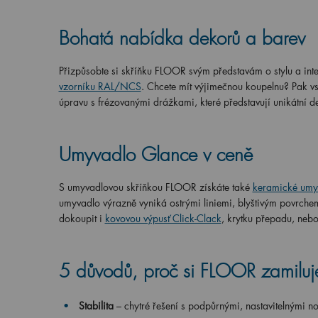
Bohatá nabídka dekorů a barev
Přizpůsobte si skříňku FLOOR svým představám o stylu a inter
vzorníku RAL/NCS
. Chcete mít výjimečnou koupelnu? Pak v
úpravu s frézovanými drážkami, které představují unikátní d
Umyvadlo Glance v ceně
S umyvadlovou skříňkou FLOOR získáte také
keramické umy
umyvadlo výrazně vyniká ostrými liniemi, blyštivým povrch
dokoupit i
kovovou výpusť Click-Clack
, krytku přepadu, neb
5 důvodů, proč si FLOOR zamiluj
Stabilita
– chytré řešení s podpůrnými, nastavitelnými n