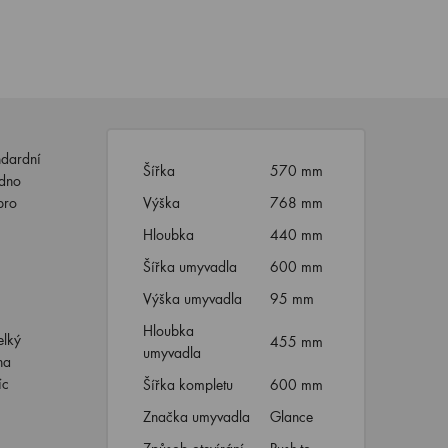
ndardní
Šířka
570 mm
adno
pro
Výška
768 mm
Hloubka
440 mm
Šířka umyvadla
600 mm
Výška umyvadla
95 mm
Hloubka
elký
455 mm
umyvadla
na
íc
Šířka kompletu
600 mm
Značka umyvadla
Glance