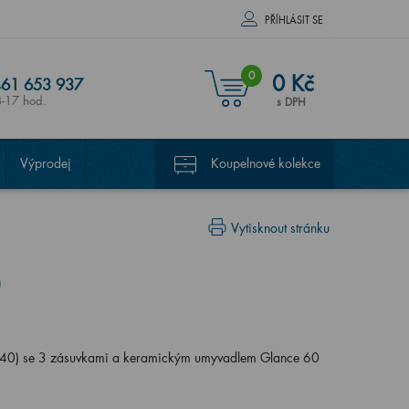
PŘÍHLÁSIT SE
0
0 Kč
61 653 937
8-17 hod.
s DPH
Výprodej
Koupelnové kolekce
Vytisknout stránku
40) se 3 zásuvkami a keramickým umyvadlem Glance 60