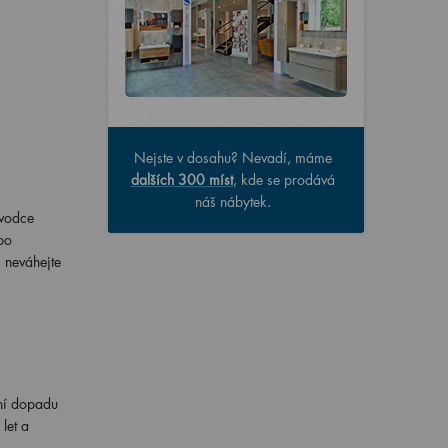
Nejste v dosahu? Nevadí, máme
dalších 300 míst
, kde se prodává
náš nábytek.
ůvodce
bo
 neváhejte
ání dopadu
let a