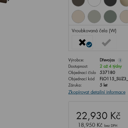
Vroubkovaná čela (W)
Výrobce:
Dřevojas
i
Dostupnost:
2 až 4 týdny
Objednací číslo
537180
Objednací kód
FLO115_SUZ3
Záruka:
5 let
Zkopírovat detailní informace
22,930 Kč
18,950 Kč
bez DPH