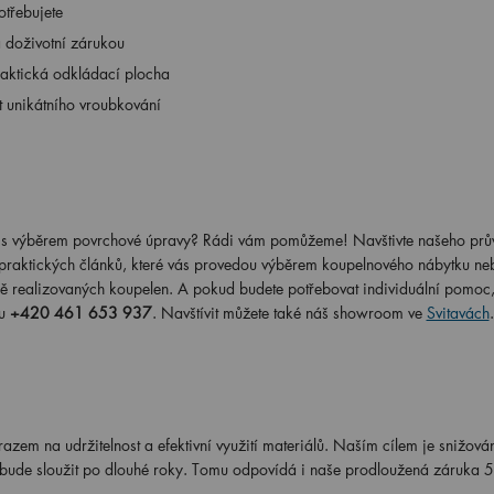
otřebujete
a doživotní zárukou
praktická odkládací plocha
t unikátního vroubkování
radit s výběrem povrchové úpravy? Rádi vám pomůžeme! Navštivte našeho pr
 praktických článků, které vás provedou výběrem koupelnového nábytku ne
ě realizovaných koupelen. A pokud budete potřebovat individuální pomoc,
nu
+420 461 653 937
. Navštívit můžete také náš showroom ve
Svitavách
.
azem na udržitelnost a efektivní využití materiálů. Naším cílem je snižov
ý bude sloužit po dlouhé roky. Tomu odpovídá i naše prodloužená záruka 5 