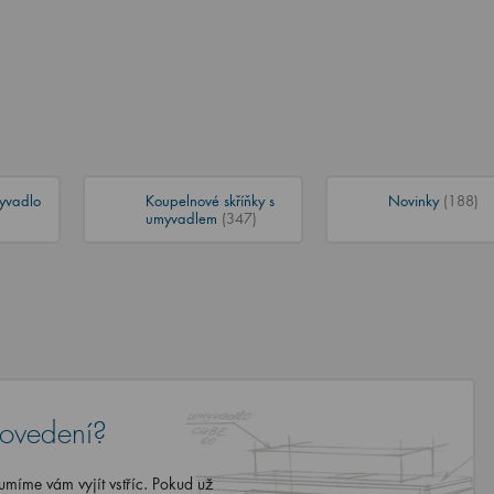
yvadlo
Koupelnové skříňky s
Novinky
(188)
umyvadlem
(347)
rovedení?
míme vám vyjít vstříc. Pokud už