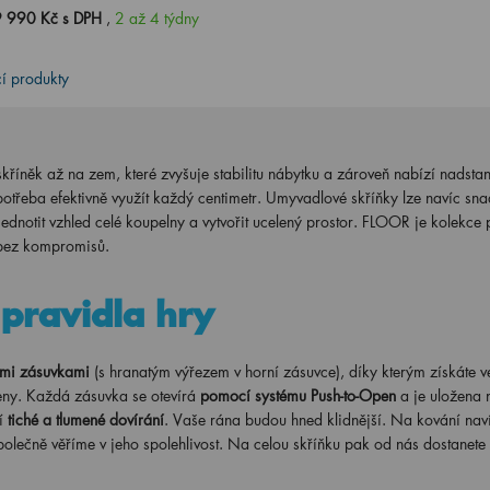
 990 Kč s DPH
,
2 až 4 týdny
cí produkty
skříněk až na zem, které zvyšuje stabilitu nábytku a zároveň nabízí nadsta
potřeba efektivně využít každý centimetr. Umyvadlové skříňky lze navíc sn
ednotit vzhled celé koupelny a vytvořit ucelený prostor. FLOOR je kolekce 
í bez kompromisů.
pravidla hry
mi zásuvkami
(s hranatým výřezem v horní zásuvce), díky kterým získáte v
eny. Každá zásuvka se otevírá
pomocí systému Push-to-Open
a je uložena 
jí
tiché a tlumené dovírání
. Vaše rána budou hned klidnější. Na kování nav
polečně věříme v jeho spolehlivost. Na celou skříňku pak od nás dostanete