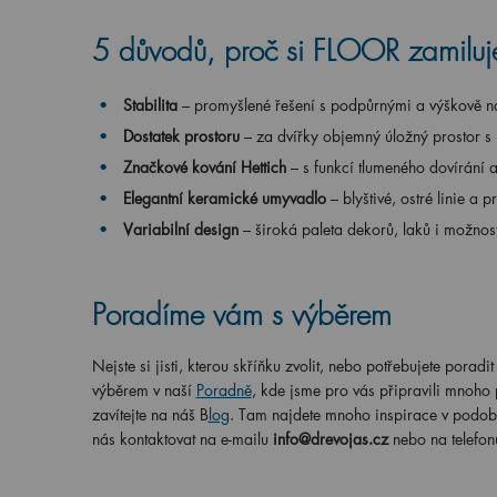
5 důvodů, proč si FLOOR zamiluj
Stabilita
– promyšlené řešení s podpůrnými a výškově na
Dostatek prostoru
– za dvířky objemný úložný prostor s 
Značkové kování Hettich
– s funkcí tlumeného dovírání 
Elegantní keramické umyvadlo
– blyštivé, ostré linie a
Variabilní design
– široká paleta dekorů, laků i možnos
Poradíme vám s výběrem
Nejste si jisti, kterou skříňku zvolit, nebo potřebujete po
výběrem v naší
Poradně
, kde jsme pro vás připravili mnoho
zavítejte na náš B
log
. Tam najdete mnoho inspirace v podob
nás kontaktovat na e-mailu
info@drevojas.cz
nebo na telefon