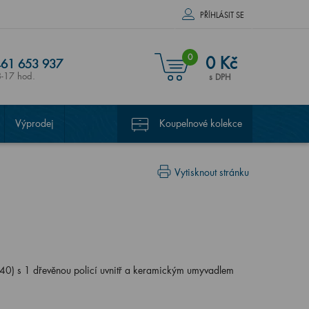
PŘÍHLÁSIT SE
0
0 Kč
61 653 937
8-17 hod.
s DPH
Výprodej
Koupelnové kolekce
Vytisknout stránku
) s 1 dřevěnou policí uvnitř a keramickým umyvadlem