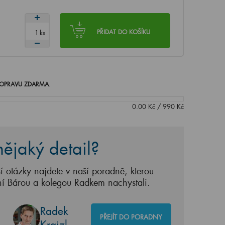
ks
PŘIDAT DO KOŠÍKU
OPRAVU ZDARMA
.
0.00
Kč
/
990
Kč
ějaký detail?
í otázky najdete v naší poradně, kterou
ní Bárou a kolegou Radkem nachystali.
Radek
PŘEJÍT DO PORADNY
Krajzl