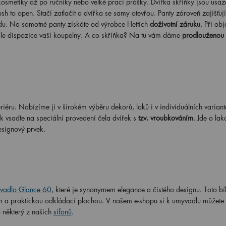
kosmetiky až po ručníky nebo velké prací prášky. Dvířka skříňky jsou usa
sh to open. Stačí zatlačit a dvířka se samy otevřou. Panty zároveň zajišťuj
odu. Na samotné panty získáte od výrobce Hettich
doživotní záruku
. Při ob
dle dispozice vaší koupelny. A co skříňka? Na tu vám dáme
prodlouženou 
iéru. Nabízíme ji v širokém výběru dekorů, laků i v individuálních varian
 vsaďte na speciální provedení čela dvířek s
tzv. vroubkováním
. Jde o la
esignový prvek.
vadlo Glance 60
, které je synonymem elegance a čistého designu. Toto bí
em a praktickou odkládací plochou. V našem e-shopu si k umyvadlu můžete
 některý z našich
sifonů
.