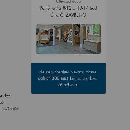
Otevírací doba
Po, St a Pá 8-12 a 13-17 hod
Út a Čt ZAVŘENO
Nejste v dosahu? Nevadí, máme
dalších 300 míst
, kde se prodává
náš nábytek.
ůvodce
bo
 neváhejte