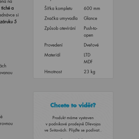
zena na
í
tiché a
Šířka kompletu
600 mm
jednávce si
Značka umyvadla
Glance
záruku 5
Způsob otevírání
Push-to-
open
Provedení
Dveřové
Materiál
LTD
MDF
tách
Hmotnost
23 kg
kovanou
Chcete to vidět?
lé
Produkt máme vystaven
 rovnou
v podnikové prodejně Dřevojas
ve Svitavách. Přijďte se podívat..