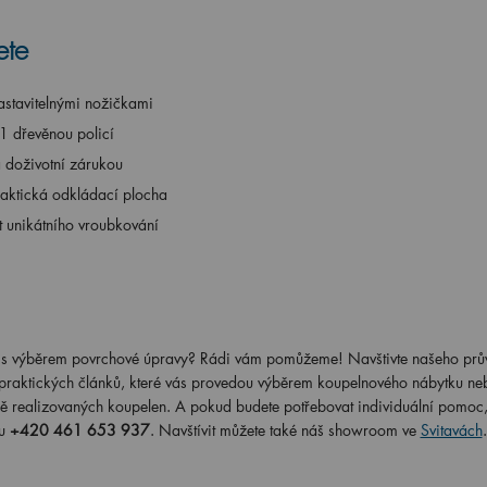
ete
stavitelnými nožičkami
1 dřevěnou policí
a doživotní zárukou
 praktická odkládací plocha
t unikátního vroubkování
radit s výběrem povrchové úpravy? Rádi vám pomůžeme! Navštivte našeho pr
 praktických článků, které vás provedou výběrem koupelnového nábytku ne
ě realizovaných koupelen. A pokud budete potřebovat individuální pomoc,
u
+420 461 653 937
. Navštívit můžete také náš showroom ve
Svitavách
.