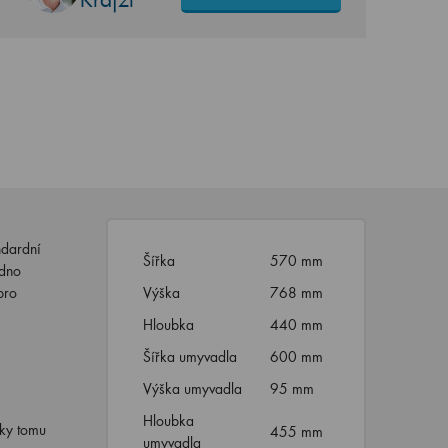
ndardní
Šířka
570 mm
adno
pro
Výška
768 mm
Hloubka
440 mm
Šířka umyvadla
600 mm
Výška umyvadla
95 mm
Hloubka
íky tomu
455 mm
umyvadla