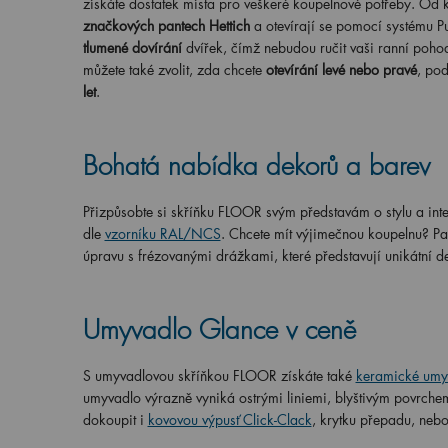
získáte dostatek místa pro veškeré koupelnové potřeby. Od 
značkových pantech Hettich
a otevírají se pomocí systému Pu
tlumené dovírání
dvířek, čímž nebudou ručit vaši ranní poh
můžete také zvolit, zda chcete
otevírání levé nebo pravé
, po
let
.
Bohatá nabídka dekorů a barev
Přizpůsobte si skříňku FLOOR svým představám o stylu a inter
dle
vzorníku RAL/NCS
. Chcete mít výjimečnou koupelnu? Pak
úpravu s frézovanými drážkami, které představují unikátní d
Umyvadlo Glance v ceně
S umyvadlovou skříňkou FLOOR získáte také
keramické umy
umyvadlo výrazně vyniká ostrými liniemi, blyštivým povrch
dokoupit i
kovovou výpusť Click-Clack
, krytku přepadu, nebo