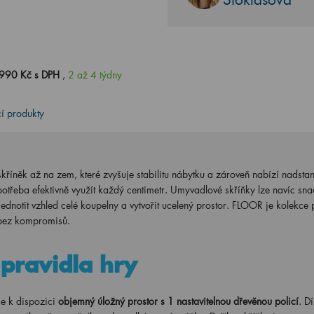
990 Kč s DPH
,
2 až 4 týdny
cí produkty
 skříněk až na zem, které zvyšuje stabilitu nábytku a zároveň nabízí nadsta
potřeba efektivně využít každý centimetr. Umyvadlové skříňky lze navíc sn
ednotit vzhled celé koupelny a vytvořit ucelený prostor. FLOOR je kolekce 
í bez kompromisů.
pravidla hry
e k dispozici
objemný úložný prostor s 1 nastavitelnou dřevěnou policí
. D