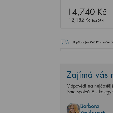
14,740 Kč
12,182 Kč
bez DPH
Už přidat jen
990
Kč
a máte
D
Zajímá vás n
Odpovědi na nejčastějš
jsme společně s kolegy
Barbora
Stoklasová