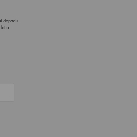
ání dopadu
let a