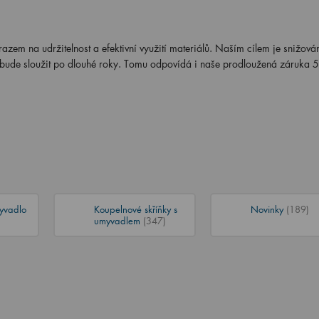
azem na udržitelnost a efektivní využití materiálů. Naším cílem je snižov
ý bude sloužit po dlouhé roky. Tomu odpovídá i naše prodloužená záruka 5 
yvadlo
Koupelnové skříňky s
Novinky
(189)
umyvadlem
(347)