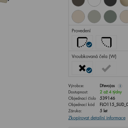
Provedení
Vroubkovaná čela (W)
Výrobce:
Dřevojas
i
Dostupnost:
2 až 4 týdny
Objednací číslo
539146
Objednací kód
FLO115_SUD_0
Záruka:
5 let
Zkopírovat detailní informace