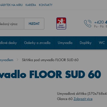
NÁBYTEK NA MÍRU
KARIÉRA
KONTAKTY
+420
4
HLEDAT
Po - Pá: 
lové desky
Galerky a zrcadla
Umyvadla
Doplňky
WC
umyvadlem
Skříňka pod umyvadlo FLOOR SUD 60
vadlo FLOOR SUD 60
Umyvadlová skříňka (570x768x440
Glance 60
Zobrazit více