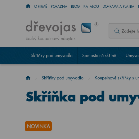
O FIRMĚ
PORADNA
BLOG
KATALOG
DOPRAVA A PLATBA
český koupelnový nábytek
Skříňky pod umyvadlo
Samostatné skříně
Umyvad
Skříňky pod umyvadlo
Koupelnové skříňky s 
Skříňka pod umy
NOVINKA