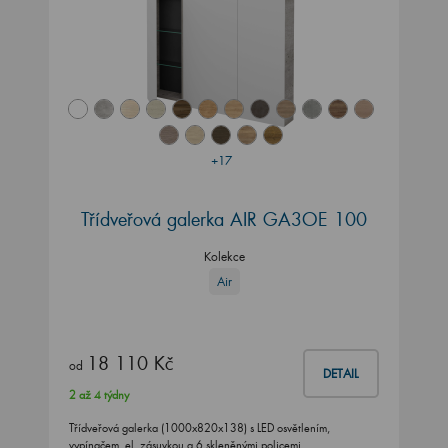
+17
Třídveřová galerka AIR GA3OE 100
Kolekce
Air
18 110 Kč
od
DETAIL
2 až 4 týdny
Třídveřová galerka (1000x820x138) s LED osvětlením,
vypínačem. el. zásuvkou a 6 skleněnými policemi