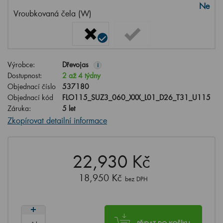
Ne
Vroubkovaná čela (W)
Výrobce:
Dřevojas
i
Dostupnost:
2 až 4 týdny
Objednací číslo
537180
Objednací kód
FLO115_SUZ3_060_XXX_L01_D26_T31_U115
Záruka:
5 let
Zkopírovat detailní informace
22,930 Kč
18,950 Kč
bez DPH