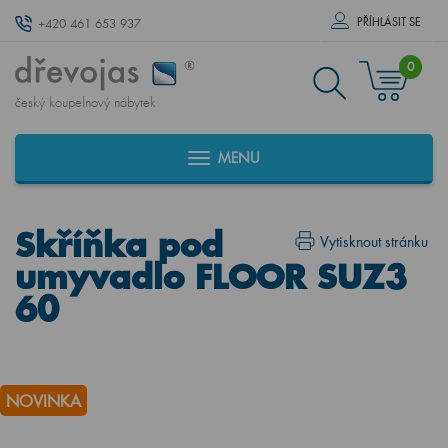
PŘÍHLÁSIT SE
+420 461 653 937
0
český koupelnový nábytek
MENU
Skříňka pod
Vytisknout stránku
umyvadlo FLOOR SUZ3
60
NOVINKA