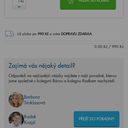
ks
PŘIDAT DO KOŠÍKU
Už přidat jen
990
Kč
a máte
DOPRAVU ZDARMA
.
0.00
Kč
/
990
Kč
Zajímá vás nějaký detail?
Odpovědi na nejčastější otázky najdete v naší poradně, kterou
jsme společně s kolegyní Bárou a kolegou Radkem nachystali.
Barbora
Stoklasová
Radek
PŘEJÍT DO PORADNY
Krajzl