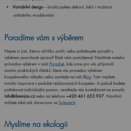
Variabilní design
– široká paleta dekorů, laků i možnost
unikátního vroubkování
Poradíme vám s výběrem
Nejste si jisti, kterou skříňku zvolit, nebo potřebujete poradit s
výběrem povrchové úpravy? Rádi vám pomůžeme! Navštivte našeho
průvodce výběrem v naší
Poradně
, kde jsme pro vás připravili
mnoho praktických článků, které vás provedou výběrem
koupelnového nábytku nebo zavítejte na náš B
log
. Tam najdete
mnoho inspirace v podobě realizovaných koupelen. A pokud budete
potřebovat individuální pomoc, neváhejte nás kontaktovat na e-mailu
info@drevojas.cz
nebo na telefonu
+420 461 653 937
. Navštívit
můžete také náš showroom ve
Svitavách
.
Myslíme na ekologii