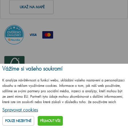
UKAŽ NA MAPĚ
Vážíme si vašeho soukromí
K analýze návštěvnosti a funkcí webu, ukládání vašeho nastavení a personalizaci
obsahu a reklam využíváme cookies. Informace o tom, jak náš web používáte,
sdílíme se svými partnery pro sociální média, inzerci a analýzy, kteří mohou být
ze zemí mimo EU. Partneři tyto údaje mohou zkombinovat s dalšími informacemi,
které jste jim poskytli nebo které získali v důsledku toho, že používáte jejich
služby.
Podrobné informace
Spravovat cookies
ČSN EN ISO
POUZE NEZBYTNÉ
PŘIJMOUT VŠE
14001:2016