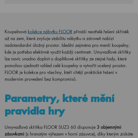
Koupelnová
kolekce nábytku FLOOR
přináší neotřelé řešení skříněk
až na zem, které zvyšuje stabilitu nábytku a zároveň nabízí
nadstandardní úložný prostor. Ideální zejména pro menší koupelny,
kde je potřeba efektivně využít každý centimetr. Umyvadlové skříňky
lze navíc snadno doplnit o doplňkové skříňky ze stejné řady, které
pomohou sjednotit vzhled celé koupelny a vytvořit ucelený prostor.
FLOOR je kolekce pro všechny, kteří chtějí praktické řešení v
moderním provedení bez kompromisů.
Parametry, které mění
pravidla hry
Umyvadlová skříňka FLOOR SUZ3 60 disponuje
3 objemnými
zásuvkami
(s hranatým výřezem v horní zásuvce), díky kterým získáte