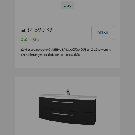
Enzo
34 590 Kč
od
DETAIL
2 až 4 týdny
Závěsná umyvadlová skříňka (745x620x450) se 2 zásuvkami s
protiskluzovými podložkami a keramickým…