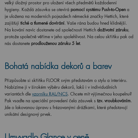
velký úložný prostor pro uložení všech předmětů každodenní
hygieny. Každá zásuvka se otevírá
pomocí systému Push-to-Open
a
je uložena na moderních pojezdech německé značky Hettich, které
zajišťují
tiché a tlumené dovírání
. Vaše rána budou hned klidnější.
Na kování navíc dostanete od společnosti Hettich
doživotní záruku
,
protože společně věříme v jeho spolehlivost. Na celou skříňku pak od
nás dostanete
prodlouženou záruku 5 let
.
Bohatá nabídka dekorů a barev
Přizpůsobte si skříňku FLOOR svým představám o stylu a interiéru.
Nabízíme ji v širokém výběru dekorů, laků i v individuálních
variantách dle
vzorníku RAL/NCS
. Chcete mít výjimečnou koupelnu?
Pak vsaďte na speciální provedení čela zásuvek s
tzv. vroubkováním
.
Jde o lakovanou úpravu s frézovanými drážkami, které představují
unikátní designový prvek.
Umyvadlo Glance v ceně