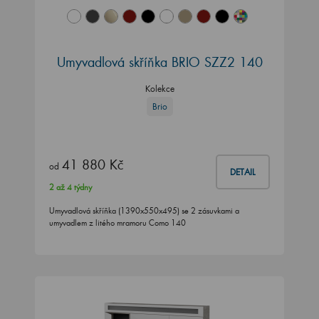
Umyvadlová skříňka BRIO SZZ2 140
Kolekce
Brio
41 880 Kč
od
DETAIL
2 až 4 týdny
Umyvadlová skříňka (1390x550x495) se 2 zásuvkami a
umyvadlem z litého mramoru Como 140