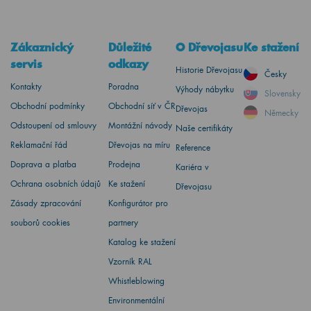
Zákaznický
Důležité
O Dřevojasu
Ke stažení
servis
odkazy
Historie Dřevojasu
Česky
Kontakty
Poradna
Výhody nábytku
Slovensky
Obchodní podmínky
Obchodní síť v ČR
Dřevojas
Německy
Odstoupení od smlouvy
Montážní návody
Naše certifikáty
Reklamační řád
Dřevojas na míru
Reference
Doprava a platba
Prodejna
Kariéra v
Ochrana osobních údajů
Ke stažení
Dřevojasu
Zásady zpracování
Konfigurátor pro
souborů cookies
partnery
Katalog ke stažení
Vzorník RAL
Whistleblowing
Environmentální