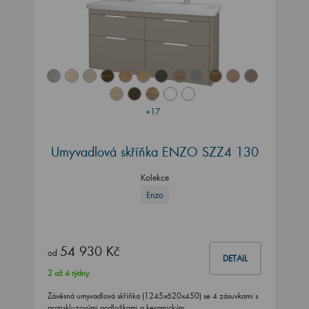
+17
Umyvadlová skříňka ENZO SZZ4 130
Kolekce
Enzo
54 930 Kč
od
DETAIL
2 až 4 týdny
Závěsná umyvadlová skříňka (1245x620x450) se 4 zásuvkami s
protiskluzovými podložkami a keramickým…