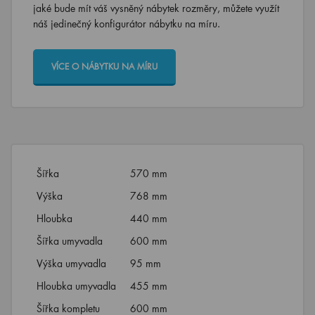
jaké bude mít váš vysněný nábytek rozměry, můžete využít
náš jedinečný konfigurátor nábytku na míru.
VÍCE O NÁBYTKU NA MÍRU
Šířka
570 mm
Výška
768 mm
Hloubka
440 mm
Šířka umyvadla
600 mm
Výška umyvadla
95 mm
Hloubka umyvadla
455 mm
Šířka kompletu
600 mm