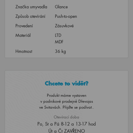
Značka umyvadla
Glance
Způsob otevírání
Push-to-open
Provedení
Zásuvkové
Materiál
LTD
MDF
Hmotnost
36 kg
Chcete to vidět?
Produkt máme vystaven
v podnikové prodejně Dřevojas
ve Svitavách. Přijďte se podívat..
Otevírací doba
Po, St a Pá 8-12 a 13-17 hod
Út a Čt ZAVŘENO