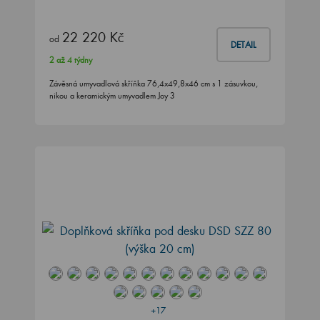
22 220 Kč
od
DETAIL
2 až 4 týdny
Závěsná umyvadlová skříňka 76,4x49,8x46 cm s 1 zásuvkou,
nikou a keramickým umyvadlem Joy 3
+17