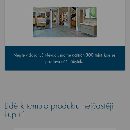
Nejste v dosahu? Nevadí, máme
dalších 300 míst
, kde se
prodává náš nábytek.
Lidé k tomuto produktu nejčastěji
kupují