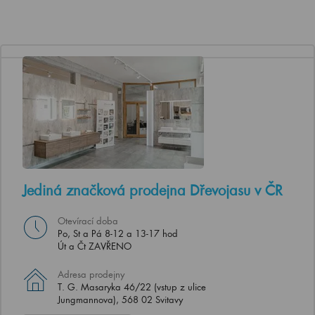
Jediná značková prodejna Dřevojasu v ČR
Otevírací doba
Po, St a Pá 8-12 a 13-17 hod
Út a Čt ZAVŘENO
Adresa prodejny
T. G. Masaryka 46/22 (vstup z ulice
Jungmannova), 568 02 Svitavy