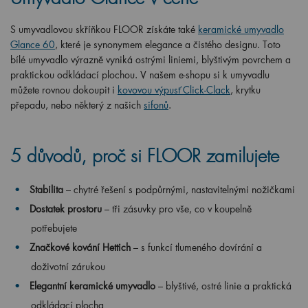
S umyvadlovou skříňkou FLOOR získáte také
keramické umyvadlo
Glance 60
, které je synonymem elegance a čistého designu. Toto
bílé umyvadlo výrazně vyniká ostrými liniemi, blyštivým povrchem a
praktickou odkládací plochou. V našem e-shopu si k umyvadlu
můžete rovnou dokoupit i
kovovou výpusť Click-Clack
, krytku
přepadu, nebo některý z našich
sifonů
.
5 důvodů, proč si FLOOR zamilujete
Stabilita
– chytré řešení s podpůrnými, nastavitelnými nožičkami
Dostatek prostoru
– tři zásuvky pro vše, co v koupelně
potřebujete
Značkové kování Hettich
– s funkcí tlumeného dovírání a
doživotní zárukou
Elegantní keramické umyvadlo
– blyštivé, ostré linie a praktická
odkládací plocha