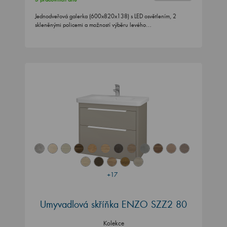
Jednodveřová galerka (600x820x138) s LED osvětlením, 2
skleněnými policemi a možností výběru levého…
+17
Umyvadlová skříňka ENZO SZZ2 80
Kolekce