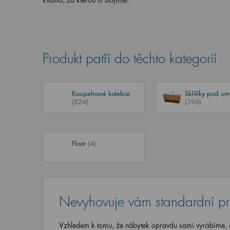
Produkt patří do těchto kategorií
Koupelnové kolekce
Skříňky pod um
(824)
(396)
Floor
(4)
Nevyhovuje vám standardní p
Vzhledem k tomu, že nábytek opravdu sami vyrábíme, u