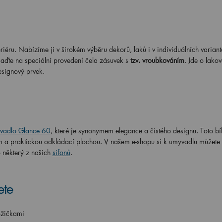
iéru. Nabízíme ji v širokém výběru dekorů, laků i v individuálních variant
saďte na speciální provedení čela zásuvek s
tzv. vroubkováním
. Jde o lako
esignový prvek.
vadlo Glance 60
, které je synonymem elegance a čistého designu. Toto bí
em a praktickou odkládací plochou. V našem e-shopu si k umyvadlu můžete
o některý z našich
sifonů
.
ete
ožičkami