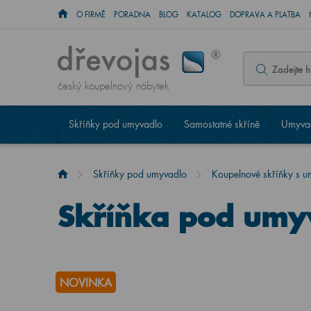
O FIRMĚ
PORADNA
BLOG
KATALOG
DOPRAVA A PLATBA
český koupelnový nábytek
Skříňky pod umyvadlo
Samostatné skříně
Umyvad
Skříňky pod umyvadlo
Koupelnové skříňky s 
Skříňka pod umy
NOVINKA