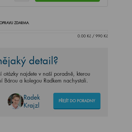
OPRAVU ZDARMA
.
0.00
Kč
/
990
Kč
ějaký detail?
í otázky najdete v naší poradně, kterou
ní Bárou a kolegou Radkem nachystali.
Radek
PŘEJÍT DO PORADNY
Krajzl