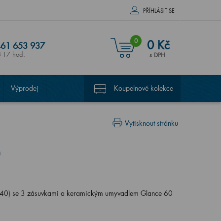
PŘÍHLÁSIT SE
0
0 Kč
61 653 937
8-17 hod.
s DPH
Výprodej
Koupelnové kolekce
Vytisknout stránku
40) se 3 zásuvkami a keramickým umyvadlem Glance 60