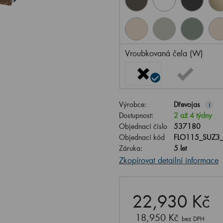
Vroubkovaná čela (W)
Výrobce:
Dřevojas
i
Dostupnost:
2 až 4 týdny
Objednací číslo
537180
Objednací kód
FLO115_SUZ3
Záruka:
5 let
Zkopírovat detailní informace
22,930 Kč
18,950 Kč
bez DPH