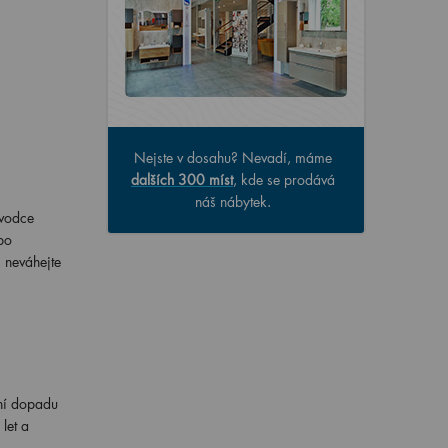
Nejste v dosahu? Nevadí, máme
dalších 300 míst
, kde se prodává
náš nábytek.
ůvodce
bo
 neváhejte
ání dopadu
let a