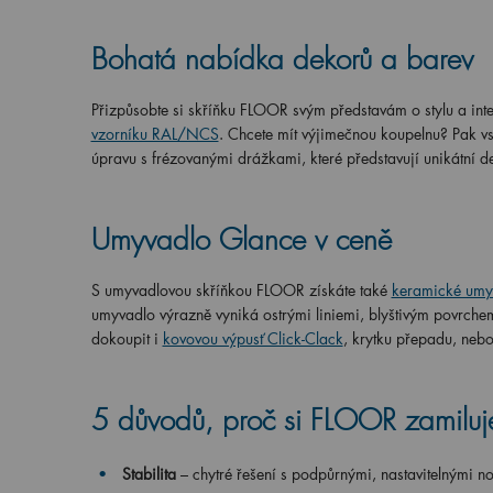
Bohatá nabídka dekorů a barev
Přizpůsobte si skříňku FLOOR svým představám o stylu a inter
vzorníku RAL/NCS
. Chcete mít výjimečnou koupelnu? Pak v
úpravu s frézovanými drážkami, které představují unikátní d
Umyvadlo Glance v ceně
S umyvadlovou skříňkou FLOOR získáte také
keramické umy
umyvadlo výrazně vyniká ostrými liniemi, blyštivým povrch
dokoupit i
kovovou výpusť Click-Clack
, krytku přepadu, neb
5 důvodů, proč si FLOOR zamiluj
Stabilita
– chytré řešení s podpůrnými, nastavitelnými n