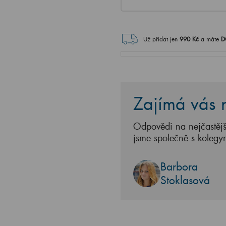
Už přidat jen
990
Kč
a máte
D
Zajímá vás n
Odpovědi na nejčastějš
jsme společně s kolegy
Barbora
Stoklasová