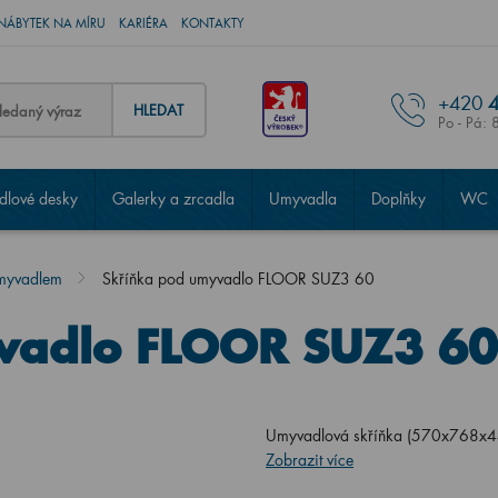
NÁBYTEK NA MÍRU
KARIÉRA
KONTAKTY
+420
4
HLEDAT
Po - Pá: 
lové desky
Galerky a zrcadla
Umyvadla
Doplňky
WC
umyvadlem
Skříňka pod umyvadlo FLOOR SUZ3 60
vadlo FLOOR SUZ3 60
Umyvadlová skříňka (570x768x4
Zobrazit více