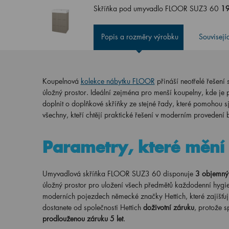
Skříňka pod umyvadlo FLOOR SUZ3 60
19
Popis a rozměry výrobku
Souvisejí
Koupelnová
kolekce nábytku FLOOR
přináší neotřelé řešení 
úložný prostor. Ideální zejména pro menší koupelny, kde je 
doplnit o doplňkové skříňky ze stejné řady, které pomohou sj
všechny, kteří chtějí praktické řešení v moderním proveden
Parametry, které mění 
Umyvadlová skříňka FLOOR SUZ3 60 disponuje
3 objemný
úložný prostor pro uložení všech předmětů každodenní hygi
moderních pojezdech německé značky Hettich, které zajišťu
dostanete od společnosti Hettich
doživotní záruku
, protože s
prodlouženou záruku 5 let
.