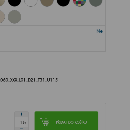
Ne
_060_XXX_L01_D21_T31_U115
ks
PŘIDAT DO KOŠÍKU