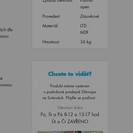
Způsob otevírání
Push-to-
open
Provedení
Zásuvkové
Materiál
LTD
ách dle
MDF
vanou
Hmotnost
36 kg
Chcete to vidět?
lé
 rovnou
Produkt máme vystaven
v podnikové prodejně Dřevojas
ve Svitavách. Přijďte se podívat..
Otevírací doba
Po, St a Pá 8-12 a 13-17 hod
Út a Čt ZAVŘENO