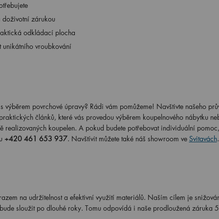
otřebujete
a doživotní zárukou
praktická odkládací plocha
t unikátního vroubkování
radit s výběrem povrchové úpravy? Rádi vám pomůžeme! Navštivte našeho pr
 praktických článků, které vás provedou výběrem koupelnového nábytku ne
ě realizovaných koupelen. A pokud budete potřebovat individuální pomoc,
nu
+420 461 653 937
. Navštívit můžete také náš showroom ve
Svitavách
.
azem na udržitelnost a efektivní využití materiálů. Naším cílem je snižov
ý bude sloužit po dlouhé roky. Tomu odpovídá i naše prodloužená záruka 5 