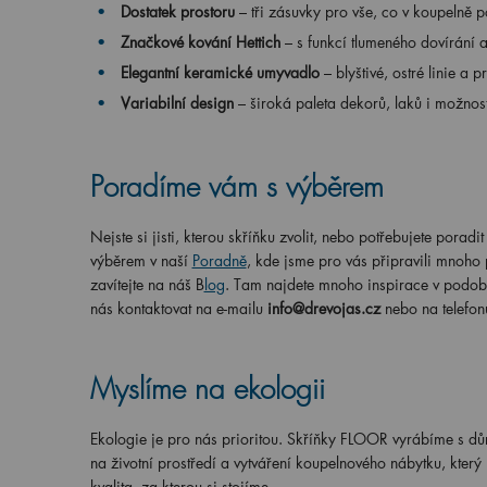
Dostatek prostoru
– tři zásuvky pro vše, co v koupelně p
Značkové kování Hettich
– s funkcí tlumeného dovírání 
Elegantní keramické umyvadlo
– blyštivé, ostré linie a 
Variabilní design
– široká paleta dekorů, laků i možnos
Poradíme vám s výběrem
Nejste si jisti, kterou skříňku zvolit, nebo potřebujete po
výběrem v naší
Poradně
, kde jsme pro vás připravili mnoho
zavítejte na náš B
log
. Tam najdete mnoho inspirace v podob
nás kontaktovat na e-mailu
info@drevojas.cz
nebo na telefo
Myslíme na ekologii
Ekologie je pro nás prioritou. Skříňky FLOOR vyrábíme s důr
na životní prostředí a vytváření koupelnového nábytku, kter
kvalita, za kterou si stojíme.