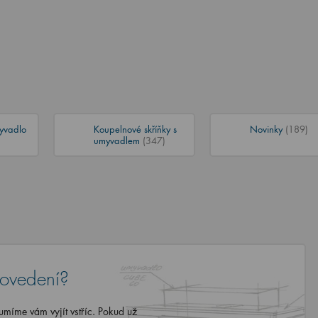
yvadlo
Koupelnové skříňky s
Novinky
(189)
umyvadlem
(347)
rovedení?
míme vám vyjít vstříc. Pokud už