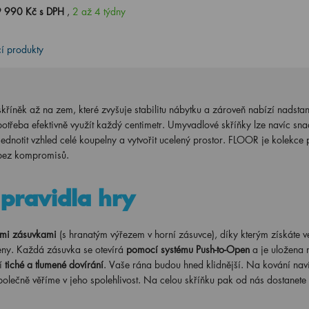
 990 Kč s DPH
,
2 až 4 týdny
cí produkty
skříněk až na zem, které zvyšuje stabilitu nábytku a zároveň nabízí nadsta
potřeba efektivně využít každý centimetr. Umyvadlové skříňky lze navíc sn
ednotit vzhled celé koupelny a vytvořit ucelený prostor. FLOOR je kolekce 
í bez kompromisů.
pravidla hry
mi zásuvkami
(s hranatým výřezem v horní zásuvce), díky kterým získáte v
eny. Každá zásuvka se otevírá
pomocí systému Push-to-Open
a je uložena 
jí
tiché a tlumené dovírání
. Vaše rána budou hned klidnější. Na kování nav
polečně věříme v jeho spolehlivost. Na celou skříňku pak od nás dostanete