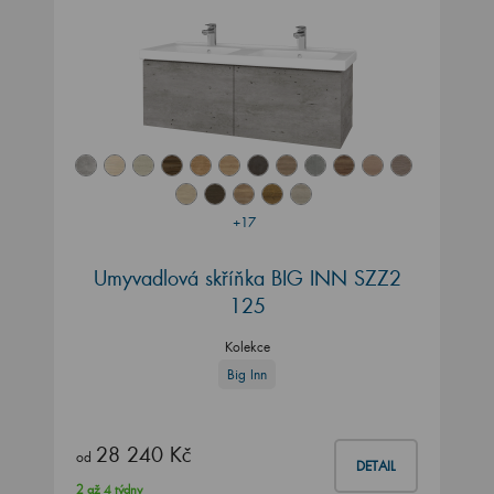
+17
Umyvadlová skříňka BIG INN SZZ2
125
Kolekce
Big Inn
28 240 Kč
od
DETAIL
2 až 4 týdny