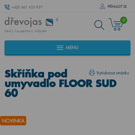
PŘÍHLÁSIT SE
+420 461 653 937
0
český koupelnový nábytek
MENU
Skříňka pod
Vytisknout stránku
umyvadlo FLOOR SUD
60
NOVINKA