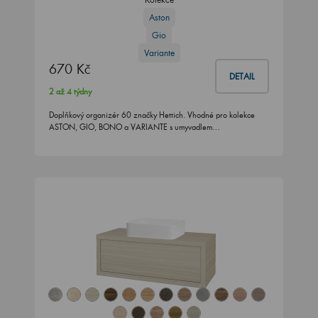
Aston
Gio
Variante
670 Kč
DETAIL
2 až 4 týdny
Doplňkový organizér 60 značky Hettich. Vhodné pro kolekce
ASTON, GIO, BONO a VARIANTE s umyvadlem…