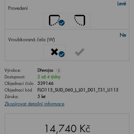
Levé
Provedení
Ne
Vroubkovaná čela (W)
Výrobce:
Dřevojas
i
Dostupnost:
2 až 4 týdny
Objednací číslo
539146
Objednací kód
FLO115_SUD_060_L_L01_D01_T31_U115
Záruka:
5 let
Zkopírovat detailní informace
14,740 Kč