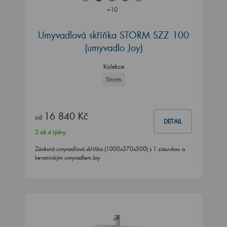
+10
Umyvadlová skříňka STORM SZZ 100
(umyvadlo Joy)
Kolekce
Storm
16 840 Kč
od
DETAIL
2 až 4 týdny
Závěsná umyvadlová skříňka (1000x370x500) s 1 zásuvkou a
keramickým umyvadlem Joy