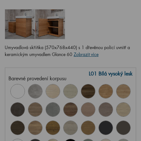
Umyvadlová skříňka (570x768x440) s 1 dřevěnou policí uvnitř a
keramickým umyvadlem Glance 60
Zobrazit více
L01 Bílá vysoký lesk
Barevné provedení korpusu