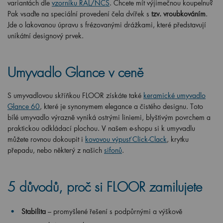
variantách dle
vzorníku RAL/NCS
. Chcete mít výjimečnou koupelnu?
Pak vsaďte na speciální provedení čela dvířek s
tzv. vroubkováním
.
Jde o lakovanou úpravu s frézovanými drážkami, které představují
unikátní designový prvek.
Umyvadlo Glance v ceně
S umyvadlovou skříňkou FLOOR získáte také
keramické umyvadlo
Glance 60
, které je synonymem elegance a čistého designu. Toto
bílé umyvadlo výrazně vyniká ostrými liniemi, blyštivým povrchem a
praktickou odkládací plochou. V našem e-shopu si k umyvadlu
můžete rovnou dokoupit i
kovovou výpusť Click-Clack
, krytku
přepadu, nebo některý z našich
sifonů
.
5 důvodů, proč si FLOOR zamilujete
Stabilita
– promyšlené řešení s podpůrnými a výškově