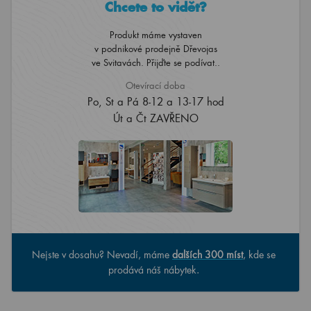
Chcete to vidět?
Produkt máme vystaven
v podnikové prodejně Dřevojas
ve Svitavách. Přijďte se podívat..
Otevírací doba
Po, St a Pá 8-12 a 13-17 hod
Út a Čt ZAVŘENO
Nejste v dosahu? Nevadí, máme
dalších 300 míst
, kde se
prodává náš nábytek.