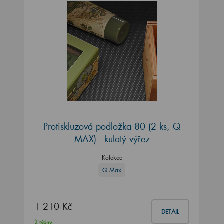
Protiskluzová podložka 80 (2 ks, Q
MAX) - kulatý výřez
Kolekce
Q Max
1 210 Kč
DETAIL
2 týdny