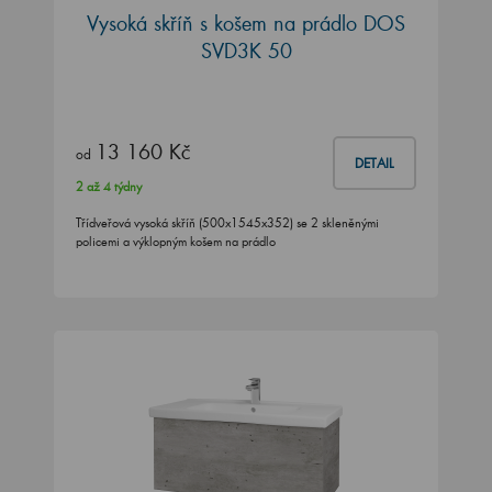
Vysoká skříň s košem na prádlo DOS
SVD3K 50
13 160 Kč
od
DETAIL
2 až 4 týdny
Třídveřová vysoká skříň (500x1545x352) se 2 skleněnými
policemi a výklopným košem na prádlo