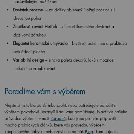
nastavitelnými nožičkami
Dostatek prostoru
– za dvířky objemný úložný prostor s 1
dřevěnou policí
Značkové kování Hettich
– s funkcí tlumeného dovírání a
doživotní zárukou
Elegantní keramické umyvadlo
– blyštivé, ostré linie a praktická
odkládací plocha
Variabilní design
– široká paleta dekorů, laků i možnost
unikátního vroubkování
Poradíme vám s výběrem
Nejste si jisti, kterou skříňku zvolit, nebo potřebujete poradit s
výběrem povrchové úpravy? Rádi vám pomůžeme! Navštivte našeho
průvodce výběrem v naší
Poradně
, kde jsme pro vás připravili
mnoho praktických článků, které vás provedou výběrem
koupelnového nábytku nebo zavítejte na náš B
log
. Tam najdete