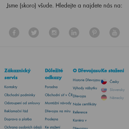
Jsme (skoro) všude. Hledejte a najdete nás na:
Zákaznický
Důležité
O Dřevojasu
Ke stažení
servis
odkazy
Historie Dřevojasu
Česky
Kontakty
Poradna
Výhody nábytku
Slovensky
Obchodní podmínky
Obchodní síť v ČR
Dřevojas
Německy
Odstoupení od smlouvy
Montážní návody
Naše certifikáty
Reklamační řád
Dřevojas na míru
Reference
Doprava a platba
Prodejna
Kariéra v
Ochrana osobních údajů
Ke stažení
Dřevojasu