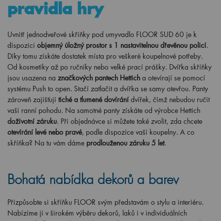
pravidla hry
Uvnitř jednodveřové skříňky pod umyvadlo FLOOR SUD 60 je k
dispozici
objemný úložný prostor s 1 nastavitelnou dřevěnou policí
.
Díky tomu získáte dostatek místa pro veškeré koupelnové potřeby.
Od kosmetiky až po ručníky nebo velké prací prášky. Dvířka skříňky
jsou usazena na
značkových pantech Hettich
a otevírají se pomocí
systému Push to open. Stačí zatlačit a dvířka se samy otevřou. Panty
zároveň zajišťují
tiché a tlumené dovírání
dvířek, čímž nebudou ručit
vaši ranní pohodu. Na samotné panty získáte od výrobce Hettich
doživotní záruku
. Při objednávce si můžete také zvolit, zda chcete
otevírání levé nebo pravé
, podle dispozice vaší koupelny. A co
skříňka? Na tu vám dáme
prodlouženou záruku 5 let
.
Bohatá nabídka dekorů a barev
Přizpůsobte si skříňku FLOOR svým představám o stylu a interiéru.
Nabízíme ji v širokém výběru dekorů, laků i v individuálních