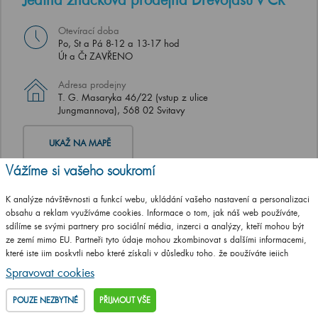
Otevírací doba
Po, St a Pá 8-12 a 13-17 hod
Út a Čt ZAVŘENO
Adresa prodejny
T. G. Masaryka 46/22 (vstup z ulice
Jungmannova), 568 02 Svitavy
UKAŽ NA MAPĚ
Vážíme si vašeho soukromí
K analýze návštěvnosti a funkcí webu, ukládání vašeho nastavení a personalizaci
obsahu a reklam využíváme cookies. Informace o tom, jak náš web používáte,
sdílíme se svými partnery pro sociální média, inzerci a analýzy, kteří mohou být
ze zemí mimo EU. Partneři tyto údaje mohou zkombinovat s dalšími informacemi,
které jste jim poskytli nebo které získali v důsledku toho, že používáte jejich
služby.
Podrobné informace
Spravovat cookies
POUZE NEZBYTNÉ
PŘIJMOUT VŠE