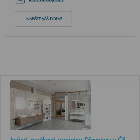
NAPIŠTE VÁŠ DOTAZ
Jediná značková prodejna Dřevojasu v ČR