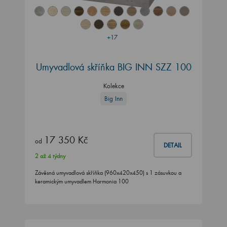
+17
Umyvadlová skříňka BIG INN SZZ 100
Kolekce
Big Inn
17 350 Kč
od
DETAIL
2 až 4 týdny
Závěsná umyvadlová skříňka (960x420x450) s 1 zásuvkou a
keramickým umyvadlem Harmonia 100