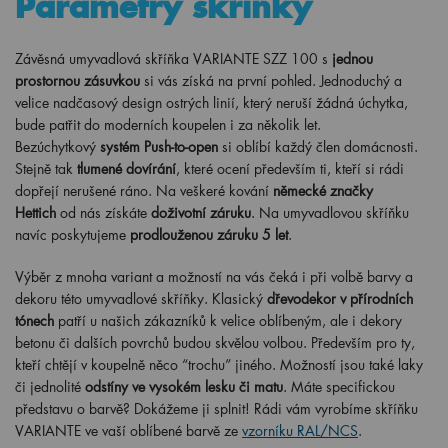
Parametry skříňky
Závěsná umyvadlová skříňka VARIANTE SZZ 100 s
jednou
prostornou zásuvkou
si vás získá na první pohled. Jednoduchý a
velice nadčasový design ostrých linií, který neruší žádná úchytka,
bude patřit do moderních koupelen i za několik let.
Bezúchytkový
systém Push-to-open
si oblíbí každý člen domácnosti.
Stejně tak
tlumené dovírání
, které ocení především ti, kteří si rádi
dopřejí nerušené ráno. Na veškeré kování
německé značky
Hettich
od nás získáte
doživotní záruku
. Na umyvadlovou skříňku
navíc poskytujeme
prodlouženou záruku 5 let
.
Výběr z mnoha variant a možností na vás čeká i při volbě barvy a
dekoru této umyvadlové skříňky. Klasický
dřevodekor v přírodních
tónech
patří u našich zákazníků k velice oblíbeným, ale i dekory
betonu či dalších povrchů budou skvělou volbou. Především pro ty,
kteří chtějí v koupelně něco “trochu” jiného. Možností jsou také laky
či jednolité
odstíny ve vysokém lesku či matu
. Máte specifickou
představu o barvě? Dokážeme ji splnit! Rádi vám vyrobíme skříňku
VARIANTE ve vaší oblíbené barvě ze
vzorníku RAL/NCS
.