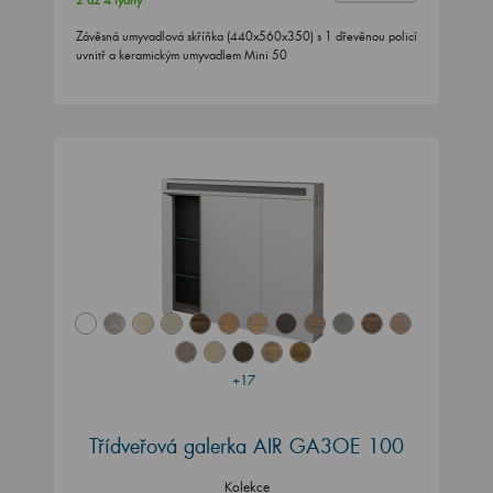
2 až 4 týdny
Závěsná umyvadlová skříňka (440x560x350) s 1 dřevěnou policí
uvnitř a keramickým umyvadlem Mini 50
+17
Třídveřová galerka AIR GA3OE 100
Kolekce