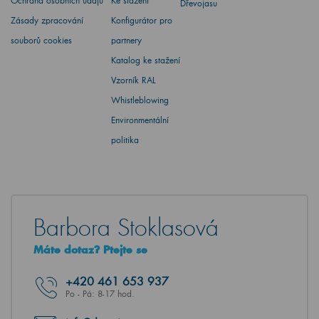
Ochrana osobních údajů
Ke stažení
Dřevojasu
Zásady zpracování
Konfigurátor pro
souborů cookies
partnery
Katalog ke stažení
Vzorník RAL
Whistleblowing
Environmentální
politika
Barbora Stoklasová
Máte dotaz? Ptejte se
+420
461 653 937
Po - Pá: 8-17 hod.