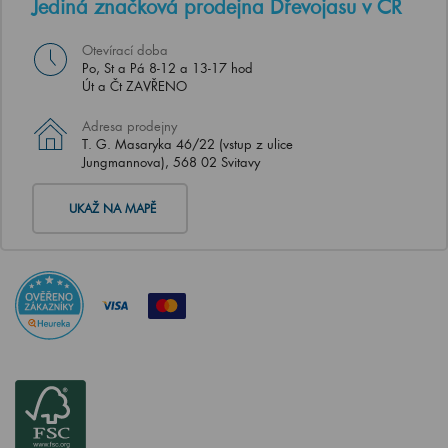
Jediná značková prodejna Dřevojasu v ČR
Otevírací doba
Po, St a Pá 8-12 a 13-17 hod
Út a Čt ZAVŘENO
Adresa prodejny
T. G. Masaryka 46/22 (vstup z ulice
Jungmannova), 568 02 Svitavy
UKAŽ NA MAPĚ