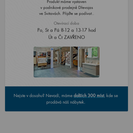
Produkt máme vystaven
v podnikové prodejně Dřevojas
ve Svitavách. Přijďte se podívat..
Otevírací doba
Po, St a Pá 8-12 a 13-17 hod
Út a Čt ZAVŘENO
Nejste v dosahu? Nevadí, máme
dalších 300 míst
, kde se
prodává náš nábytek.