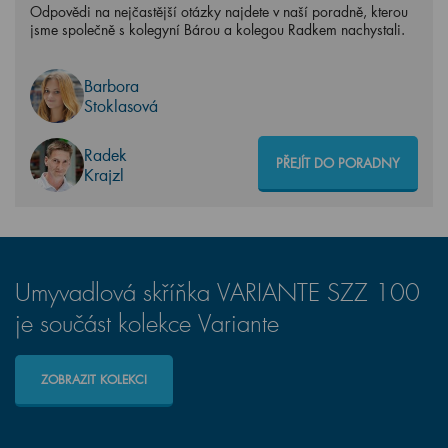
Odpovědi na nejčastější otázky najdete v naší poradně, kterou
jsme společně s kolegyní Bárou a kolegou Radkem nachystali.
Barbora
Stoklasová
Radek
PŘEJÍT DO PORADNY
Krajzl
Umyvadlová skříňka VARIANTE SZZ 100
je součást kolekce Variante
ZOBRAZIT KOLEKCI