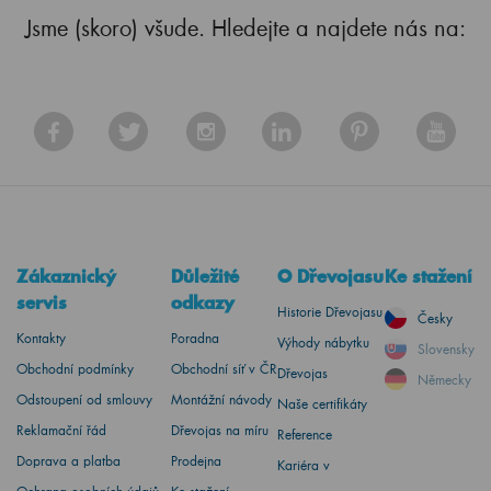
Jsme (skoro) všude. Hledejte a najdete nás na:
Zákaznický
Důležité
O Dřevojasu
Ke stažení
servis
odkazy
Historie Dřevojasu
Česky
Kontakty
Poradna
Výhody nábytku
Slovensky
Obchodní podmínky
Obchodní síť v ČR
Dřevojas
Německy
Odstoupení od smlouvy
Montážní návody
Naše certifikáty
Reklamační řád
Dřevojas na míru
Reference
Doprava a platba
Prodejna
Kariéra v