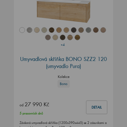
+4
Umyvadlová skříňka BONO SZZ2 120
(umyvadlo Pura)
Kolekce
Bono
27 990 Kč
od
DETAIL
5 pracovních dnů
Závěsná umyvadlová skříňka (1200x390x445) se 2 zásuvkami a