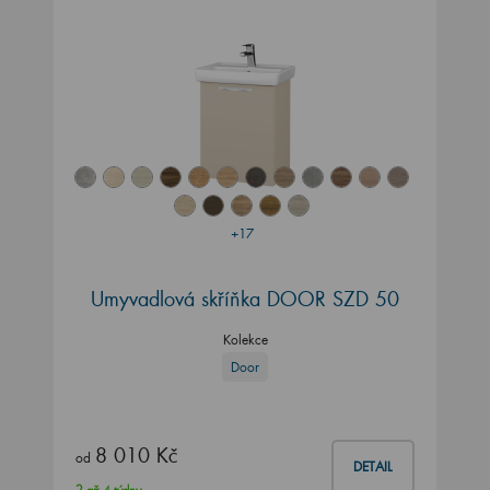
+17
Umyvadlová skříňka DOOR SZD 50
Kolekce
Door
8 010 Kč
od
DETAIL