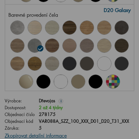
D20 Galaxy
Barevné provedení čela
Výrobce:
Dřevojas
i
Dostupnost:
2 až 4 týdny
Objednací číslo
278175
Objednací kód
VAR088A_SZZ_100_XXX_D01_D20_T31_XXX
Záruka:
5
Zkopírovat detailní informace