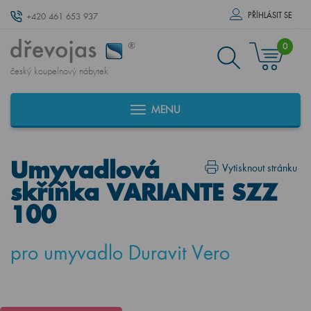
PŘÍHLÁSIT SE
+420 461 653 937
0
český koupelnový nábytek
MENU
Umyvadlová
Vytisknout stránku
skříňka VARIANTE SZZ
100
pro umyvadlo Duravit Vero