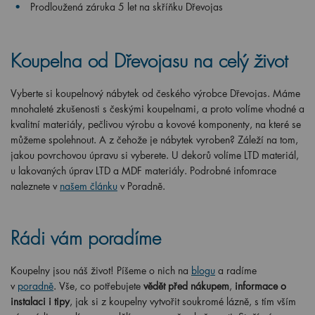
Prodloužená záruka 5 let na skříňku Dřevojas
Koupelna od Dřevojasu na celý život
Vyberte si koupelnový nábytek od českého výrobce Dřevojas. Máme
mnohaleté zkušenosti s českými koupelnami, a proto volíme vhodné a
kvalitní materiály, pečlivou výrobu a kovové komponenty, na které se
můžeme spolehnout. A z čehože je nábytek vyroben? Záleží na tom,
jakou povrchovou úpravu si vyberete. U dekorů volíme LTD materiál,
u lakovaných úprav LTD a MDF materiály. Podrobné infomrace
naleznete v
našem článku
v Poradně.
Rádi vám poradíme
Koupelny jsou náš život! Píšeme o nich na
blogu
a radíme
v
poradně
. Vše, co potřebujete
vědět před nákupem
,
informace o
instalaci i tipy
, jak si z koupelny vytvořit soukromé lázně, s tím vším