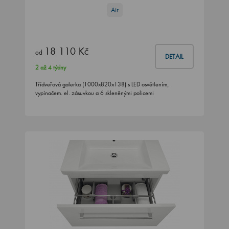
Air
18 110 Kč
od
DETAIL
2 až 4 týdny
Třídveřová galerka (1000x820x138) s LED osvětlením,
vypínačem. el. zásuvkou a 6 skleněnými policemi