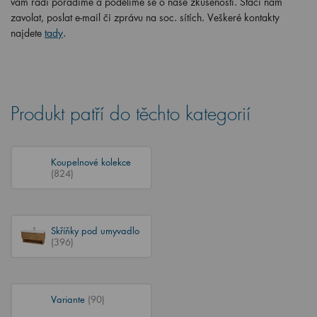
vám rádi poradíme a podělíme se o naše zkušenosti. Stačí nám
zavolat, poslat e-mail či zprávu na soc. sítích. Veškeré kontakty
najdete
tady
.
Produkt patří do těchto kategorií
Koupelnové kolekce
(824)
Skříňky pod umyvadlo
(396)
Variante
(90)