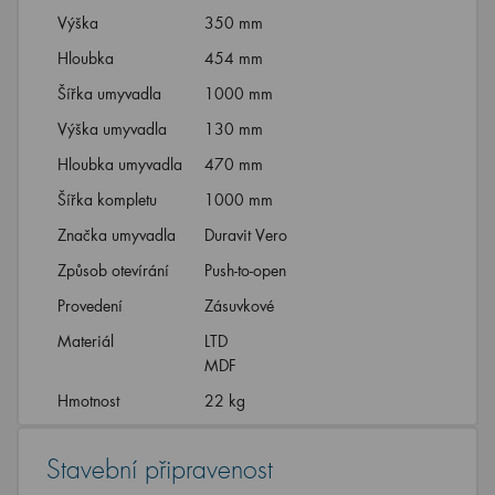
Výška
350 mm
Hloubka
454 mm
Šířka umyvadla
1000 mm
Výška umyvadla
130 mm
Hloubka umyvadla
470 mm
Šířka kompletu
1000 mm
Značka umyvadla
Duravit Vero
Způsob otevírání
Push-to-open
Provedení
Zásuvkové
Materiál
LTD
MDF
Hmotnost
22 kg
Stavební připravenost