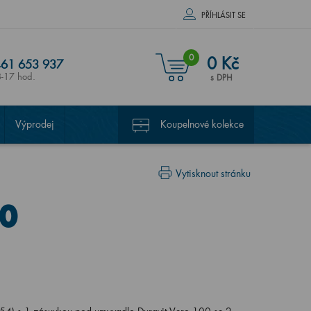
PŘÍHLÁSIT SE
0
0 Kč
61 653 937
8-17 hod.
s DPH
Výprodej
Koupelnové kolekce
Vytisknout stránku
00