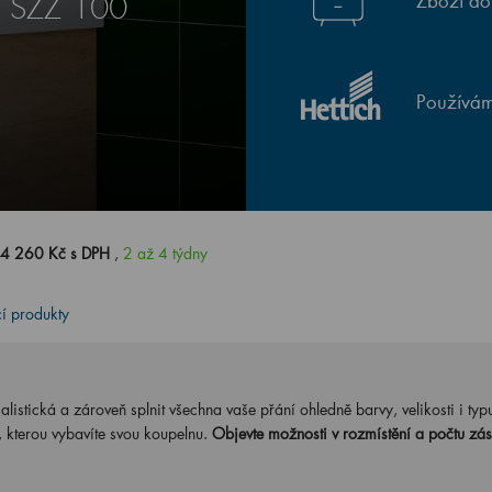
Zboží do
E SZZ 100
Používám
4 260 Kč s DPH
,
2 až 4 týdny
cí produkty
stická a zároveň splnit všechna vaše přání ohledně barvy, velikosti i typ
, kterou vybavíte svou koupelnu.
Objevte možnosti v rozmístění a počtu zás