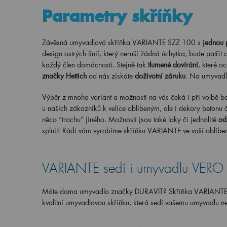
Parametry skříňky
Závěsná umyvadlová skříňka VARIANTE SZZ 100 s
jednou 
design ostrých linií, který neruší žádná úchytka, bude patřit
každý člen domácnosti. Stejně tak
tlumené dovírání
, které o
značky Hettich
od nás získáte
doživotní záruku
. Na umyvadl
Výběr z mnoha variant a možností na vás čeká i při volbě ba
u našich zákazníků k velice oblíbeným, ale i dekory betonu č
něco “trochu” jiného. Možností jsou také laky či jednolité
od
splnit! Rádi vám vyrobíme skříňku VARIANTE ve vaší oblíbe
VARIANTE sedí i umyvadlu VERO
Máte doma umyvadlo značky DURAVIT? Skříňka VARIANTE je 
kvalitní umyvadlovou skříňku, která sedí vašemu umyvadlu n