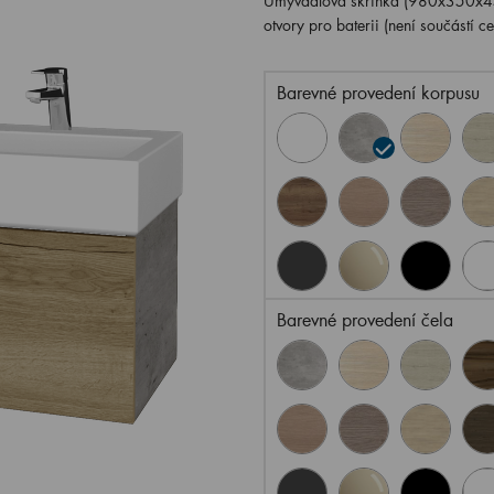
Umyvadlová skříňka (980x350x45
otvory pro baterii (není součástí c
Barevné provedení korpusu
Barevné provedení čela