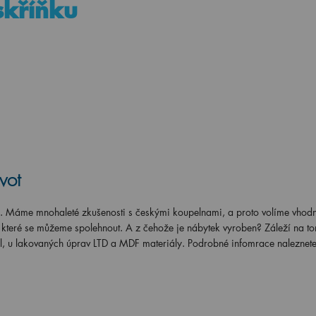
 skříňku
vot
s. Máme mnohaleté zkušenosti s českými koupelnami, a proto volíme vhod
a které se můžeme spolehnout. A z čehože je nábytek vyroben? Záleží na t
l, u lakovaných úprav LTD a MDF materiály. Podrobné infomrace naleznete