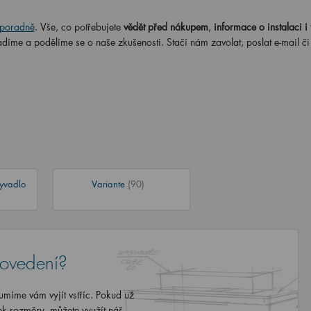
poradně
. Vše, co potřebujete
vědět před nákupem
,
informace o instalaci i 
adíme a podělíme se o naše zkušenosti. Stačí nám zavolat, poslat e-mail č
yvadlo
Variante
(90)
rovedení?
míme vám vyjít vstříc. Pokud už
ek rozměry, můžete využít náš