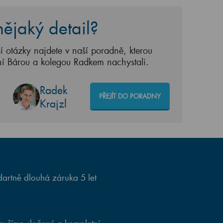
ějaký detail?
í otázky najdete v naší poradně, kterou
ní Bárou a kolegou Radkem nachystali.
Radek
PŘEJÍT DO PORADNY
Krajzl
artně dlouhá záruka 5 let