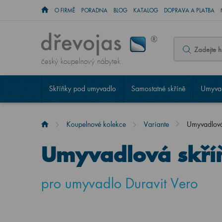
O FIRMĚ
PORADNA
BLOG
KATALOG
DOPRAVA A PLATBA
český koupelnový nábytek
Skříňky pod umyvadlo
Samostatné skříně
Umyvad
Koupelnové kolekce
Variante
Umyvadlov
Umyvadlová skří
pro umyvadlo Duravit Vero