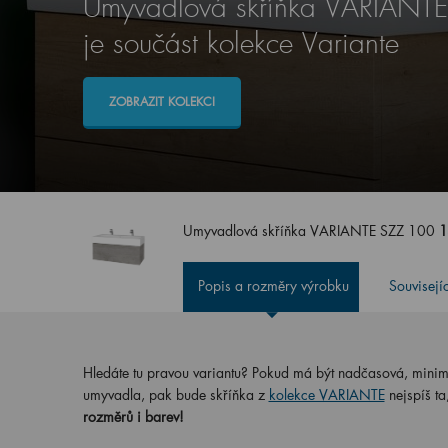
Umyvadlová skříňka VARIANT
je součást kolekce Variante
ZOBRAZIT KOLEKCI
Umyvadlová skříňka VARIANTE SZZ 100
1
Popis a rozměry výrobku
Souvisejí
Hledáte tu pravou variantu? Pokud má být nadčasová, minimali
umyvadla, pak bude skříňka z
kolekce VARIANTE
nejspíš ta
rozměrů i barev!