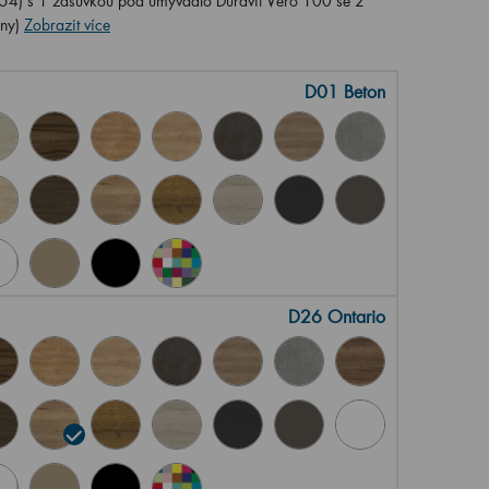
4) s 1 zásuvkou pod umyvadlo Duravit Vero 100 se 2
eny)
Zobrazit více
D01 Beton
D26 Ontario