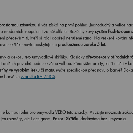
prostornou zásuvkou
si vás získá na první pohled. Jednoduchý a velice na
 do moderních koupelen i za několik let. Bezúchytkový
systém Push-to-open
s
cení především ti, kteří si rádi dopřejí nerušené ráno. Na veškeré kování
ně
ovou skříňku navíc poskytujeme
prodlouženou záruku 5 let
.
rvy a dekoru této umyvadlové skříňky. Klasický
dřevodekor v přírodních t
i dalších povrchů budou skvělou volbou. Především pro ty, kteří chtějí v k
stíny ve vysokém lesku či matu
. Máte specifickou představu o barvě? Doká
né barvě ze
vzorníku RAL/NCS
.
kompatibilní pro umyvadla VERO této značky. Využijte možnosti zakoup
ejen rozměry, ale i designem.
Pozor! Skříňku dodáváme bez umyvadla
.