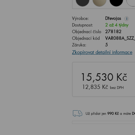
Výrobce:
Dřevojas
i
Dostupnost:
2 až 4 týdny
Objednací číslo
278182
Objednací kód
VAR088A_SZZ
Záruka:
5
Zkopírovat detailní informace
15,530 Kč
12,835 Kč
bez DPH
Už přidat jen
990
Kč
a máte
D