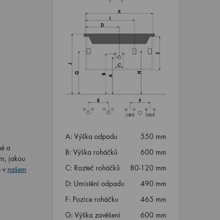
A: Výška odpadu
550 mm
né a
B: Výška roháčků
600 mm
om, jakou
C: Rozteč roháčků
80-120 mm
 v
našem
D: Umístění odpadu
490 mm
F: Pozice roháčku
465 mm
G: Výška zavěšení
600 mm