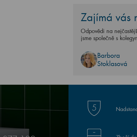
Zajímá vás n
Odpovědi na nejčastějš
jsme společně s kolegy
Barbora
Stoklasová
Nadstand