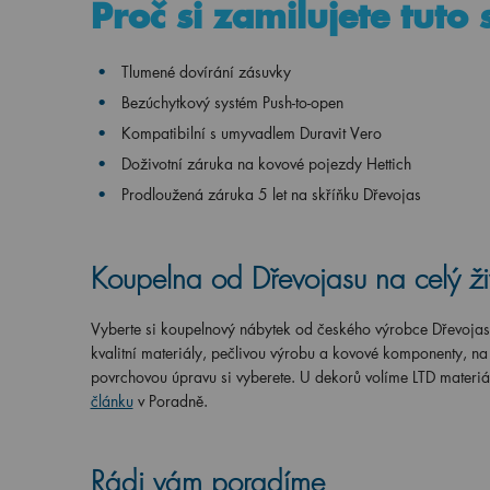
Proč si zamilujete tuto
Tlumené dovírání zásuvky
Bezúchytkový systém Push-to-open
Kompatibilní s umyvadlem Duravit Vero
Doživotní záruka na kovové pojezdy Hettich
Prodloužená záruka 5 let na skříňku Dřevojas
Koupelna od Dřevojasu na celý ži
Vyberte si koupelnový nábytek od českého výrobce Dřevoja
kvalitní materiály, pečlivou výrobu a kovové komponenty, n
povrchovou úpravu si vyberete. U dekorů volíme LTD materiá
článku
v Poradně.
Rádi vám poradíme