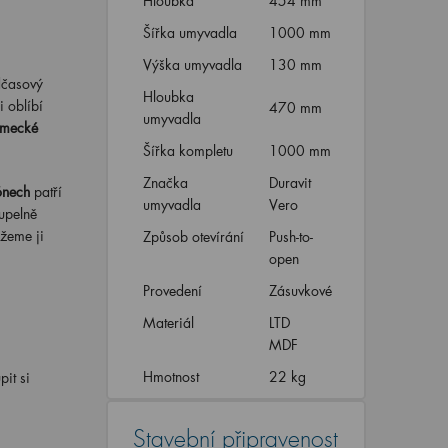
Hloubka
454 mm
Šířka umyvadla
1000 mm
Výška umyvadla
130 mm
dčasový
Hloubka
i oblíbí
470 mm
umyvadla
mecké
Šířka kompletu
1000 mm
Značka
Duravit
ónech
patří
umyvadla
Vero
oupelně
žeme ji
Způsob otevírání
Push-to-
open
Provedení
Zásuvkové
Materiál
LTD
MDF
Hmotnost
22 kg
it si
Stavební připravenost