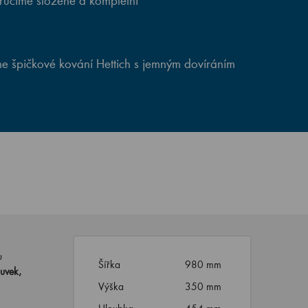
ručíme složené a kompletní
e špičkové kování Hettich s jemným dovíráním
u
Šířka
980 mm
uvek,
Výška
350 mm