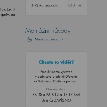
J: Výška umyvadla
860 mm
tipy
, jak si
i zprávu na
Montážní návody
Montážní návod
Chcete to vidět?
Produkt máme vystaven
v podnikové prodejně Dřevojas
ve Svitavách. Přijďte se podívat..
Otevírací doba
Po, St a Pá 8-12 a 13-17 hod
Út a Čt ZAVŘENO