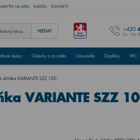
NÁBYTEK NA MÍRU
KARIÉRA
KONTAKTY
+420
4
HLEDAT
Po - Pá: 
lové desky
Galerky a zrcadla
Umyvadla
Doplňky
WC
á skříňka VARIANTE SZZ 100
ňka VARIANTE SZZ 1