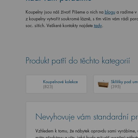
Koupelny jsou náš život! Píšeme o nich na
blogu
a radíme v
z koupelny vytvořit soukromé lázně, s tím vším vám rádi por
soc. sítích. Veškeré kontakty najdete
tady
.
Produkt patří do těchto kategorií
Koupelnové kolekce
Skříňky pod um
(823)
(395)
Nevyhovuje vám standardní p
Vzhledem k tomu, že nábytek opravdu sami vyrábíme, u
máte představu a víte, jaké bude mít váš vysněný nábyt