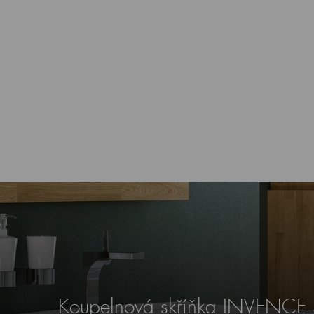
Koupelnová skříňka INVENCE