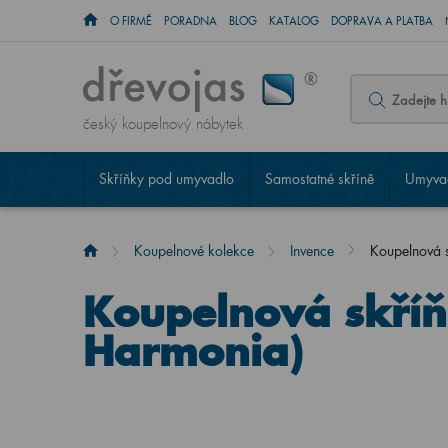
O FIRMĚ
PORADNA
BLOG
KATALOG
DOPRAVA A PLATBA
český koupelnový nábytek
Skříňky pod umyvadlo
Samostatné skříně
Umyvad
Koupelnové kolekce
Invence
Koupelnová 
Koupelnová skří
Harmonia)