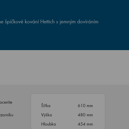
e špičkové kování Hettich s jemným dovíráním
oceníte
Šířka
610 mm
vzorníku
Výška
480 mm
Hloubka
454 mm