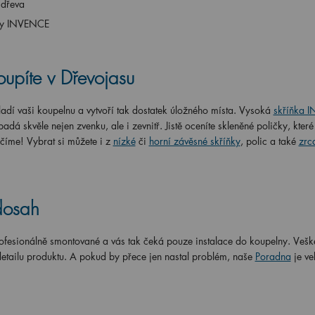
 dřeva
ňky INVENCE
upíte v Dřevojasu
adí vaši koupelnu a vytvoří tak dostatek úložného místa. Vysoká
skříňka 
adá skvěle nejen zvenku, ale i zevnitř. Jistě oceníte skleněné poličky, kter
číme! Vybrat si můžete i z
nízké
či
horní závěsné skříňky
, polic a také
zrc
dosah
ofesionálně smontované a vás tak čeká pouze instalace do koupelny. Vešk
detailu produktu. A pokud by přece jen nastal problém, naše
Poradna
je ve