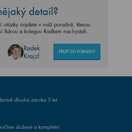
ějaký detail?
í otázky najdete v naší poradně, kterou
ní Bárou a kolegou Radkem nachystali.
Radek
PŘEJÍT DO PORADNY
Krajzl
artně dlouhá záruka 5 let
ručíme složené a kompletní