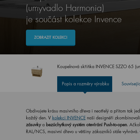
(umyvadlo Harmonia)
je součást kolekce Invence
ZOBRAZIT KOLEKCI
Koupelnová skříňka INVENCE SZZO 65 (u
Popis a rozměry výrobku
Souvisejí
Obdivujete krásu masivního dřeva i neotřelý a přitom tak j
každý den. V
kolekci INVENCE
naši designéři zkombinovali
zásuvky
a
bezúchytkový systém otevírání Push-to-open
. Ačko
RAL/NCS, masivní dřevo u většiny zákazníků stále vyhrává. 