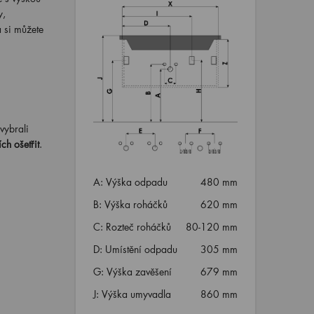
y,
 si můžete
 vybrali
ch ošetřit
.
A: Výška odpadu
480 mm
B: Výška roháčků
620 mm
C: Rozteč roháčků
80-120 mm
D: Umístění odpadu
305 mm
G: Výška zavěšení
679 mm
J: Výška umyvadla
860 mm