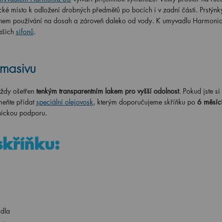
ické místo k odložení drobných předmětů po bocích i v zadní části. Prstýnk
 během používání na dosah a zároveň daleko od vody. K umyvadlu Harmonia
ašich
sifonů
.
 masivu
ždy ošetřen
tenkým transparentním lakem pro vyšší odolnost
. Pokud jste si
eňte přidat
speciální olejovosk
, kterým doporučujeme skříňku po
6 měsící
znickou podporu.
skříňku:
adla