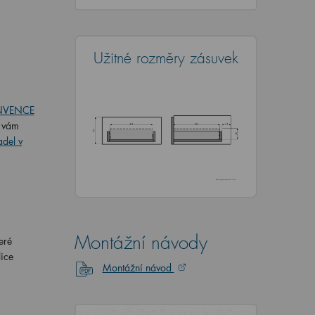
Užitné rozměry zásuvek
INVENCE
é vám
adel v
Montážní návody
eré
lice
Montážní návod