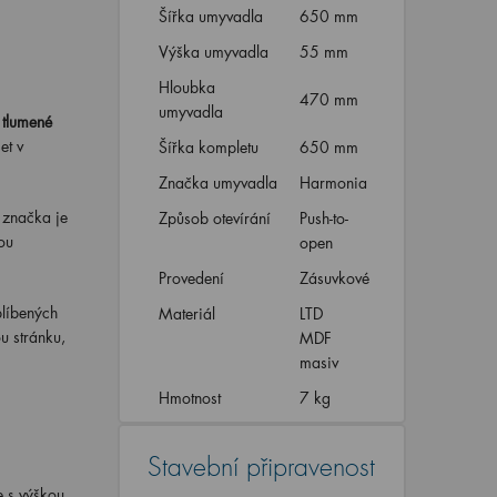
Šířka umyvadla
650 mm
Výška umyvadla
55 mm
Hloubka
470 mm
umyvadla
tlumené
et v
Šířka kompletu
650 mm
Značka umyvadla
Harmonia
 značka je
Způsob otevírání
Push-to-
ou
open
Provedení
Zásuvkové
blíbených
Materiál
LTD
u stránku,
MDF
masiv
Hmotnost
7 kg
Stavební připravenost
e s výškou