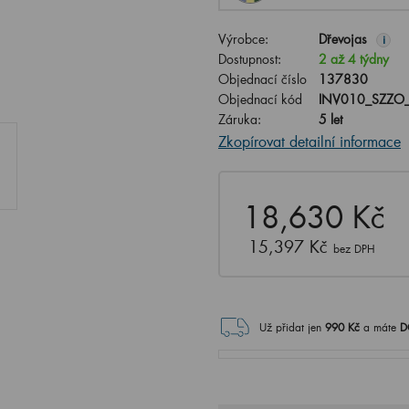
Výrobce:
Dřevojas
i
Dostupnost:
2 až 4 týdny
Objednací číslo
137830
Objednací kód
INV010_SZZO
Záruka:
5 let
Zkopírovat detailní informace
18,630 Kč
15,397 Kč
bez DPH
Už přidat jen
990
Kč
a máte
D