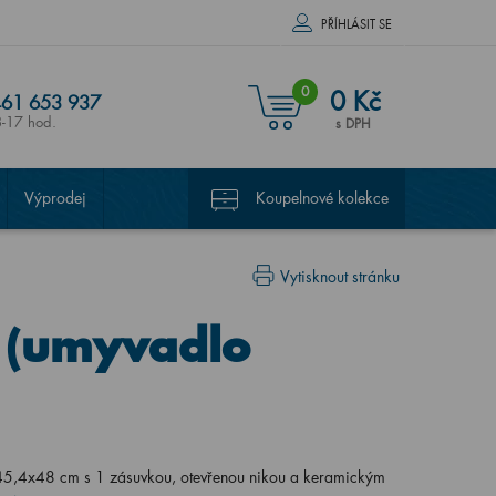
PŘÍHLÁSIT SE
0
0 Kč
61 653 937
8-17 hod.
s DPH
Výprodej
Koupelnové kolekce
Vytisknout stránku
 (umyvadlo
5,4x48 cm s 1 zásuvkou, otevřenou nikou a keramickým