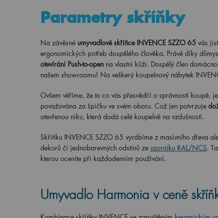
Parametry skříňky
Na závěsné
umyvadlové skříňce INVENCE SZZO 65
vás ji
ergonomických potřeb dospělého člověka. Právě díky důmysl
otevírání Push-to-open
na vlastní kůži. Dospělý člen domácnos
našem showroomu! Na veškerý koupelnový nábytek INVENC
Ovšem věříme, že to co vás přesvědčí o správnosti koupě, je 
považována za špičku ve svém oboru. Což jen potvrzuje
dož
otevřenou niku, která dodá celé koupelně na vzdušnosti.
Skříňku INVENCE SZZO 65 vyrábíme z masivního dřeva ale v
dekorů či jednobarevných odstínů ze
vzorníku RAL/NCS
. T
kterou oceníte při každodenním používání.
Umyvadlo Harmonia v ceně skří
Kombinace skříňky INVENCE se zapuštěným
keramickým u