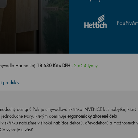
Používám
myvadlo Harmonia)
18 630 Kč s DPH
,
2 až 4 týdny
cí produkty
ednoduchý design? Pak je umyvadlová skříňka INVENCE kus nábytku, který 
 jednoduché tvary, kterým dominuje
ergonomicky zkosené čelo
liv skříňku nabízíme v široké nabídce dekorů, dřevodekorů a možnostech 
Co vyhraje u vás?