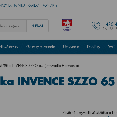
NÁBYTEK NA MÍRU
KARIÉRA
KONTAKTY
+420
4
HLEDAT
Po - Pá: 
lové desky
Galerky a zrcadla
Umyvadla
Doplňky
WC
skříňka INVENCE SZZO 65 (umyvadlo Harmonia)
ňka INVENCE SZZO 65
Závěsná umyvadlová skříňka 61x4