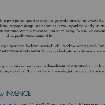
stě na první pohled upoutá zkosený design vysoké zásuvky, který vychází z
nému propojení designu a ergonomie si u této umyvadlové skříňky užijete
ti totiž může otevírat a zavírat zásuvku pouze koleny. To si musíte vyzkouš
E získáte
prodlouženou záruku 5 let
.
nejen zpracování kvalitních materiálů, ale i značkové kování Hettich. Tato
ivotní záruka na toto kování
. Na první pohled jistě nepřehlédnete praktick
ybrat si také můžete i z mnoha
dřevodekorů
,
odstínů betonů
a dalších o
ato umyvadlová skříňka přináší do vaší koupelny jak design, tak i prakticko
ňky INVENCE
myvadlem Harmonia 65
vytváří příjemnou symbiózu. Velký prostor na ruc