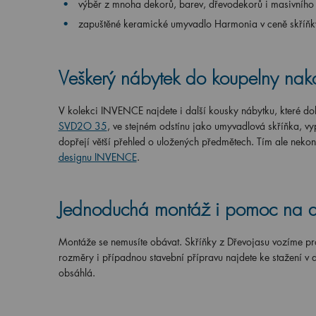
výběr z mnoha dekorů, barev, dřevodekorů i masivního
zapuštěné keramické umyvadlo Harmonia v ceně skří
Veškerý nábytek do koupelny nako
V kolekci INVENCE najdete i další kousky nábytku, které dol
SVD2O 35
, ve stejném odstínu jako umyvadlová skříňka, vyp
dopřejí větší přehled o uložených předmětech. Tím ale nekon
designu INVENCE
.
Jednoduchá montáž i pomoc na 
Montáže se nemusíte obávat. Skříňky z Dřevojasu vozíme pr
rozměry i případnou stavební přípravu najdete ke stažení v 
obsáhlá.