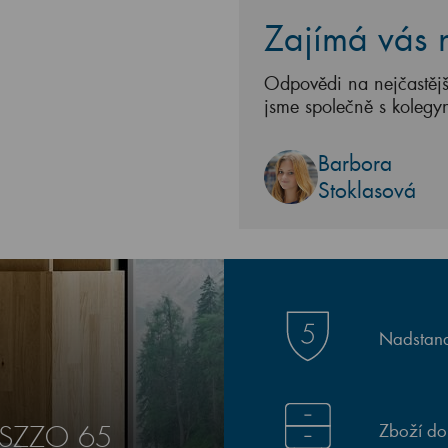
Zajímá vás n
Odpovědi na nejčastějš
jsme společně s kolegy
Barbora
Stoklasová
Nadstand
Zboží do
 SZZO 65