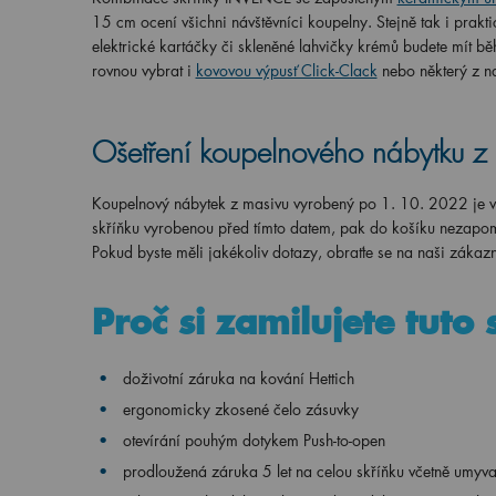
15 cm ocení všichni návštěvníci koupelny. Stejně tak i prakt
elektrické kartáčky či skleněné lahvičky krémů budete mít
rovnou vybrat i
kovovou výpusť Click-Clack
nebo některý z n
Ošetření koupelnového nábytku z
Koupelnový nábytek z masivu vyrobený po 1. 10. 2022 je v
skříňku vyrobenou před tímto datem, pak do košíku nezapom
Pokud byste měli jakékoliv dotazy, obraťte se na naši záka
Proč si zamilujete tuto 
doživotní záruka na kování Hettich
ergonomicky
zkosené čelo zásuvky
otevírání pouhým dotykem Push-to-open
prodloužená záruka 5 let na celou skříňku včetně umyv