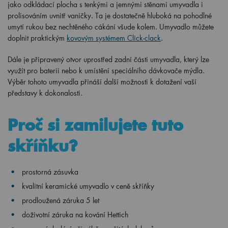
jako odkládací plocha s tenkými a jemnými stěnami umyvadla i
prolisováním uvnitř vaničky. Ta je dostatečně hluboká na pohodlné
umytí rukou bez nechtěného cákání všude kolem. Umyvadlo můžete
doplnit praktickým
kovovým systémem Click-clack
.
Dále je připravený otvor uprostřed zadní části umyvadla, který lze
využít pro baterii nebo k umístění speciálního dávkovače mýdla.
Výběr tohoto umyvadla přináší další možnosti k dotažení vaší
představy k dokonalosti.
Proč si zamilujete tuto
skříňku?
prostorná zásuvka
kvalitní keramické umyvadlo v ceně skříňky
prodloužená záruka 5 let
doživotní záruka na kování Hettich