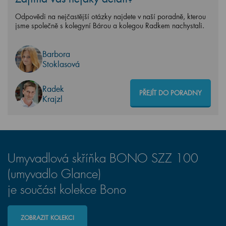
Odpovědi na nejčastější otázky najdete v naší poradně, kterou
jsme společně s kolegyní Bárou a kolegou Radkem nachystali.
Barbora
Stoklasová
Radek
PŘEJÍT DO PORADNY
Krajzl
Umyvadlová skříňka BONO SZZ 100
(umyvadlo Glance)
je součást kolekce Bono
ZOBRAZIT KOLEKCI