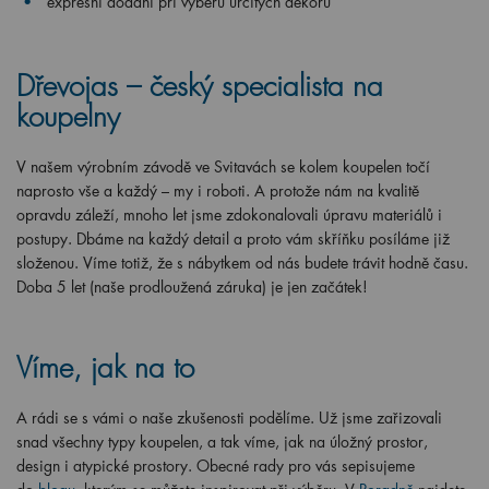
expresní dodání při výběru určitých dekorů
Dřevojas – český specialista na
koupelny
V našem výrobním závodě ve Svitavách se kolem koupelen točí
naprosto vše a každý – my i roboti. A protože nám na kvalitě
opravdu záleží, mnoho let jsme zdokonalovali úpravu materiálů i
postupy. Dbáme na každý detail a proto vám skříňku posíláme již
složenou. Víme totiž, že s nábytkem od nás budete trávit hodně času.
Doba 5 let (naše prodloužená záruka) je jen začátek!
Víme, jak na to
A rádi se s vámi o naše zkušenosti podělíme. Už jsme zařizovali
snad všechny typy koupelen, a tak víme, jak na úložný prostor,
design i atypické prostory. Obecné rady pro vás sepisujeme