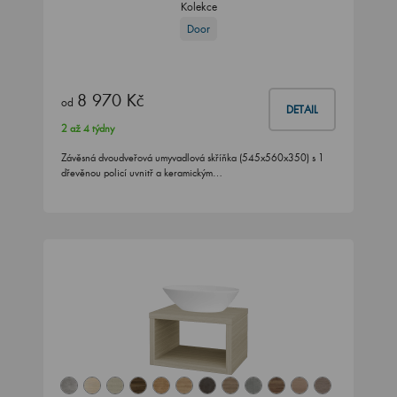
Kolekce
Door
8 970 Kč
od
DETAIL
2 až 4 týdny
Závěsná dvoudveřová umyvadlová skříňka (545x560x350) s 1
dřevěnou policí uvnitř a keramickým…