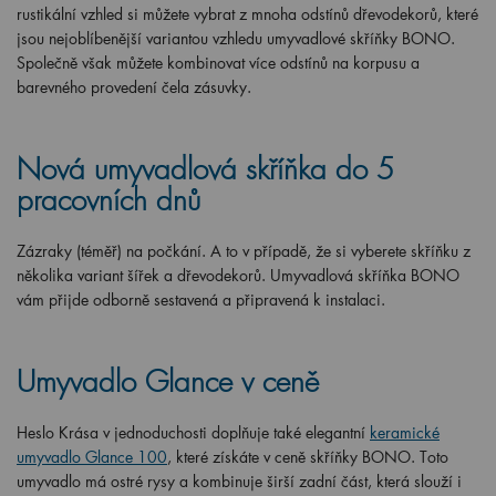
rustikální vzhled si můžete vybrat z mnoha odstínů dřevodekorů, které
jsou nejoblíbenější variantou vzhledu umyvadlové skříňky BONO.
Společně však můžete kombinovat více odstínů na korpusu a
barevného provedení čela zásuvky.
Nová umyvadlová skříňka do 5
pracovních dnů
Zázraky (téměř) na počkání. A to v případě, že si vyberete skříňku z
několika variant šířek a dřevodekorů. Umyvadlová skříňka BONO
vám přijde odborně sestavená a připravená k instalaci.
Umyvadlo Glance v ceně
Heslo Krása v jednoduchosti doplňuje také elegantní
keramické
umyvadlo Glance 100
, které získáte v ceně skříňky BONO. Toto
umyvadlo má ostré rysy a kombinuje širší zadní část, která slouží i