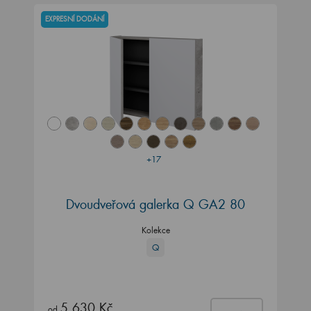
EXPRESNÍ DODÁNÍ
+17
Dvoudveřová galerka Q GA2 80
Kolekce
Q
5 630 Kč
od