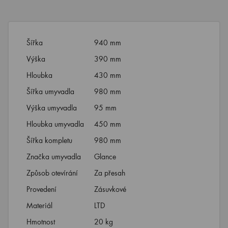
Šířka
940 mm
Výška
390 mm
Hloubka
430 mm
Šířka umyvadla
980 mm
Výška umyvadla
95 mm
Hloubka umyvadla
450 mm
Šířka kompletu
980 mm
Značka umyvadla
Glance
Způsob otevírání
Za přesah
Provedení
Zásuvkové
Materiál
LTD
Hmotnost
20 kg