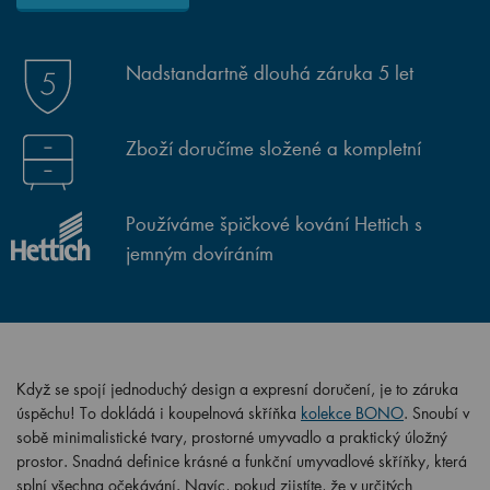
Nadstandartně dlouhá záruka 5 let
Zboží doručíme složené a kompletní
Používáme špičkové kování Hettich s
jemným dovíráním
Když se spojí jednoduchý design a expresní doručení, je to záruka
úspěchu! To dokládá i koupelnová skříňka
kolekce BONO
. Snoubí v
sobě minimalistické tvary, prostorné umyvadlo a praktický úložný
prostor. Snadná definice krásné a funkční umyvadlové skříňky, která
splní všechna očekávání. Navíc, pokud zjistíte, že v určitých