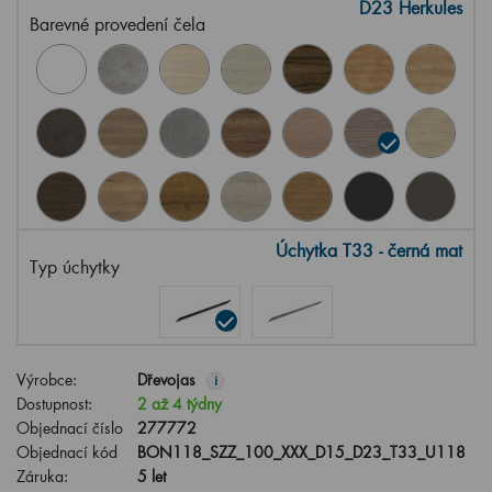
D23 Herkules
Barevné provedení čela
Úchytka T33 - černá mat
Typ úchytky
Výrobce:
Dřevojas
i
Dostupnost:
2 až 4 týdny
Objednací číslo
277772
Objednací kód
BON118_SZZ_100_XXX_D15_D23_T33_U118
Záruka:
5 let