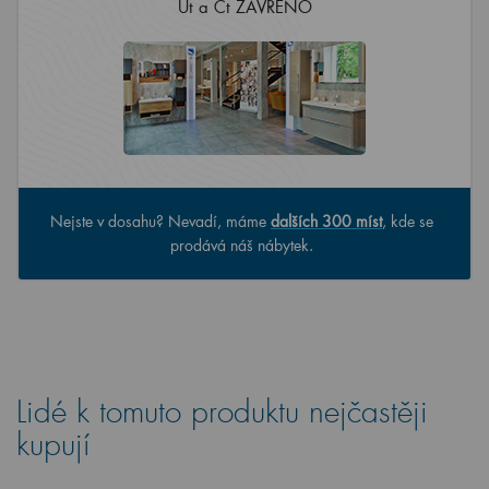
Út a Čt ZAVŘENO
Nejste v dosahu? Nevadí, máme
dalších 300 míst
, kde se
prodává náš nábytek.
Lidé k tomuto produktu nejčastěji
kupují