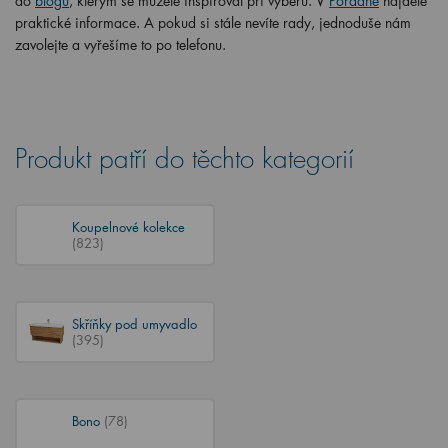
do
blogu
, kterým se můžete inspirovat při výběru. V
Poradně
najdete
praktické informace. A pokud si stále nevíte rady, jednoduše nám
zavolejte a vyřešíme to po telefonu.
Produkt patří do těchto kategorií
Koupelnové kolekce
(823)
Skříňky pod umyvadlo
(395)
Bono
(78)