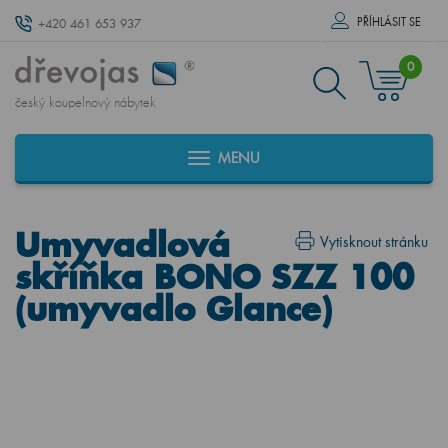
PŘÍHLÁSIT SE
+420 461 653 937
0
český koupelnový nábytek
MENU
Umyvadlová
Vytisknout stránku
skříňka BONO SZZ 100
(umyvadlo Glance)