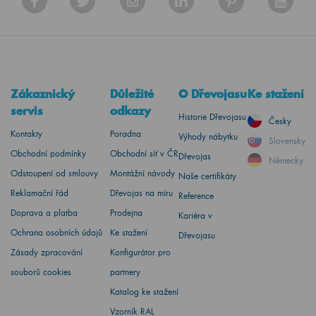
Zákaznický
Důležité
O Dřevojasu
Ke stažení
servis
odkazy
Historie Dřevojasu
Česky
Kontakty
Poradna
Výhody nábytku
Slovensky
Obchodní podmínky
Obchodní síť v ČR
Dřevojas
Německy
Odstoupení od smlouvy
Montážní návody
Naše certifikáty
Reklamační řád
Dřevojas na míru
Reference
Doprava a platba
Prodejna
Kariéra v
Ochrana osobních údajů
Ke stažení
Dřevojasu
Zásady zpracování
Konfigurátor pro
souborů cookies
partnery
Katalog ke stažení
Vzorník RAL