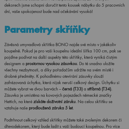
dekorech jsme schopni doručit tento kousek nábytku do 5 pracovních
dní, vaše spokojenost bude nad očekávání vysoká!
Parametry skříňky
Závěsná umyvadlová skříňka BONO najde své místo v jakékoliv
koupelně. Pokud je pro vaši koupelnu ideální šířka 100 cm, pak se
pojďme podívat na další aspekty této skříňky, která vyniká čistým
designem a
prostornou vysokou zásuvkou
. Do té snadno uložíte
všechny nezbytnosti, a díky pořadačům udržíte na svém místě i
drobné předměty. K pohodlnému otevírání zásuvky slouží
zafrézovaná úchytka, která nijak neruší celkový design. Úchytku si
můžete vybrat ve dvou barvách –
černá (T33)
a
stříbrná (T34)
.
Zásuvka je umístěna na kovových pojezdech německé značky
Hettich, na které
získáte doživotní záruku
. Na celou skříňku se
vztahuje naše
prodloužená záruka 5 let
.
Podtrhnout celkový vzhled skříňky můžete také zvoleným dekorem či
dřevodekorem, který bude ladit s vaší budoucí koupelnou. Pro více