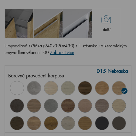
další
Umyvadlová skříňka (940x390x430) s 1 zásuvkou a keramickým
umyvadlem Glance 100
Zobrazit více
D15 Nebraska
Barevné provedení korpusu