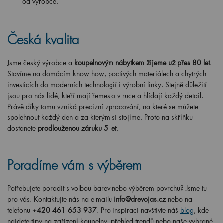
od výrobce.
Česká kvalita
Jsme český výrobce a
koupelnovým nábytkem žijeme už přes 80 let
.
Stavíme na domácím know how, poctivých materiálech a chytrých
investicích do moderních technologií i výrobní linky. Stejně důležití
jsou pro nás lidé, kteří mají řemeslo v ruce a hlídají každý detail.
Právě díky tomu vzniká precizní zpracování, na které se můžete
spolehnout každý den a za kterým si stojíme. Proto na skříňku
dostanete
prodlouženou záruku 5 let
.
Poradíme vám s výběrem
Potřebujete poradit s volbou barev nebo výběrem povrchu? Jsme tu
pro vás. Kontaktujte nás na e-mailu
info@drevojas.cz
nebo na
telefonu
+420 461 653 937
. Pro inspiraci navštivte náš
blog
, kde
najdete tipy na zařízení koupelny, přehled trendů nebo naše vybrané