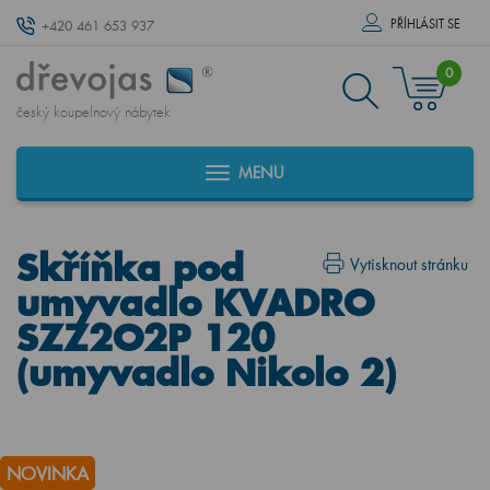
PŘÍHLÁSIT SE
+420 461 653 937
0
český koupelnový nábytek
MENU
Skříňka pod
Vytisknout stránku
umyvadlo KVADRO
SZZ2O2P 120
(umyvadlo Nikolo 2)
NOVINKA