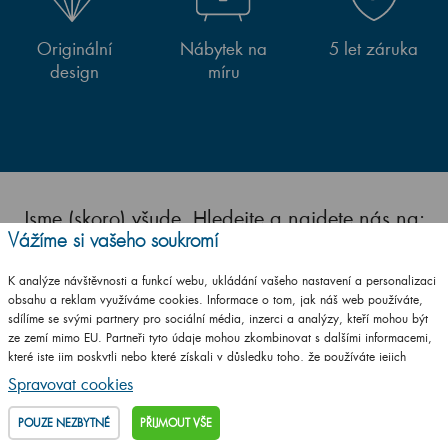
Originální
Nábytek na
5 let záruka
design
míru
Jsme (skoro) všude. Hledejte a najdete nás na:
Vážíme si vašeho soukromí
K analýze návštěvnosti a funkcí webu, ukládání vašeho nastavení a personalizaci
obsahu a reklam využíváme cookies. Informace o tom, jak náš web používáte,
sdílíme se svými partnery pro sociální média, inzerci a analýzy, kteří mohou být
ze zemí mimo EU. Partneři tyto údaje mohou zkombinovat s dalšími informacemi,
které jste jim poskytli nebo které získali v důsledku toho, že používáte jejich
služby.
Podrobné informace
Spravovat cookies
POUZE NEZBYTNÉ
PŘIJMOUT VŠE
Zákaznický
Důležité
O Dřevojasu
Ke stažení