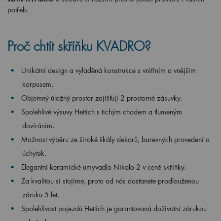
potřeb.
Proč chtít skříňku KVADRO?
Unikátní design a vyladěná konstrukce s vnitřním a vnějším
korpusem.
Objemný úložný prostor zajišťují 2 prostorné zásuvky.
Spolehlivé výsuvy Hettich s tichým chodem a tlumeným
dovíráním.
Možnost výběru ze široké škály dekorů, barevných provedení a
úchytek.
Elegantní keramické umyvadlo Nikolo 2 v ceně skříňky.
Za kvalitou si stojíme, proto od nás dostanete prodlouženou
záruku 5 let.
Spolehlivost pojezdů Hettich je garantovaná doživotní zárukou