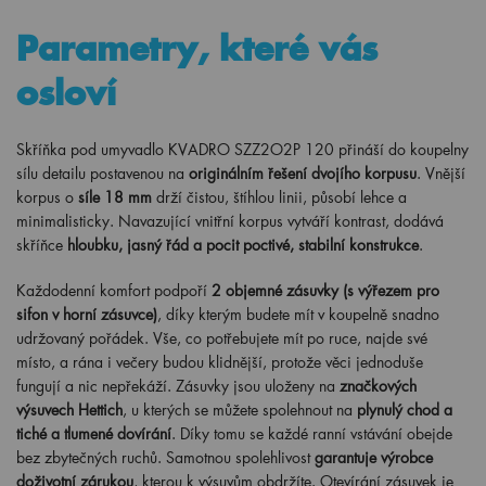
Parametry, které vás
osloví
Skříňka pod umyvadlo KVADRO SZZ2O2P 120 přináší do koupelny
sílu detailu postavenou na
originálním řešení dvojího korpusu
. Vnější
korpus o
síle 18 mm
drží čistou, štíhlou linii, působí lehce a
minimalisticky. Navazující vnitřní korpus vytváří kontrast, dodává
skříňce
hloubku, jasný řád a pocit poctivé, stabilní konstrukce
.
Každodenní komfort podpoří
2 objemné zásuvky (s výřezem pro
sifon v horní zásuvce)
, díky kterým budete mít v koupelně snadno
udržovaný pořádek. Vše, co potřebujete mít po ruce, najde své
místo, a rána i večery budou klidnější, protože věci jednoduše
fungují a nic nepřekáží. Zásuvky jsou uloženy na
značkových
výsuvech Hettich
, u kterých se můžete spolehnout na
plynulý chod a
tiché a tlumené dovírání
. Díky tomu se každé ranní vstávání obejde
bez zbytečných ruchů. Samotnou spolehlivost
garantuje výrobce
doživotní zárukou
, kterou k výsuvům obdržíte. Otevírání zásuvek je