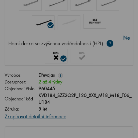
Ne
Horní deska se zvýšenou voděodolností (HPL)
Výrobce:
Dřevojas
i
Dostupnost:
2 až 4 týdny
Objednací číslo
960445
KVD184_SZZ2O2P_120_XXX_M18_M18_T06_
Objednací kód
U184
Záruka:
5 let
Zkopírovat detailní informace