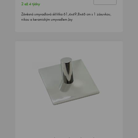
2 až 4 týdny
Závěsná umyvadlová skříňka 61,4x49,8x46 cm s 1 zásuvkou,
nikou a keramickým umyvadlem Joy