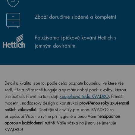
Zboží doručíme složené a kompletní
Používáme špičkové kování Hettich s
jemným dovíráním
Detail a kvalita jsou to, podle čeho poznáte koupelnu, ve které vše
sedí, tiše a přirozeně funguje a vy máte dobrý pocit z volby, kterou
jste udělali. Právě na tom stojí
koupelnová řada KVADRO
. Přináší
moderní, nadčasový design a konstrukci
prověřenou roky zkušeností
našich zákazníků
. Dopřejte si chvilky pro sebe. KVADRO se
přizpůsobí Vašemu rytmu při hygieně a bude Vám
nenápadnou
oporou v každodenní rutině
. Vaše sázka na jistotu se jmenuje
KVADRO!