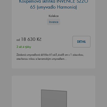
Koupelnová skříňka INVENCE SZZO
65 (umyvadlo Harmonia)
Kolekce
Invence
18 630 Kč
od
DETAIL
2 až 4 týdny
Závěsná umyvadlová skříňka 61x45,4x48 cm s 1 zásuvkou,
otevřenou nikou a keramickým umyvadlem…