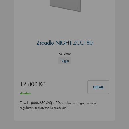
Zrcadlo NIGHT ZCO 80
Kolekce
Night
12 800 Kč
DETAIL
skladem
Zrcadlo (800x650x25) s LED osvětlením a vypínačem vč.
regulátoru teploty světla a stmívání