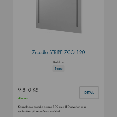
Zrcadlo STRIPE ZCO 120
Kolekce
Stripe
9 810 Kč
DETAIL
skladem
Koupelnové zrcadlo o šířce 120 cm s LED osvětlením a
vypínačem vč. regulátoru stmívání