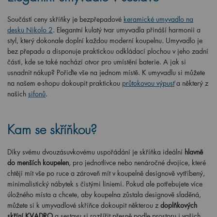
Součástí ceny skříňky je bezpřepadové
keramické umyvadlo na
desku Nikolo 2
. Elegantní kulatý tvar umyvadla přináší harmonii a
styl, který dokonale doplní každou moderní koupelnu. Umyvadlo je
bez přepadu a disponuje praktickou odkládací plochou v jeho zadní
části, kde se také nachází otvor pro umístění baterie. A jak si
usnadnit nákup? Pořiďte vše na jednom místě. K umyvadlu si můžete
na našem e-shopu dokoupit praktickou
průtokovou výpusť
a některý z
našich
sifonů
.
Kam se skříňkou?
Díky svému dvouzásuvkovému uspořádání je skříňka ideální
hlavně
do menších koupelen
, pro jednotlivce nebo nenáročné dvojice, které
chtějí mít vše po ruce a zároveň mít v koupelně designově vytříbený,
minimalistický nábytek s čistými liniemi. Pokud ale potřebujete více
úložného místa a chcete, aby koupelna zůstala designově sladěná,
můžete si k umyvadlové skříňce dokoupit některou z
doplňkových
skříní KVADRO
a sestavu si rozšířit přesně podle prostoru i vašich