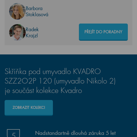
Barbora
Stoklasová
Radek
PŘEJÍT DO PORADNY
Krajzl
Skříňka pod umyvadlo KVADRO
SZZ2O2P 120 (umyvadlo Nikolo 2)
je součást kolekce Kvadro
ZOBRAZIT KOLEKCI
Nadstandartně dlouhá záruka 5 let