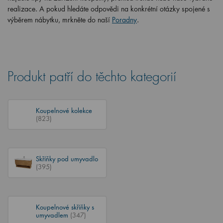
realizace. A pokud hledáte odpovědi na konkrétní otázky spojené s
výběrem nábytku, mrkněte do naší
Poradny
.
Produkt patří do těchto kategorií
Koupelnové kolekce
(823)
Skříňky pod umyvadlo
(395)
Koupelnové skříňky s
umyvadlem
(347)