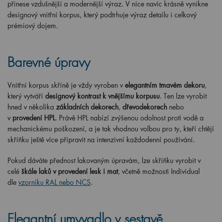
přinese vzdušnější a modernější výraz. V nice navíc krásně vynikne
designový vnitřní korpus, který podtrhuje výraz detailu i celkový
prémiový dojem.
Barevné úpravy
Vnitřní korpus skříně je vždy vyroben v
elegantním tmavém dekoru
,
který vytváří
designový kontrast k vnějšímu korpusu
. Ten lze vyrobit
hned v několika
základních dekorech
,
dřevodekorech
nebo
v
provedení HPL
. Právě HPL nabízí zvýšenou odolnost proti vodě a
mechanickému poškození, a je tak vhodnou volbou pro ty, kteří chtějí
skříňku ještě více připravit na intenzivní každodenní používání.
Pokud dáváte přednost lakovaným úpravám, lze skříňku vyrobit v
celé
škále laků v provedení lesk i mat
, včetně možnosti Individual
dle
vzorníku RAL nebo NCS
.
Elegantní umyvadlo v sestavě