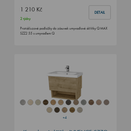
1 210 Kč
DETAIL
2 týdny
Protiskluzové podložky do zásuvek umyvadlové skříňky Q MAX
SZZ2 55 s umyvadlem Q
+4