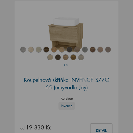
+4
Koupelnová skříňka INVENCE SZZO
65 (umyvadlo Joy)
Kolekce
Invence
19 830 Kč
od
DETAIL