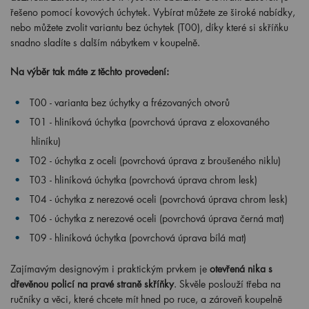
řešeno pomocí kovových úchytek. Vybírat můžete ze široké nabídky,
nebo můžete zvolit variantu bez úchytek (T00), díky které si skříňku
snadno sladíte s dalším nábytkem v koupelně.
Na výběr tak máte z těchto provedení:
T00 - varianta bez úchytky a frézovaných otvorů
T01 - hliníková úchytka (povrchová úprava z eloxovaného
hliníku)
T02 - úchytka z oceli (povrchová úprava z broušeného niklu)
T03 - hliníková úchytka (povrchová úprava chrom lesk)
T04 - úchytka z nerezové oceli (povrchová úprava chrom lesk)
T06 - úchytka z nerezové oceli (povrchová úprava černá mat)
T09 - hliníková úchytka (povrchová úprava bílá mat)
Zajímavým designovým i praktickým prvkem je
otevřená nika s
dřevěnou policí na pravé straně skříňky
. Skvěle poslouží třeba na
ručníky a věci, které chcete mít hned po ruce, a zároveň koupelně