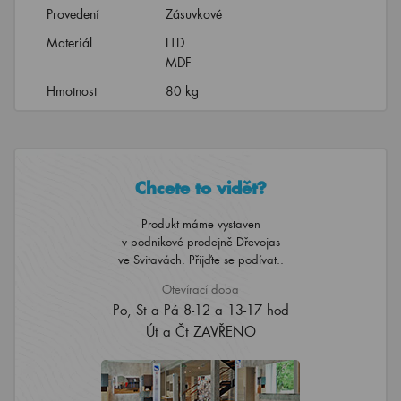
Provedení
Zásuvkové
Materiál
LTD
MDF
Hmotnost
80 kg
Chcete to vidět?
Produkt máme vystaven
v podnikové prodejně Dřevojas
ve Svitavách. Přijďte se podívat..
Otevírací doba
Po, St a Pá 8-12 a 13-17 hod
Út a Čt ZAVŘENO