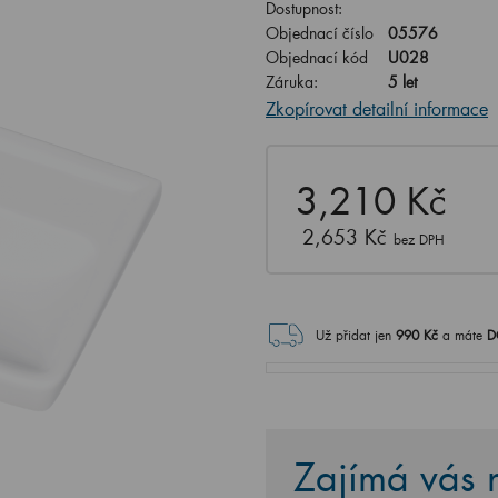
Dostupnost:
Objednací číslo
05576
Objednací kód
U028
Záruka:
5 let
Zkopírovat detailní informace
3,210 Kč
2,653 Kč
bez DPH
Už přidat jen
990
Kč
a máte
D
Zajímá vás n