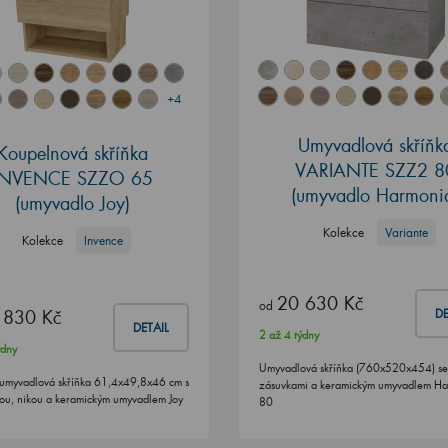
+4
Umyvadlová skříňk
Koupelnová skříňka
VARIANTE SZZ2 8
INVENCE SZZO 65
(umyvadlo Harmoni
(umyvadlo Joy)
Kolekce
Variante
Kolekce
Invence
20 630 Kč
od
 830 Kč
DE
DETAIL
2 až 4 týdny
ýdny
Umyvadlová skříňka (760x520x454) se
umyvadlová skříňka 61,4x49,8x46 cm s
zásuvkami a keramickým umyvadlem H
ou, nikou a keramickým umyvadlem Joy
80