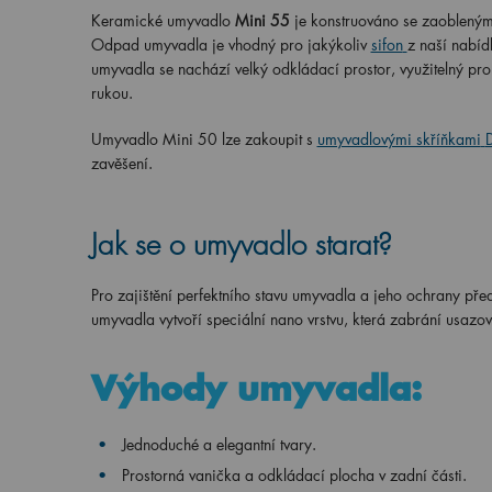
Keramické umyvadlo
Mini 55
je konstruováno se zaoblenými
Odpad umyvadla je vhodný pro jakýkoliv
sifon
z naší nabíd
umyvadla se nachází velký odkládací prostor, využitelný pro
rukou.
Umyvadlo Mini 50 lze zakoupit s
umyvadlovými skříňkami
zavěšení.
Jak se o umyvadlo starat?
Pro zajištění perfektního stavu umyvadla a jeho ochrany před
umyvadla vytvoří speciální nano vrstvu, která zabrání usazo
Výhody umyvadla:
Jednoduché a elegantní tvary.
Prostorná vanička a odkládací plocha v zadní části.