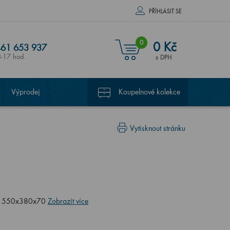
PŘÍHLÁSIT SE
0
0 Kč
61 653 937
8-17 hod.
s DPH
Výprodej
Koupelnové kolekce
Vytisknout stránku
m, 550x380x70
Zobrazit více