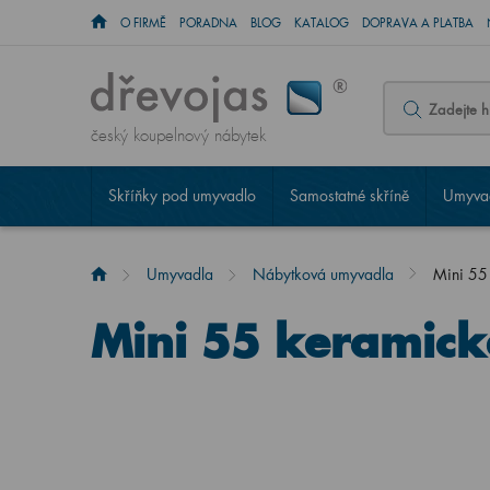
O FIRMĚ
PORADNA
BLOG
KATALOG
DOPRAVA A PLATBA
český koupelnový nábytek
Skříňky pod umyvadlo
Samostatné skříně
Umyvad
Umyvadla
Nábytková umyvadla
Mini 55 
Mini 55 keramick