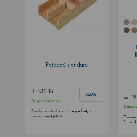
Pořadač standard
1 530 Kč
DETAIL
19
od
Do vyprodání zásob
2 až 4 t
Pořadač standard pro drobné předměty s
nastavitelnými příčkami.
Závěsná 
1 zásuvk