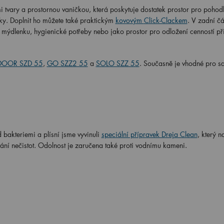
 tvary a prostornou vaničkou, která poskytuje dostatek prostor pro pohodl
ky. Doplnit ho můžete také praktickým
kovovým
Click-Clackem
. V zadní čá
 mýdlenku, hygienické potřeby nebo jako prostor pro odložení cenností při
DOOR SZD 55
,
GO SZZ2 55
a
SOLO SZZ 55
. Současně je vhodné pro s
 bakteriemi a plísní jsme vyvinuli
speciální přípravek Dreja Clean
, který 
vání nečistot. Odolnost je zaručena také proti vodnímu kameni.