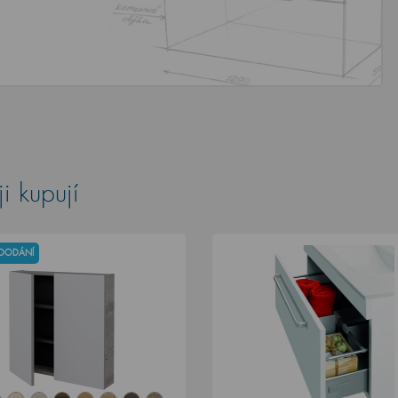
i kupují
 DODÁNÍ