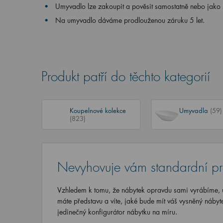
Umyvadlo lze zakoupit a pověsit samostatně nebo jako
Na umyvadlo dáváme prodlouženou záruku 5 let.
Produkt patří do těchto kategorií
Koupelnové kolekce
Umyvadla
(59)
(823)
Nevyhovuje vám standardní p
Vzhledem k tomu, že nábytek opravdu sami vyrábíme, u
máte představu a víte, jaké bude mít váš vysněný nábyt
jedinečný konfigurátor nábytku na míru.