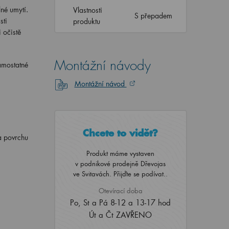
né umytí.
Vlastnosti
S přepadem
sti
produktu
 očistě
Montážní návody
amostatné
Montážní návod
Chcete to vidět?
na povrchu
Produkt máme vystaven
v podnikové prodejně Dřevojas
ve Svitavách. Přijďte se podívat..
Otevírací doba
Po, St a Pá 8-12 a 13-17 hod
Út a Čt ZAVŘENO