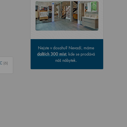
Nejste v dosahu? Nevadí, máme
dalších 300 míst
, kde se prodává
náš nábytek.
WC
(6)