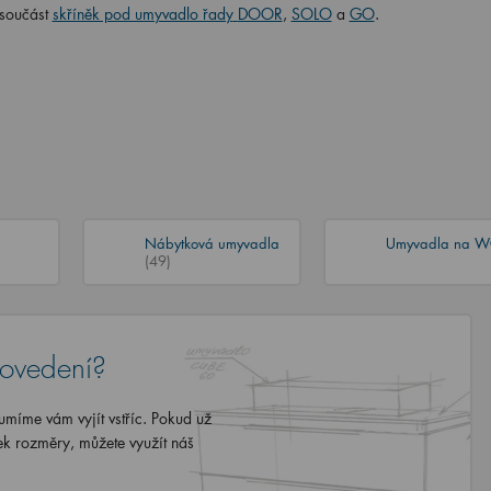
 součást
skříněk pod umyvadlo řady
DOOR
,
SOLO
a
GO
.
Nábytková umyvadla
Umyvadla na 
(49)
rovedení?
míme vám vyjít vstříc. Pokud už
ek rozměry, můžete využít náš