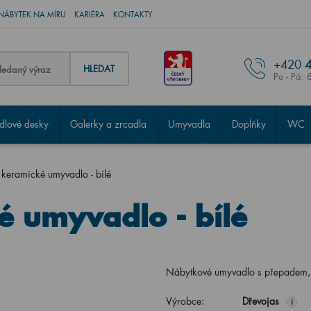
NÁBYTEK NA MÍRU
KARIÉRA
KONTAKTY
+420
4
HLEDAT
Po - Pá: 
lové desky
Galerky a zrcadla
Umyvadla
Doplňky
WC
keramické umyvadlo - bílé
é umyvadlo - bílé
Nábytkové umyvadlo s přepade
Výrobce:
Dřevojas
i