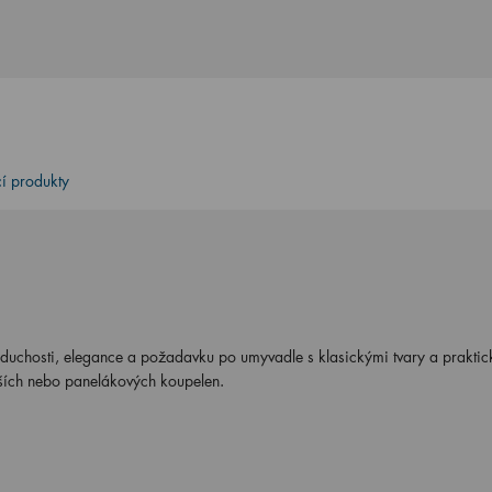
cí produkty
oduchosti, elegance a požadavku po umyvadle s klasickými tvary a praktic
ších nebo panelákových koupelen.