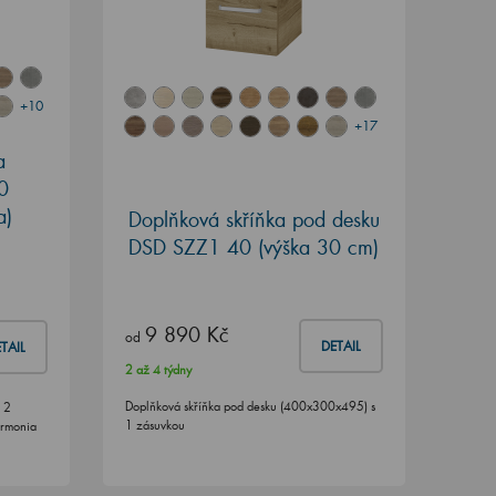
+10
+17
a
0
a)
Doplňková skříňka pod desku
DSD SZZ1 40 (výška 30 cm)
9 890 Kč
od
DETAIL
TAIL
2 až 4 týdny
Doplňková skříňka pod desku (400x300x495) s
 2
1 zásuvkou
armonia