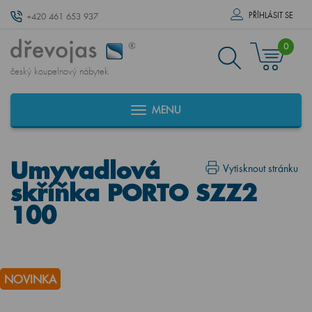
PŘÍHLÁSIT SE
+420 461 653 937
0
český koupelnový nábytek
MENU
Umyvadlová
Vytisknout stránku
skříňka PORTO SZZ2
100
NOVINKA