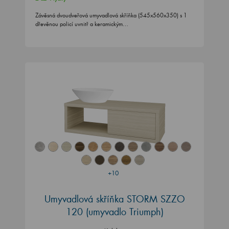
Závěsná dvoudveřová umyvadlová skříňka (545x560x350) s 1
dřevěnou policí uvnitř a keramickým…
+10
Umyvadlová skříňka STORM SZZO
120 (umyvadlo Triumph)