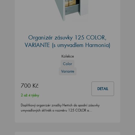
Organizér zásuvky 125 COLOR,
VARIANTE (s umyvadlem Harmonia)
Kolekce
Color
Variante
700 Kč
DETAIL
2 až 4 týdny
Doplňkový organizér značky Hettich do spodní zásuvky
umyvadlových skříněk o rozměru 125 COLOR a…