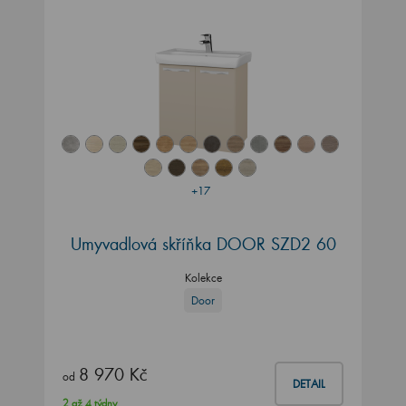
+17
Umyvadlová skříňka DOOR SZD2 60
Kolekce
Door
8 970 Kč
od
DETAIL
2 až 4 týdny