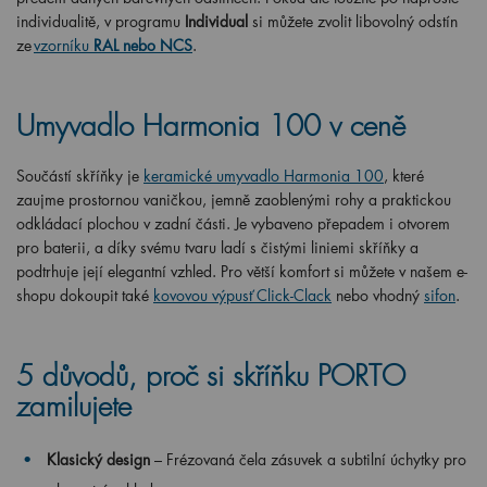
individualitě, v programu
Individual
si můžete zvolit libovolný odstín
ze
vzorníku
RAL nebo NCS
.
Umyvadlo Harmonia 100 v ceně
Součástí skříňky je
keramické umyvadlo Harmonia 100
, které
zaujme prostornou vaničkou, jemně zaoblenými rohy a praktickou
odkládací plochou v zadní části. Je vybaveno přepadem i otvorem
pro baterii, a díky svému tvaru ladí s čistými liniemi skříňky a
podtrhuje její elegantní vzhled. Pro větší komfort si můžete v našem e-
shopu dokoupit také
kovovou výpusť Click-Clack
nebo vhodný
sifon
.
5 důvodů, proč si skříňku PORTO
zamilujete
Klasický design
– Frézovaná čela zásuvek a subtilní úchytky pro