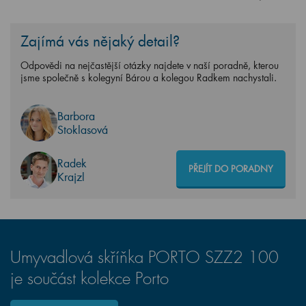
Zajímá vás nějaký detail?
Odpovědi na nejčastější otázky najdete v naší poradně, kterou
jsme společně s kolegyní Bárou a kolegou Radkem nachystali.
Barbora
Stoklasová
Radek
PŘEJÍT DO PORADNY
Krajzl
Umyvadlová skříňka PORTO SZZ2 100
je součást kolekce Porto