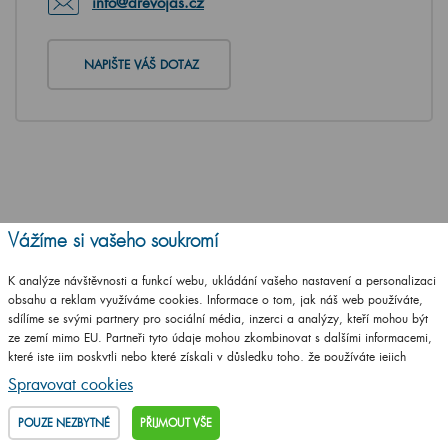
info@drevojas.cz
NAPIŠTE VÁŠ DOTAZ
Vážíme si vašeho soukromí
K analýze návštěvnosti a funkcí webu, ukládání vašeho nastavení a personalizaci
obsahu a reklam využíváme cookies. Informace o tom, jak náš web používáte,
sdílíme se svými partnery pro sociální média, inzerci a analýzy, kteří mohou být
ze zemí mimo EU. Partneři tyto údaje mohou zkombinovat s dalšími informacemi,
které jste jim poskytli nebo které získali v důsledku toho, že používáte jejich
služby.
Podrobné informace
Spravovat cookies
POUZE NEZBYTNÉ
PŘIJMOUT VŠE