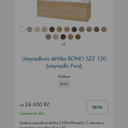
+4
Umyvadlová skříňka BONO SZZ 120
(umyvadlo Pura)
Kolekce
Bono
24 650 Kč
od
DETAIL
5 pracovních dnů
Závěsná umyvadlová skříňka (1200x390x445) s 1 zásuvkou a
keramickým umyvadlem Pura 120