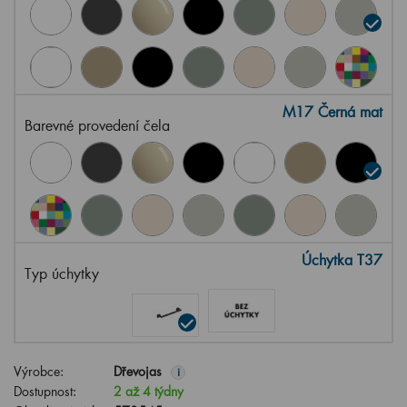
M17 Černá mat
Barevné provedení čela
Úchytka T37
Typ úchytky
Výrobce:
Dřevojas
i
Dostupnost:
2 až 4 týdny