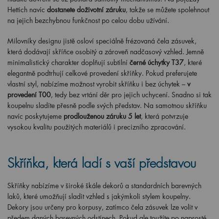
Hettich navíc
dostanete doživotní záruku
, takže se můžete spolehnout
na jejich bezchybnou funkčnost po celou dobu užívání.
Milovníky designu jistě osloví speciálně frézovaná čela zásuvek,
která dodávají skříňce osobitý a zároveň nadčasový vzhled. Jemně
minimalistický charakter doplňují subtilní
černé úchytky T37
, které
elegantně podtrhují celkové provedení skříňky. Pokud preferujete
vlastní styl, nabízíme možnost vyrobit skříňku i bez úchytek –
v
provedení T00
, tedy bez vrtání děr pro jejich uchycení. Snadno si tak
koupelnu sladíte přesně podle svých představ. Na samotnou skříňku
navíc poskytujeme
prodlouženou záruku 5 let
, která potvrzuje
vysokou kvalitu použitých materiálů i precizního zpracování.
Skříňka, která ladí s vaší představou
Skříňky nabízíme v široké škále dekorů a standardních barevných
laků, které umožňují sladit vzhled s jakýmkoli stylem koupelny.
Dekory jsou určeny pro korpusy, zatímco čela zásuvek lze volit v
předem daných barevných odstínech. Pokud ale toužíte po naprosté