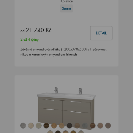
Kolekce
Storm
21 740 Kč
od
DETAIL
2 až 4 týdny
Závěsná umyvadlová skříňka (1200x370x500) s 1 zásuvkou,
nikou a keramickým umyvadlem Triumph