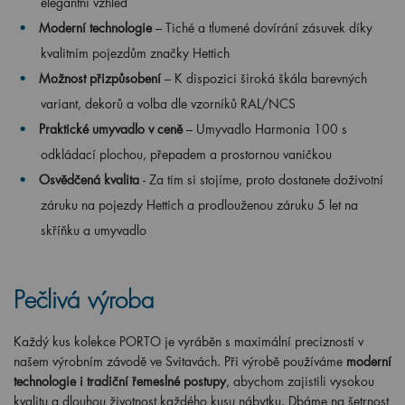
elegantní vzhled
Moderní technologie
– Tiché a tlumené dovírání zásuvek díky
kvalitním pojezdům značky Hettich
Možnost přizpůsobení
– K dispozici široká škála barevných
variant, dekorů a volba dle vzorníků RAL/NCS
Praktické umyvadlo v ceně
– Umyvadlo Harmonia 100 s
odkládací plochou, přepadem a prostornou vaničkou
Osvědčená kvalita
- Za tím si stojíme, proto dostanete doživotní
záruku na pojezdy Hettich a prodlouženou záruku 5 let na
skříňku a umyvadlo
Pečlivá výroba
Každý kus kolekce PORTO je vyráběn s maximální precizností v
našem výrobním závodě ve Svitavách. Při výrobě používáme
moderní
technologie i tradiční řemeslné postupy
, abychom zajistili vysokou
kvalitu a dlouhou životnost každého kusu nábytku. Dbáme na šetrnost