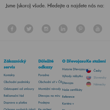
Jsme (skoro) všude. Hledejte a najdete nás na:
Zákaznický
Důležité
O Dřevojasu
Ke stažení
servis
odkazy
Historie Dřevojasu
Česky
Kontakty
Poradna
Výhody nábytku
Slovensky
Obchodní podmínky
Obchodní síť v ČR
Dřevojas
Německy
Odstoupení od smlouvy
Montážní návody
Naše certifikáty
Reklamační řád
Dřevojas na míru
Reference
Doprava a platba
Prodejna
Kariéra v
Ochrana osobních údajů
Ke stažení