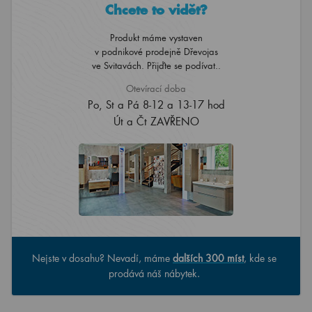
Chcete to vidět?
Produkt máme vystaven
v podnikové prodejně Dřevojas
ve Svitavách. Přijďte se podívat..
Otevírací doba
Po, St a Pá 8-12 a 13-17 hod
Út a Čt ZAVŘENO
Nejste v dosahu? Nevadí, máme
dalších 300 míst
, kde se
prodává náš nábytek.