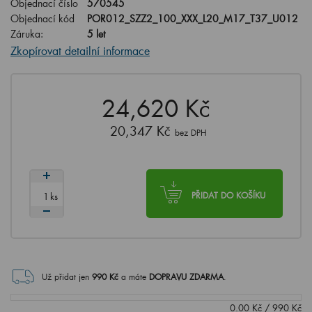
Objednací číslo
570545
Objednací kód
POR012_SZZ2_100_XXX_L20_M17_T37_U012
Záruka:
5 let
Zkopírovat detailní informace
24,620 Kč
20,347 Kč
bez DPH
ks
PŘIDAT DO KOŠÍKU
Už přidat jen
990
Kč
a máte
DOPRAVU ZDARMA
.
0.00
Kč
/
990
Kč