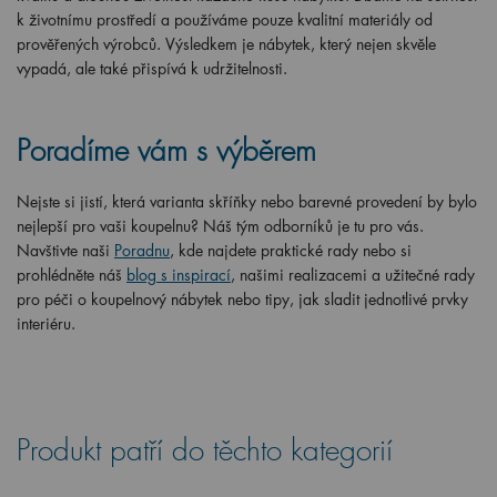
k životnímu prostředí a používáme pouze kvalitní materiály od
prověřených výrobců. Výsledkem je nábytek, který nejen skvěle
vypadá, ale také přispívá k udržitelnosti.
Poradíme vám s výběrem
Nejste si jistí, která varianta skříňky nebo barevné provedení by bylo
nejlepší pro vaši koupelnu? Náš tým odborníků je tu pro vás.
Navštivte naši
Poradnu
, kde najdete praktické rady nebo si
prohlédněte náš
blog s inspirací
, našimi realizacemi a užitečné rady
pro péči o koupelnový nábytek nebo tipy, jak sladit jednotlivé prvky
interiéru.
Produkt patří do těchto kategorií