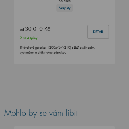
Kolekce
Majesty
30 010 Kč
od
DETAIL
2 až 4 týdny
Třídveřová galerka (1200x767x210) s LED osvětlením,
vypínačem a elëktrickou zásuvkou
Mohlo by se vám líbit