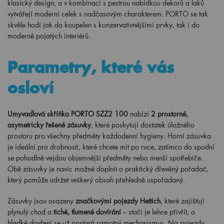
klasický design, a v kombinaci s pestrou nabídkou dekorů a laků
vytvářejí moderní celek s nadčasovým charakterem. PORTO se tak
skvěle hodí jak do koupelen s konzervativnějšími prvky, tak i do
moderně pojatých interiérů.
Parametry, které vás
osloví
Umyvadlová skříňka PORTO SZZ2 100
nabízí
2 prostorné,
asymetricky řešené zásuvky
, které poskytují dostatek úložného
prostoru pro všechny předměty každodenní hygieny. Horní zásuvka
je ideální pro drobnosti, které chcete mít po ruce, zatímco do spodní
se pohodlně vejdou objemnější předměty nebo menší spotřebiče.
Obě zásuvky je navíc možné doplnit o praktický dřevěný pořadač,
který pomůže udržet veškerý obsah přehledně uspořádaný.
Zásuvky jsou osazeny
značkovými pojezdy Hettich
, které zajišťují
plynulý chod a
tiché, tlumené dovírání
– stačí je lehce přivřít, o
hladké dovření se už postará samotný mechanismus. Na pojezdy