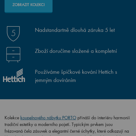
ZOBRAZIT KOLEKCI
Nadstandartně dlouhá záruka 5 let
Zboží doručíme složené a kompletní
Používáme špičkové kování Hettich s
jemným dovíráním
Kolekce
koupelnového nábytku PORTO
přináší do interiéru harmonii
tradiční estetiky a moderního pojetí. Typickým prvkem jsou
frézovaná čela zásuvek a elegantní černé úchytky, které odkazují na