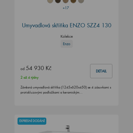
+17
Umyvadlová skříňka ENZO SZZ4 130
Kolekce
Enzo
54 930 Kč
od
DETAIL
2 až 4 týdny
Závěsná umyvadlová skříňka (1245x620x450) se 4 zásuvkami s
protiskluzovými podložkami a keramickým…
EXPRESNÍ DODÁNÍ