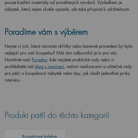
pouze kvalitní materiály od prověřených výrobců. Výsledkem je
nábytek, který nejen skvěle vypadá, ale také přispívá k udržitelnosti.
Poradíme vám s výběrem
Nejste si jistí, která varianta skříňky nebo barevné provedení by bylo
nejlepší pro vaši koupelnu? Náš tým odborníků je tu pro vás.
Navštivte naši
Poradnu
, kde najdete praktické rady nebo si
prohlédněte náš
blog s inspirací
, našimi realizacemi a užitečné rady
pro péči o koupelnový nábytek nebo tipy, jak sladit jednotlivé prvky
interiéru.
Produkt patří do těchto kategorií
Koupelnové kolekce