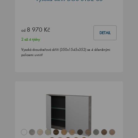
8 970 Kč
od
DETAIL
2 až 4 týdny
Vysoká dvoudveřová skříň (350x1545x352) se 4 skleněnými
policemi uvnitř