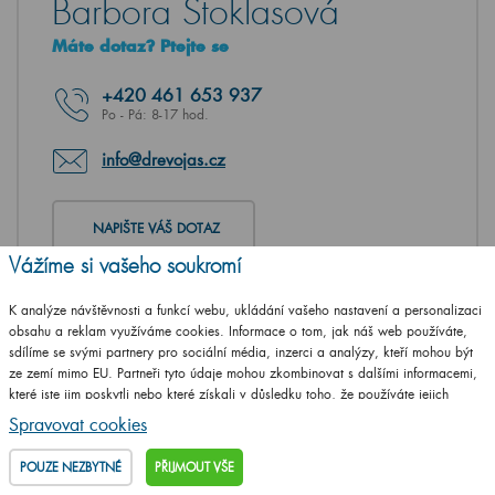
Barbora Stoklasová
Máte dotaz? Ptejte se
+420
461 653 937
Po - Pá: 8-17 hod.
info@drevojas.cz
NAPIŠTE VÁŠ DOTAZ
Vážíme si vašeho soukromí
K analýze návštěvnosti a funkcí webu, ukládání vašeho nastavení a personalizaci
obsahu a reklam využíváme cookies. Informace o tom, jak náš web používáte,
sdílíme se svými partnery pro sociální média, inzerci a analýzy, kteří mohou být
ze zemí mimo EU. Partneři tyto údaje mohou zkombinovat s dalšími informacemi,
které jste jim poskytli nebo které získali v důsledku toho, že používáte jejich
služby.
Podrobné informace
Spravovat cookies
POUZE NEZBYTNÉ
PŘIJMOUT VŠE