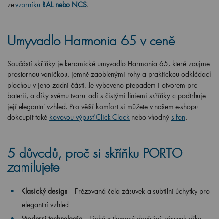
ze
vzorníku
RAL nebo NCS
.
Umyvadlo Harmonia 65 v ceně
Součástí skříňky je keramické umyvadlo Harmonia 65, které zaujme
prostornou vaničkou, jemně zaoblenými rohy a praktickou odkládací
plochou v jeho zadní části. Je vybaveno přepadem i otvorem pro
baterii, a díky svému tvaru ladí s čistými liniemi skříňky a podtrhuje
její elegantní vzhled. Pro větší komfort si můžete v našem e-shopu
dokoupit také
kovovou výpusť Click-Clack
nebo vhodný
sifon
.
5 důvodů, proč si skříňku PORTO
zamilujete
Klasický design
– Frézovaná čela zásuvek a subtilní úchytky pro
elegantní vzhled
Moderní technologie
– Tiché a tlumené dovírání zásuvek díky