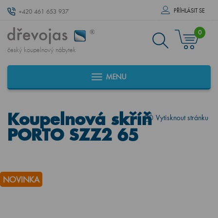
PŘÍHLÁSIT SE
+420 461 653 937
0
český koupelnový nábytek
MENU
Koupelnová skříň
Vytisknout stránku
PORTO SZZ2 65
NOVINKA