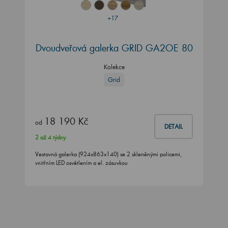
+17
Dvoudveřová galerka GRID GA2OE 80
Kolekce
Grid
18 190 Kč
od
DETAIL
2 až 4 týdny
Vestavná galerka (924x863x140) se 2 skleněnými policemi,
vnitřním LED osvětlením a el. zásuvkou