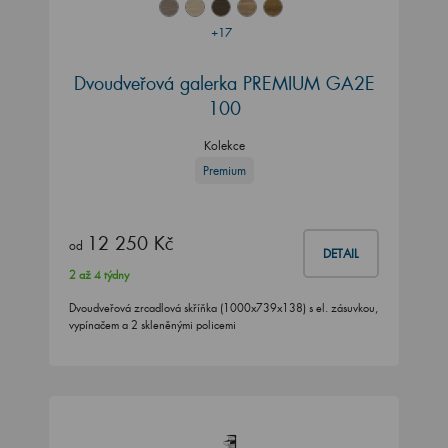
+17
Dvoudveřová galerka PREMIUM GA2E
100
Kolekce
Premium
12 250 Kč
od
DETAIL
2 až 4 týdny
Dvoudveřová zrcadlová skříňka (1000x739x138) s el. zásuvkou,
vypínačem a 2 skleněnými policemi