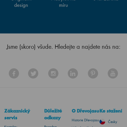
design
míru
Jsme (skoro) všude. Hledejte a najdete nás na:
Zákaznický
Důležité
O Dřevojasu
Ke stažení
servis
odkazy
Historie Dřevojasu
Česky
Kontakty
Poradna