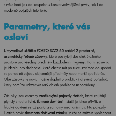
skvěle hodí jak do koupelen s konzervativnějšími prvky, tak i do
moderně pojatých interiérů.
Parametry, které vás
osloví
Umyvadlová skříňka PORTO SZZ2 65
nabízí
2 prostorné,
asymetricky řešené zásuvky
, které poskytují dostatek úložného
prostoru pro všechny předměty každodenní hygieny. Horní zásuvka
je ideální pro drobnosti, které chcete mít po ruce, zatímco do spodní
se pohodlně vejdou objemnější předměty nebo menší spotřebiče.
Obě zásuvky je navíc možné doplnit o praktický dřevěný pořadač,
který pomůže udržet veškerý obsah přehledně uspořádaný.
Zásuvky jsou osazeny
značkovými pojezdy Hettich
, které zajišťují
plynulý chod a
tiché, tlumené dovírání
– stačí je lehce přivřít, o
hladké dovření se už postará samotný mechanismus. Na pojezdy
Hettich navíc
dostanete doživotní záruku
, takže se můžete spolehnout