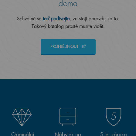
doma
Schválně se
teď podívejte
, že stojí opravdu za to.
Takový katalog prostě musíte vidět.
PROHLÉDNOUT
Originální
Nábytek na
5 let záruka