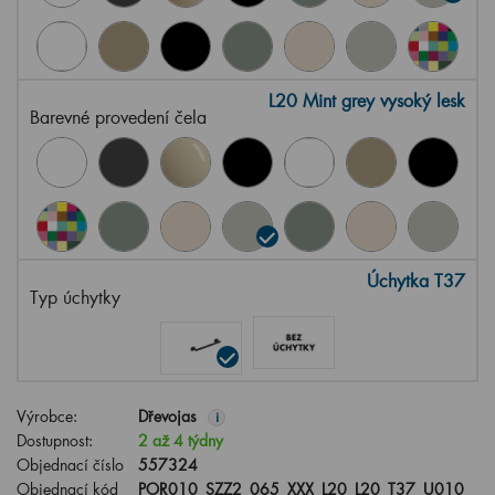
L20 Mint grey vysoký lesk
Barevné provedení čela
Úchytka T37
Typ úchytky
Výrobce:
Dřevojas
i
Dostupnost:
2 až 4 týdny
Objednací číslo
557324
Objednací kód
POR010_SZZ2_065_XXX_L20_L20_T37_U010