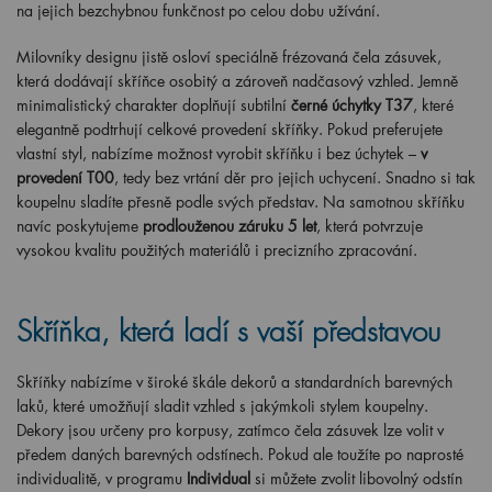
na jejich bezchybnou funkčnost po celou dobu užívání.
Milovníky designu jistě osloví speciálně frézovaná čela zásuvek,
která dodávají skříňce osobitý a zároveň nadčasový vzhled. Jemně
minimalistický charakter doplňují subtilní
černé úchytky T37
, které
elegantně podtrhují celkové provedení skříňky. Pokud preferujete
vlastní styl, nabízíme možnost vyrobit skříňku i bez úchytek –
v
provedení T00
, tedy bez vrtání děr pro jejich uchycení. Snadno si tak
koupelnu sladíte přesně podle svých představ. Na samotnou skříňku
navíc poskytujeme
prodlouženou záruku 5 let
, která potvrzuje
vysokou kvalitu použitých materiálů i precizního zpracování.
Skříňka, která ladí s vaší představou
Skříňky nabízíme v široké škále dekorů a standardních barevných
laků, které umožňují sladit vzhled s jakýmkoli stylem koupelny.
Dekory jsou určeny pro korpusy, zatímco čela zásuvek lze volit v
předem daných barevných odstínech. Pokud ale toužíte po naprosté
individualitě, v programu
Individual
si můžete zvolit libovolný odstín