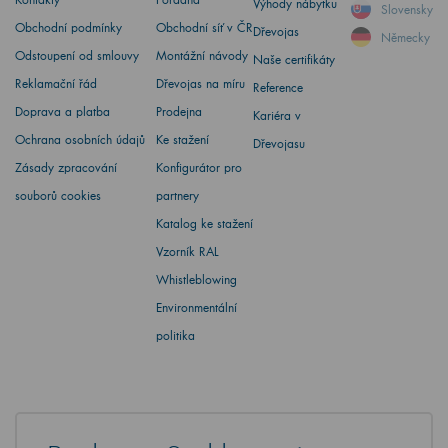
Výhody nábytku
Slovensky
Obchodní podmínky
Obchodní síť v ČR
Dřevojas
Německy
Odstoupení od smlouvy
Montážní návody
Naše certifikáty
Reklamační řád
Dřevojas na míru
Reference
Doprava a platba
Prodejna
Kariéra v
Ochrana osobních údajů
Ke stažení
Dřevojasu
Zásady zpracování
Konfigurátor pro
souborů cookies
partnery
Katalog ke stažení
Vzorník RAL
Whistleblowing
Environmentální
politika