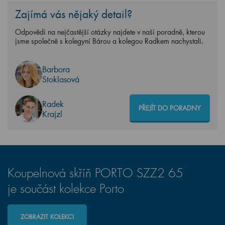
Zajímá vás nějaký detail?
Odpovědi na nejčastější otázky najdete v naší poradně, kterou
jsme společně s kolegyní Bárou a kolegou Radkem nachystali.
Barbora
Stoklasová
Radek
PŘEJÍT DO PORADNY
Krajzl
Koupelnová skříň PORTO SZZ2 65
je součást kolekce Porto
ZOBRAZIT KOLEKCI