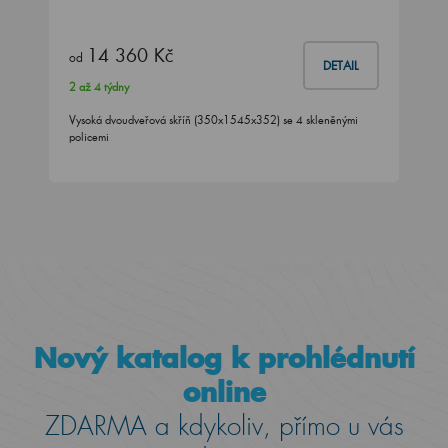
14 360 Kč
od
DETAIL
2 až 4 týdny
Vysoká dvoudveřová skříň (350x1545x352) se 4 skleněnými
policemi
Nový katalog k prohlédnutí
online
ZDARMA a kdykoliv, přímo u vás