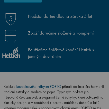
Nadstandartně dlouhá záruka 5 let
Zboží doručíme složené a kompletní
Používáme špičkové kování Hettich s
jemným dovíráním
Kolekce
koupelnového nábytku PORTO
přináší do interiéru harmonii
tradiční estetiky a moderního pojetí. Typickým prvkem jsou
frézovaná čela zásuvek a elegantní černé úchytky, které odkazují na
klasický design, a v kombinaci s pestrou nabídkou dekorů a laků
vytvářejí moderní celek s nadčasovým charakterem. PORTO se tak