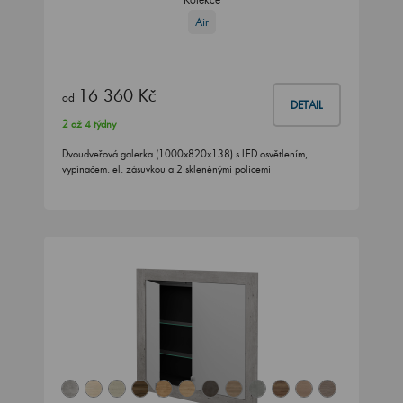
Air
16 360 Kč
od
DETAIL
2 až 4 týdny
Dvoudveřová galerka (1000x820x138) s LED osvětlením,
vypínačem. el. zásuvkou a 2 skleněnými policemi