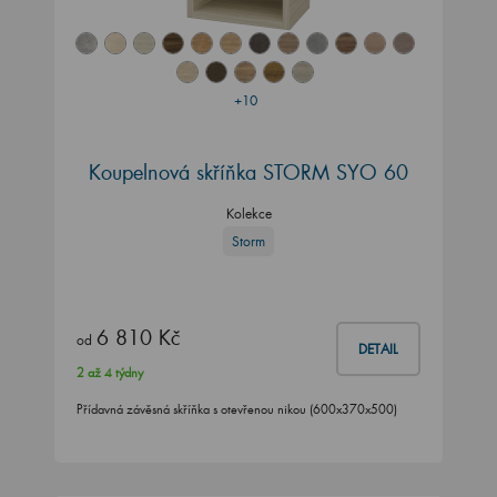
+10
Koupelnová skříňka STORM SYO 60
Kolekce
Storm
6 810 Kč
od
DETAIL
2 až 4 týdny
Přídavná závěsná skříňka s otevřenou nikou (600x370x500)