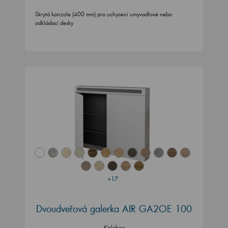
Skrytá konzole (400 mm) pro uchycení umyvadlové nebo
odkládací desky
+17
Dvoudveřová galerka AIR GA2OE 100
Kolekce