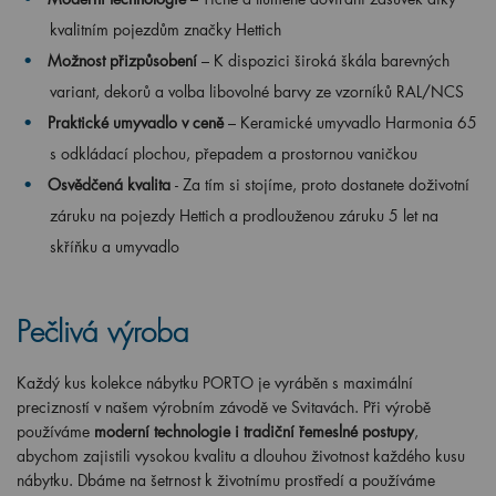
kvalitním pojezdům značky Hettich
Možnost přizpůsobení
– K dispozici široká škála barevných
variant, dekorů a volba libovolné barvy ze vzorníků RAL/NCS
Praktické umyvadlo v ceně
– Keramické umyvadlo Harmonia 65
s odkládací plochou, přepadem a prostornou vaničkou
Osvědčená kvalita
- Za tím si stojíme, proto dostanete doživotní
záruku na pojezdy Hettich a prodlouženou záruku 5 let na
skříňku a umyvadlo
Pečlivá výroba
Každý kus kolekce nábytku PORTO je vyráběn s maximální
precizností v našem výrobním závodě ve Svitavách. Při výrobě
používáme
moderní technologie i tradiční řemeslné postupy
,
abychom zajistili vysokou kvalitu a dlouhou životnost každého kusu
nábytku. Dbáme na šetrnost k životnímu prostředí a používáme