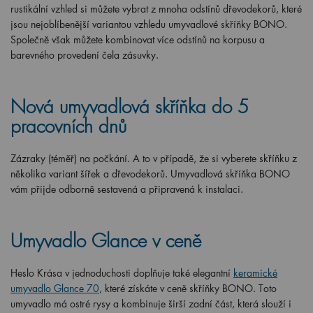
rustikální vzhled si můžete vybrat z mnoha odstínů dřevodekorů, které
jsou nejoblíbenější variantou vzhledu umyvadlové skříňky BONO.
Společně však můžete kombinovat více odstínů na korpusu a
barevného provedení čela zásuvky.
Nová umyvadlová skříňka do 5
pracovních dnů
Zázraky (téměř) na počkání. A to v případě, že si vyberete skříňku z
několika variant šířek a dřevodekorů. Umyvadlová skříňka BONO
vám přijde odborně sestavená a připravená k instalaci.
Umyvadlo Glance v ceně
Heslo Krása v jednoduchosti doplňuje také elegantní
keramické
umyvadlo Glance 70
, které získáte v ceně skříňky BONO. Toto
umyvadlo má ostré rysy a kombinuje širší zadní část, která slouží i