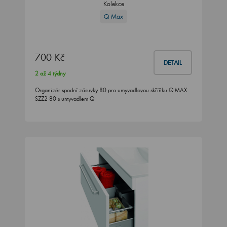
Kolekce
Q Max
700 Kč
DETAIL
2 až 4 týdny
Organizér spodní zásuvky 80 pro umyvadlovou skříňku Q MAX
SZZ2 80 s umyvadlem Q