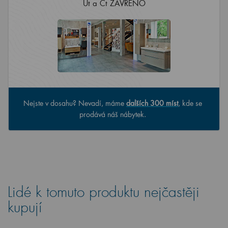
Út a Čt ZAVŘENO
Nejste v dosahu? Nevadí, máme
dalších 300 míst
, kde se
prodává náš nábytek.
Lidé k tomuto produktu nejčastěji
kupují