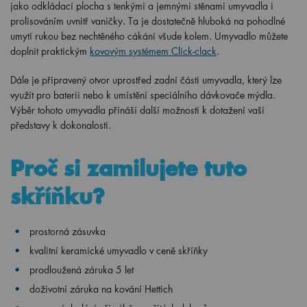
jako odkládací plocha s tenkými a jemnými stěnami umyvadla i
prolisováním uvnitř vaničky. Ta je dostatečně hluboká na pohodlné
umytí rukou bez nechtěného cákání všude kolem. Umyvadlo můžete
doplnit praktickým
kovovým systémem Click-clack
.
Dále je připravený otvor uprostřed zadní části umyvadla, který lze
využít pro baterii nebo k umístění speciálního dávkovače mýdla.
Výběr tohoto umyvadla přináší další možnosti k dotažení vaší
představy k dokonalosti.
Proč si zamilujete tuto
skříňku?
prostorná zásuvka
kvalitní keramické umyvadlo v ceně skříňky
prodloužená záruka 5 let
doživotní záruka na kování Hettich