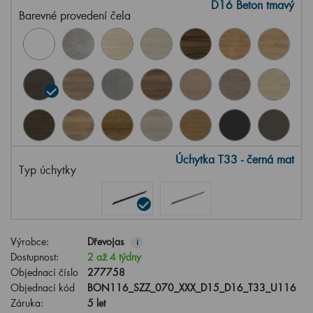
D16 Beton tmavý
Barevné provedení čela
Úchytka T33 - černá mat
Typ úchytky
Výrobce:
Dřevojas
i
Dostupnost:
2 až 4 týdny
Objednací číslo
277758
Objednací kód
BON116_SZZ_070_XXX_D15_D16_T33_U116
Záruka:
5 let