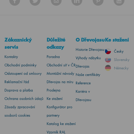
Zákaznický
Důležité
O Dřevojasu
Ke stažení
servis
odkazy
Historie Dřevojasu
Česky
Kontakty
Poradna
Výhody nábytku
Slovensky
Obchodní podmínky
Obchodní síť v ČR
Dřevojas
Německy
Odstoupení od smlouvy
Montážní návody
Naše certifikáty
Reklamační řád
Dřevojas na míru
Reference
Doprava a platba
Prodejna
Kariéra v
Ochrana osobních údajů
Ke stažení
Dřevojasu
Zásady zpracování
Konfigurátor pro
souborů cookies
partnery
Katalog ke stažení
Vzorník RAL