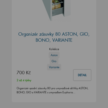
Organizér zásuvky 80 ASTON, GIO,
BONO, VARIANTE
Kolekce
Aston
Gio
Variante
700 Kč
DETAIL
2 až 4 týdny
Organizér spodní zásuvky 80 pro umyvadlové skříňky ASTON,
BONO, GIO a VARIANTE s umyvadlem Euphoria…