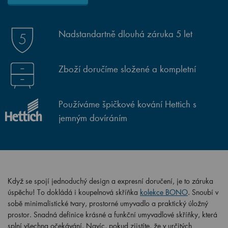
Nadstandartně dlouhá záruka 5 let
Zboží doručíme složené a kompletní
Používáme špičkové kování Hettich s
jemným dovíráním
Když se spojí jednoduchý design a expresní doručení, je to záruka
úspěchu! To dokládá i koupelnová skříňka
kolekce BONO
. Snoubí v
sobě minimalistické tvary, prostorné umyvadlo a praktický úložný
prostor. Snadná definice krásné a funkční umyvadlové skříňky, která
splní všechna očekávání. Navíc, pokud zjistíte, že v určitých