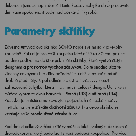
dekorech jsme schopni doručit tento kousek nábytku do 5 pracovních
dní, vaše spokojenost bude nad očekávání vysoká!
Parametry skříňky
Závěsná umyvadlová skříňka BONO najde své místo v jakékoliv
koupelně. Pokud je pro vaši koupelnu ideální šířka 70 cm, pak se
pojďme podívat na další aspekty této skříňky, která vyniká čistým
designem a
prostornou vysokou zásuvkou
. Do té snadno uložíte
všechny nezbytnosti, a díky pořadačům udržíte na svém místě i
drobné předměty. K pohodlnému otevírání zásuvky slouží
zafrézovaná úchytka, která nijak neruší celkový design. Úchytku si
můžete vybrat ve dvou barvách –
černá (T33)
a
stříbrná (T34)
.
Zásuvka je umístěna na kovových pojezdech německé značky
Hettich, na které
získáte doživotní záruku
. Na celou skříňku se
vztahuje naše
prodloužená záruka 5 let
.
Podtrhnout celkový vzhled skříňky můžete také zvoleným dekorem či
dřevodekorem, který bude ladit s vaší budoucí koupelnou. Pro více