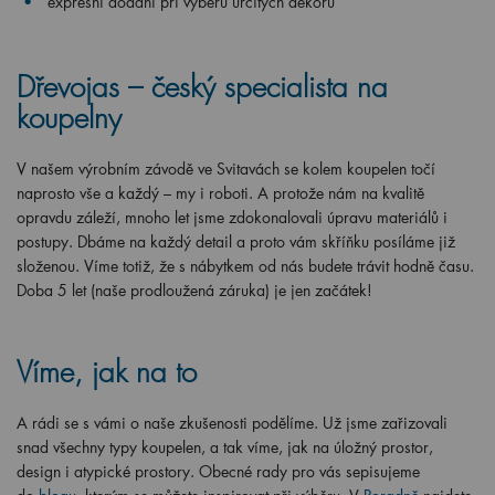
expresní dodání při výběru určitých dekorů
Dřevojas – český specialista na
koupelny
V našem výrobním závodě ve Svitavách se kolem koupelen točí
naprosto vše a každý – my i roboti. A protože nám na kvalitě
opravdu záleží, mnoho let jsme zdokonalovali úpravu materiálů i
postupy. Dbáme na každý detail a proto vám skříňku posíláme již
složenou. Víme totiž, že s nábytkem od nás budete trávit hodně času.
Doba 5 let (naše prodloužená záruka) je jen začátek!
Víme, jak na to
A rádi se s vámi o naše zkušenosti podělíme. Už jsme zařizovali
snad všechny typy koupelen, a tak víme, jak na úložný prostor,
design i atypické prostory. Obecné rady pro vás sepisujeme