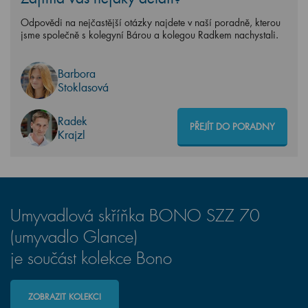
Odpovědi na nejčastější otázky najdete v naší poradně, kterou
jsme společně s kolegyní Bárou a kolegou Radkem nachystali.
Barbora
Stoklasová
Radek
PŘEJÍT DO PORADNY
Krajzl
Umyvadlová skříňka BONO SZZ 70
(umyvadlo Glance)
je součást kolekce Bono
ZOBRAZIT KOLEKCI