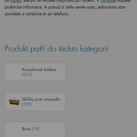
do
blogu
, kterým se můžete inspirovat při výběru. V
Poradně
najdete
praktické informace. A pokud si stále nevíte rady, jednoduše nám
zavolejte a vyřešíme to po telefonu.
Produkt patří do těchto kategorií
Koupelnové kolekce
(823)
Skříňky pod umyvadlo
(395)
Bono
(78)