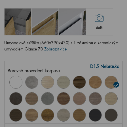
další
Umyvadlová skříňka (660x390x430) s 1 zásuvkou a keramickým
umyvadlem Glance 70
Zobrazit více
D15 Nebraska
Barevné provedení korpusu