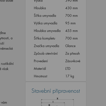
nost bude
Výška
390 mm
Hloubka
430 mm
Šířka umyvadla
700 mm
Výška umyvadla
95 mm
Hloubka umyvadla
455 mm
jďme
tnosti, a
Šířka kompletu
700 mm
uší
Značka umyvadla
Glance
h německé
Způsob otevírání
Za přesah
Provedení
Zásuvkové
rustikální
Materiál
LTD
ě však
Hmotnost
17 kg
Stavební připravenost
O vám