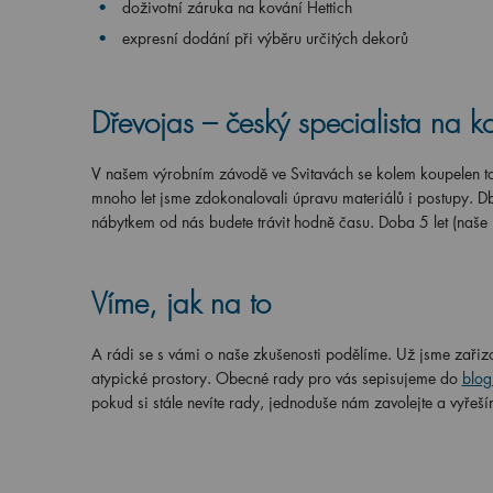
doživotní záruka na kování Hettich
expresní dodání při výběru určitých dekorů
Dřevojas – český specialista na k
V našem výrobním závodě ve Svitavách se kolem koupelen toč
mnoho let jsme zdokonalovali úpravu materiálů i postupy. Db
nábytkem od nás budete trávit hodně času. Doba 5 let (naše
Víme, jak na to
A rádi se s vámi o naše zkušenosti podělíme. Už jsme zařizo
atypické prostory. Obecné rady pro vás sepisujeme do
blog
pokud si stále nevíte rady, jednoduše nám zavolejte a vyřeší