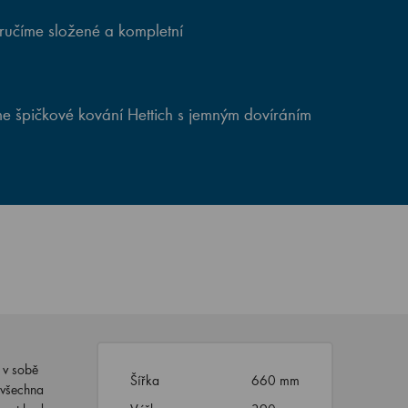
ručíme složené a kompletní
e špičkové kování Hettich s jemným dovíráním
 v sobě
Šířka
660 mm
 všechna