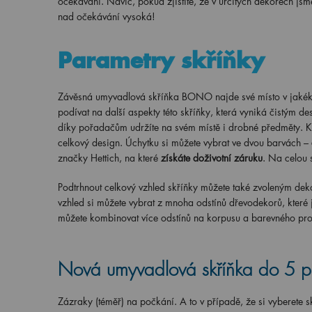
očekávání. Navíc, pokud zjistíte, že v určitých dekorech js
nad očekávání vysoká!
Parametry skříňky
Závěsná umyvadlová skříňka BONO najde své místo v jakékol
podívat na další aspekty této skříňky, která vyniká čistým d
díky pořadačům udržíte na svém místě i drobné předměty. K 
celkový design. Úchytku si můžete vybrat ve dvou barvách –
značky Hettich, na které
získáte doživotní záruku
. Na celou 
Podtrhnout celkový vzhled skříňky můžete také zvoleným deko
vzhled si můžete vybrat z mnoha odstínů dřevodekorů, které
můžete kombinovat více odstínů na korpusu a barevného pr
Nová umyvadlová skříňka do 5 p
Zázraky (téměř) na počkání. A to v případě, že si vyberete