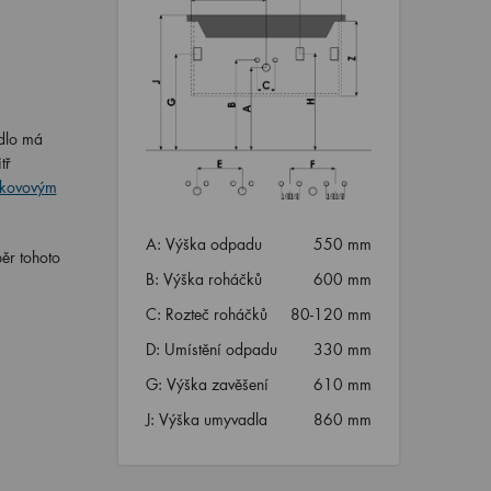
adlo má
tř
kovovým
A: Výška odpadu
550 mm
ěr tohoto
B: Výška roháčků
600 mm
C: Rozteč roháčků
80-120 mm
D: Umístění odpadu
330 mm
G: Výška zavěšení
610 mm
J: Výška umyvadla
860 mm