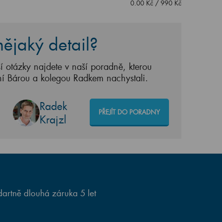
0.00
Kč
/
990
Kč
ějaký detail?
í otázky najdete v naší poradně, kterou
ní Bárou a kolegou Radkem nachystali.
Radek
PŘEJÍT DO PORADNY
Krajzl
artně dlouhá záruka 5 let