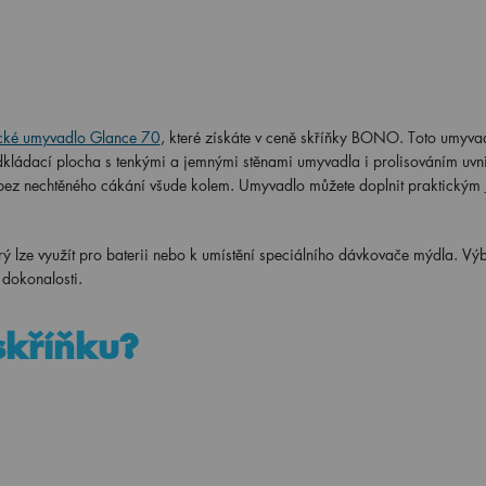
cké umyvadlo Glance 70
, které získáte v ceně skříňky BONO. Toto umyv
 odkládací plocha s tenkými a jemnými stěnami umyvadla i prolisováním uvni
 bez nechtěného cákání všude kolem. Umyvadlo můžete doplnit praktickým
rý lze využít pro baterii nebo k umístění speciálního dávkovače mýdla. Výb
 dokonalosti.
 skříňku?