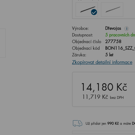
Výrobce:
Dřevojas
i
Dostupnost:
5 pracovních d
Objednací číslo
277758
Objednací kód
BON116_SZZ_
Záruka:
5 let
Zkopírovat detailní informace
14,180 Kč
11,719 Kč
bez DPH
Už přidat jen
990
Kč
a máte
D