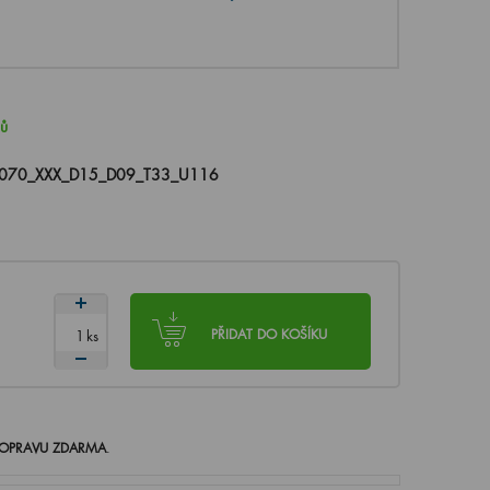
nů
070_XXX_D15_D09_T33_U116
ks
PŘIDAT DO KOŠÍKU
OPRAVU ZDARMA
.