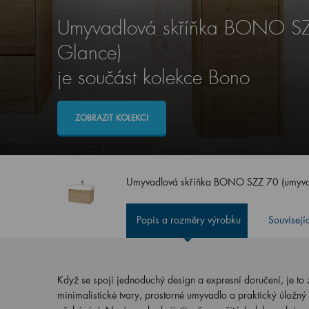
Umyvadlová skříňka BONO SZ
Glance)
je součást kolekce Bono
ZOBRAZIT KOLEKCI
Umyvadlová skříňka BONO SZZ 70 (umyva
Popis a rozměry výrobku
Souvisejí
Když se spojí jednoduchý design a expresní doručení, je to
minimalistické tvary, prostorné umyvadlo a praktický úložný