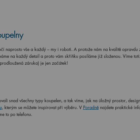
oupelny
í naprosto vše a každý – my i roboti. A protože nám na kvalitě opravdu z
áme na každý detail a proto vám skříňku posíláme již složenou. Víme totiž
 prodloužená záruka) je jen začátek!
vali snad všechny typy koupelen, a tak víme, jak na úložný prostor, design
u
, kterým se můžete inspirovat při výběru. V
Poradně
najdete praktické in
me to po telefonu.