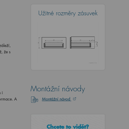
Užitné rozměry zásuvek
áleží,
, že s
Montážní návody
 i
formace. A
Montážní návod
Chcete to vidět?