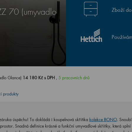
Zboží do
Z 70 (umyvadlo
Používám
dlo Glance)
14 180 Kč s DPH
,
5 pracovních dnů
cí produkty
 záruka úspěchu! To dokládá i koupelnová skříňka
kolekce BONO
. Snoubí
 prostor. Snadná definice krásné a funkční umyvadlové skříňky, která splní