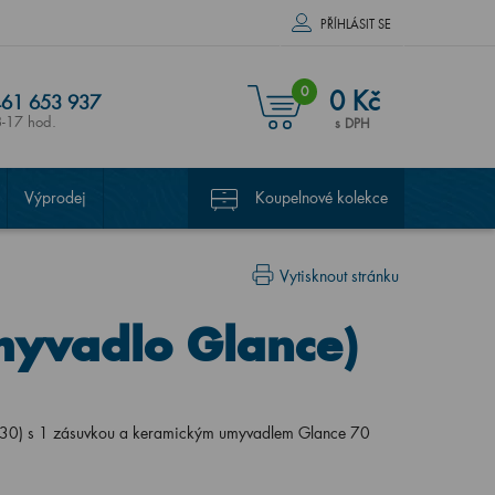
PŘÍHLÁSIT SE
0
0 Kč
61 653 937
8-17 hod.
s DPH
Výprodej
Koupelnové kolekce
Vytisknout stránku
yvadlo Glance)
30) s 1 zásuvkou a keramickým umyvadlem Glance 70