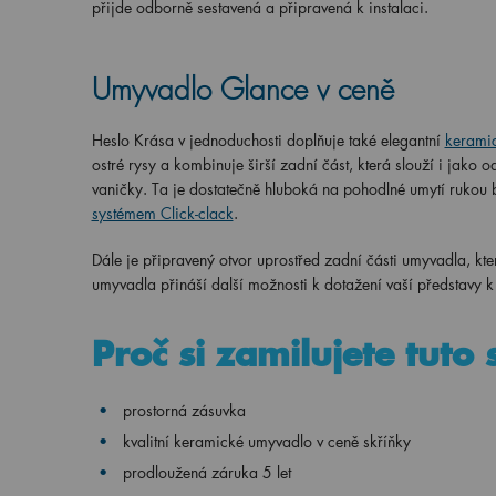
přijde odborně sestavená a připravená k instalaci.
Umyvadlo Glance v ceně
Heslo Krása v jednoduchosti doplňuje také elegantní
kerami
ostré rysy a kombinuje širší zadní část, která slouží i jako
vaničky. Ta je dostatečně hluboká na pohodlné umytí rukou
systémem Click-clack
.
Dále je připravený otvor uprostřed zadní části umyvadla, kte
umyvadla přináší další možnosti k dotažení vaší představy k
Proč si zamilujete tuto
prostorná zásuvka
kvalitní keramické umyvadlo v ceně skříňky
prodloužená záruka 5 let