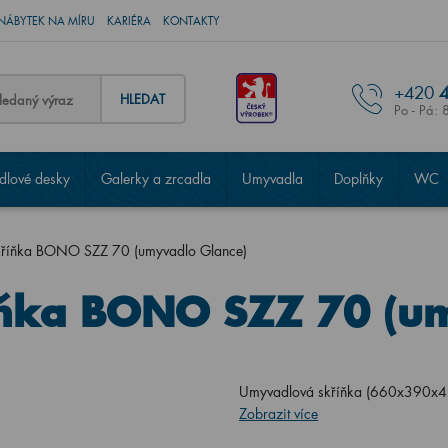
NÁBYTEK NA MÍRU
KARIÉRA
KONTAKTY
+420
4
HLEDAT
Po - Pá: 
lové desky
Galerky a zrcadla
Umyvadla
Doplňky
WC
kříňka BONO SZZ 70 (umyvadlo Glance)
ňka BONO SZZ 70 (um
Umyvadlová skříňka (660x390x4
Zobrazit více