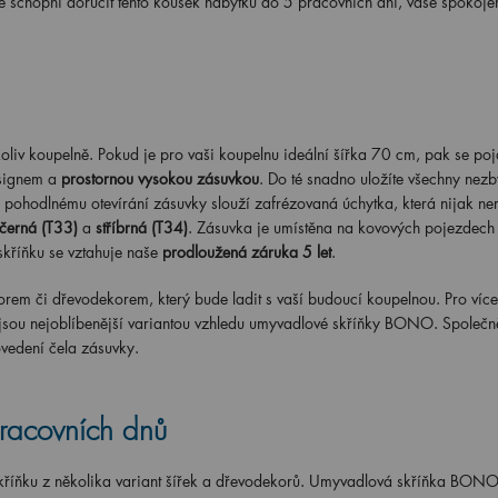
me schopni doručit tento kousek nábytku do 5 pracovních dní, vaše spokoje
iv koupelně. Pokud je pro vaši koupelnu ideální šířka 70 cm, pak se po
esignem a
prostornou vysokou zásuvkou
. Do té snadno uložíte všechny nezby
pohodlnému otevírání zásuvky slouží zafrézovaná úchytka, která nijak ner
černá (T33)
a
stříbrná (T34)
. Zásuvka je umístěna na kovových pojezdec
skříňku se vztahuje naše
prodloužená záruka 5 let
.
rem či dřevodekorem, který bude ladit s vaší budoucí koupelnou. Pro více 
 jsou nejoblíbenější variantou vzhledu umyvadlové skříňky BONO. Společn
ovedení čela zásuvky.
racovních dnů
 skříňku z několika variant šířek a dřevodekorů. Umyvadlová skříňka BON