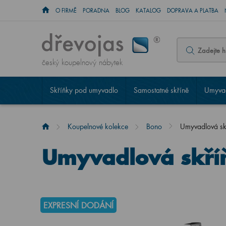
O FIRMĚ
PORADNA
BLOG
KATALOG
DOPRAVA A PLATBA
český koupelnový nábytek
Skříňky pod umyvadlo
Samostatné skříně
Umyvad
Koupelnové kolekce
Bono
Umyvadlová s
Umyvadlová skří
EXPRESNÍ DODÁNÍ