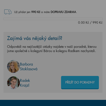
Už přidat jen
990
Kč
a máte
DOPRAVU ZDARMA
.
0.00
Kč
/
990
Kč
Zajímá vás nějaký detail?
Odpovědi na nejčastější otázky najdete v naší poradně, kterou
jsme společně s kolegyní Bárou a kolegou Radkem nachystali.
Barbora
Stoklasová
Radek
PŘEJÍT DO PORADNY
Krajzl