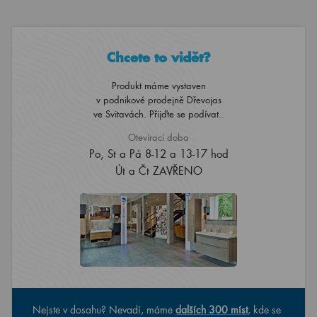
Chcete to vidět?
Produkt máme vystaven
v podnikové prodejně Dřevojas
ve Svitavách. Přijďte se podívat..
Otevírací doba
Po, St a Pá 8-12 a 13-17 hod
Út a Čt ZAVŘENO
Nejste v dosahu? Nevadí, máme
dalších 300 míst
, kde se