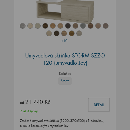
+10
Umyvadlová skříňka STORM SZZO
120 (umyvadlo Joy)
Kolekce
Storm
21 740 Kč
od
DETAIL
2 až 4 týdny
Závěsná umyvadlová skříňka (1200x370x500) s 1 zásuvkou,
nikou a keramickým umyvadlem Joy