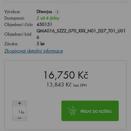
Výrobce:
Dřevojas
i
Dostupnost:
2 až 4 týdny
Objednací číslo
450151
QMA016_SZZ2_070_XXX_N01_D27_T01_U01
Objednací kód
6
Záruka:
5 let
Zkopírovat detailní informace
16,750 Kč
13,843 Kč
bez DPH
ks
PŘIDAT DO KOŠÍKU