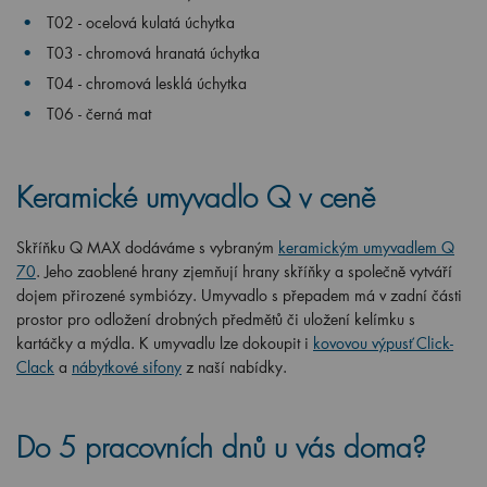
T02 - ocelová kulatá úchytka
T03 - chromová hranatá úchytka
T04 - chromová lesklá úchytka
T06 - černá mat
Keramické umyvadlo Q v ceně
Skříňku Q MAX dodáváme s vybraným
keramickým umyvadlem Q
70
. Jeho zaoblené hrany zjemňují hrany skříňky a společně vytváří
dojem přirozené symbiózy. Umyvadlo s přepadem má v zadní části
prostor pro odložení drobných předmětů či uložení kelímku s
kartáčky a mýdla. K umyvadlu lze dokoupit i
kovovou výpusť Click-
Clack
a
nábytkové sifony
z naší nabídky.
Do 5 pracovních dnů u vás doma?