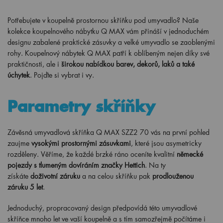
Potřebujete v koupelně prostornou skříňku pod umyvadlo? Naše
kolekce koupelnového nábytku Q MAX vám přináší v jednoduchém
designu zabalené praktické zásuvky a velké umyvadlo se zaoblenými
rohy. Koupelnový nábytek Q MAX patří k oblíbeným nejen díky své
praktičnosti, ale i
širokou nabídkou barev, dekorů, laků a také
úchytek
. Pojďte si vybrat i vy.
Parametry skříňky
Závěsná umyvadlová skříňka Q MAX SZZ2 70 vás na první pohled
zaujme
vysokými prostornými zásuvkami
, které jsou asymetricky
rozděleny. Věříme, že každé brzké ráno oceníte kvalitní
německé
pojezdy s tlumeným dovíráním značky Hettich
. Na ty
získáte
doživotní záruku
a na celou skříňku pak
prodlouženou
záruku 5 let
.
Jednoduchý, propracovaný design předpovídá této umyvadlové
skříňce mnoho let ve vaší koupelně a s tím samozřejmě počítáme i