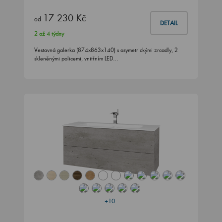
17 230 Kč
od
DETAIL
2 až 4 týdny
Vestavná galerka (874x863x140) s asymetrickými zrcadly, 2
skleněnými policemi, vnitřním LED…
+10