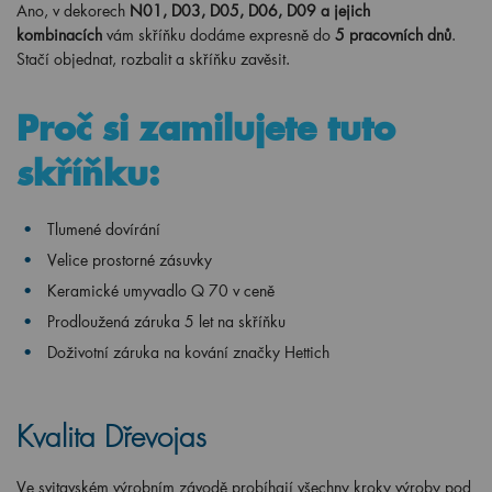
Ano, v dekorech
N01, D03, D05, D06, D09 a jejich
kombinacích
vám skříňku dodáme expresně do
5 pracovních dnů
.
Stačí objednat, rozbalit a skříňku zavěsit.
Proč si zamilujete tuto
skříňku:
Tlumené dovírání
Velice prostorné zásuvky
Keramické umyvadlo Q 70 v ceně
Prodloužená záruka 5 let na skříňku
Doživotní záruka na kování značky Hettich
Kvalita Dřevojas
Ve svitavském výrobním závodě probíhají všechny kroky výroby pod