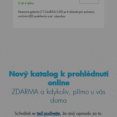
2 až 4 týdny
Vestavná galerka (1124x863x140) se 6 skleněnými policemi,
vnitřním LED osvětlením a el. zásuvkou
Nový katalog k prohlédnutí
online
ZDARMA a kdykoliv, přímo u vás
doma
Schválně se
teď podívejte
, že stojí opravdu za to.