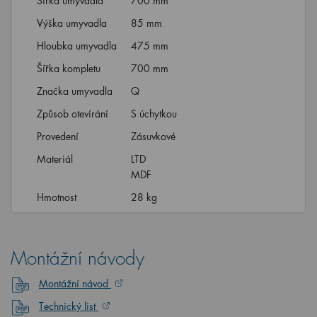
Šířka umyvadla
700 mm
Výška umyvadla
85 mm
Hloubka umyvadla
475 mm
Šířka kompletu
700 mm
Značka umyvadla
Q
Způsob otevírání
S úchytkou
Provedení
Zásuvkové
Materiál
LTD
MDF
Hmotnost
28 kg
Montážní návody
Montážní návod
Technický list