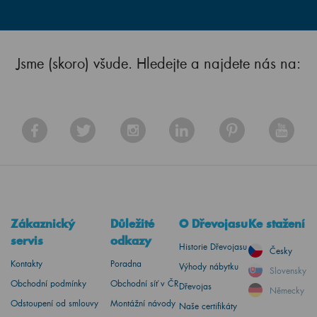
Jsme (skoro) všude. Hledejte a najdete nás na:
Zákaznický
Důležité
O Dřevojasu
Ke stažení
servis
odkazy
Historie Dřevojasu
Česky
Kontakty
Poradna
Výhody nábytku
Slovensky
Obchodní podmínky
Obchodní síť v ČR
Dřevojas
Německy
Odstoupení od smlouvy
Montážní návody
Naše certifikáty