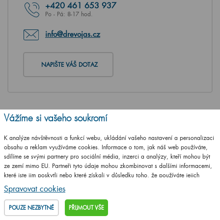
+420
461 653 937
Po - Pá: 8-17 hod.
info@drevojas.cz
NAPIŠTE VÁŠ DOTAZ
Vážíme si vašeho soukromí
K analýze návštěvnosti a funkcí webu, ukládání vašeho nastavení a personalizaci
obsahu a reklam využíváme cookies. Informace o tom, jak náš web používáte,
sdílíme se svými partnery pro sociální média, inzerci a analýzy, kteří mohou být
ze zemí mimo EU. Partneři tyto údaje mohou zkombinovat s dalšími informacemi,
které jste jim poskytli nebo které získali v důsledku toho, že používáte jejich
služby.
Podrobné informace
Spravovat cookies
POUZE NEZBYTNÉ
PŘIJMOUT VŠE