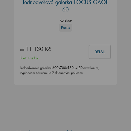
Jednodveřová galerka FOCUS GAOE
60
Kolekce
Focus
11 130 Kč
od
DETAIL
2 až 4 týdny
Jednodveřová galerka (600x700x150) s LED osvětlením,
vypínačem zásuvkou a 2 skleněnými policemi