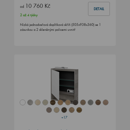
10 760 Kč
od
DETAIL
2 až 4 týdny
Nízká jednodveřová doplňková skříň (505x938x360) se 1
zásuvkou a 2 skleněnými policemi uvnitř
+17