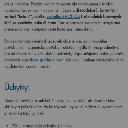
při její výrobě. Použití kvalitního materiálu doplňujeme i širokou
nabídkou barevností – vybrat si můžete z
dřevodekorů, barevných
variant “betonů”, celého
vzorníku RAL/NCS
i základních barevných
tónů ve vysokém lesku či matu
. Ten se správně zvolenými úchytkami
přinese do vaší koupelny ještě luxusnější atmosféru.
Do asymetricky dělených zásuvek uložíte vše, co v koupelně
potřebujete - hygienické potřeby, ručníky, mýdla či jiné předměty a
pokud chcete mít v zásuvkách pořádek, doporučujeme dokoupit naše
praktické
pořadače spodní
a
horní zásuvky
. I během hektického rána
najdete vše na svém místě.
Úchytky:
Tlumené dovírání a subtilní úchytky jsou velkými přednostmi této
skříňky a jelikož víme, že každý má jiný vkus, můžete si vybrat hned
z několika typů úchytek:
T01 - matná oblá úchytka z hliníku