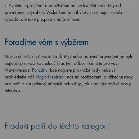
k životnímu prostředí a používáme pouze kvalitní materiály od
prověřených výrobců. Výsledkem je nábytek, který nejen skvěle
vypadá, ale také přispívá k udržitelnosti.
Poradíme vám s výběrem
Nejste si jistí, která varianta skříňky nebo barevné provedení by bylo
nejlepší pro vaši koupelnu? Náš tým odborníků je tu pro vás.
Navštivte naši
Poradnu
, kde najdete praktické rady nebo si
prohlédněte náš
blog s inspirací
, našimi realizacemi a užitečné rady
pro péči o koupelnový nábytek nebo tipy, jak sladit jednotlivé prvky
interiéru.
Produkt patří do těchto kategorií