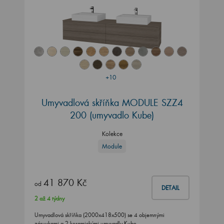
+10
Umyvadlová skříňka MODULE SZZ4
200
(umyvadlo Kube)
Kolekce
Module
41 870 Kč
od
DETAIL
2 až 4 týdny
Umyvadlová skříňka (2000x418x500) se 4 objemnými
zásuvkami a 2 keramickými umyvadly Kube