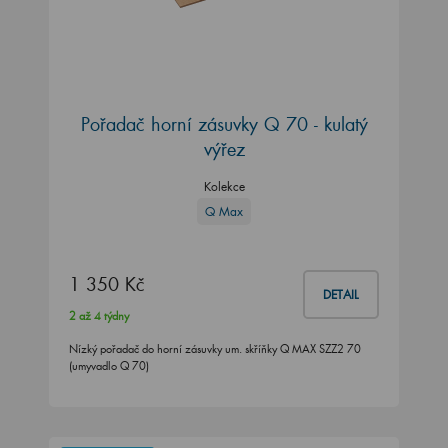
Pořadač horní zásuvky Q 70 - kulatý
výřez
Kolekce
Q Max
1 350 Kč
DETAIL
2 až 4 týdny
Nízký pořadač do horní zásuvky um. skříňky Q MAX SZZ2 70
(umyvadlo Q 70)