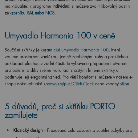
individualitě, v programu
Individual
si můžete zvolit libovolný odstín
ze
vzorníku
RAL nebo NCS
.
Umyvadlo Harmonia 100 v ceně
Součástí skříňky je
keramické umyvadlo Harmonia 100
, které
zaujme prostornou vaničkou, jemně zaoblenými rohy a praktickou
odkládací plochou v zadní části. Je vybaveno přepadem i otvorem
pro baterii, a díky svému tvaru ladí s čistými liniemi skříňky a
podtrhuje její elegantní vzhled. Pro větší komfort si můžete v našem e-
shopu dokoupit také
kovovou výpusť Click-Clack
nebo vhodný
sifon
.
5 důvodů, proč si skříňku PORTO
zamilujete
Klasický design
– Frézovaná čela zásuvek a subtilní úchytky pro