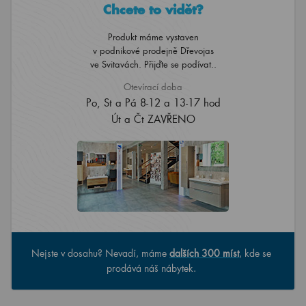
Chcete to vidět?
Produkt máme vystaven
v podnikové prodejně Dřevojas
ve Svitavách. Přijďte se podívat..
Otevírací doba
Po, St a Pá 8-12 a 13-17 hod
Út a Čt ZAVŘENO
Nejste v dosahu? Nevadí, máme
dalších 300 míst
, kde se
prodává náš nábytek.