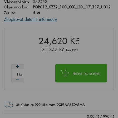
Objednací číslo
570545
Objednací kód
POR012_SZZ2_100_XXX_L20_L17_T37_U012
Záruka:
5 let
Zkopírovat detailní informace
24,620 Kč
20,347 Kč
bez DPH
ks
PŘIDAT DO KOŠÍKU
Už přidat jen
990
Kč
a máte
DOPRAVU ZDARMA
.
0.00
Kč
/
990
Kč