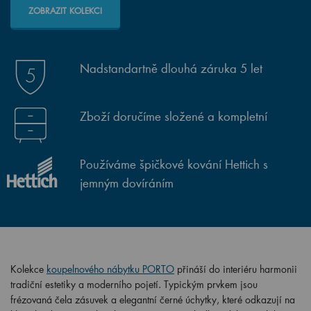
ZOBRAZIT KOLEKCI
Nadstandartně dlouhá záruka 5 let
Zboží doručíme složené a kompletní
Používáme špičkové kování Hettich s
jemným dovíráním
Kolekce
koupelnového nábytku PORTO
přináší do interiéru harmonii
tradiční estetiky a moderního pojetí. Typickým prvkem jsou
frézovaná čela zásuvek a elegantní černé úchytky, které odkazují na