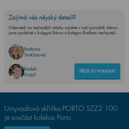
Zajímá vás nějaký detail?
Odpovědi na nejčastější otázky najdete v naší poradně, kterou
jsme společně s kolegyní Bárou a kolegou Radkem nachystali.
Barbora
Stoklasová
Radek
PŘEJÍT DO PORADNY
Krajzl
Umyvadlová skříňka PORTO SZZ2 100
je součást kolekce Porto