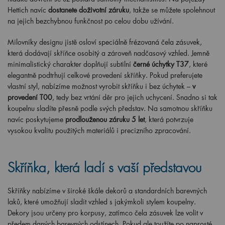
Hettich navíc
dostanete doživotní záruku
, takže se můžete spolehnout
na jejich bezchybnou funkčnost po celou dobu užívání.
Milovníky designu jistě osloví speciálně frézovaná čela zásuvek,
která dodávají skříňce osobitý a zároveň nadčasový vzhled. Jemně
minimalistický charakter doplňují subtilní
černé úchytky T37
, které
elegantně podtrhují celkové provedení skříňky. Pokud preferujete
vlastní styl, nabízíme možnost vyrobit skříňku i bez úchytek –
v
provedení T00
, tedy bez vrtání děr pro jejich uchycení. Snadno si tak
koupelnu sladíte přesně podle svých představ. Na samotnou skříňku
navíc poskytujeme
prodlouženou záruku 5 let
, která potvrzuje
vysokou kvalitu použitých materiálů i precizního zpracování.
Skříňka, která ladí s vaší představou
Skříňky nabízíme v široké škále dekorů a standardních barevných
laků, které umožňují sladit vzhled s jakýmkoli stylem koupelny.
Dekory jsou určeny pro korpusy, zatímco čela zásuvek lze volit v
předem daných barevných odstínech. Pokud ale toužíte po naprosté