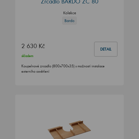
Zrcadlo BARDO ZC 80
Kolekce
Bardo
2 630 Kč
DETAIL
skladem
Koupelnové zrcadlo (800x700x35) s možností instalace
externího osvětlení