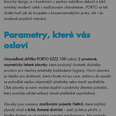
klasický design, a v kombinaci s pestrou nabídkou dekorů a laků
vytvářejí moderní celek s nadčasovým charakterem. PORTO se tak
skvěle hodí jak do koupelen s konzervativnějšími prvky, tak i do
moderně pojatých interiérů.
Parametry, které vás
osloví
Umyvadlová skříňka PORTO SZZ2 100
nabízí
2 prostorné,
asymetricky řešené zásuvky
, které poskytují dostatek úložného
prostoru pro všechny předměty každodenní hygieny. Horní zásuvka
je ideální pro drobnosti, které chcete mít po ruce, zatímco do spodní
se pohodlně vejdou objemnější předměty nebo menší spotřebiče.
Obě zásuvky je navíc možné doplnit o praktický dřevěný pořadač,
který pomůže udržet veškerý obsah přehledně uspořádaný.
Zásuvky jsou osazeny
značkovými pojezdy Hettich
, které zajišťují
plynulý chod a
tiché, tlumené dovírání
– stačí je lehce přivřít, o
hladké dovření se už postará samotný mechanismus. Na pojezdy