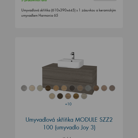
5 pracovních dnů
Umyvadlová skříňka (610x390x445) s 1 zásuvkou a keramickým
umyvadlem Harmonia 65
+10
Umyvadlová skříňka MODULE SZZ2
100
(umyvadlo Joy 3)