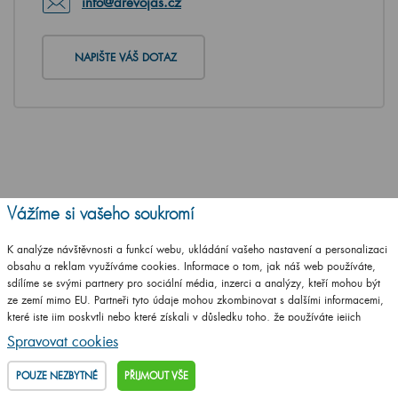
info@drevojas.cz
NAPIŠTE VÁŠ DOTAZ
Vážíme si vašeho soukromí
K analýze návštěvnosti a funkcí webu, ukládání vašeho nastavení a personalizaci
obsahu a reklam využíváme cookies. Informace o tom, jak náš web používáte,
sdílíme se svými partnery pro sociální média, inzerci a analýzy, kteří mohou být
ze zemí mimo EU. Partneři tyto údaje mohou zkombinovat s dalšími informacemi,
které jste jim poskytli nebo které získali v důsledku toho, že používáte jejich
služby.
Podrobné informace
Spravovat cookies
POUZE NEZBYTNÉ
PŘIJMOUT VŠE