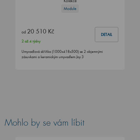
Kolekce
Module
20 510 Kč
od
DETAIL
2 až 4 týdny
Umyvadlová skříňka (1000x418x500) se 2 objemnými
zásuvkami a keramickým umyvadlem Joy 3
Mohlo by se vám líbit