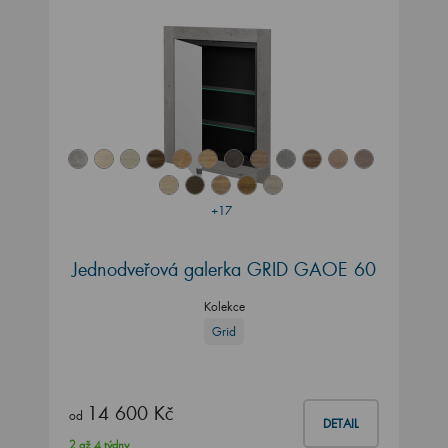
+17
Jednodveřová galerka GRID GAOE 60
Kolekce
Grid
14 600 Kč
od
DETAIL
2 až 4 týdny