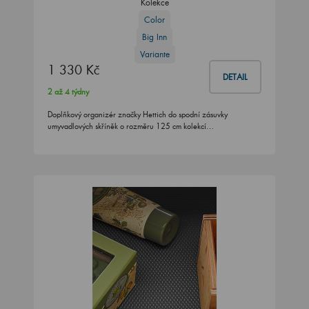
Kolekce
Color
Big Inn
Variante
1 330 Kč
DETAIL
2 až 4 týdny
Doplňkový organizér značky Hettich do spodní zásuvky
umyvadlových skříněk o rozměru 125 cm kolekcí…