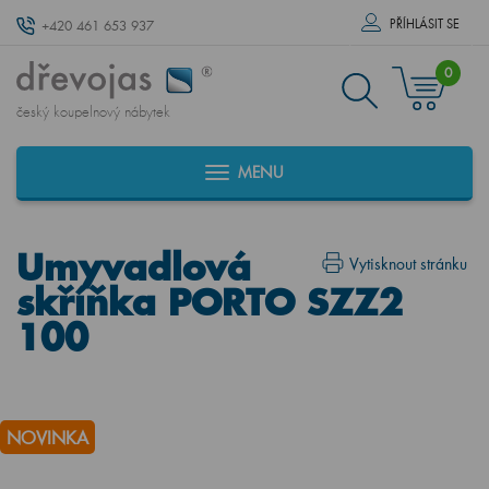
PŘÍHLÁSIT SE
+420 461 653 937
0
český koupelnový nábytek
MENU
Umyvadlová
Vytisknout stránku
skříňka PORTO SZZ2
100
NOVINKA