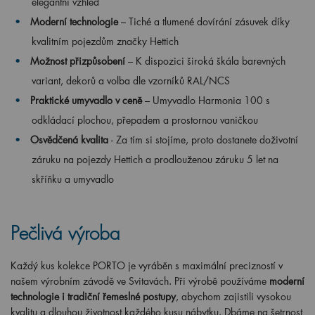
elegantní vzhled
Moderní technologie
– Tiché a tlumené dovírání zásuvek díky
kvalitním pojezdům značky Hettich
Možnost přizpůsobení
– K dispozici široká škála barevných
variant, dekorů a volba dle vzorníků RAL/NCS
Praktické umyvadlo v ceně
– Umyvadlo Harmonia 100 s
odkládací plochou, přepadem a prostornou vaničkou
Osvědčená kvalita
- Za tím si stojíme, proto dostanete doživotní
záruku na pojezdy Hettich a prodlouženou záruku 5 let na
skříňku a umyvadlo
Pečlivá výroba
Každý kus kolekce PORTO je vyráběn s maximální precizností v
našem výrobním závodě ve Svitavách. Při výrobě používáme
moderní
technologie i tradiční řemeslné postupy
, abychom zajistili vysokou
kvalitu a dlouhou životnost každého kusu nábytku. Dbáme na šetrnost