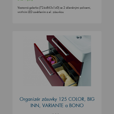
Vestavná galerka (724x863x140) se 2 skleněnými policemi,
vnitřním LED osvětlením a el. zásuvkou
Organizér zásuvky 125 COLOR, BIG
INN, VARIANTE a BONO