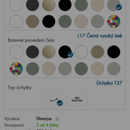
L17 Černá vysoký lesk
Barevné provedení čela
Úchytka T37
Typ úchytky
Výrobce:
Dřevojas
i
Dostupnost:
2 až 4 týdny