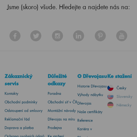
Jsme (skoro) všude. Hledejte a najdete nás na:
Zákaznický
Důležité
O Dřevojasu
Ke stažení
servis
odkazy
Historie Dřevojasu
Česky
Kontakty
Poradna
Výhody nábytku
Slovensky
Obchodní podmínky
Obchodní síť v ČR
Dřevojas
Německy
Odstoupení od smlouvy
Montážní návody
Naše certifikáty
Reklamační řád
Dřevojas na míru
Reference
Doprava a platba
Prodejna
Kariéra v
Ochrana osobních údajů
Ke stažení