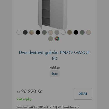
Dvoudvéřová galerka ENZO GA2OE
80
Kolekce
Enzo
26 220 Kč
od
DETAIL
2 až 4 týdny
Zrcadlová skříňka (806x741x153) s LED osvětlením, 2