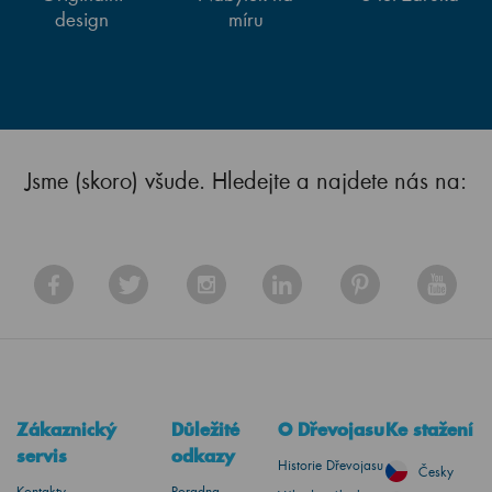
design
míru
Jsme (skoro) všude. Hledejte a najdete nás na:
Zákaznický
Důležité
O Dřevojasu
Ke stažení
servis
odkazy
Historie Dřevojasu
Česky
Kontakty
Poradna