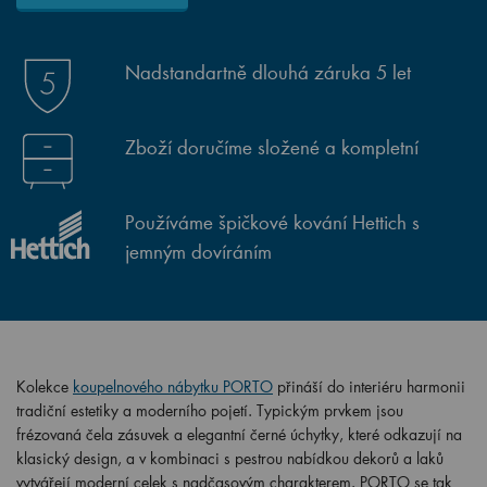
Nadstandartně dlouhá záruka 5 let
Zboží doručíme složené a kompletní
Používáme špičkové kování Hettich s
jemným dovíráním
Kolekce
koupelnového nábytku PORTO
přináší do interiéru harmonii
tradiční estetiky a moderního pojetí. Typickým prvkem jsou
frézovaná čela zásuvek a elegantní černé úchytky, které odkazují na
klasický design, a v kombinaci s pestrou nabídkou dekorů a laků
vytvářejí moderní celek s nadčasovým charakterem. PORTO se tak