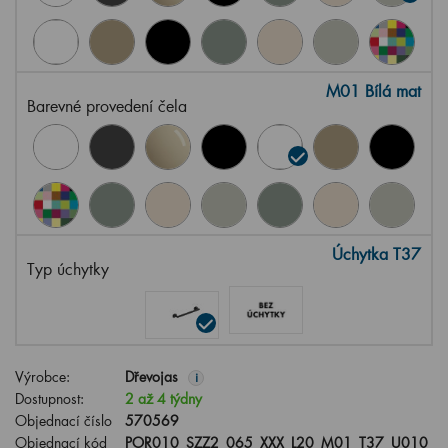
M01 Bílá mat
Barevné provedení čela
Úchytka T37
Typ úchytky
Výrobce:
Dřevojas
i
Dostupnost:
2 až 4 týdny
Objednací číslo
570569
Objednací kód
POR010_SZZ2_065_XXX_L20_M01_T37_U010