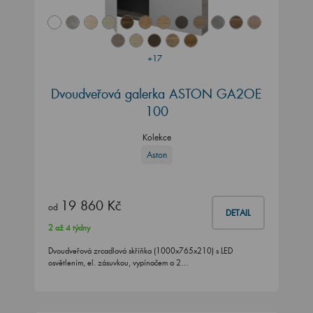
+17
Dvoudveřová galerka ASTON GA2OE
100
Kolekce
Aston
19 860 Kč
od
DETAIL
2 až 4 týdny
Dvoudveřová zrcadlová skříňka (1000x765x210) s LED
osvětlením, el. zásuvkou, vypínačem a 2…