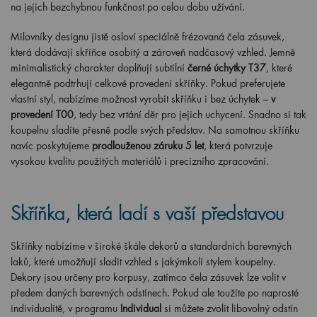
na jejich bezchybnou funkčnost po celou dobu užívání.
Milovníky designu jistě osloví speciálně frézovaná čela zásuvek,
která dodávají skříňce osobitý a zároveň nadčasový vzhled. Jemně
minimalistický charakter doplňují subtilní
černé úchytky T37
, které
elegantně podtrhují celkové provedení skříňky. Pokud preferujete
vlastní styl, nabízíme možnost vyrobit skříňku i bez úchytek –
v
provedení T00
, tedy bez vrtání děr pro jejich uchycení. Snadno si tak
koupelnu sladíte přesně podle svých představ. Na samotnou skříňku
navíc poskytujeme
prodlouženou záruku 5 let
, která potvrzuje
vysokou kvalitu použitých materiálů i precizního zpracování.
Skříňka, která ladí s vaší představou
Skříňky nabízíme v široké škále dekorů a standardních barevných
laků, které umožňují sladit vzhled s jakýmkoli stylem koupelny.
Dekory jsou určeny pro korpusy, zatímco čela zásuvek lze volit v
předem daných barevných odstínech. Pokud ale toužíte po naprosté
individualitě, v programu
Individual
si můžete zvolit libovolný odstín