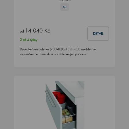
Air
14 040 Kč
od
DETAIL
2 až 4 týdny
Dvoudveřová galerka (700x820x138) s LED osvětlením,
vypínačem. el. zásuvkou a 2 skleněnými policemi