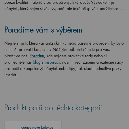
pouze kvalitní materiály od prověřených výrobců. Výsledkem je
nábytek, který nejen skvěle vypadá, ale také přispívá k udržitelnosti.
Poradíme vám s výběrem
Nejste si jistí, která varianta skříňky nebo barevné provedení by bylo
nejlepší pro vaši koupelnu? Náš tým odborníků je tu pro vás.
Navštivte naši
Poradnu
, kde najdete praktické rady nebo si
prohlédněte náš
blog s inspirací
, našimi realizacemi a užitečné rady
pro péči o koupelnový nábytek nebo tipy, jak sladit jednotlivé prvky
interiéru.
Produkt patří do těchto kategorií
Koupelnové kolekce