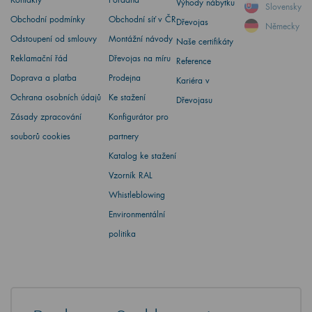
Výhody nábytku
Slovensky
Obchodní podmínky
Obchodní síť v ČR
Dřevojas
Německy
Odstoupení od smlouvy
Montážní návody
Naše certifikáty
Reklamační řád
Dřevojas na míru
Reference
Doprava a platba
Prodejna
Kariéra v
Ochrana osobních údajů
Ke stažení
Dřevojasu
Zásady zpracování
Konfigurátor pro
souborů cookies
partnery
Katalog ke stažení
Vzorník RAL
Whistleblowing
Environmentální
politika