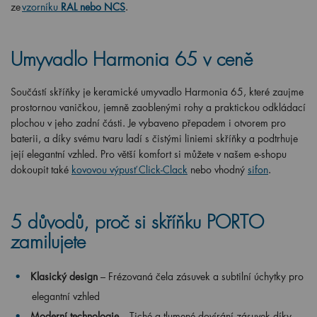
ze
vzorníku
RAL nebo NCS
.
Umyvadlo Harmonia 65 v ceně
Součástí skříňky je keramické umyvadlo Harmonia 65, které zaujme
prostornou vaničkou, jemně zaoblenými rohy a praktickou odkládací
plochou v jeho zadní části. Je vybaveno přepadem i otvorem pro
baterii, a díky svému tvaru ladí s čistými liniemi skříňky a podtrhuje
její elegantní vzhled. Pro větší komfort si můžete v našem e-shopu
dokoupit také
kovovou výpusť Click-Clack
nebo vhodný
sifon
.
5 důvodů, proč si skříňku PORTO
zamilujete
Klasický design
– Frézovaná čela zásuvek a subtilní úchytky pro
elegantní vzhled
Moderní technologie
– Tiché a tlumené dovírání zásuvek díky