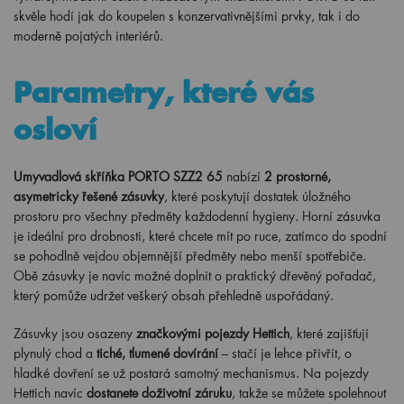
skvěle hodí jak do koupelen s konzervativnějšími prvky, tak i do
moderně pojatých interiérů.
Parametry, které vás
osloví
Umyvadlová skříňka PORTO SZZ2 65
nabízí
2 prostorné,
asymetricky řešené zásuvky
, které poskytují dostatek úložného
prostoru pro všechny předměty každodenní hygieny. Horní zásuvka
je ideální pro drobnosti, které chcete mít po ruce, zatímco do spodní
se pohodlně vejdou objemnější předměty nebo menší spotřebiče.
Obě zásuvky je navíc možné doplnit o praktický dřevěný pořadač,
který pomůže udržet veškerý obsah přehledně uspořádaný.
Zásuvky jsou osazeny
značkovými pojezdy Hettich
, které zajišťují
plynulý chod a
tiché, tlumené dovírání
– stačí je lehce přivřít, o
hladké dovření se už postará samotný mechanismus. Na pojezdy
Hettich navíc
dostanete doživotní záruku
, takže se můžete spolehnout