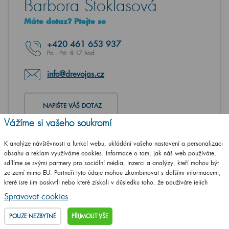
Barbora Stoklasová
Máte dotaz? Ptejte se
+420
461 653 937
Po - Pá: 8-17 hod.
info@drevojas.cz
NAPIŠTE VÁŠ DOTAZ
Vážíme si vašeho soukromí
K analýze návštěvnosti a funkcí webu, ukládání vašeho nastavení a personalizaci
obsahu a reklam využíváme cookies. Informace o tom, jak náš web používáte,
sdílíme se svými partnery pro sociální média, inzerci a analýzy, kteří mohou být
ze zemí mimo EU. Partneři tyto údaje mohou zkombinovat s dalšími informacemi,
které jste jim poskytli nebo které získali v důsledku toho, že používáte jejich
služby.
Podrobné informace
Spravovat cookies
POUZE NEZBYTNÉ
PŘIJMOUT VŠE