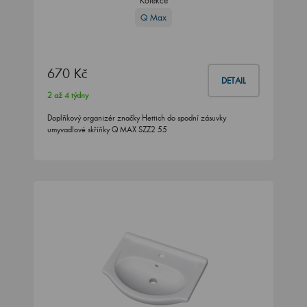
Kolekce
Q Max
670 Kč
DETAIL
2 až 4 týdny
Doplňkový organizér značky Hettich do spodní zásuvky
umyvadlové skříňky Q MAX SZZ2 55