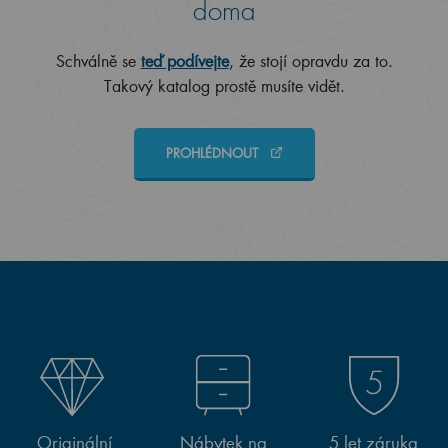
doma
Schválně se
teď podívejte
, že stojí opravdu za to.
Takový katalog prostě musíte vidět.
PROHLÉDNOUT
Originální
Nábytek na
5 let záruka