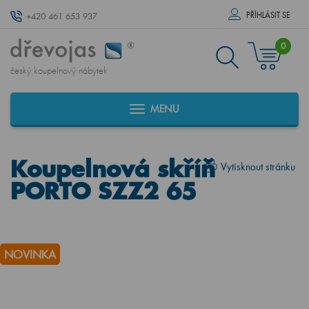
PŘÍHLÁSIT SE
+420 461 653 937
0
český koupelnový nábytek
MENU
Koupelnová skříň
Vytisknout stránku
PORTO SZZ2 65
NOVINKA