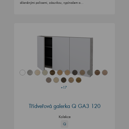
skleněnými policemi, zásuvkou, vypínačem a…
+17
Třídveřová galerka Q GA3 120
Kolekce
Q