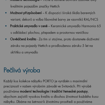
kvalitním pojezdům značky Hettich
Možnost přizpůsobení
– K dispozici široká škála barevných
variant, dekorů a volba libovolné barvy ze vzorníků RAL/NCS
Praktické umyvadlo v ceně
– Keramické umyvadlo Harmonia 65
s odkládací plochou, přepadem a prostornou vaničkou
Osvědčená kvalita
- Za tím si stojíme, proto dostanete doživotní
záruku na pojezdy Hettich a prodlouženou záruku 5 let na
skříňku a umyvadlo
Pečlivá výroba
Každý kus kolekce nábytku PORTO je vyráběn s maximální
precizností v našem výrobním závodě ve Svitavách. Při výrobě
používáme
moderní technologie i tradiční řemeslné postupy
,
abychom zajistili vysokou kvalitu a dlouhou životnost každého kusu
nábytku. Dbáme na šetrnost k životnímu prostředí a používáme