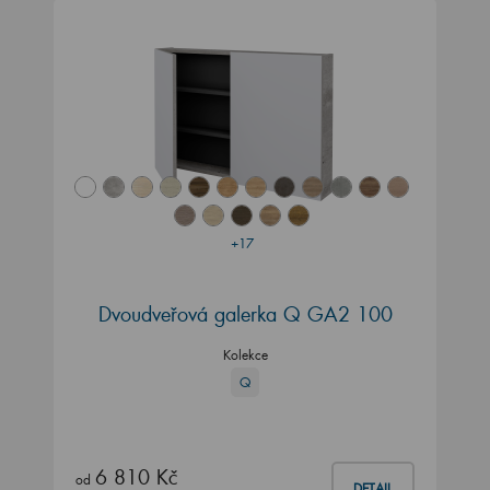
+17
Dvoudveřová galerka Q GA2 100
Kolekce
Q
6 810 Kč
od
DETAIL