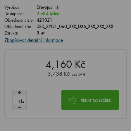
Výrobce:
Dřevojas
i
Dostupnost:
2 až 4 týdny
Objednací číslo
421021
Objednací kód
DSD_SYO1_060_XXX_D26_XXX_XXX_XXX
Záruka:
5 let
Zkopírovat detailní informace
4,160 Kč
3,438 Kč
bez DPH
ks
PŘIDAT DO KOŠÍKU