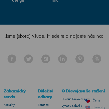
design
míru
Jsme (skoro) všude. Hledejte a najdete nás na:
Zákaznický
Důležité
O Dřevojasu
Ke stažení
servis
odkazy
Historie Dřevojasu
Česky
Kontakty
Poradna
Výhody nábytku
Slovensky