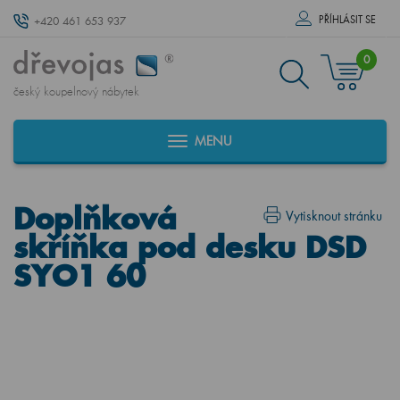
PŘÍHLÁSIT SE
+420 461 653 937
0
český koupelnový nábytek
MENU
Doplňková
Vytisknout stránku
skříňka pod desku DSD
SYO1 60