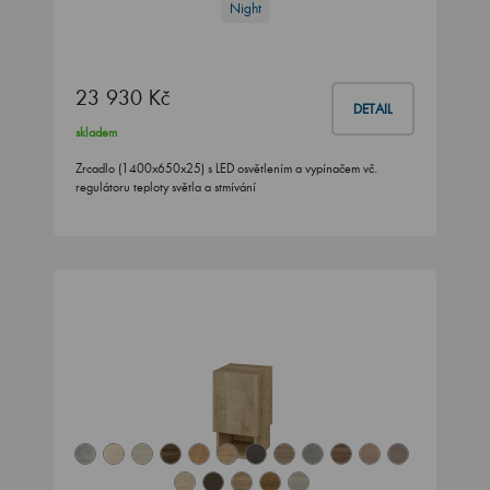
Night
23 930 Kč
DETAIL
skladem
Zrcadlo (1400x650x25) s LED osvětlením a vypínačem vč.
regulátoru teploty světla a stmívání