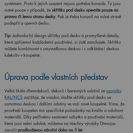
systémem. Proto k jejich usazení nejsou potřeba konzole. Ty jsou
nutné pouze v případě, že
skříňku pod desku upevníte pouze na
pravou či levou stranu desky
. Pak je třeba konzolí na volné straně
podepřít a upevnit desku.
Tip:
Jednoduchý design skříňky pod desku a promyšlené detaily,
které zpříjemní každodenní používání, si jistě zamilujete. Skříňku
můžete kombinovat s umyvadlovou deskou i s odkládací deskou
kdekoliv v koupelně.
Úprava podle vlastních představ
Velká škála dřevodekorů, dekorů i barevných odstínů ze
vzorníku
RAL/NCS
zajišťuje, že snadno sladíte skříňky pod desku se
samotnou deskou i dalšími odstíny ve vaší nové koupelně. Víme, že
prostředí koupelen má specifické požadavky na kvalitu a odolnost
materiálů. Díky pečlivému sestavení nábytku a používání materiálů,
které jsou velmi odolné, můžeme na všechny výrobky Dřevojas
zaručit
prodlouženou záruční dobu na 5 let
.