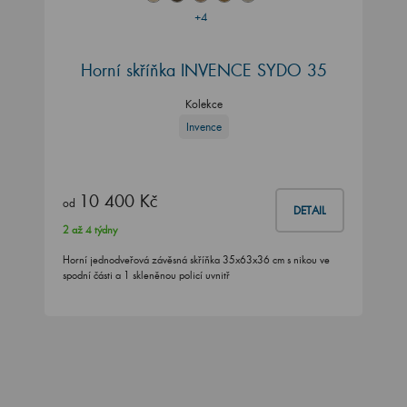
+4
Horní skříňka INVENCE SYDO 35
Kolekce
Invence
10 400 Kč
od
DETAIL
2 až 4 týdny
Horní jednodveřová závěsná skříňka 35x63x36 cm s nikou ve
spodní části a 1 skleněnou policí uvnitř