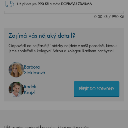
Už přidat jen
990
Kč
a máte
DOPRAVU ZDARMA
.
0.00
Kč
/
990
Kč
Zajímá vás nějaký detail?
Odpovědi na nejčastější otázky najdete v naší poradně, kterou
jsme společně s kolegyní Bárou a kolegou Radkem nachystali.
Barbora
Stoklasová
Radek
PŘEJÍT DO PORADNY
Krajzl
Líbí se vám moderní koupelny, které mají ve svém