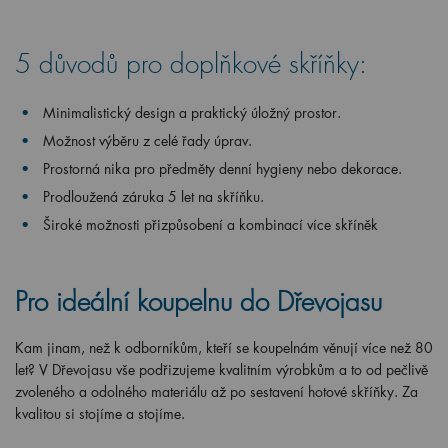
5 důvodů pro doplňkové skříňky:
Minimalistický design a praktický úložný prostor.
Možnost výběru z celé řady úprav.
Prostorná nika pro předměty denní hygieny nebo dekorace.
Prodloužená záruka 5 let na skříňku.
Široké možnosti přizpůsobení a kombinací více skříněk
Pro ideální koupelnu do Dřevojasu
Kam jinam, než k odborníkům, kteří se koupelnám věnují více než 80
let? V Dřevojasu vše podřizujeme kvalitním výrobkům a to od pečlivě
zvoleného a odolného materiálu až po sestavení hotové skříňky. Za
kvalitou si stojíme a stojíme.