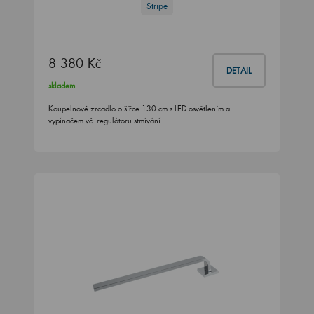
Stripe
8 380 Kč
DETAIL
skladem
Koupelnové zrcadlo o šířce 130 cm s LED osvětlením a
vypínačem vč. regulátoru stmívání