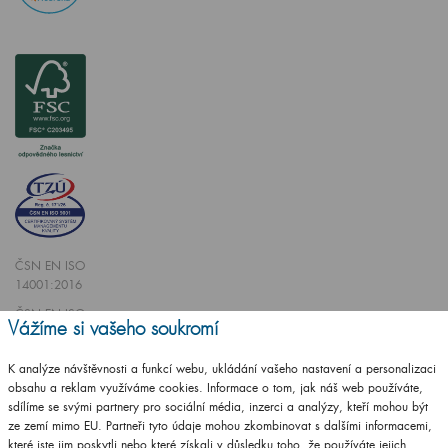
ČSN EN ISO
14001:2016
ČSN EN ISO
Vážíme si vašeho soukromí
9001:2016
K analýze návštěvnosti a funkcí webu, ukládání vašeho nastavení a personalizaci
obsahu a reklam využíváme cookies. Informace o tom, jak náš web používáte,
sdílíme se svými partnery pro sociální média, inzerci a analýzy, kteří mohou být
ze zemí mimo EU. Partneři tyto údaje mohou zkombinovat s dalšími informacemi,
které jste jim poskytli nebo které získali v důsledku toho, že používáte jejich
Vytvořilo studio
CZECHGROUP.cz