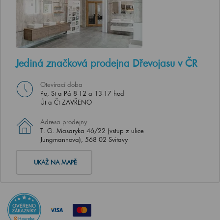
Jediná značková prodejna Dřevojasu v ČR
Otevírací doba
Po, St a Pá 8-12 a 13-17 hod
Út a Čt ZAVŘENO
Adresa prodejny
T. G. Masaryka 46/22 (vstup z ulice
Jungmannova), 568 02 Svitavy
UKAŽ NA MAPĚ