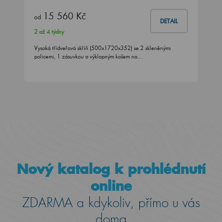
15 560 Kč
od
DETAIL
2 až 4 týdny
Vysoká třídveřová skříň (500x1720x352) se 2 skleněnými
policemi, 1 zásuvkou a výklopným košem na…
Nový katalog k prohlédnutí
online
ZDARMA a kdykoliv, přímo u vás
doma