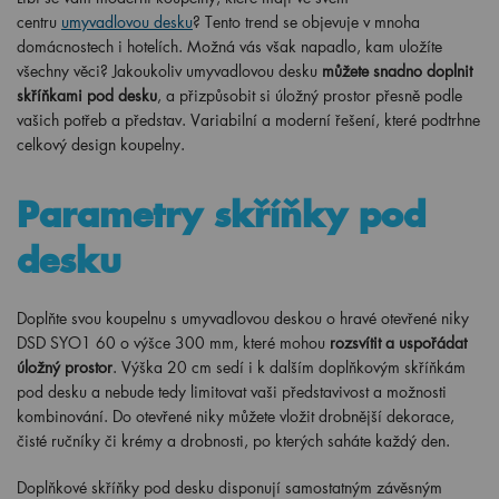
centru
umyvadlovou desku
? Tento trend se objevuje v mnoha
domácnostech i hotelích. Možná vás však napadlo, kam uložíte
všechny věci? Jakoukoliv umyvadlovou desku
můžete snadno doplnit
skříňkami pod desku
, a přizpůsobit si úložný prostor přesně podle
vašich potřeb a představ. Variabilní a moderní řešení, které podtrhne
celkový design koupelny.
Parametry skříňky pod
desku
Doplňte svou koupelnu s umyvadlovou deskou o hravé otevřené niky
DSD SYO1 60 o výšce 300 mm, které mohou
rozsvítit a uspořádat
úložný prostor
. Výška 20 cm sedí i k dalším doplňkovým skříňkám
pod desku a nebude tedy limitovat vaši představivost a možnosti
kombinování. Do otevřené niky můžete vložit drobnější dekorace,
čisté ručníky či krémy a drobnosti, po kterých saháte každý den.
Doplňkové skříňky pod desku disponují samostatným závěsným