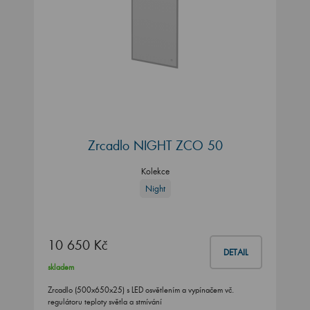
Zrcadlo NIGHT ZCO 50
Kolekce
Night
10 650 Kč
DETAIL
skladem
Zrcadlo (500x650x25) s LED osvětlením a vypínačem vč.
regulátoru teploty světla a stmívání