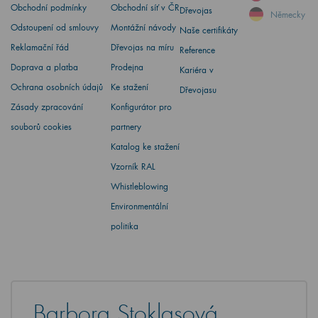
Obchodní podmínky
Obchodní síť v ČR
Dřevojas
Německy
Odstoupení od smlouvy
Montážní návody
Naše certifikáty
Reklamační řád
Dřevojas na míru
Reference
Doprava a platba
Prodejna
Kariéra v
Ochrana osobních údajů
Ke stažení
Dřevojasu
Zásady zpracování
Konfigurátor pro
souborů cookies
partnery
Katalog ke stažení
Vzorník RAL
Whistleblowing
Environmentální
politika
Barbora Stoklasová