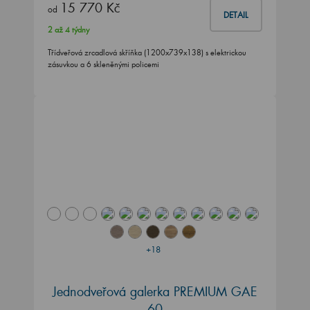
15 770 Kč
od
DETAIL
2 až 4 týdny
Třídveřová zrcadlová skříňka (1200x739x138) s elektrickou
zásuvkou a 6 skleněnými policemi
+18
Jednodveřová galerka PREMIUM GAE
60