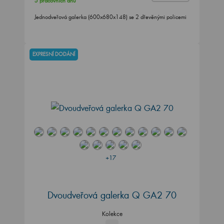
5 pracovních dnů
Jednodveřová galerka (600x680x148) se 2 dřevěnými policemi
EXPRESNÍ DODÁNÍ
+17
Dvoudveřová galerka Q GA2 70
Kolekce