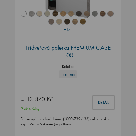
+17
Třídveřová galerka PREMIUM GA3E
100
Kolekce
Premium
13 870 Kč
od
DETAIL
2 až 4 týdny
Třídveřová zrcadlová skříňka (1000x739x138) s el. zásuvkou,
vypínačem a 6 skleněnými policemi