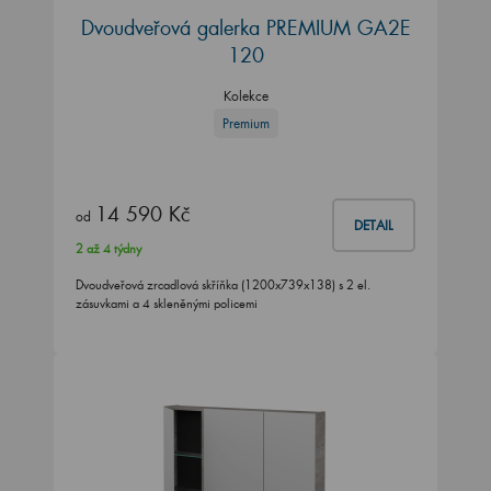
Dvoudveřová galerka PREMIUM GA2E
120
Kolekce
Premium
14 590 Kč
od
DETAIL
2 až 4 týdny
Dvoudveřová zrcadlová skříňka (1200x739x138) s 2 el.
zásuvkami a 4 skleněnými policemi