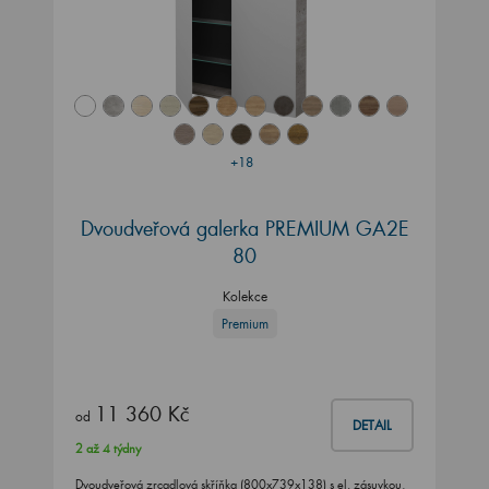
+18
Dvoudveřová galerka PREMIUM GA2E
80
Kolekce
Premium
11 360 Kč
od
DETAIL
2 až 4 týdny
Dvoudveřová zrcadlová skříňka (800x739x138) s el. zásuvkou,