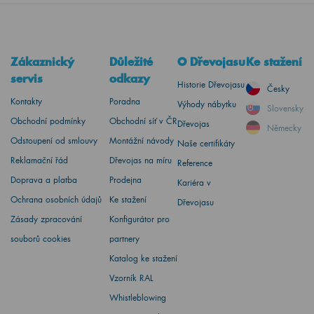
Zákaznický
Důležité
O Dřevojasu
Ke stažení
servis
odkazy
Historie Dřevojasu
Česky
Kontakty
Poradna
Výhody nábytku
Slovensky
Obchodní podmínky
Obchodní síť v ČR
Dřevojas
Německy
Odstoupení od smlouvy
Montážní návody
Naše certifikáty
Reklamační řád
Dřevojas na míru
Reference
Doprava a platba
Prodejna
Kariéra v
Ochrana osobních údajů
Ke stažení
Dřevojasu
Zásady zpracování
Konfigurátor pro
souborů cookies
partnery
Katalog ke stažení
Vzorník RAL
Whistleblowing