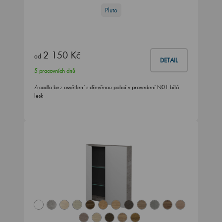
Pluto
2 150 Kč
od
DETAIL
5 pracovních dnů
Zrcadlo bez osvětlení s dřevěnou policí v provedení N01 bílá
lesk