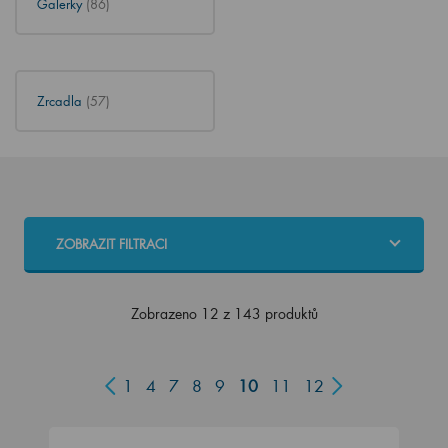
Galerky
(86)
Zrcadla
(57)
ZOBRAZIT FILTRACI
Zobrazeno 12 z 143 produktů
1
4
7
8
9
10
11
12