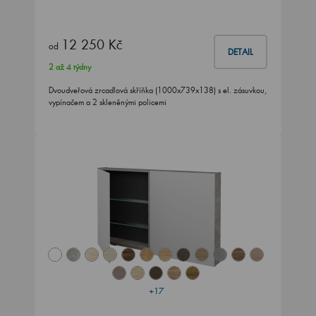
12 250 Kč
od
DETAIL
2 až 4 týdny
Dvoudveřová zrcadlová skříňka (1000x739x138) s el. zásuvkou,
vypínačem a 2 skleněnými policemi
+17