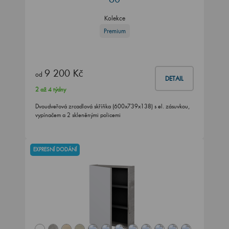
Kolekce
Premium
9 200 Kč
od
DETAIL
2 až 4 týdny
Dvoudveřová zrcadlová skříňka (600x739x138) s el. zásuvkou,
vypínačem a 2 skleněnými policemi
EXPRESNÍ DODÁNÍ