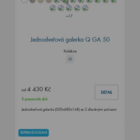
+17
Jednodveřová galerka Q GA 50
Kolekce
Q
4 430 Kč
od
DETAIL
5 pracovních dnů
Jednodveřová galerka (500x680x148) se 2 dřevěnými policemi
EXPRESNÍ DODÁNÍ