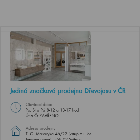
Jediná značková prodejna Dřevojasu v ČR
Otevírací doba
Po, St a Pá 8-12 a 13-17 hod
Út a Čt ZAVŘENO
Adresa prodejny
T. G. Masaryka 46/22 (vstup z ulice
Jungmannova), 568 02 Svitavy