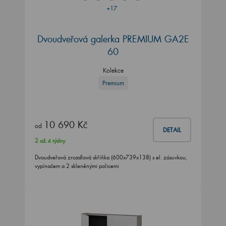
+17
Dvoudveřová galerka PREMIUM GA2E
60
Kolekce
Premium
10 690 Kč
od
DETAIL
2 až 4 týdny
Dvoudveřová zrcadlová skříňka (600x739x138) s el. zásuvkou,
vypínačem a 2 skleněnými policemi