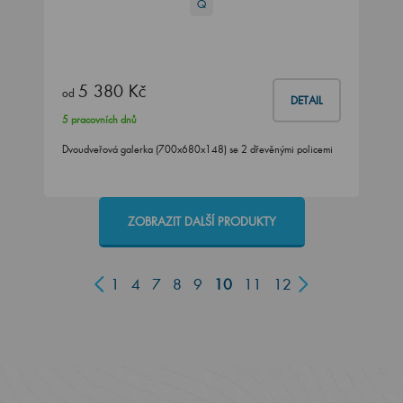
Q
5 380 Kč
od
DETAIL
5 pracovních dnů
Dvoudveřová galerka (700x680x148) se 2 dřevěnými policemi
ZOBRAZIT DALŠÍ PRODUKTY
1
4
7
8
9
10
11
12