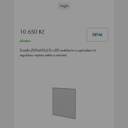
Night
10 650 Kč
DETAIL
skladem
Zrcadlo (500x650x25) s LED osvětlením a vypínačem vč.
regulátoru teploty světla a stmívání