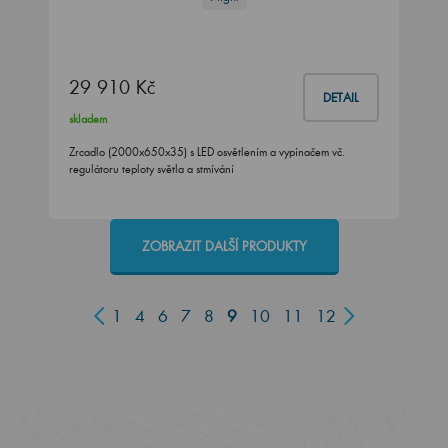
29 910 Kč
DETAIL
skladem
Zrcadlo (2000x650x35) s LED osvětlením a vypínačem vč.
regulátoru teploty světla a stmívání
ZOBRAZIT DALŠÍ PRODUKTY
1
4
6
7
8
9
10
11
12