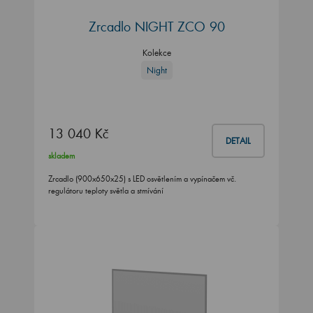
Zrcadlo NIGHT ZCO 90
Kolekce
Night
13 040 Kč
DETAIL
skladem
Zrcadlo (900x650x25) s LED osvětlením a vypínačem vč.
regulátoru teploty světla a stmívání