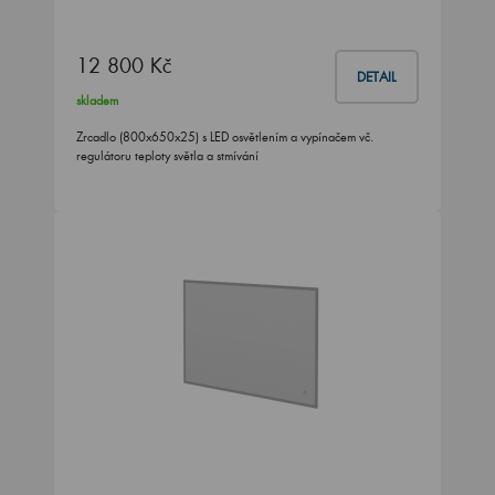
12 800 Kč
DETAIL
skladem
Zrcadlo (800x650x25) s LED osvětlením a vypínačem vč.
regulátoru teploty světla a stmívání