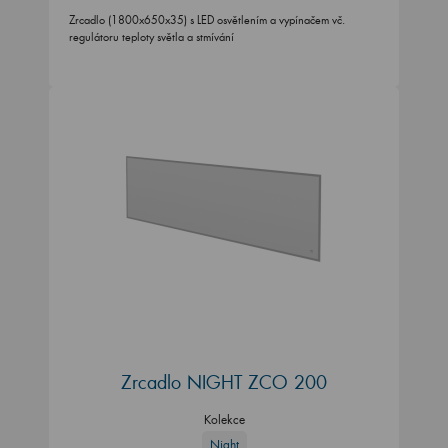
Zrcadlo (1800x650x35) s LED osvětlením a vypínačem vč.
regulátoru teploty světla a stmívání
Zrcadlo NIGHT ZCO 200
Kolekce
Night