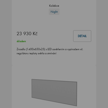
Kolekce
Night
23 930 Kč
DETAIL
skladem
Zrcadlo (1400x650x25) s LED osvětlením a vypínačem vč.
regulátoru teploty světla a stmívání