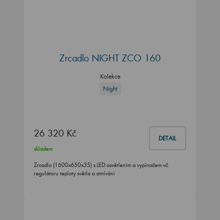
Zrcadlo NIGHT ZCO 160
Kolekce
Night
26 320 Kč
DETAIL
skladem
Zrcadlo (1600x650x35) s LED osvětlením a vypínačem vč.
regulátoru teploty světla a stmívání