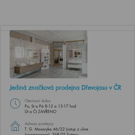
Jediná značková prodejna Dřevojasu v ČR
Otevírací doba
Po, St a Pá 8-12 a 13-17 hod
Út a Čt ZAVŘENO
Adresa prodejny
T. G. Masaryka 46/22 (vstup z ulice
Jungmannova), 568 02 Svitavy