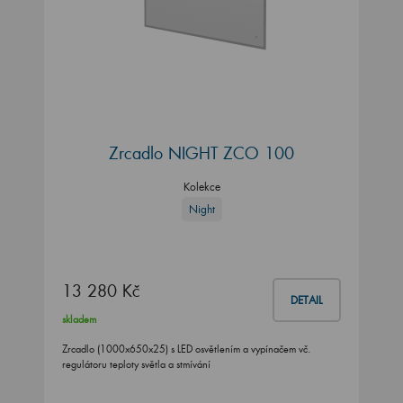
Zrcadlo NIGHT ZCO 100
Kolekce
Night
13 280 Kč
DETAIL
skladem
Zrcadlo (1000x650x25) s LED osvětlením a vypínačem vč.
regulátoru teploty světla a stmívání