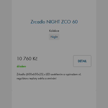
Zrcadlo NIGHT ZCO 60
Kolekce
Night
10 760 Kč
DETAIL
skladem
Zrkadlo (600x650x25) s LED osvětlením a vypínačem vč.
regulátoru teploty světla a stmívání