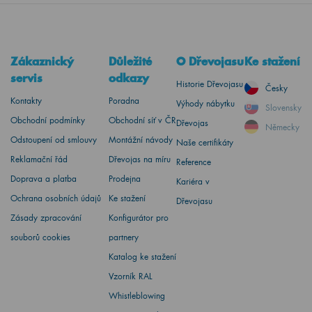
Zákaznický
Důležité
O Dřevojasu
Ke stažení
servis
odkazy
Historie Dřevojasu
Česky
Kontakty
Poradna
Výhody nábytku
Slovensky
Obchodní podmínky
Obchodní síť v ČR
Dřevojas
Německy
Odstoupení od smlouvy
Montážní návody
Naše certifikáty
Reklamační řád
Dřevojas na míru
Reference
Doprava a platba
Prodejna
Kariéra v
Ochrana osobních údajů
Ke stažení
Dřevojasu
Zásady zpracování
Konfigurátor pro
souborů cookies
partnery
Katalog ke stažení
Vzorník RAL
Whistleblowing