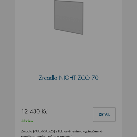
Zrcadlo NIGHT ZCO 70
12 430 Kč
DETAIL
skladem
Zrcadlo (700x650x25) s LED osvětlením a vypínačem vč.
regulátoru teploty světla a stmívání