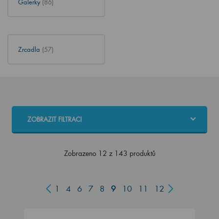
Galerky
(86)
Zrcadla
(57)
ZOBRAZIT FILTRACI
Zobrazeno 12 z 143 produktů
1
4
6
7
8
9
10
11
12