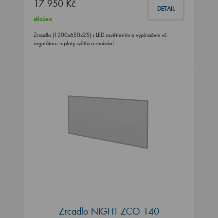
17 950 Kč
DETAIL
skladem
Zrcadlo (1200x650x25) s LED osvětlením a vypínačem vč.
regulátoru teploty světla a stmívání
Zrcadlo NIGHT ZCO 140