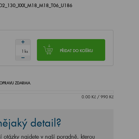
O2_130_XXX_M18_M18_T06_U186
ks
PŘIDAT DO KOŠÍKU
OPRAVU ZDARMA
.
0.00
Kč
/
990
Kč
ějaký detail?
í otázky najdete v naší poradně, kterou