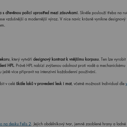
a s dřevěnou policí uprostřed mezi zásuvkami
. Skvěle poslouží třeba na ru
ese vzdušnější a modernější výraz. V nice navíc krásně vynikne designový v
jem.
ekoru
, který vytváří
designový kontrast k vnějšímu korpusu
. Ten lze vyrobit
dení HPL
. Právě HPL nabízí zvýšenou odolnost proti vodě a mechanickému
u ještě více připravit na intenzivní každodenní používání.
it v celé
škále laků v provedení lesk i mat
, včetně možnosti Individual dle
 na desku Felis 2
. Jejich obdélníkový tvar, jemně zaoblené hrany a ladné l