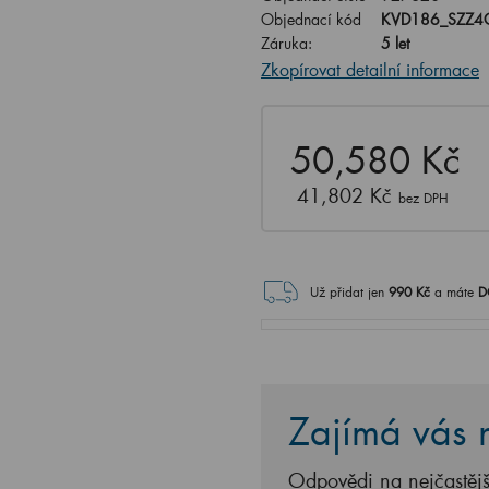
Objednací kód
KVD186_SZZ4
Záruka:
5 let
Zkopírovat detailní informace
50,580 Kč
41,802 Kč
bez DPH
Už přidat jen
990
Kč
a máte
D
Zajímá vás n
Odpovědi na nejčastějš