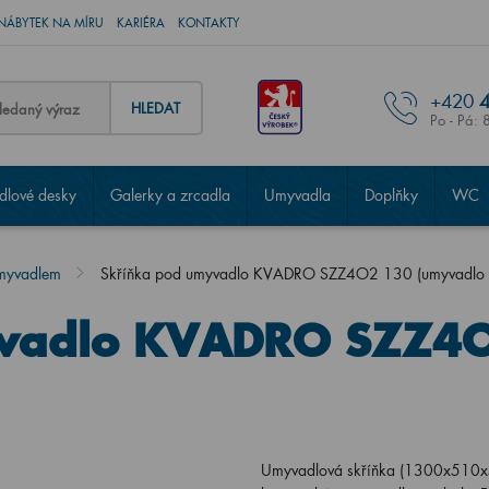
NÁBYTEK NA MÍRU
KARIÉRA
KONTAKTY
+420
4
HLEDAT
Po - Pá: 
lové desky
Galerky a zrcadla
Umyvadla
Doplňky
WC
umyvadlem
Skříňka pod umyvadlo KVADRO SZZ4O2 130 (umyvadlo F
yvadlo KVADRO SZZ4O
Umyvadlová skříňka (1300x510x50