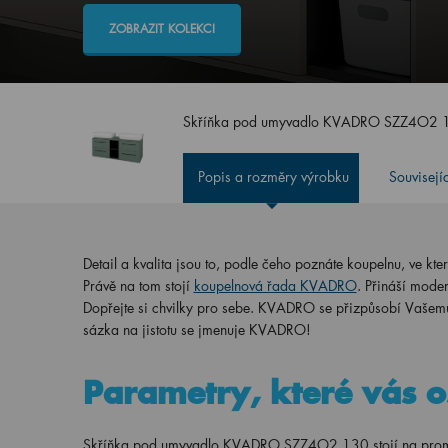
ZOBRAZIT KOLEKCI
Skříňka pod umyvadlo KVADRO SZZ4O2 13
Popis a rozměry výrobku
Souvisejí
Detail a kvalita jsou to, podle čeho poznáte koupelnu, ve kter
Právě na tom stojí
koupelnová řada KVADRO
. Přináší mode
Dopřejte si chvilky pro sebe. KVADRO se přizpůsobí Vašem
sázka na jistotu se jmenuje KVADRO!
Parametry, které vás o
Skříňka pod umyvadlo KVADRO SZZ4O2 130 stojí na promyšle