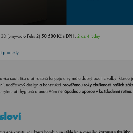
0 (umyvadlo Felis 2)
50 580 Kč s DPH
,
2 až 4 týdny
cí produkty
é vše sedí, tiše a přirozeně funguje a vy máte dobrý pocit z volby, kterou js
rní, nadčasový design a konstrukci
prověřenou roky zkušeností našich zák
u rytmu při hygieně a bude Vám
nenápadnou oporou v každodenní rutině
.
sloví
né konstrukci, která kombinuje štíhlé linie vnějšího
korpusu s tloušťk