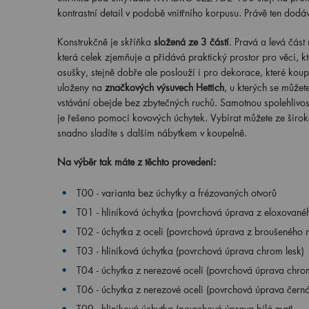
kontrastní detail v podobě vnitřního korpusu. Právě ten dodáv
Konstrukčně je skříňka
složená ze 3 částí
. Pravá a levá čás
která celek zjemňuje a přidává praktický prostor pro věci, kte
osušky, stejně dobře ale poslouží i pro dekorace, které koup
uloženy na
značkových výsuvech Hettich
, u kterých se můžet
vstávání obejde bez zbytečných ruchů. Samotnou spolehlivos
je řešeno pomocí kovových úchytek. Vybírat můžete ze široké
snadno sladíte s dalším nábytkem v koupelně.
Na výběr tak máte z těchto provedení:
T00 - varianta bez úchytky a frézovaných otvorů
T01 - hliníková úchytka (povrchová úprava z eloxovanéh
T02 - úchytka z oceli (povrchová úprava z broušeného n
T03 - hliníková úchytka (povrchová úprava chrom lesk)
T04 - úchytka z nerezové oceli (povrchová úprava chrom
T06 - úchytka z nerezové oceli (povrchová úprava čern
T09 - hliníková úchytka (povrchová úprava bílá mat)