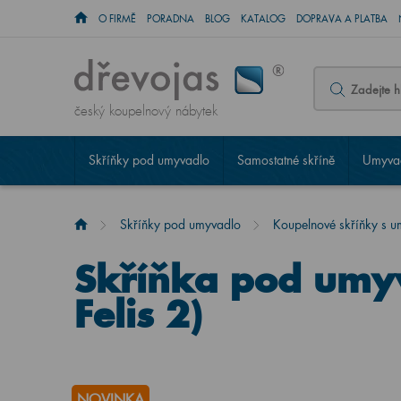
O FIRMĚ
PORADNA
BLOG
KATALOG
DOPRAVA A PLATBA
český koupelnový nábytek
Skříňky pod umyvadlo
Samostatné skříně
Umyvad
Skříňky pod umyvadlo
Koupelnové skříňky s 
Skříňka pod um
Felis 2)
NOVINKA