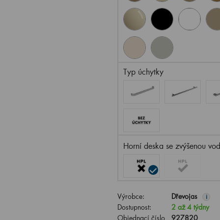
Typ úchytky
Horní deska se zvýšenou vod
Výrobce:
Dřevojas
i
Dostupnost:
2 až 4 týdny
Objednací číslo
927820