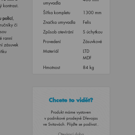
umyvadla
ý kontrast.
Šířka kompletu
1300 mm
 policí
,
Značka umyvadla
Felis
ručníky či
jsou
Způsob otevírání
S úchytkou
é ranní
Provedení
Zásuvkové
ní zásuvek
Materiál
LTD
íňku
MDF
Hmotnost
84 kg
Chcete to vidět?
Produkt máme vystaven
v podnikové prodejně Dřevojas
ve Svitavách. Přijďte se podívat..
Otevírací doba