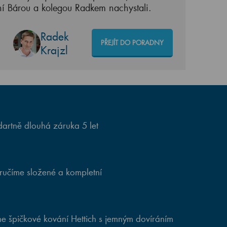
ní Bárou a kolegou Radkem nachystali.
Radek
PŘEJÍT DO PORADNY
Krajzl
artně dlouhá záruka 5 let
ručíme složené a kompletní
e špičkové kování Hettich s jemným dovíráním