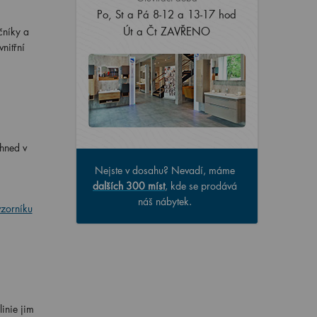
Po, St a Pá 8-12 a 13-17 hod
Út a Čt ZAVŘENO
čníky a
nitřní
 hned v
Nejste v dosahu? Nevadí, máme
dalších 300 míst
, kde se prodává
náš nábytek.
vzorníku
inie jim