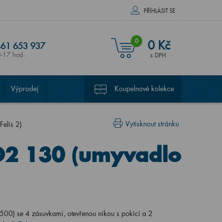
PŘÍHLÁSIT SE
0
0 Kč
61 653 937
8-17 hod.
s DPH
Výprodej
Koupelnové kolekce
Vytisknout stránku
elis 2)
2 130 (umyvadlo
0) se 4 zásuvkami, otevřenou nikou s pokicí a 2