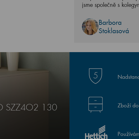
jsme společně s kolegy
Barbora
Stoklasová
Nadstand
Zboží do
RO SZZ4O2 130
Používám