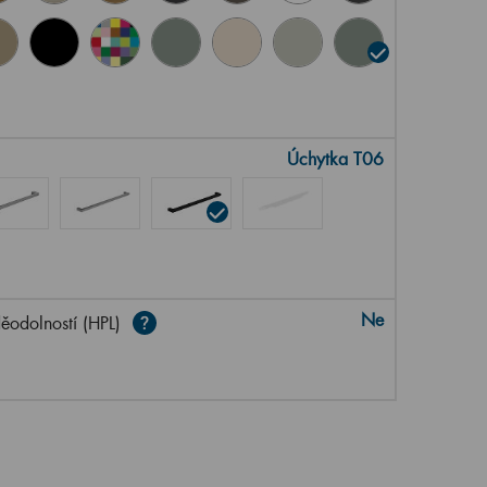
Úchytka T06
Ne
ěodolností (HPL)