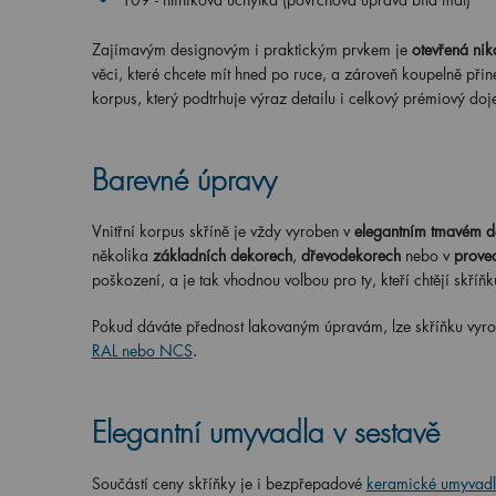
Zajímavým designovým i praktickým prvkem je
otevřená nik
věci, které chcete mít hned po ruce, a zároveň koupelně přin
korpus, který podtrhuje výraz detailu i celkový prémiový do
Barevné úpravy
Vnitřní korpus skříně je vždy vyroben v
elegantním tmavém d
několika
základních dekorech
,
dřevodekorech
nebo v
prove
poškození, a je tak vhodnou volbou pro ty, kteří chtějí skříňk
Pokud dáváte přednost lakovaným úpravám, lze skříňku vyrob
RAL nebo NCS
.
Elegantní umyvadla v sestavě
Součástí ceny skříňky je i bezpřepadové
keramické umyvadlo