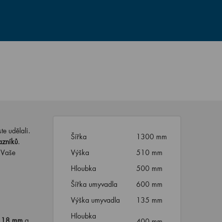
te udělali.
Šířka
1300 mm
azníků
.
 Vaše
Výška
510 mm
Hloubka
500 mm
Šířka umyvadla
600 mm
Výška umyvadla
135 mm
Hloubka
ou 18 mm
a
400 mm