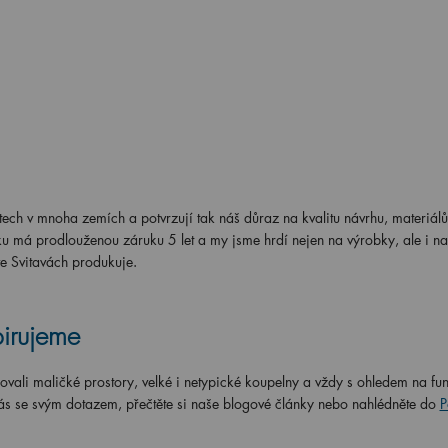
ch v mnoha zemích a potvrzují tak náš důraz na kvalitu návrhu, materiálů
 má prodlouženou záruku 5 let a my jsme hrdí nejen na výrobky, ale i na
ve Svitavách produkuje.
pirujeme
ovali maličké prostory, velké i netypické koupelny a vždy s ohledem na fun
ás se svým dotazem, přečtěte si naše blogové články nebo nahlédněte do
P