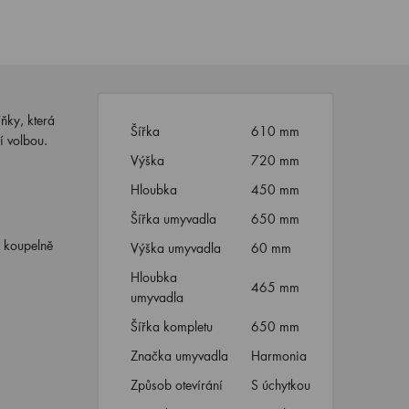
ňky, která
Šířka
610 mm
í volbou.
Výška
720 mm
Hloubka
450 mm
Šířka umyvadla
650 mm
é koupelně
Výška umyvadla
60 mm
Hloubka
465 mm
umyvadla
Šířka kompletu
650 mm
Značka umyvadla
Harmonia
Způsob otevírání
S úchytkou