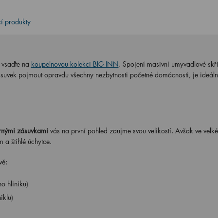
cí produkty
k vsaďte na
koupelnovou kolekci BIG INN
. Spojení masivní umyvadlové skří
suvek pojmout opravdu všechny nezbytnosti početné domácnosti, je ideáln
rnými zásuvkami
vás na první pohled zaujme svou velikostí. Avšak ve velk
 a štíhlé úchytce.
vě:
o hliníku)
iklu)