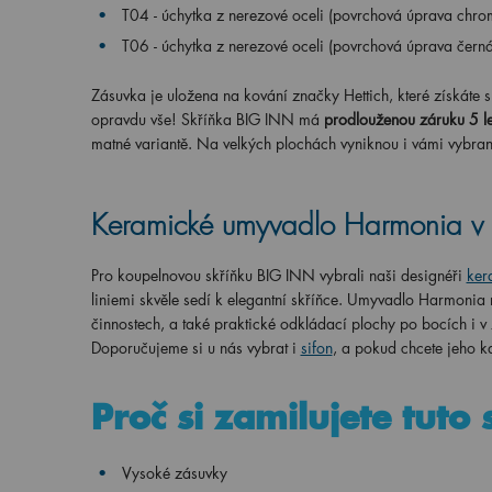
T04 - úchytka z nerezové oceli (povrchová úprava chrom
T06 - úchytka z nerezové oceli (povrchová úprava čern
Zásuvka je uložena na kování značky Hettich, které získáte s
opravdu vše! Skříňka BIG INN má
prodlouženou záruku 5 le
matné variantě. Na velkých plochách vyniknou i vámi vybran
Keramické umyvadlo Harmonia v
Pro koupelnovou skříňku BIG INN vybrali naši designéři
ker
liniemi skvěle sedí k elegantní skříňce. Umyvadlo Harmoni
činnostech, a také praktické odkládací plochy po bocích i 
Doporučujeme si u nás vybrat i
sifon
, a pokud chcete jeho ka
Proč si zamilujete tuto
Vysoké zásuvky