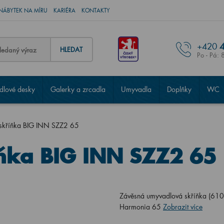
NÁBYTEK NA MÍRU
KARIÉRA
KONTAKTY
+420
4
HLEDAT
Po - Pá: 
lové desky
Galerky a zrcadla
Umyvadla
Doplňky
WC
skříňka BIG INN SZZ2 65
ňka BIG INN SZZ2 65
Závěsná umyvadlová skříňka (61
Harmonia 65
Zobrazit více