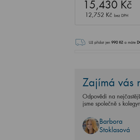
15,430 Kč
12,752 Kč
bez DPH
Už přidat jen
990
Kč
a máte
D
Zajímá vás n
Odpovědi na nejčastějš
jsme společně s kolegy
Barbora
Stoklasová