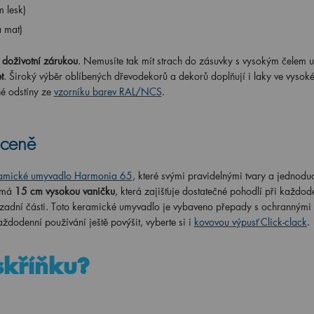
 lesk)
á mat)
doživotní zárukou
. Nemusíte tak mít strach do zásuvky s vysokým čelem ul
t
. Široký výběr oblíbených dřevodekorů a dekorů doplňují i laky ve vysoké
é odstíny ze
vzorníku barev RAL/NCS
.
 ceně
amické umyvadlo Harmonia 65
, které svými pravidelnými tvary a jednod
a má
15 cm vysokou vaničku
, která zajišťuje dostatečné pohodlí při každod
v zadní části. Toto keramické umyvadlo je vybaveno přepady s ochrannými 
ždodenní používání ještě povýšit, vyberte si i
kovovou výpusť Click-clack
.
 skříňku?