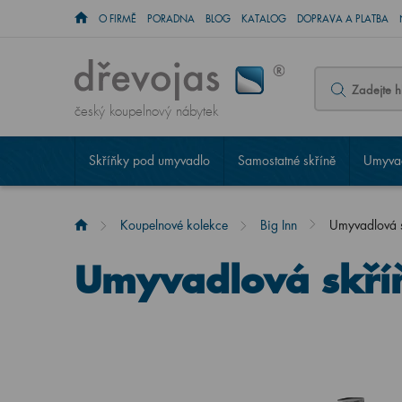
O FIRMĚ
PORADNA
BLOG
KATALOG
DOPRAVA A PLATBA
český koupelnový nábytek
Skříňky pod umyvadlo
Samostatné skříně
Umyvad
Koupelnové kolekce
Big Inn
Umyvadlová 
Umyvadlová skří