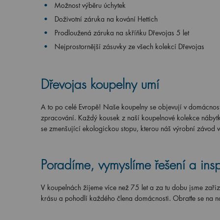
Možnost výběru úchytek
Doživotní záruka na kování Hettich
Prodloužená záruka na skříňku Dřevojas 5 let
Nejprostornější zásuvky ze všech kolekcí Dřevojas
Dřevojas koupelny umí
A to po celé Evropě! Naše koupelny se objevují v domácnoste
zpracování. Každý kousek z naší koupelnové kolekce nábytku
se zmenšující ekologickou stopu, kterou náš výrobní závod 
Poradíme, vymyslíme řešení a ins
V koupelnách žijeme více než 75 let a za tu dobu jsme zařiz
krásu a pohodlí každého člena domácnosti. Obraťte se na n