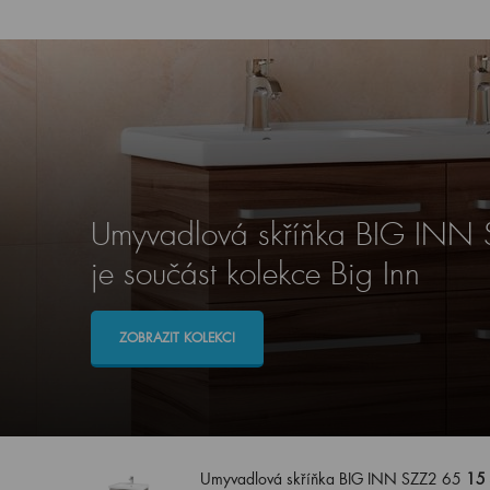
Umyvadlová skříňka BIG INN
je součást kolekce Big Inn
ZOBRAZIT KOLEKCI
Umyvadlová skříňka BIG INN SZZ2 65
15