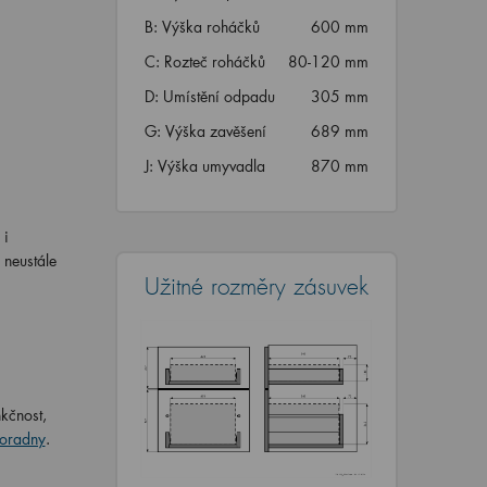
B: Výška roháčků
600 mm
C: Rozteč roháčků
80-120 mm
D: Umístění odpadu
305 mm
G: Výška zavěšení
689 mm
J: Výška umyvadla
870 mm
 i
 neustále
Užitné rozměry zásuvek
kčnost,
oradny
.