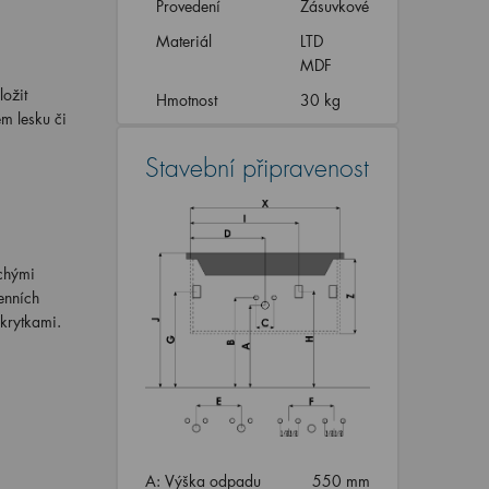
Provedení
Zásuvkové
Materiál
LTD
MDF
ožit
Hmotnost
30 kg
m lesku či
Stavební připravenost
uchými
enních
krytkami.
A: Výška odpadu
550 mm