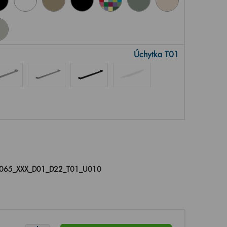
Úchytka T01
_065_XXX_D01_D22_T01_U010