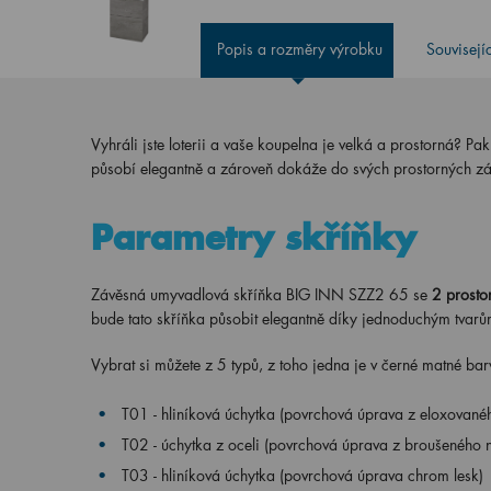
Popis a rozměry výrobku
Souvisejí
Vyhráli jste loterii a vaše koupelna je velká a prostorná? Pa
působí elegantně a zároveň dokáže do svých prostorných zá
Parametry skříňky
Závěsná umyvadlová skříňka BIG INN SZZ2 65 se
2
prosto
bude tato skříňka působit elegantně díky jednoduchým tvarům
Vybrat si můžete z 5 typů, z toho jedna je v černé matné bar
T01 - hliníková úchytka (povrchová úprava z eloxovanéh
T02 - úchytka z oceli (povrchová úprava z broušeného n
T03 -
hliníková úchytka (povrchová úprava chrom lesk)