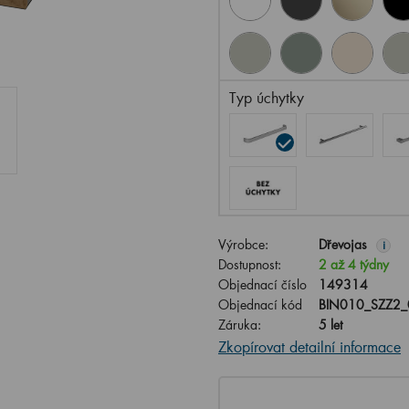
Typ úchytky
Výrobce:
Dřevojas
i
Dostupnost:
2 až 4 týdny
Objednací číslo
149314
Objednací kód
BIN010_SZZ2
Záruka:
5 let
Zkopírovat detailní informace