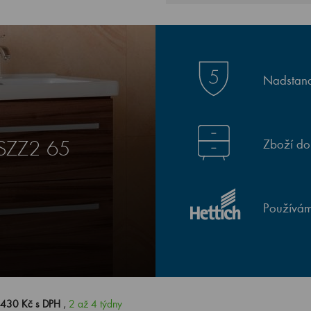
Nadstand
Zboží do
 SZZ2 65
Používám
 430 Kč s DPH
,
2 až 4 týdny