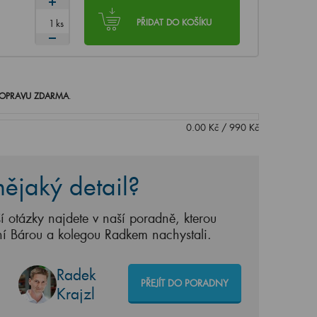
ks
PŘIDAT DO KOŠÍKU
OPRAVU ZDARMA
.
0.00
Kč
/
990
Kč
ějaký detail?
í otázky najdete v naší poradně, kterou
ní Bárou a kolegou Radkem nachystali.
Radek
PŘEJÍT DO PORADNY
Krajzl