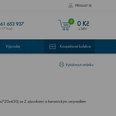
PŘÍHLÁSIT SE
0
0 Kč
61 653 937
8-17 hod.
s DPH
Výprodej
Koupelnové kolekce
Vytisknout stránku
0x720x450) se 2 zásuvkami a keramickým umyvadlem