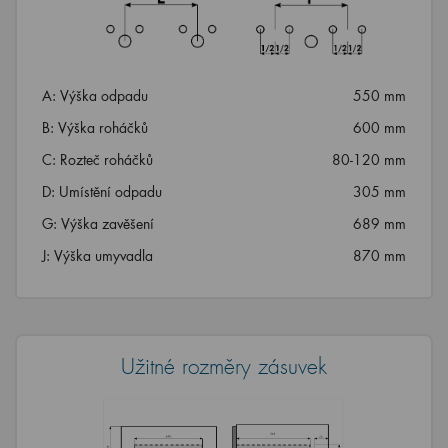
A: Výška odpadu
550 mm
B: Výška roháčků
600 mm
C: Rozteč roháčků
80-120 mm
D: Umístění odpadu
305 mm
G: Výška zavěšení
689 mm
J: Výška umyvadla
870 mm
Užitné rozměry zásuvek