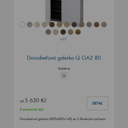
+17
Dvoudveřová galerka Q GA2 80
Kolekce
Q
5 630 Kč
od
DETAIL
5 pracovních dnů
Dvoudveřová galerka (800x680x148) se 2 dřevěnými policemi