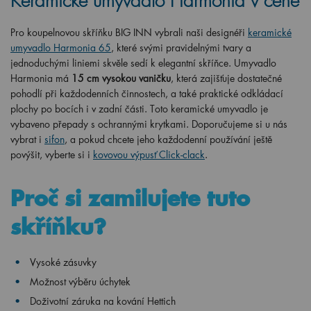
Keramické umyvadlo Harmonia v ceně
Pro koupelnovou skříňku BIG INN vybrali naši designéři
keramické
umyvadlo Harmonia 65
, které svými pravidelnými tvary a
jednoduchými liniemi skvěle sedí k elegantní skříňce. Umyvadlo
Harmonia má
15 cm vysokou vaničku
, která zajišťuje dostatečné
pohodlí při každodenních činnostech, a také praktické odkládací
plochy po bocích i v zadní části. Toto keramické umyvadlo je
vybaveno přepady s ochrannými krytkami. Doporučujeme si u nás
vybrat i
sifon
, a pokud chcete jeho každodenní používání ještě
povýšit, vyberte si i
kovovou výpusť Click-clack
.
Proč si zamilujete tuto
skříňku?
Vysoké zásuvky
Možnost výběru úchytek
Doživotní záruka na kování Hettich