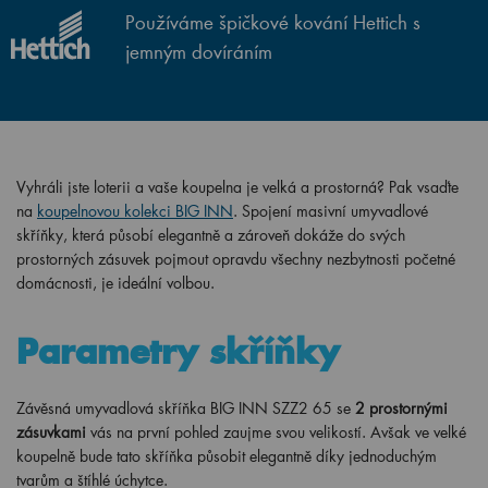
Používáme špičkové kování Hettich s
jemným dovíráním
Vyhráli jste loterii a vaše koupelna je velká a prostorná? Pak vsaďte
na
koupelnovou kolekci BIG INN
. Spojení masivní umyvadlové
skříňky, která působí elegantně a zároveň dokáže do svých
prostorných zásuvek pojmout opravdu všechny nezbytnosti početné
domácnosti, je ideální volbou.
Parametry skříňky
Závěsná umyvadlová skříňka BIG INN SZZ2 65 se
2
prostornými
zásuvkami
vás na první pohled zaujme svou velikostí. Avšak ve velké
koupelně bude tato skříňka působit elegantně díky jednoduchým
tvarům a štíhlé úchytce.