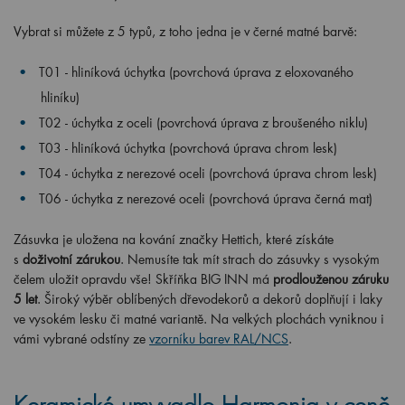
Vybrat si můžete z 5 typů, z toho jedna je v černé matné barvě:
T01 - hliníková úchytka (povrchová úprava z eloxovaného
hliníku)
T02 - úchytka z oceli (povrchová úprava z broušeného niklu)
T03 -
hliníková úchytka (povrchová úprava chrom lesk)
T04 - úchytka z nerezové oceli (povrchová úprava chrom lesk)
T06 - úchytka z nerezové oceli (povrchová úprava černá mat)
Zásuvka je uložena na kování značky Hettich, které získáte
s
doživotní zárukou
. Nemusíte tak mít strach do zásuvky s vysokým
čelem uložit opravdu vše! Skříňka BIG INN má
prodlouženou záruku
5 let
. Široký výběr oblíbených dřevodekorů a dekorů doplňují i laky
ve vysokém lesku či matné variantě. Na velkých plochách vyniknou i
vámi vybrané odstíny ze
vzorníku barev RAL/NCS
.