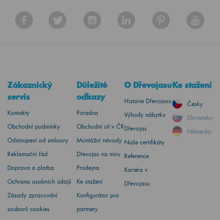
Zákaznický
Důležité
O Dřevojasu
Ke stažení
servis
odkazy
Historie Dřevojasu
Česky
Kontakty
Poradna
Výhody nábytku
Slovensky
Obchodní podmínky
Obchodní síť v ČR
Dřevojas
Německy
Odstoupení od smlouvy
Montážní návody
Naše certifikáty
Reklamační řád
Dřevojas na míru
Reference
Doprava a platba
Prodejna
Kariéra v
Ochrana osobních údajů
Ke stažení
Dřevojasu
Zásady zpracování
Konfigurátor pro
souborů cookies
partnery