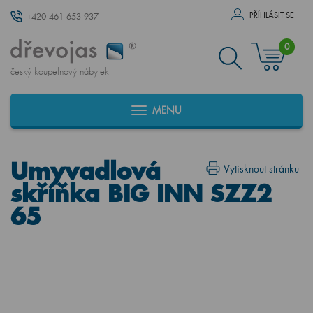
PŘÍHLÁSIT SE
+420 461 653 937
0
český koupelnový nábytek
MENU
Umyvadlová
Vytisknout stránku
skříňka BIG INN SZZ2
65