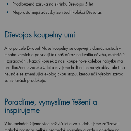
Prodloužená záruka na skříňku Dřevojas 5 let
Nejprostornější zásuvky ze všech kolekcí Dřevojas
Dřevojas koupelny umí
A to po celé Evropě! Naše koupelny se objevují v domácnostech v
mnoha zemích a potvrzují tak náš důraz na kvalitu návrhu, materiálů
i zpracování. Každý kousek z naší koupelnové kolekce nábytku má
prodlouženou záruku 5 let a my jsme hrdí nejen na výrobky, ale i na
neustále se zmenšující ekologickou stopu, kterou náš výrobní závod
ve Svitavách produkuje.
Poradíme, vymyslíme řešení a
inspirujeme
V koupelnách žijeme více než 75 let a za tu dobu jsme zařizovali
maličké prostory, velké i netypické koupelny a vždy s ohledem na