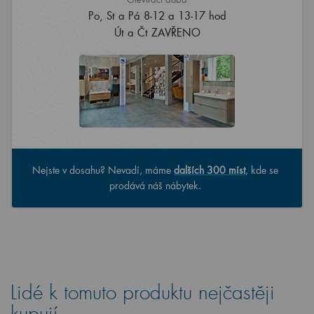
Po, St a Pá 8-12 a 13-17 hod
Út a Čt ZAVŘENO
Nejste v dosahu? Nevadí, máme
dalších 300 míst
, kde se
prodává náš nábytek.
Lidé k tomuto produktu nejčastěji
kupují