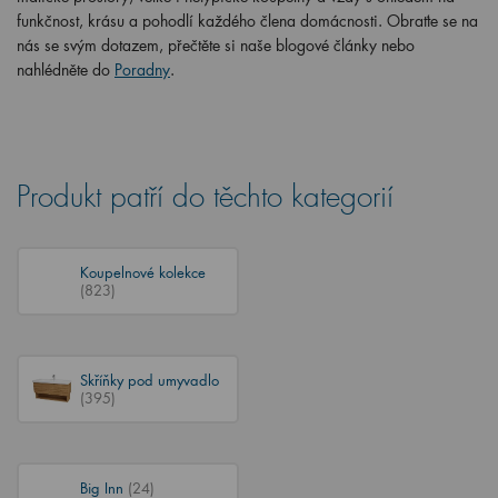
funkčnost, krásu a pohodlí každého člena domácnosti. Obraťte se na
nás se svým dotazem, přečtěte si naše blogové články nebo
nahlédněte do
Poradny
.
Produkt patří do těchto kategorií
Koupelnové kolekce
(823)
Skříňky pod umyvadlo
(395)
Big Inn
(24)