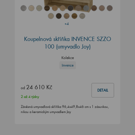
+4
Koupelnová skříňka INVENCE SZZO
100 (umyvadlo Joy)
Kolekce
Invence
24 610 Kč
od
DETAIL
2 až 4 týdny
Závěsná umyvadlová skříňka 96,4x49,8x46 cm s 1 zásuvkou,
nikou a keramickým umyvadlem Joy