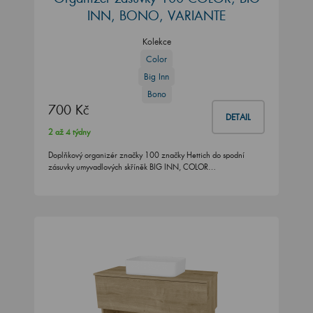
INN, BONO, VARIANTE
Kolekce
Color
Big Inn
Bono
700 Kč
DETAIL
2 až 4 týdny
Doplňkový organizér značky 100 značky Hettich do spodní
zásuvky umyvadlových skříněk BIG INN, COLOR…