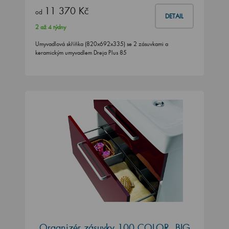
11 370 Kč
od
DETAIL
2 až 4 týdny
Umyvadlová skříňka (820x692x335) se 2 zásuvkami a
keramickým umyvadlem Dreja Plus 85
Organizér zásuvky 100 COLOR, BIG