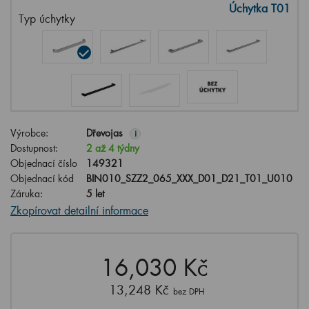
Úchytka T01
Typ úchytky
Výrobce:
Dřevojas
i
Dostupnost:
2 až 4 týdny
Objednací číslo
149321
Objednací kód
BIN010_SZZ2_065_XXX_D01_D21_T01_U010
Záruka:
5 let
Zkopírovat detailní informace
16,030 Kč
13,248 Kč
bez DPH