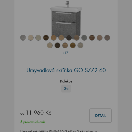
+17
Umyvadlová skříňka GO SZZ2 60
Kolekce
Go
11 960 Kč
od
DETAIL
5 pracovních dnů
Umyvadlová skříňka (545x560x346) se 2 zásuvkami a