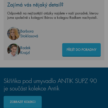
Zajímá vás nějaký detail?
Odpovědi na nejčastější otázky najdete v naší poradně, kterou
jsme společně s kolegyní Bárou a kolegou Radkem nachystali.
Barbora
Stoklasová
Radek
PŘEJÍT DO PORADNY
Krajzl
Skříňka pod umyvadlo ANTIK SUPZ 90
je součást kolekce Antik
ZOBRAZIT KOLEKCI