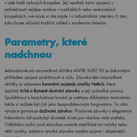
v celé řadě stylových koupelen. Její neotřelý šarm spojený s
jedinečností nejlépe vynikne v rustikálních nebo venkovských
koupelnách, své místo si ale najde i v industriálním interiéru či tam,
kde chcete skloubit tradiční vzhled s moderním řešením.
Parametry, které
nadchnou
Jednozásuvková umyvadlová skříňka ANTIK SUPZ 90 je dokonalým
příkladem spojení praktičnosti a stylu. Zásuvka této umyvadlové
skříňky je vybavena
kovovými pojezdy značky Hettich
, které
zajišťují
tiché a tlumené dovírání zásuvky
a její pohodlný provoz.
Spolehlivost a bezchybnost kování je ověřena důkladným testováním,
takže si můžete být jisti jeho bezproblémovým fungováním. To vám
výrobce garantuje
doživotní zárukou
. Prostorné zásuvky s elegantním
frézováním čel poskytují dostatek místa pro všechny vaše potřeby.
Odkládací polici pod zásuvkou oceníte například na ručníky nebo
větší osušky, zatímco vysoká zásuvka snadno pojme i objemnější