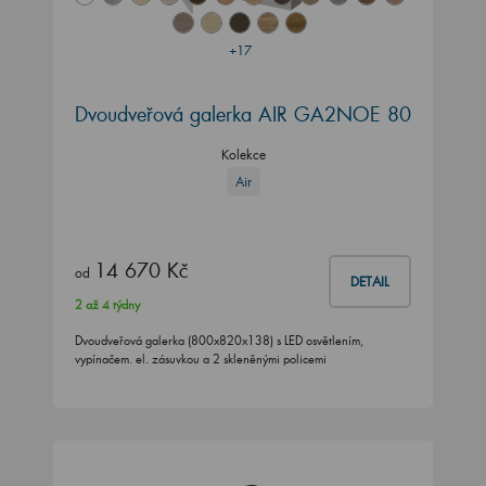
+17
Dvoudveřová galerka AIR GA2NOE 80
Kolekce
Air
14 670 Kč
od
DETAIL
2 až 4 týdny
Dvoudveřová galerka (800x820x138) s LED osvětlením,
vypínačem. el. zásuvkou a 2 skleněnými policemi