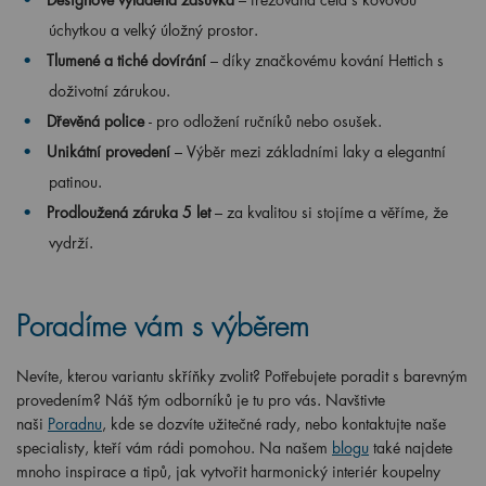
úchytkou a velký úložný prostor.
Tlumené a tiché dovírání
– díky značkovému kování Hettich s
doživotní zárukou.
Dřevěná police
- pro odložení ručníků nebo osušek.
Unikátní provedení
– Výběr mezi základními laky a elegantní
patinou.
Prodloužená záruka 5 let
– za kvalitou si stojíme a věříme, že
vydrží.
Poradíme vám s výběrem
Nevíte, kterou variantu skříňky zvolit? Potřebujete poradit s barevným
provedením? Náš tým odborníků je tu pro vás. Navštivte
naši
Poradnu
, kde se dozvíte užitečné rady, nebo kontaktujte naše
specialisty, kteří vám rádi pomohou. Na našem
blogu
také najdete
mnoho inspirace a tipů, jak vytvořit harmonický interiér koupelny