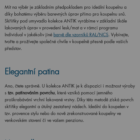
Mít na výběr je základním předpokladem pro ideální koupelnu a
díky bohatému výběru barevných úprav přímo pro koupelnu snů.
Skříňky pod umyvadlo kolekce ANTIK vyrábíme v základní škále
lakovaných úprav v provedení lesk/mat a v rámci programu
Individual v jakékoliv jiné
barvě dle vzorníků RAL/NCS
. Vybírejte,
tvořte a prožívejte společné chvíle v koupelně přesně podle vašich
představ.
Elegantní patina
Ano, čtete správně. U kolekce ANTIK je k dispozici i možnost výroby
s
tzv. patinováním povrchu
, které vzniká pomocí jemného
proškrabávání vrchní lakované vrstvy. Díky této metodě získá povrch
skříňky elegantní a útulný zestařený nádech. Ideální do koupelen v
tzv. provence stylu nebo do nově zrekonstruované koupelny ve
venkovském stavení či ve vašem penzionu.