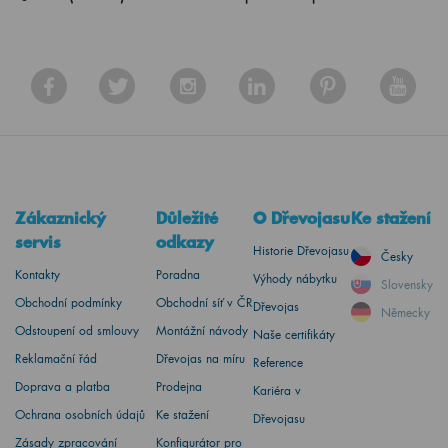
Zákaznický
Důležité
O Dřevojasu
Ke stažení
servis
odkazy
Historie Dřevojasu
Česky
Kontakty
Poradna
Výhody nábytku
Slovensky
Obchodní podmínky
Obchodní síť v ČR
Dřevojas
Německy
Odstoupení od smlouvy
Montážní návody
Naše certifikáty
Reklamační řád
Dřevojas na míru
Reference
Doprava a platba
Prodejna
Kariéra v
Ochrana osobních údajů
Ke stažení
Dřevojasu
Zásady zpracování
Konfigurátor pro