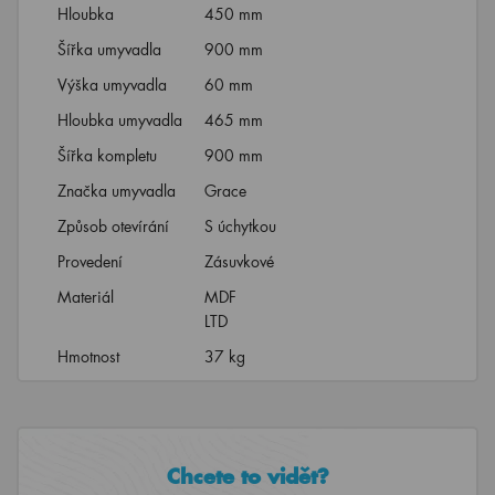
Hloubka
450 mm
Šířka umyvadla
900 mm
Výška umyvadla
60 mm
Hloubka umyvadla
465 mm
Šířka kompletu
900 mm
Značka umyvadla
Grace
Způsob otevírání
S úchytkou
Provedení
Zásuvkové
Materiál
MDF
LTD
Hmotnost
37 kg
Chcete to vidět?