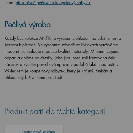
nebo
jak správně pečovat o koupelnový nábytek
.
Pečlivá výroba
Každý kus kolekce ANTIK je vyráběn s ohledem na udržitelnost a
šetrnost k přírodě. Ve výrobním závodě ve Svitavách využíváme
moderní technologie a pouze kvalitní materiály. Minimalizujeme
odpad a dbáme na detaily, jako jsou precizně frézovaná čela
zásuvek a kvalitní povrchová úprava v podobě laků nebo patiny.
Výsledkem je koupelnový nábytek, který je krásný, funkční a
ohleduplný k životnímu prostředí.
Produkt patří do těchto kategorií
Koupelnové kolekce