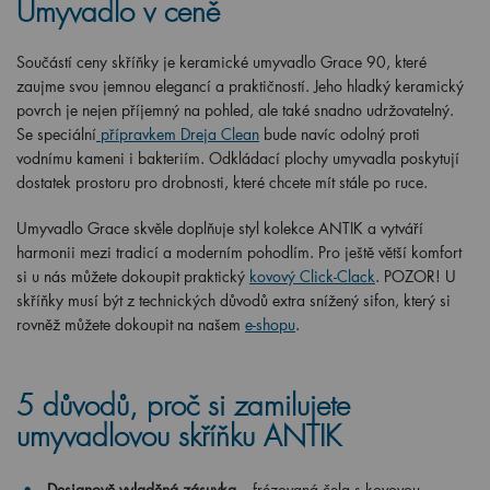
Umyvadlo v ceně
Součástí ceny skříňky je keramické umyvadlo Grace 90, které
zaujme svou jemnou elegancí a praktičností. Jeho hladký keramický
povrch je nejen příjemný na pohled, ale také snadno udržovatelný.
Se speciální
přípravkem Dreja Clean
bude navíc odolný proti
vodnímu kameni i bakteriím. Odkládací plochy umyvadla poskytují
dostatek prostoru pro drobnosti, které chcete mít stále po ruce.
Umyvadlo Grace skvěle doplňuje styl kolekce ANTIK a vytváří
harmonii mezi tradicí a moderním pohodlím. Pro ještě větší komfort
si u nás můžete dokoupit praktický
kovový Click-Clack
. POZOR! U
skříňky musí být z technických důvodů extra snížený sifon, který si
rovněž můžete dokoupit na našem
e-shopu
.
5 důvodů, proč si zamilujete
umyvadlovou skříňku ANTIK
Designově vyladěná zásuvka
– frézovaná čela s kovovou