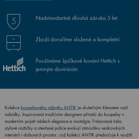
Nadstandartně dlouhá záruka 5 let
Zboží doručíme složené a kompletní
Používáme špičkové kování Hettich s
jemným dovíráním
Kolekce
koupelnového nábytku ANTIK
je skutečným klenotem naší
nabídky. Inspirovaná tradičním designem přináší do koupelny v
moderním pojetí nádech elegance a nostalgie. Frézovaná čela,
stylové nožičky a otevřené police evokují atmosféru venkovských
interiérů i dobových prostor, což kolekci ANTIK předurčuje k využití