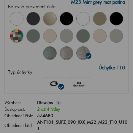
M23 Mint grey mat patina
Barevné provedení čela
Úchytka T10
Typ úchytky
Výrobce:
Dřevojas
i
Dostupnost:
2 až 4 týdny
Objednací číslo
574680
ANT101_SUPZ_090_XXX_M22_M23_T10_U10
Objednací kód
1