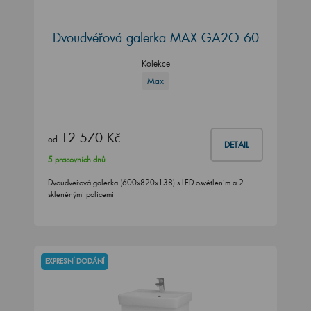
Dvoudvéřová galerka MAX GA2O 60
Kolekce
Max
12 570 Kč
od
DETAIL
5 pracovních dnů
Dvoudveřová galerka (600x820x138) s LED osvětlením a 2
skleněnými policemi
EXPRESNÍ DODÁNÍ