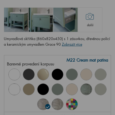
další
Umyvadlová skříňka (860x820x450) s 1 zásuvkou, dřevěnou policí
a keramickým umyvadlem Grace 90
Zobrazit více
M22 Cream mat patina
Barevné provedení korpusu