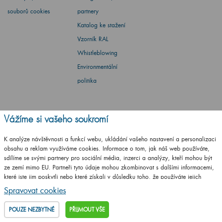
souborů cookies
partnery
Katalog ke stažení
Vzorník RAL
Whistleblowing
Environmentální
politika
Vážíme si vašeho soukromí
Barbora Stoklasová
K analýze návštěvnosti a funkcí webu, ukládání vašeho nastavení a personalizaci
obsahu a reklam využíváme cookies. Informace o tom, jak náš web používáte,
Máte dotaz? Ptejte se
sdílíme se svými partnery pro sociální média, inzerci a analýzy, kteří mohou být
ze zemí mimo EU. Partneři tyto údaje mohou zkombinovat s dalšími informacemi,
které jste jim poskytli nebo které získali v důsledku toho, že používáte jejich
+420
461 653 937
služby.
Podrobné informace
Po - Pá: 8-17 hod.
Spravovat cookies
info@drevojas.cz
POUZE NEZBYTNÉ
PŘIJMOUT VŠE