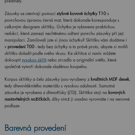
předměty.
Zásuvky se otevírají pomocí
stylové kovové úchytky T10
s
povrchovou úpravou černá mat, která dokonale koresponduje s
celkovým designem skříňky. Úchytka je vybavena praktickou
redukcí, která zamezí nechtěnému odření povrchu zásuvky při její
manipulaci. Zamilovali jste si jinou úchytku? Skříňku vám dodáme i
v
provedení T00
- tedy bez úchytky a to právě proto, abyste si mohli
skříňku doladit podle svého vkusu. Ke skříňce si navíc můžete
dokoupit
vysokou skříň
nebo zrcadlo a originální světlo, které
společně vytvoří dokonale sladěnou koupelnu.
Korpus skříňky a čelo zásuvky jsou vyrobeny z
kvalitních MDF desek
,
tedy dřevovláknitého materiálu s vysokou odolností. Samotná
zásuvka je vyrobena z dřevotřísky (LTD). Skříňka stojí na
kovových
nastavitelných nožičkách
, díky nimž ji snadno vyrovnáte i na nerovné
podlaze.
Barevná provedení