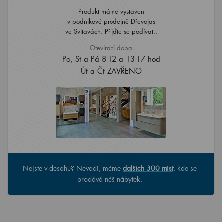
Produkt máme vystaven
v podnikové prodejně Dřevojas
ve Svitavách. Přijďte se podívat..
Otevírací doba
Po, St a Pá 8-12 a 13-17 hod
Út a Čt ZAVŘENO
Nejste v dosahu? Nevadí, máme
dalších 300 míst
, kde se
prodává náš nábytek.