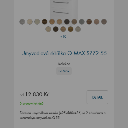
+10
Umyvadlová skříňka Q MAX SZZ2 55
Kolekce
Q Max
12 830 Kč
od
DETAIL
5 pracovních dnů
Závěsná umyvadlová skříňka (495x560x436) se 2 zásuvkami a
keramickým umyvadlem Q 55