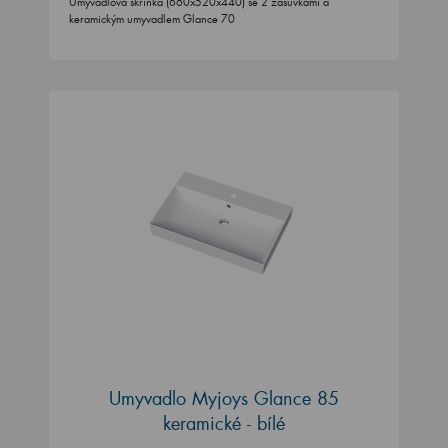
Umyvadlová skříňka (660x520x440) se 2 zásuvkami a
keramickým umyvadlem Glance 70
Umyvadlo Myjoys Glance 85
keramické - bílé