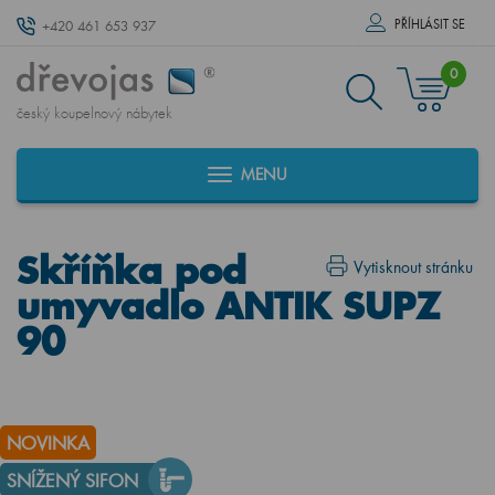
PŘÍHLÁSIT SE
+420 461 653 937
0
český koupelnový nábytek
MENU
Skříňka pod
Vytisknout stránku
umyvadlo ANTIK SUPZ
90
NOVINKA
SNÍŽENÝ SIFON