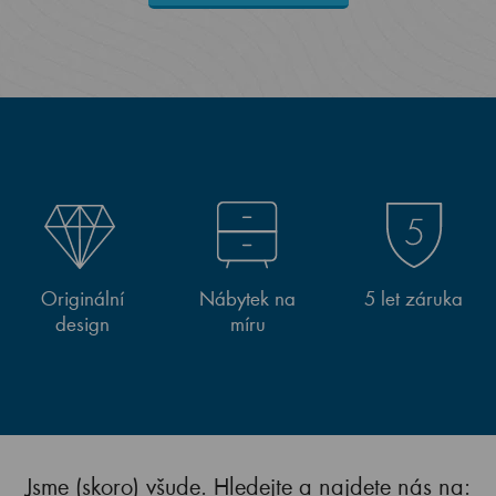
Originální
Nábytek na
5 let záruka
design
míru
Jsme (skoro) všude. Hledejte a najdete nás na: