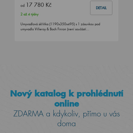
17 780 Kč
od
DETAIL
2 až 4 týdny
Umyvadlová skříňka (1190x350x495) s 1 zásuvkou pod
umyvadlo Villeroy & Boch Finion (není součástí…
Nový katalog k prohlédnutí
online
ZDARMA a kdykoliv, přímo u vás
doma