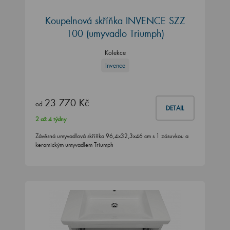
Koupelnová skříňka INVENCE SZZ
100 (umyvadlo Triumph)
Kolekce
Invence
23 770 Kč
od
DETAIL
2 až 4 týdny
Závěsná umyvadlová skříňka 96,4x32,3x46 cm s 1 zásuvkou a
keramickým umyvadlem Triumph