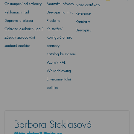
Odstoupení od smlouvy
Montážní návody
Naše certifikáty
Reklamační řád
Dřevojas na míru
Reference
Doprava a platba
Prodejna
Kariéra v
Ochrana osobních údajů
Ke stažení
Dřevojasu
Zásady zpracování
Konfigurátor pro
souborů cookies
partnery
Katalog ke stažení
Vzorník RAL
Whistleblowing
Environmentální
politika
Barbora Stoklasová
Máte dotaz? Ptejte se