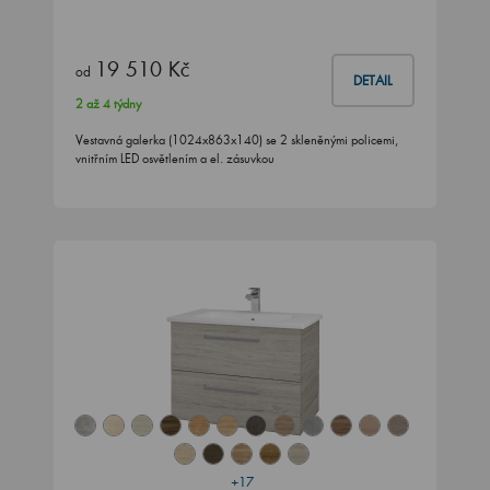
19 510 Kč
od
DETAIL
2 až 4 týdny
Vestavná galerka (1024x863x140) se 2 skleněnými policemi,
vnitřním LED osvětlením a el. zásuvkou
+17