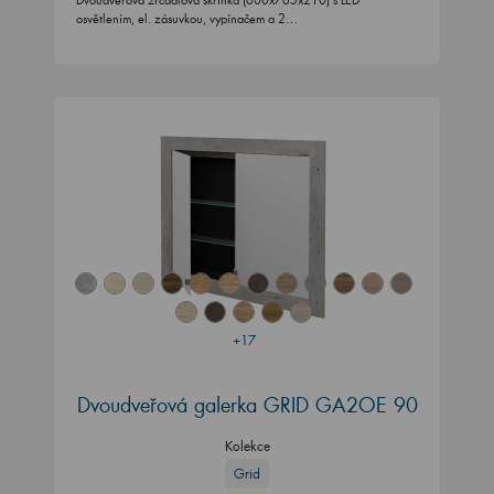
Dvoudveřová zrcadlová skříňka (600x765x210) s LED
osvětlením, el. zásuvkou, vypínačem a 2…
+17
Dvoudveřová galerka GRID GA2OE 90
Kolekce
Grid