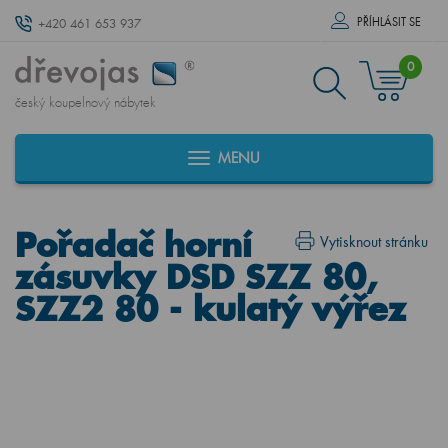
PŘÍHLÁSIT SE
+420 461 653 937
0
český koupelnový nábytek
MENU
Pořadač horní
Vytisknout stránku
zásuvky DSD SZZ 80,
SZZ2 80 - kulatý výřez