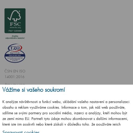
ČSN EN ISO
14001:2016
ČSN EN ISO
Vážíme si vašeho soukromí
9001:2016
K analýze návštěvnosti a funkcí webu, ukládání vašeho nastavení a personalizaci
obsahu a reklam využíváme cookies. Informace o tom, jak náš web používáte,
sdílíme se svými partnery pro sociální média, inzerci a analýzy, kteří mohou být
ze zemí mimo EU. Partneři tyto údaje mohou zkombinovat s dalšími informacemi,
které jste jim poskytli nebo které získali v důsledku toho, že používáte jejich
Vytvořilo studio
CZECHGROUP.cz
služby.
Podrobné informace
Spravovat cookies