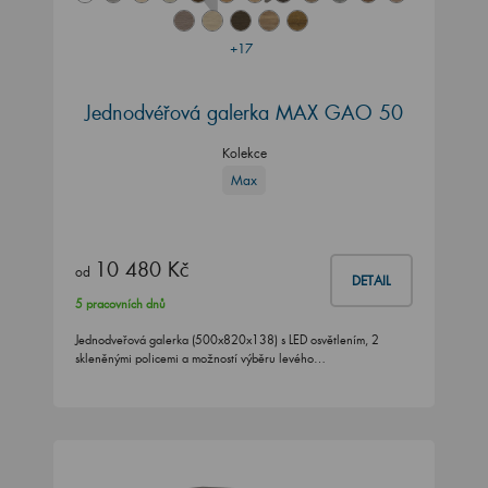
+17
Jednodvéřová galerka MAX GAO 50
Kolekce
Max
10 480 Kč
od
DETAIL
5 pracovních dnů
Jednodveřová galerka (500x820x138) s LED osvětlením, 2
skleněnými policemi a možností výběru levého…