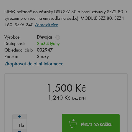
Nízký pořadač do zásuvky DSD SZZ 80 a horní zásuvky SZZ2 80 (s
výřezem pro všechna umyvadla na desku), MODULE SZZ 80, SZZ4
160, SZZ6 240
Zobrazit více
Výrobce:
Dřevojas
i
Dostupnost:
2 až 4 týdny
Objednací číslo
002947
Záruka:
2 roky
Zkopírovat detailní informace
1,500 Kč
1,240 Kč
bez DPH
ks
PŘIDAT DO KOŠÍKU