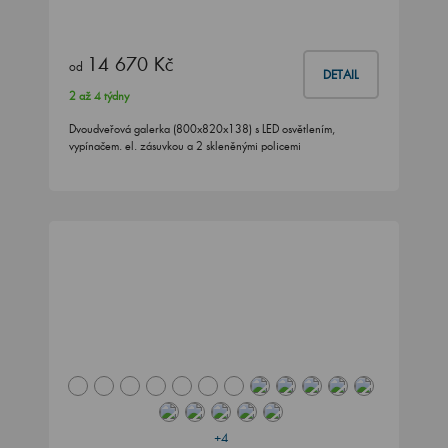
14 670 Kč
od
DETAIL
2 až 4 týdny
Dvoudveřová galerka (800x820x138) s LED osvětlením,
vypínačem. el. zásuvkou a 2 skleněnými policemi
+4