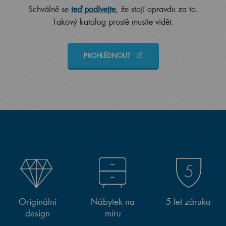
Schválně se
teď podívejte
, že stojí opravdu za to.
Takový katalog prostě musíte vidět.
PROHLÉDNOUT
Originální
Nábytek na
5 let záruka
design
míru