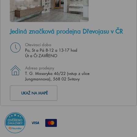
Jediná značková prodejna Dřevojasu v ČR
Otevírací doba
Po, St a Pá 8-12 a 13-17 hod
Út a Čt ZAVŘENO
Adresa prodejny
T. G. Masaryka 46/22 (vstup z ulice
Jungmannova), 568 02 Svitavy
UKAŽ NA MAPĚ