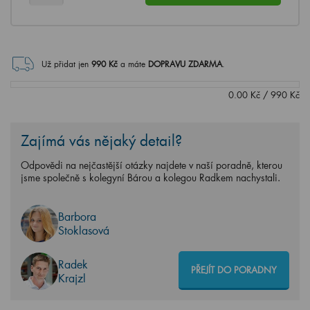
Už přidat jen
990
Kč
a máte
DOPRAVU ZDARMA
.
0.00
Kč
/
990
Kč
Zajímá vás nějaký detail?
Odpovědi na nejčastější otázky najdete v naší poradně, kterou
jsme společně s kolegyní Bárou a kolegou Radkem nachystali.
Barbora
Stoklasová
Radek
PŘEJÍT DO PORADNY
Krajzl