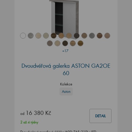
+17
Dvoudvéřová galerka ASTON GA2OE
60
Kolekce
Aston
16 380 Kč
od
DETAIL
2 až 4 týdny