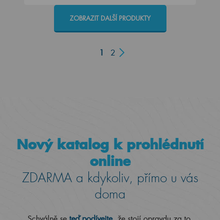
ZOBRAZIT DALŠÍ PRODUKTY
1
2
Nový katalog k prohlédnutí
online
ZDARMA a kdykoliv, přímo u vás
doma
Schválně se
teď podívejte
, že stojí opravdu za to.