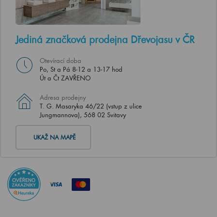
Jediná značková prodejna Dřevojasu v ČR
Otevírací doba
Po, St a Pá 8-12 a 13-17 hod
Út a Čt ZAVŘENO
Adresa prodejny
T. G. Masaryka 46/22 (vstup z ulice
Jungmannova), 568 02 Svitavy
UKAŽ NA MAPĚ