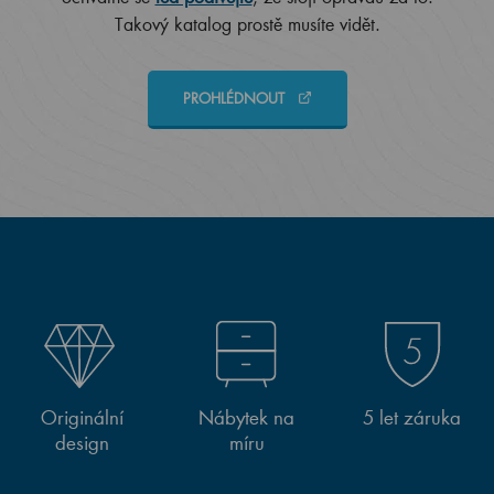
Takový katalog prostě musíte vidět.
PROHLÉDNOUT
Originální
Nábytek na
5 let záruka
design
míru