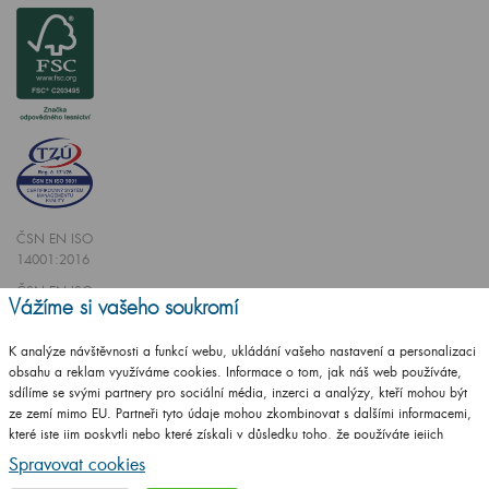
ČSN EN ISO
14001:2016
ČSN EN ISO
Vážíme si vašeho soukromí
9001:2016
K analýze návštěvnosti a funkcí webu, ukládání vašeho nastavení a personalizaci
obsahu a reklam využíváme cookies. Informace o tom, jak náš web používáte,
sdílíme se svými partnery pro sociální média, inzerci a analýzy, kteří mohou být
ze zemí mimo EU. Partneři tyto údaje mohou zkombinovat s dalšími informacemi,
které jste jim poskytli nebo které získali v důsledku toho, že používáte jejich
Vytvořilo studio
CZECHGROUP.cz
služby.
Podrobné informace
Spravovat cookies