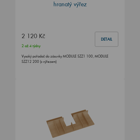
hranatý výřez
2 120 Kč
DETAIL
2 až 4 týdny
Vysoký pořadač do zásuvky MODULE SZZ1 100, MODULE
SZZ12 200 (s výřezem)