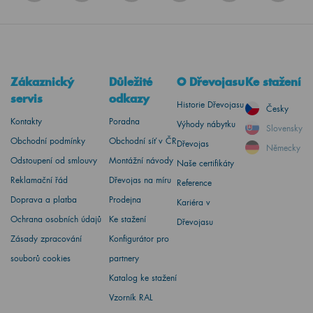
Zákaznický
Důležité
O Dřevojasu
Ke stažení
servis
odkazy
Historie Dřevojasu
Česky
Kontakty
Poradna
Výhody nábytku
Slovensky
Obchodní podmínky
Obchodní síť v ČR
Dřevojas
Německy
Odstoupení od smlouvy
Montážní návody
Naše certifikáty
Reklamační řád
Dřevojas na míru
Reference
Doprava a platba
Prodejna
Kariéra v
Ochrana osobních údajů
Ke stažení
Dřevojasu
Zásady zpracování
Konfigurátor pro
souborů cookies
partnery
Katalog ke stažení
Vzorník RAL