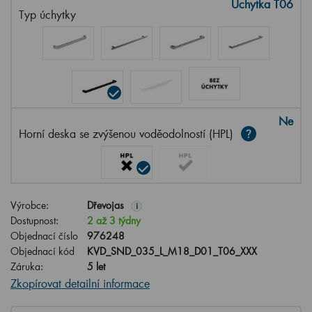
Úchytka T06
Typ úchytky
Ne
Horní deska se zvýšenou voděodolností (HPL)
Výrobce:
Dřevojas
i
Dostupnost:
2 až 3 týdny
Objednací číslo
976248
Objednací kód
KVD_SND_035_L_M18_D01_T06_XXX
Záruka:
5 let
Zkopírovat detailní informace