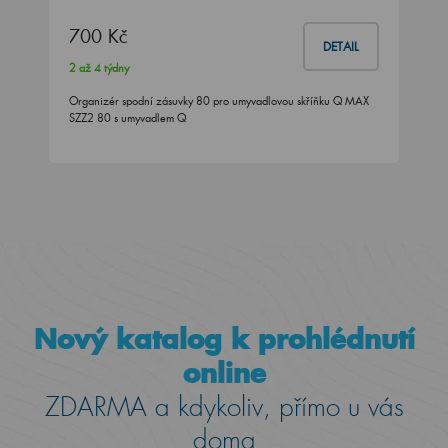
700 Kč
DETAIL
2 až 4 týdny
Organizér spodní zásuvky 80 pro umyvadlovou skříňku Q MAX
SZZ2 80 s umyvadlem Q
Nový katalog k prohlédnutí
online
ZDARMA a kdykoliv, přímo u vás
doma