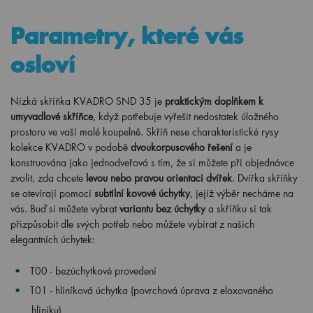
Parametry, které vás
osloví
Nízká skříňka KVADRO SND 35 je
praktickým doplňkem k
umyvadlové skříňce
, když potřebuje vyřešit nedostatek úložného
prostoru ve vaší malé koupelně. Skříň nese charakteristické rysy
kolekce KVADRO v podobě
dvoukorpusového řešení
a je
konstruována jako jednodveřová s tím, že si můžete při objednávce
zvolit, zda chcete
levou nebo pravou orientaci dvířek
. Dvířka skříňky
se otevírají pomocí
subtilní kovové úchytky
, jejíž výběr necháme na
vás. Buď si můžete vybrat
variantu bez úchytky
a skříňku si tak
přizpůsobit dle svých potřeb nebo můžete vybírat z našich
elegantních úchytek:
T00 - bezúchytkové provedení
T01 - hliníková úchytka (povrchová úprava z eloxovaného
hliníku)