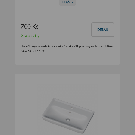
Q Max
700 Kč
DETAIL
2 až 4 týdny
Doplňkový organizér spodní zásuvky 70 pro umyvadlovou skříňku
Q MAX SZZ2 70