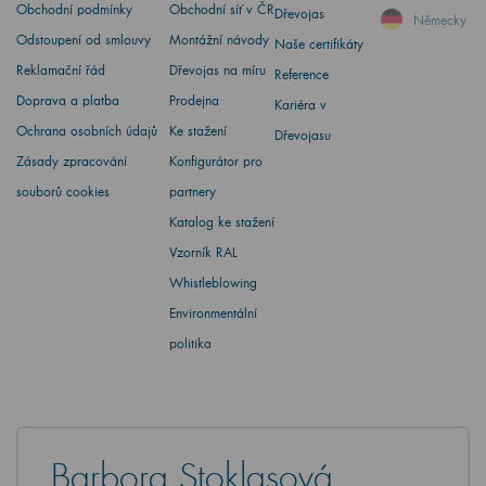
Obchodní podmínky
Obchodní síť v ČR
Dřevojas
Německy
Odstoupení od smlouvy
Montážní návody
Naše certifikáty
Reklamační řád
Dřevojas na míru
Reference
Doprava a platba
Prodejna
Kariéra v
Ochrana osobních údajů
Ke stažení
Dřevojasu
Zásady zpracování
Konfigurátor pro
souborů cookies
partnery
Katalog ke stažení
Vzorník RAL
Whistleblowing
Environmentální
politika
Barbora Stoklasová