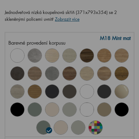
Jednodveřová nízká koupelnová skříň (371x793x354) se 2
skleněnými policemi uvnitř
Zobrazit více
M18 Mint mat
Barevné provedení korpusu