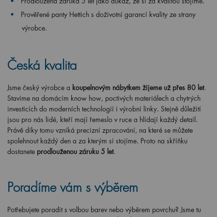
Prodloužená záruka 5 let jako důkaz, že si za kvalitou stojíme.
Prověřené panty Hettich s doživotní garancí kvality ze strany
výrobce.
Česká kvalita
Jsme český výrobce a
koupelnovým nábytkem žijeme už přes 80 let
.
Stavíme na domácím know how, poctivých materiálech a chytrých
investicích do moderních technologií i výrobní linky. Stejně důležití
jsou pro nás lidé, kteří mají řemeslo v ruce a hlídají každý detail.
Právě díky tomu vzniká precizní zpracování, na které se můžete
spolehnout každý den a za kterým si stojíme. Proto na skříňku
dostanete
prodlouženou záruku 5 let
.
Poradíme vám s výběrem
Potřebujete poradit s volbou barev nebo výběrem povrchu? Jsme tu