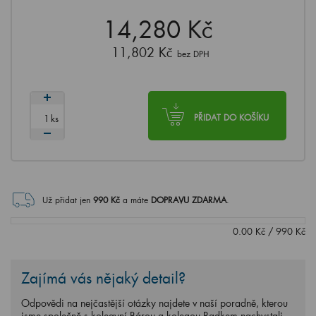
14,280 Kč
11,802 Kč
bez DPH
ks
PŘIDAT DO KOŠÍKU
Už přidat jen
990
Kč
a máte
DOPRAVU ZDARMA
.
0.00
Kč
/
990
Kč
Zajímá vás nějaký detail?
Odpovědi na nejčastější otázky najdete v naší poradně, kterou
jsme společně s kolegyní Bárou a kolegou Radkem nachystali.