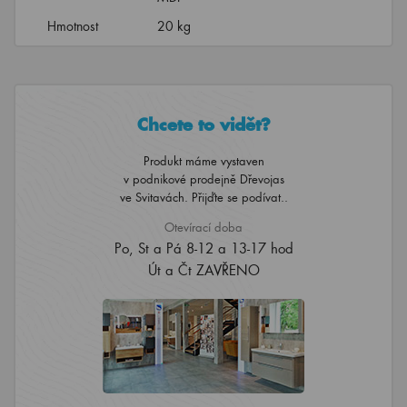
Hmotnost
20 kg
Chcete to vidět?
Produkt máme vystaven
v podnikové prodejně Dřevojas
ve Svitavách. Přijďte se podívat..
Otevírací doba
Po, St a Pá 8-12 a 13-17 hod
Út a Čt ZAVŘENO