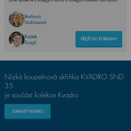
Barbora
Stoklasová
Radek
PŘEJÍT DO PORADNY
Krajzl
Nízká koupelnová skříňka KVADRO SND
35
je součást kolekce Kvadro
ZOBRAZIT KOLEKCI