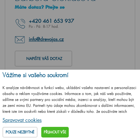
Máte dotaz? Ptejte se
+420
461 653 937
Po - Pá: 8-17 hod.
info@drevojas.cz
NAPIŠTE VÁŠ DOTAZ
Vážíme si vašeho soukromí
K analýze návštěvnosti a funkcí webu, ukládání vašeho nastavení a personalizaci
obsahu a reklam využíváme cookies. Informace o tom, jak náš web používáte,
sdílíme se svými partnery pro sociální média, inzerci a analýzy, kteří mohou být
ze zemí mimo EU. Partneři tyto údaje mohou zkombinovat s dalšími informacemi,
které jste jim poskytli nebo které získali v důsledku toho, že používáte jejich
služby.
Podrobné informace
Spravovat cookies
POUZE NEZBYTNÉ
PŘIJMOUT VŠE