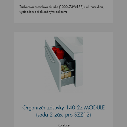
Třídveřová zrcadlová skříňka (1000x739x138) s el. zásuvkou,
vypínačem a 6 skleněnými policemi
Organizér zásuvky 140 2z MODULE
(sada 2 zás. pro SZZ12)
Kolekce