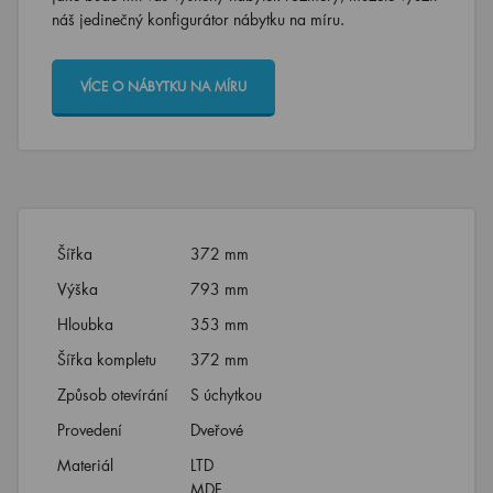
náš jedinečný konfigurátor nábytku na míru.
VÍCE O NÁBYTKU NA MÍRU
Šířka
372 mm
Výška
793 mm
Hloubka
353 mm
Šířka kompletu
372 mm
Způsob otevírání
S úchytkou
Provedení
Dveřové
Materiál
LTD
MDF