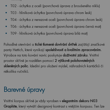
T02 - úchytka z oceli (povrchová úprava z broušeného niklu)
T03 - hliníková úchytka (povrchová úprava chrom lesk)
T04 - úchytka z nerezové oceli (povrchová úprava chrom lesk)
T06 - úchytka z nerezové oceli (povrchová úprava černá mat)
T09 - hliníková úchytka (povrchová úprava bílá mat)
Pohodlné otevírání a
tiché tlumené dovírání dvířek
zajišťují značkové
panty Hettich, které vynikají
spolehlivostí a kvalitním zpracováním
.
Výrobce na toto kování navíc poskytuje
doživotní záruku
. Vnitřní
prostor skříně je rozdělen pomocí
2 výškově polohovatelných
skleněných polic
. Ideální pro uložení mýdel, náhradních kartáčků či
několika ručníků.
Barevné úpravy
Vnitřní korpus skříně je vždy vyroben v
elegantním dekoru N03
Graphite
, který vytváří designový kontrast s vnějším korpusu. Ten lze