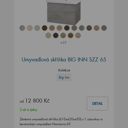
+17
Umyvadlová skříňka BIG INN SZZ 65
Kolekce
Big Inn
12 800 Kč
od
DETAIL
2 až 4 týdny
Závěsná umyvadlová skříňka (610x420x450) s 1 zásuvkou a
keramickým umyvadlem Harmonia 65