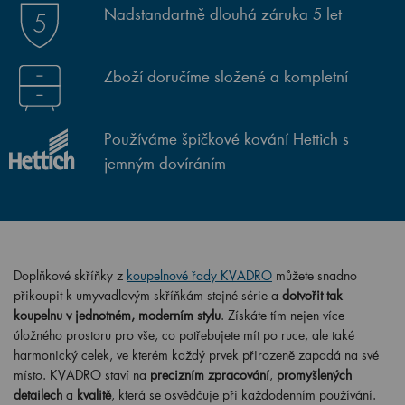
Nadstandartně dlouhá záruka 5 let
Zboží doručíme složené a kompletní
Používáme špičkové kování Hettich s
jemným dovíráním
Doplňkové skříňky z
koupelnové řady KVADRO
můžete snadno
přikoupit k umyvadlovým skříňkám stejné série a
dotvořit tak
koupelnu v jednotném, moderním stylu
. Získáte tím nejen více
úložného prostoru pro vše, co potřebujete mít po ruce, ale také
harmonický celek, ve kterém každý prvek přirozeně zapadá na své
místo. KVADRO staví na
precizním zpracování
,
promyšlených
detailech
a
kvalitě
, která se osvědčuje při každodenním používání.