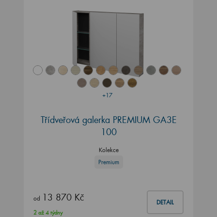
+17
Třídveřová galerka PREMIUM GA3E
100
Kolekce
Premium
13 870 Kč
od
DETAIL
2 až 4 týdny