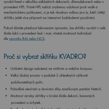
vyrobit hned v několika základních dekorech, dřevodekorech nebo v
provedení HPL. Právě HPL nabízí zvýšenou odolnost proti vodě a
mechanickému poškození, a je tak vhodnou volbou pro ty, kteří chtějí
skříňku ještě více připravit na intenzivní každodenní používání.
Pokud dáváte přednost lakovaným úpravám, lze skříňku vyrobit v celé
škále laků v provedení lesk i mat, včetně možnosti Individual
dle
vzorníku RAL nebo NCS
.
Proč si vybrat skříňku KVADRO?
Unikátní design založený na vnitřním a vnějším korpusu.
Velký úložný prostor v podobě 2 skleněných výškově
polohovatelných polic.
Pohodlné otevírání a dovírání díky značkovým pantům Hettich.
Možnost výroby skříňky v široké škále dekorů, barevných
provedení a úchytek.