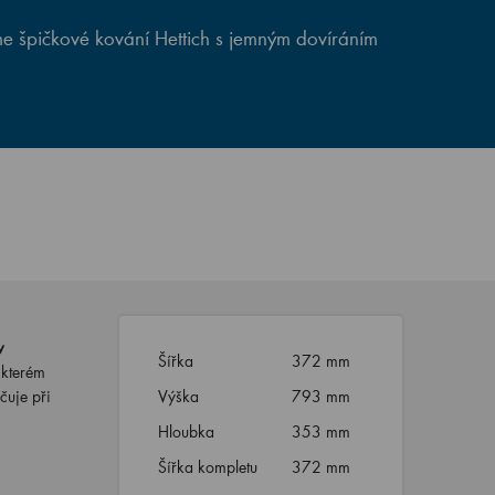
e špičkové kování Hettich s jemným dovíráním
v
Šířka
372 mm
 kterém
čuje při
Výška
793 mm
Hloubka
353 mm
Šířka kompletu
372 mm