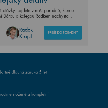
í otázky najdete v naší poradně, kterou
ní Bárou a kolegou Radkem nachystali.
Radek
PŘEJÍT DO PORADNY
Krajzl
artně dlouhá záruka 5 let
ručíme složené a kompletní