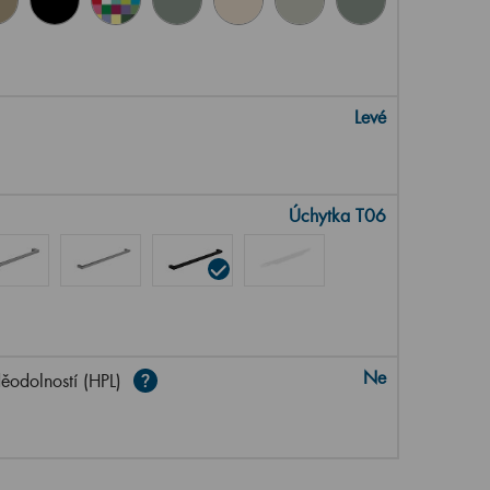
Levé
Úchytka T06
Ne
ěodolností (HPL)