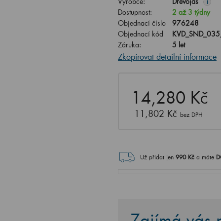
Výrobce:
Dřevojas
i
Dostupnost:
2 až 3 týdny
Objednací číslo
976248
Objednací kód
KVD_SND_035
Záruka:
5 let
Zkopírovat detailní informace
14,280 Kč
11,802 Kč
bez DPH
Už přidat jen
990
Kč
a máte
D
Zajímá vás n