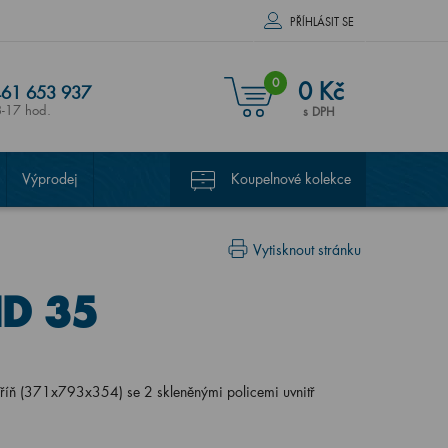
PŘÍHLÁSIT SE
0
0 Kč
61 653 937
8-17 hod.
s DPH
Výprodej
Koupelnové kolekce
Vytisknout stránku
ND 35
říň (371x793x354) se 2 skleněnými policemi uvnitř