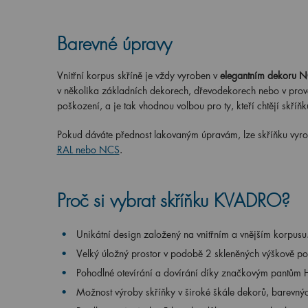
Barevné úpravy
Vnitřní korpus skříně je vždy vyroben v
elegantním dekoru N
v několika základních dekorech, dřevodekorech nebo v prov
poškození, a je tak vhodnou volbou pro ty, kteří chtějí skříňk
Pokud dáváte přednost lakovaným úpravám, lze skříňku vyrobit
RAL nebo NCS
.
Proč si vybrat skříňku KVADRO?
Unikátní design založený na vnitřním a vnějším korpusu
Velký úložný prostor v podobě 2 skleněných výškově pol
Pohodlné otevírání a dovírání díky značkovým pantům H
Možnost výroby skříňky v široké škále dekorů, barevnýc