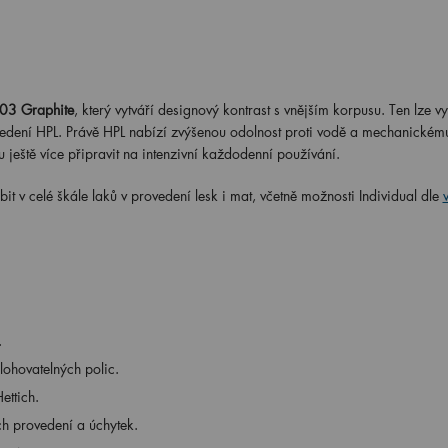
03 Graphite
, který vytváří designový kontrast s vnějším korpusu. Ten lze v
edení HPL. Právě HPL nabízí zvýšenou odolnost proti vodě a mechanickém
u ještě více připravit na intenzivní každodenní používání.
 v celé škále laků v provedení lesk i mat, včetně možnosti Individual dle
.
ohovatelných polic.
ettich.
h provedení a úchytek.