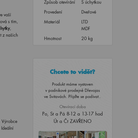
Způsob otevírání
S úchytkou
Provedení
Dveřové
e vaší
ová s tím,
Materiál
LTD
chytky
,
MDF
t z našich
Hmotnost
20 kg
Chcete to vidět?
Produkt máme vystaven
v podnikové prodejně Dřevojas
ve Svitavách. Přijďte se podívat..
Otevírací doba
Po, St a Pá 8-12 a 13-17 hod
Út a Čt ZAVŘENO
. Výrobce
. Ideální