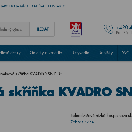
NÁBYTEK NA MÍRU
KARIÉRA
KONTAKTY
+420
4
HLEDAT
Po - Pá: 
lové desky
Galerky a zrcadla
Umyvadla
Doplňky
WC
upelnová skříňka KVADRO SND 35
á skříňka KVADRO S
Jednodveřová nízká koupelnová sk
Zobrazit více