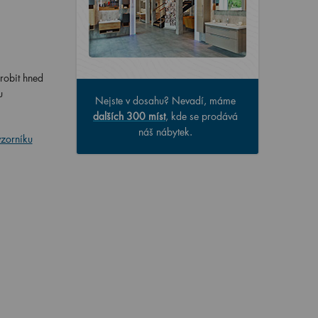
yrobit hned
u
Nejste v dosahu? Nevadí, máme
dalších 300 míst
, kde se prodává
náš nábytek.
vzorníku