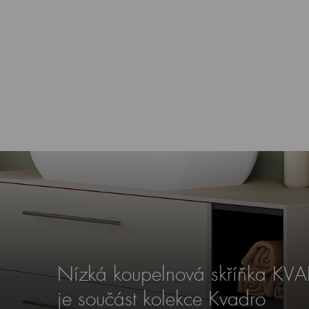
Nízká koupelnová skříňka K
je součást kolekce Kvadro