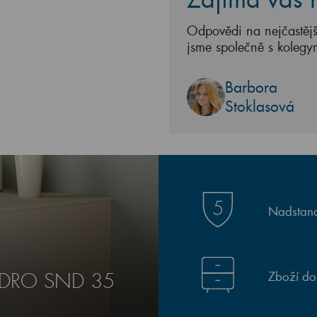
Odpovědi na nejčastějš
jsme společně s kolegy
Barbora
Stoklasová
Nadstand
Zboží do
VADRO SND 35