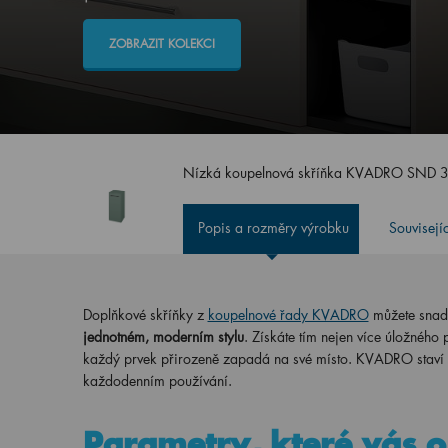
ZOBRAZIT KOLEKCI
Nízká koupelnová skříňka KVADRO SND 
Popis a rozměry výrobku
Souvisejí
Doplňkové skříňky z
koupelnové řady KVADRO
můžete snad
jednotném, moderním stylu
. Získáte tím nejen více úložného 
každý prvek přirozeně zapadá na své místo. KVADRO staví
každodenním používání.
Parametry, které vás o