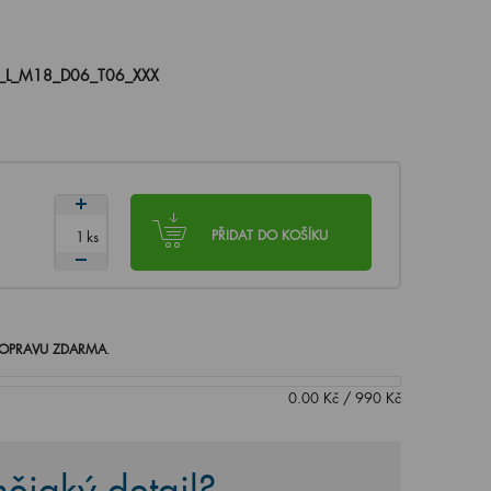
_L_M18_D06_T06_XXX
ks
PŘIDAT DO KOŠÍKU
OPRAVU ZDARMA
.
0.00
Kč
/
990
Kč
ějaký detail?