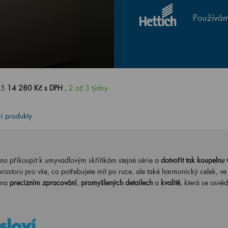
Používám
35
14 280 Kč s DPH
,
2 až 3 týdny
cí produkty
no přikoupit k umyvadlovým skříňkám stejné série a
dotvořit tak koupelnu 
prostoru pro vše, co potřebujete mít po ruce, ale také harmonický celek, ve
 na
precizním zpracování
,
promyšlených detailech
a
kvalitě
, která se osvěd
sloví