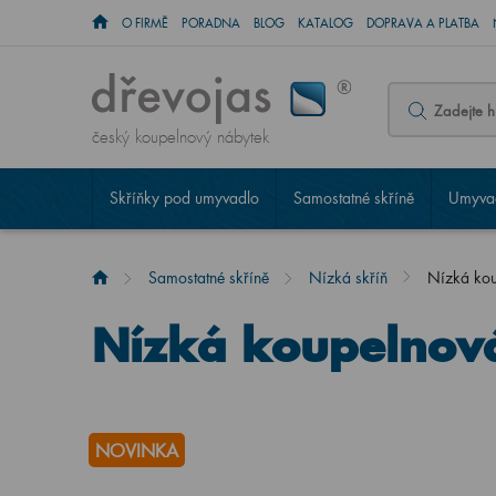
O FIRMĚ
PORADNA
BLOG
KATALOG
DOPRAVA A PLATBA
český koupelnový nábytek
Skříňky pod umyvadlo
Samostatné skříně
Umyvad
Samostatné skříně
Nízká skříň
Nízká ko
Nízká koupelnov
NOVINKA