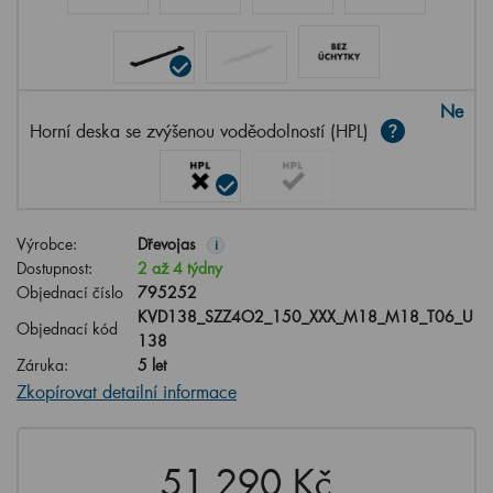
Ne
Horní deska se zvýšenou voděodolností (HPL)
Výrobce:
Dřevojas
i
Dostupnost:
2 až 4 týdny
Objednací číslo
795252
KVD138_SZZ4O2_150_XXX_M18_M18_T06_U
Objednací kód
138
Záruka:
5 let
Zkopírovat detailní informace
51,290 Kč