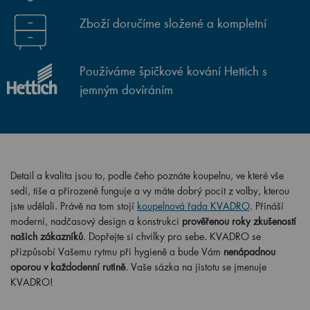
Zboží doručíme složené a kompletní
Používáme špičkové kování Hettich s
jemným dovíráním
Detail a kvalita jsou to, podle čeho poznáte koupelnu, ve které vše
sedí, tiše a přirozeně funguje a vy máte dobrý pocit z volby, kterou
jste udělali. Právě na tom stojí
koupelnová řada KVADRO
. Přináší
moderní, nadčasový design a konstrukci
prověřenou roky zkušeností
našich zákazníků
. Dopřejte si chvilky pro sebe. KVADRO se
přizpůsobí Vašemu rytmu při hygieně a bude Vám
nenápadnou
oporou v každodenní rutině
. Vaše sázka na jistotu se jmenuje
KVADRO!