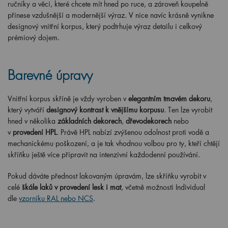
ručníky a věci, které chcete mít hned po ruce, a zároveň koupelně
přinese vzdušnější a modernější výraz. V nice navíc krásně vynikne
designový vnitřní korpus, který podtrhuje výraz detailu i celkový
prémiový dojem.
Barevné úpravy
Vnitřní korpus skříně je vždy vyroben v
elegantním tmavém dekoru
,
který vytváří
designový kontrast k vnějšímu korpusu
. Ten lze vyrobit
hned v několika
základních dekorech
,
dřevodekorech
nebo
v
provedení HPL
. Právě HPL nabízí zvýšenou odolnost proti vodě a
mechanickému poškození, a je tak vhodnou volbou pro ty, kteří chtějí
skříňku ještě více připravit na intenzivní každodenní používání.
Pokud dáváte přednost lakovaným úpravám, lze skříňku vyrobit v
celé
škále laků v provedení lesk i mat
, včetně možnosti Individual
dle
vzorníku RAL nebo NCS
.