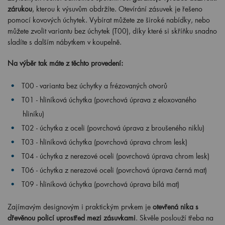
zárukou
, kterou k výsuvům obdržíte. Otevírání zásuvek je řešeno
pomocí kovových úchytek. Vybírat můžete ze široké nabídky, nebo
můžete zvolit variantu bez úchytek (T00), díky které si skříňku snadno
sladíte s dalším nábytkem v koupelně.
Na výběr tak máte z těchto provedení:
T00 - varianta bez úchytky a frézovaných otvorů
T01 - hliníková úchytka (povrchová úprava z eloxovaného
hliníku)
T02 - úchytka z oceli (povrchová úprava z broušeného niklu)
T03 - hliníková úchytka (povrchová úprava chrom lesk)
T04 - úchytka z nerezové oceli (povrchová úprava chrom lesk)
T06 - úchytka z nerezové oceli (povrchová úprava černá mat)
T09 - hliníková úchytka (povrchová úprava bílá mat)
Zajímavým designovým i praktickým prvkem je
otevřená nika s
dřevěnou policí uprostřed mezi zásuvkami
. Skvěle poslouží třeba na