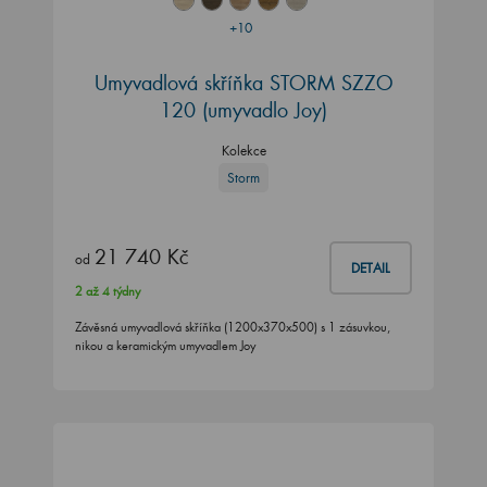
+10
Umyvadlová skříňka STORM SZZO
120 (umyvadlo Joy)
Kolekce
Storm
21 740 Kč
od
DETAIL
2 až 4 týdny
Závěsná umyvadlová skříňka (1200x370x500) s 1 zásuvkou,
nikou a keramickým umyvadlem Joy