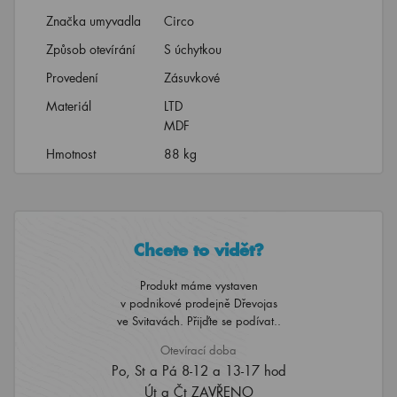
Značka umyvadla
Circo
Způsob otevírání
S úchytkou
Provedení
Zásuvkové
Materiál
LTD
MDF
Hmotnost
88 kg
Chcete to vidět?
Produkt máme vystaven
v podnikové prodejně Dřevojas
ve Svitavách. Přijďte se podívat..
Otevírací doba
Po, St a Pá 8-12 a 13-17 hod
Út a Čt ZAVŘENO