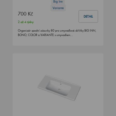
Big Inn
Variante
700 Kč
DETAIL
2 až 4 týdny
Organizér spodní zásuvky 80 pro umyvadlové skříňky BIG INN,
BONO, COLOR a VARIANTE s umyvadlem…