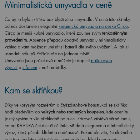
Minimalistická
umyvadla
v ceně
Co by to byla skříňka bez blyštivého umyvadla. V ceně této skříňky
od nás dostanete i elegantní
keramická
umyvadla
na desku Circo
.
Circo je menší kulaté umyvadlo, které zaujme svým
tenkostěnným
provedením
. Absence přepadu dodává umyvadlu minimalistický
vzhled a vám možnost umístit si baterii dle svého uvážení. A jak si
usnadnit nákup? Pořiďte vše na jednom místě.
Umyvadla
jsou
průtoková
a můžete je
doplnit
průtokovou
výpustí
a
sifonem
z naší nabídky.
Kam se skříňkou?
Díky velkorysým rozměrům a čtyřzásuvkové konstrukci se skříňka
hodí především do
velkých nebo rodinných koupelen
, kde oceníte
jasný systém a vše přehledně po ruce. Zároveň zůstává věrná tomu,
co od KVADRA čekáte: čisté linie, střídmá elegance a minimalistický
výraz, který působí klidně a nadčasově. Pokud ale víte, že úložného
prostoru budete chtít ještě víc, není potřeba dělat kompromis v