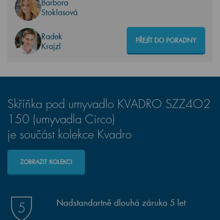
Barbora
Stoklasová
Radek
PŘEJÍT DO PORADNY
Krajzl
Skříňka pod umyvadlo KVADRO SZZ4O2
150 (umyvadla Circo)
je součást kolekce Kvadro
ZOBRAZIT KOLEKCI
Nadstandartně dlouhá záruka 5 let