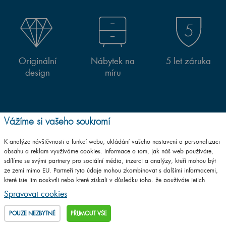
Originální
Nábytek na
5 let záruka
design
míru
Vážíme si vašeho soukromí
K analýze návštěvnosti a funkcí webu, ukládání vašeho nastavení a personalizaci
Jsme (skoro) všude. Hledejte a najdete nás na:
obsahu a reklam využíváme cookies. Informace o tom, jak náš web používáte,
sdílíme se svými partnery pro sociální média, inzerci a analýzy, kteří mohou být
ze zemí mimo EU. Partneři tyto údaje mohou zkombinovat s dalšími informacemi,
které jste jim poskytli nebo které získali v důsledku toho, že používáte jejich
služby.
Podrobné informace
Spravovat cookies
POUZE NEZBYTNÉ
PŘIJMOUT VŠE