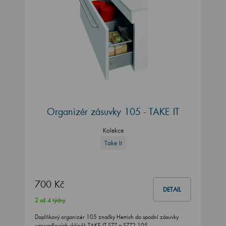
Organizér zásuvky 105 - TAKE IT
Kolekce
Take It
700 Kč
DETAIL
2 až 4 týdny
Doplňkový organizér 105 značky Hettich do spodní zásuvky
umyvadlových skříněk TAKE IT SZZ a SZZ2 105