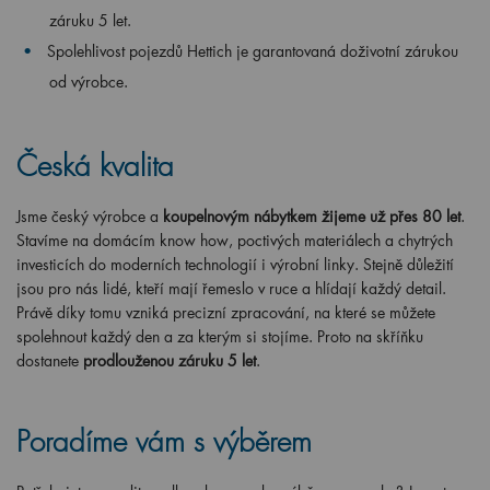
záruku 5 let.
Spolehlivost pojezdů Hettich je garantovaná doživotní zárukou
od výrobce.
Česká kvalita
Jsme český výrobce a
koupelnovým nábytkem žijeme už přes 80 let
.
Stavíme na domácím know how, poctivých materiálech a chytrých
investicích do moderních technologií i výrobní linky. Stejně důležití
jsou pro nás lidé, kteří mají řemeslo v ruce a hlídají každý detail.
Právě díky tomu vzniká precizní zpracování, na které se můžete
spolehnout každý den a za kterým si stojíme. Proto na skříňku
dostanete
prodlouženou záruku 5 let
.
Poradíme vám s výběrem