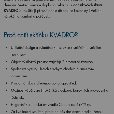
designu. Sestavu můžete doplnit o některou z
doplňkových skříní
KVADRO
a rozšířit ji přesně podle dispozice koupelny i Vašich
nároků na komfort a pořádek.
Proč chtít skříňku KVADRO?
Unikátní design a vyladěná konstrukce s vnitřním a vnějším
korpusem.
Objemný úložný prostor zajišťují 2 prostorné zásuvky.
Spolehlivé výsuvy Hettich s tichým chodem a tlumeným
dovíráním.
Prostorná nika s dřevěnou policí uprostřed.
Možnost výběru ze široké škály dekorů, barevných provedení a
úchytek.
Elegantní keramická umyvadla Circo v ceně skříňky.
Za kvalitou si stojíme, proto od nás dostanete prodlouženou