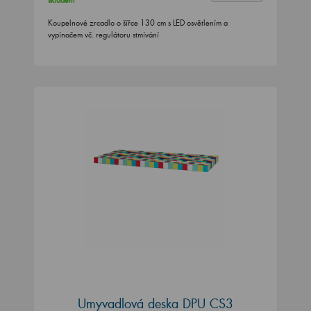
skladem
Koupelnové zrcadlo o šířce 130 cm s LED osvětlením a
vypínačem vč. regulátoru stmívání
Umyvadlová deska DPU CS3