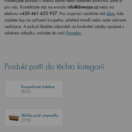
Potřebujete poradit s volbou barev nebo výběrem povrchu? Jsme tu
pro vás. Kontaktujte nás na e-mailu
info@drevojas.cz
nebo na
telefonu
+420 461 653 937
. Pro inspiraci navštivte náš
blog
, kde
najdete tipy na zařízení koupelny, přehled trendů nebo naše vybrané
realizace. A pokud hledáte odpovědi na konkrétní otázky spojené s
výběrem nábytku, mrkněte do naší
Poradny
.
Produkt patří do těchto kategorií
Koupelnové kolekce
(823)
Skříňky pod umyvadlo
(395)