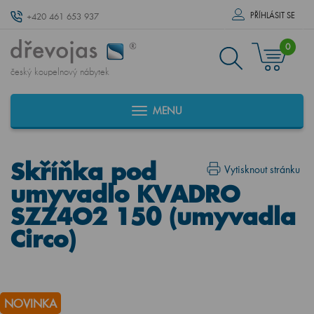
PŘÍHLÁSIT SE
+420 461 653 937
0
český koupelnový nábytek
MENU
Skříňka pod
Vytisknout stránku
umyvadlo KVADRO
SZZ4O2 150 (umyvadla
Circo)
NOVINKA