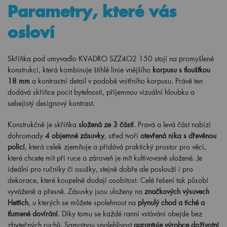
Parametry, které vás
osloví
Skříňka pod umyvadlo KVADRO SZZ4O2 150 stojí na promyšlené
konstrukci, která kombinuje štíhlé linie vnějšího
korpusu s tloušťkou
18 mm
a kontrastní detail v podobě vnitřního korpusu. Právě ten
dodává skříňce pocit bytelnosti, příjemnou vizuální hloubku a
sebejistý designový kontrast.
Konstrukčně je skříňka
složená ze 3 částí
. Pravá a levá část nabízí
dohromady
4 objemné zásuvky
, střed tvoří
otevřená nika s dřevěnou
policí
, která celek zjemňuje a přidává praktický prostor pro věci,
které chcete mít při ruce a zároveň je mít kultivovaně uložené. Je
ideální pro ručníky či osušky, stejně dobře ale poslouží i pro
dekorace, které koupelně dodají osobitost. Celé řešení tak působí
vyváženě a přesně. Zásuvky jsou uloženy na
značkových výsuvech
Hettich
, u kterých se můžete spolehnout na
plynulý chod a tiché a
tlumené dovírání
. Díky tomu se každé ranní vstávání obejde bez
zbytečných ruchů. Samotnou spolehlivost
garantuje výrobce doživotní