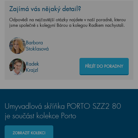
Zajímá vás nějaký detail?
Odpovědi na nejčastější otázky najdete v naší poradně, kterou
jsme společně s kolegyní Bárou a kolegou Radkem nachystali.
Barbora
Stoklasová
Radek
PŘEJÍT DO PORADNY
Krajzl
Umyvadlová skříňka PORTO SZZ2 80
je součást kolekce Porto
ZOBRAZIT KOLEKCI