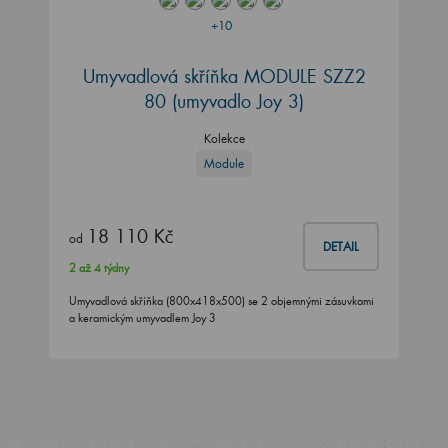
+10
Umyvadlová skříňka MODULE SZZ2
80
(umyvadlo Joy 3)
Kolekce
Module
18 110 Kč
od
DETAIL
2 až 4 týdny
Umyvadlová skříňka (800x418x500) se 2 objemnými zásuvkami
a keramickým umyvadlem Joy 3