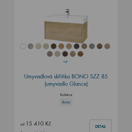
+4
Umyvadlová skříňka BONO SZZ 85
(umyvadlo Glance)
Kolekce
Bono
15 410 Kč
od
DETAIL