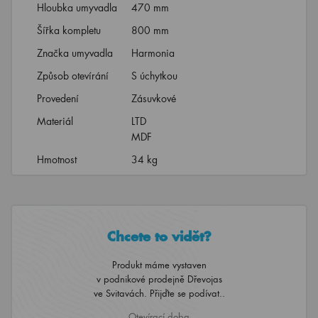
Hloubka umyvadla
470 mm
Šířka kompletu
800 mm
Značka umyvadla
Harmonia
Způsob otevírání
S úchytkou
Provedení
Zásuvkové
Materiál
LTD
MDF
Hmotnost
34 kg
Chcete to vidět?
Produkt máme vystaven
v podnikové prodejně Dřevojas
ve Svitavách. Přijďte se podívat..
Otevírací doba