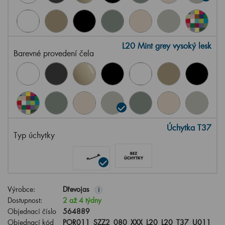
L20 Mint grey vysoký lesk
Barevné provedení čela
Úchytka T37
Typ úchytky
Výrobce:
Dřevojas
i
Dostupnost:
2 až 4 týdny
Objednací číslo
564889
Objednací kód
POR011_SZZ2_080_XXX_L20_L20_T37_U011