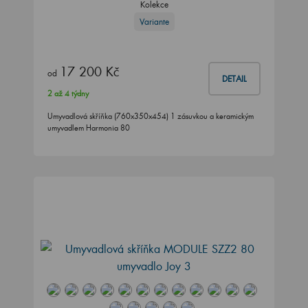
Kolekce
Variante
17 200 Kč
od
DETAIL
2 až 4 týdny
Umyvadlová skříňka (760x350x454) 1 zásuvkou a keramickým
umyvadlem Harmonia 80