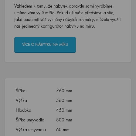
Vzhledem k tomu, že nábytek opravdu sami vyrábíme,
umíme vám vyjít vstříc. Pokud už máte představu a víte,
jaké bude mít váš vysněný nábytek rozměry, můžete využít
náš jedinečný konfigurátor nábytku na míru.
VÍCE O NÁBYTKU NA MÍRU
Šířka
760 mm
Výška
560 mm
Hloubka
450 mm
Šířka umyvadla
800 mm
Výška umyvadla
60 mm