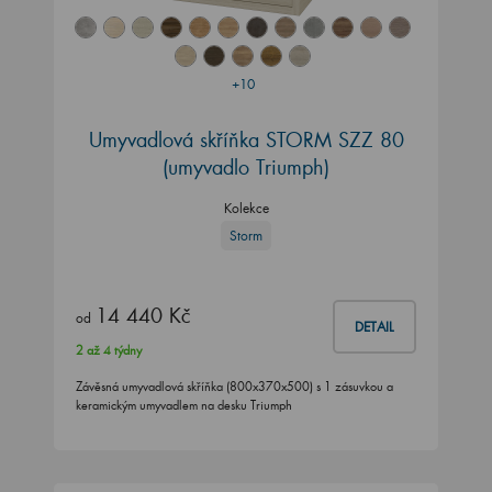
+10
Umyvadlová skříňka STORM SZZ 80
(umyvadlo Triumph)
Kolekce
Storm
14 440 Kč
od
DETAIL
2 až 4 týdny
Závěsná umyvadlová skříňka (800x370x500) s 1 zásuvkou a
keramickým umyvadlem na desku Triumph