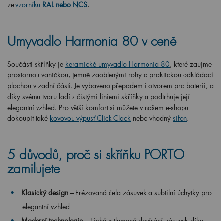
ze
vzorníku
RAL nebo NCS
.
Umyvadlo Harmonia 80 v ceně
Součástí skříňky je
keramické umyvadlo Harmonia 80
, které zaujme
prostornou vaničkou, jemně zaoblenými rohy a praktickou odkládací
plochou v zadní části. Je vybaveno přepadem i otvorem pro baterii, a
díky svému tvaru ladí s čistými liniemi skříňky a podtrhuje její
elegantní vzhled. Pro větší komfort si můžete v našem e-shopu
dokoupit také
kovovou výpusť Click-Clack
nebo vhodný
sifon
.
5 důvodů, proč si skříňku PORTO
zamilujete
Klasický design
– Frézovaná čela zásuvek a subtilní úchytky pro
elegantní vzhled
Moderní technologie
– Tiché a tlumené dovírání zásuvek díky