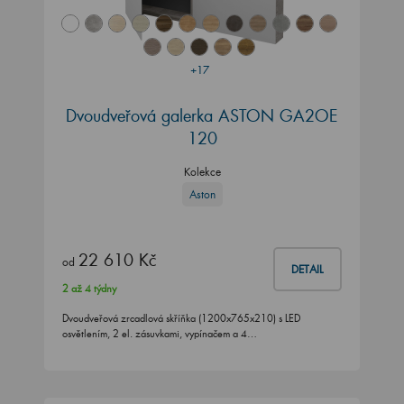
+17
Dvoudveřová galerka ASTON GA2OE
120
Kolekce
Aston
22 610 Kč
od
DETAIL
2 až 4 týdny
Dvoudveřová zrcadlová skříňka (1200x765x210) s LED
osvětlením, 2 el. zásuvkami, vypínačem a 4…