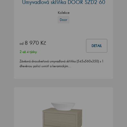
Umyvadlová skříňka DOOR SZD2 60
Kolekce
Door
8 970 Kč
od
DETAIL
2 až 4 týdny
Závěsná dvoudveřová umyvadlová skříňka (545x560x350) s 1
dřevěnou policí uvnitř a keramickým…