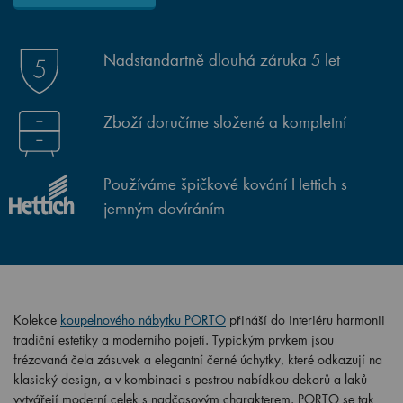
Nadstandartně dlouhá záruka 5 let
Zboží doručíme složené a kompletní
Používáme špičkové kování Hettich s
jemným dovíráním
Kolekce
koupelnového nábytku PORTO
přináší do interiéru harmonii
tradiční estetiky a moderního pojetí. Typickým prvkem jsou
frézovaná čela zásuvek a elegantní černé úchytky, které odkazují na
klasický design, a v kombinaci s pestrou nabídkou dekorů a laků
vytvářejí moderní celek s nadčasovým charakterem. PORTO se tak