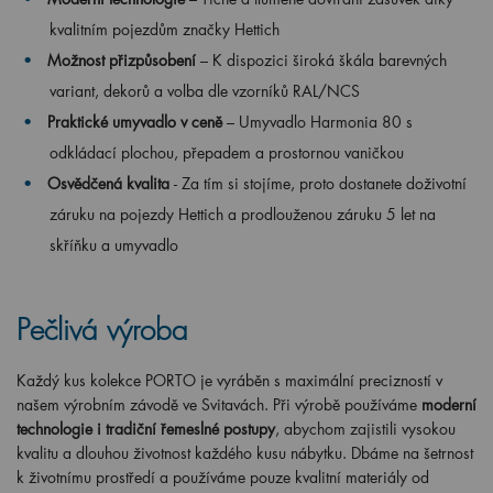
kvalitním pojezdům značky Hettich
Možnost přizpůsobení
– K dispozici široká škála barevných
variant, dekorů a volba dle vzorníků RAL/NCS
Praktické umyvadlo v ceně
– Umyvadlo Harmonia 80 s
odkládací plochou, přepadem a prostornou vaničkou
Osvědčená kvalita
- Za tím si stojíme, proto dostanete doživotní
záruku na pojezdy Hettich a prodlouženou záruku 5 let na
skříňku a umyvadlo
Pečlivá výroba
Každý kus kolekce PORTO je vyráběn s maximální precizností v
našem výrobním závodě ve Svitavách. Při výrobě používáme
moderní
technologie i tradiční řemeslné postupy
, abychom zajistili vysokou
kvalitu a dlouhou životnost každého kusu nábytku. Dbáme na šetrnost
k životnímu prostředí a používáme pouze kvalitní materiály od