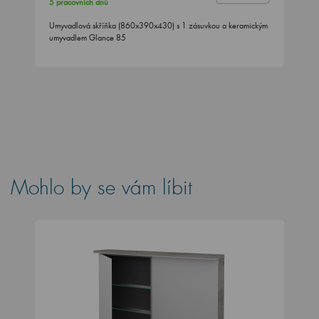
5 pracovních dnů
Umyvadlová skříňka (860x390x430) s 1 zásuvkou a keramickým
umyvadlem Glance 85
Mohlo by se vám líbit