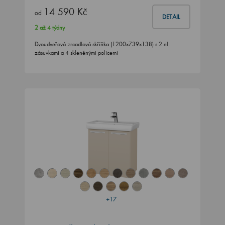
14 590 Kč
od
DETAIL
2 až 4 týdny
Dvoudveřová zrcadlová skříňka (1200x739x138) s 2 el.
zásuvkami a 4 skleněnými policemi
+17