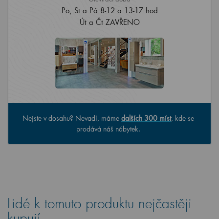
Po, St a Pá 8-12 a 13-17 hod
Út a Čt ZAVŘENO
Nejste v dosahu? Nevadí, máme
dalších 300 míst
, kde se
prodává náš nábytek.
Lidé k tomuto produktu nejčastěji
kupují