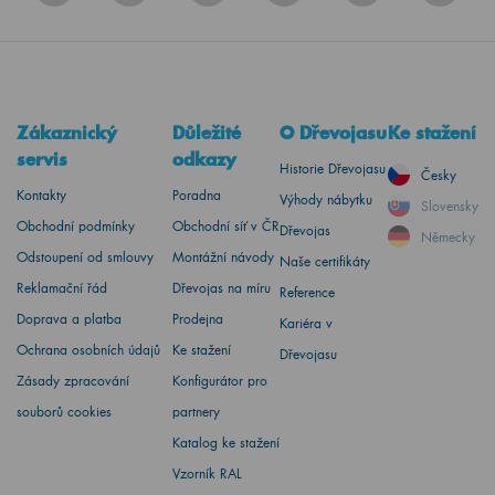
Zákaznický
Důležité
O Dřevojasu
Ke stažení
servis
odkazy
Historie Dřevojasu
Česky
Kontakty
Poradna
Výhody nábytku
Slovensky
Obchodní podmínky
Obchodní síť v ČR
Dřevojas
Německy
Odstoupení od smlouvy
Montážní návody
Naše certifikáty
Reklamační řád
Dřevojas na míru
Reference
Doprava a platba
Prodejna
Kariéra v
Ochrana osobních údajů
Ke stažení
Dřevojasu
Zásady zpracování
Konfigurátor pro
souborů cookies
partnery
Katalog ke stažení
Vzorník RAL