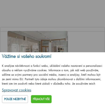
Vážíme si vašeho soukromí
K analýze návštěvnosti a funkcí webu, ukládání vašeho nastavení a personalizaci
obsahu a reklam využíváme cookies. Informace o tom, jak náš web používáte,
Jediná značková prodejna Dřevojasu v ČR
sdílíme se svými partnery pro sociální média, inzerci a analýzy, kteří mohou být
ze zemí mimo EU. Partneři tyto údaje mohou zkombinovat s dalšími informacemi,
které jste jim poskytli nebo které získali v důsledku toho, že používáte jejich
Otevírací doba
služby.
Podrobné informace
Spravovat cookies
Po, St a Pá 8-12 a 13-17 hod
Út a Čt ZAVŘENO
POUZE NEZBYTNÉ
PŘIJMOUT VŠE
Adresa prodejny