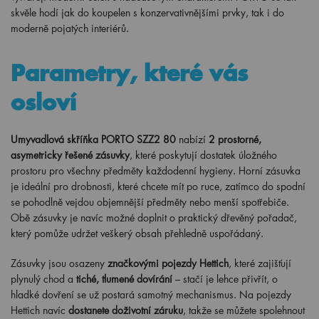
skvěle hodí jak do koupelen s konzervativnějšími prvky, tak i do
moderně pojatých interiérů.
Parametry, které vás
osloví
Umyvadlová skříňka PORTO SZZ2 80
nabízí
2 prostorné,
asymetricky řešené zásuvky
, které poskytují dostatek úložného
prostoru pro všechny předměty každodenní hygieny. Horní zásuvka
je ideální pro drobnosti, které chcete mít po ruce, zatímco do spodní
se pohodlně vejdou objemnější předměty nebo menší spotřebiče.
Obě zásuvky je navíc možné doplnit o praktický dřevěný pořadač,
který pomůže udržet veškerý obsah přehledně uspořádaný.
Zásuvky jsou osazeny
značkovými pojezdy Hettich
, které zajišťují
plynulý chod a
tiché, tlumené dovírání
– stačí je lehce přivřít, o
hladké dovření se už postará samotný mechanismus. Na pojezdy
Hettich navíc
dostanete doživotní záruku
, takže se můžete spolehnout