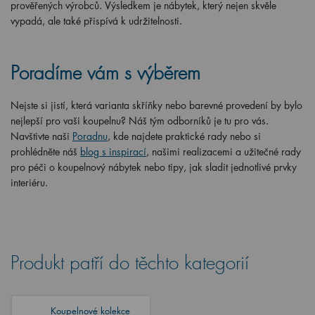
prověřených výrobců. Výsledkem je nábytek, který nejen skvěle
vypadá, ale také přispívá k udržitelnosti.
Poradíme vám s výběrem
Nejste si jistí, která varianta skříňky nebo barevné provedení by bylo
nejlepší pro vaši koupelnu? Náš tým odborníků je tu pro vás.
Navštivte naši
Poradnu
, kde najdete praktické rady nebo si
prohlédněte náš
blog s inspirací
, našimi realizacemi a užitečné rady
pro péči o koupelnový nábytek nebo tipy, jak sladit jednotlivé prvky
interiéru.
Produkt patří do těchto kategorií
Koupelnové kolekce