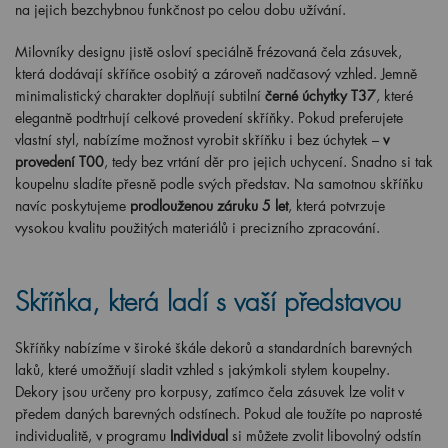
na jejich bezchybnou funkčnost po celou dobu užívání.
Milovníky designu jistě osloví speciálně frézovaná čela zásuvek,
která dodávají skříňce osobitý a zároveň nadčasový vzhled. Jemně
minimalistický charakter doplňují subtilní
černé úchytky T37
, které
elegantně podtrhují celkové provedení skříňky. Pokud preferujete
vlastní styl, nabízíme možnost vyrobit skříňku i bez úchytek –
v
provedení T00
, tedy bez vrtání děr pro jejich uchycení. Snadno si tak
koupelnu sladíte přesně podle svých představ. Na samotnou skříňku
navíc poskytujeme
prodlouženou záruku 5 let
, která potvrzuje
vysokou kvalitu použitých materiálů i precizního zpracování.
Skříňka, která ladí s vaší představou
Skříňky nabízíme v široké škále dekorů a standardních barevných
laků, které umožňují sladit vzhled s jakýmkoli stylem koupelny.
Dekory jsou určeny pro korpusy, zatímco čela zásuvek lze volit v
předem daných barevných odstínech. Pokud ale toužíte po naprosté
individualitě, v programu
Individual
si můžete zvolit libovolný odstín