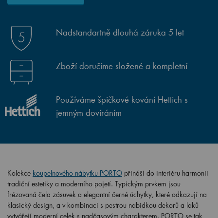
Nadstandartně dlouhá záruka 5 let
Zboží doručíme složené a kompletní
Používáme špičkové kování Hettich s
jemným dovíráním
Kolekce
koupelnového nábytku PORTO
přináší do interiéru harmonii
tradiční estetiky a moderního pojetí. Typickým prvkem jsou
frézovaná čela zásuvek a elegantní černé úchytky, které odkazují na
klasický design, a v kombinaci s pestrou nabídkou dekorů a laků
vytvářejí moderní celek s nadčasovým charakterem. PORTO se tak