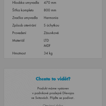
Hloubka umyvadla
470 mm
Šířka kompletu
800 mm
Značka umyvadla
Harmonia
Způsob otevírání
S úchytkou
Provedení
Zásuvkové
Materiál
LTD
MDF
Hmotnost
34 kg
Chcete to vidět?
Produkt máme vystaven
v podnikové prodejně Dřevojas
ve Svitavách. Přijďte se podívat..
Otevírací doba