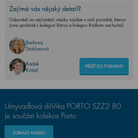
Zajímá vás nějaký detail?
Odpovědi na nejčastější otázky najdete v naší poradně, kterou
jsme společně s kolegyní Bárou a kolegou Radkem nachystali.
Barbora
Stoklasová
Radek
PŘEJÍT DO PORADNY
Krajzl
Umyvadlová skříňka PORTO SZZ2 80
je součást kolekce Porto
ZOBRAZIT KOLEKCI