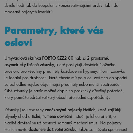
skvěle hodí jak do koupelen s konzervativnějšími prvky, tak i do
moderně pojatých interiérů.
Parametry, které vás
osloví
Umyvadlová skříňka PORTO SZZ2 80
nabízí
2 prostorné,
asymetricky řešené zásuvky
, které poskytují dostatek úložného
prostoru pro všechny předměty každodenní hygieny. Horní zásuvka
je ideální pro drobnosti, které chcete mít po ruce, zatímco do spodní
se pohodlně vejdou objemnější předměty nebo menší spotřebiče.
Obě zásuvky je navíc možné doplnit o praktický dřevěný pořadač,
který pomůže udržet veškerý obsah přehledně uspořádaný.
Zásuvky jsou osazeny
značkovými pojezdy Hettich
, které zajišťují
plynulý chod a
tiché, tlumené dovírání
– stačí je lehce přivřít, o
hladké dovření se už postará samotný mechanismus. Na pojezdy
Hettich navíc
dostanete doživotní záruku
, takže se můžete spolehnout