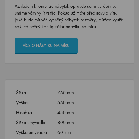
Vzhledem k tomu, že nábytek opravdu sami vyrábíme,
umíme vám vyjít vstříc. Pokud už máte představu a víte,
jaké bude mít váš vysněný nábytek rozměry, můžete využít
náš jedinečný konfigurátor nábytku na míru.
VÍCE O NÁBYTKU NA MÍRU
Šířka
760 mm
Výška
560 mm
Hloubka
450 mm
Šířka umyvadla
800 mm
Výška umyvadla
60 mm