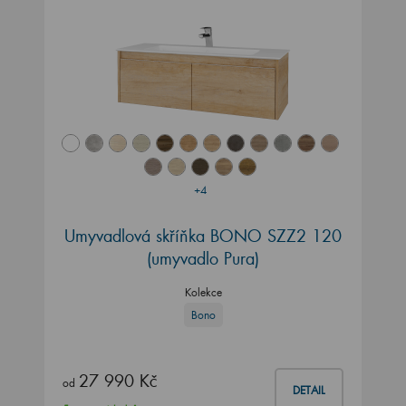
+4
Umyvadlová skříňka BONO SZZ2 120
(umyvadlo Pura)
Kolekce
Bono
27 990 Kč
od
DETAIL