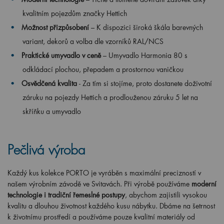
kvalitním pojezdům značky Hettich
Možnost přizpůsobení
– K dispozici široká škála barevných
variant, dekorů a volba dle vzorníků RAL/NCS
Praktické umyvadlo v ceně
– Umyvadlo Harmonia 80 s
odkládací plochou, přepadem a prostornou vaničkou
Osvědčená kvalita
- Za tím si stojíme, proto dostanete doživotní
záruku na pojezdy Hettich a prodlouženou záruku 5 let na
skříňku a umyvadlo
Pečlivá výroba
Každý kus kolekce PORTO je vyráběn s maximální precizností v
našem výrobním závodě ve Svitavách. Při výrobě používáme
moderní
technologie i tradiční řemeslné postupy
, abychom zajistili vysokou
kvalitu a dlouhou životnost každého kusu nábytku. Dbáme na šetrnost
k životnímu prostředí a používáme pouze kvalitní materiály od