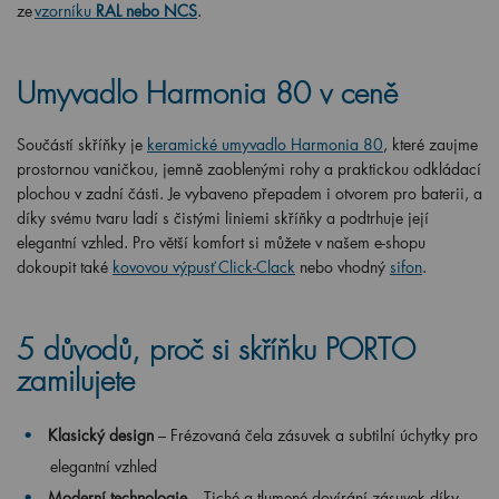
ze
vzorníku
RAL nebo NCS
.
Umyvadlo Harmonia 80 v ceně
Součástí skříňky je
keramické umyvadlo Harmonia 80
, které zaujme
prostornou vaničkou, jemně zaoblenými rohy a praktickou odkládací
plochou v zadní části. Je vybaveno přepadem i otvorem pro baterii, a
díky svému tvaru ladí s čistými liniemi skříňky a podtrhuje její
elegantní vzhled. Pro větší komfort si můžete v našem e-shopu
dokoupit také
kovovou výpusť Click-Clack
nebo vhodný
sifon
.
5 důvodů, proč si skříňku PORTO
zamilujete
Klasický design
– Frézovaná čela zásuvek a subtilní úchytky pro
elegantní vzhled
Moderní technologie
– Tiché a tlumené dovírání zásuvek díky