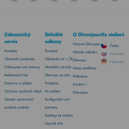
Zákaznický
Důležité
O Dřevojasu
Ke stažení
servis
odkazy
Historie Dřevojasu
Česky
Kontakty
Poradna
Výhody nábytku
Slovensky
Obchodní podmínky
Obchodní síť v ČR
Dřevojas
Německy
Odstoupení od smlouvy
Montážní návody
Naše certifikáty
Reklamační řád
Dřevojas na míru
Reference
Doprava a platba
Prodejna
Kariéra v
Ochrana osobních údajů
Ke stažení
Dřevojasu
Zásady zpracování
Konfigurátor pro
souborů cookies
partnery
Katalog ke stažení
Vzorník RAL