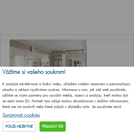
Vážíme si vašeho soukromí
K analýze návštěvnosti a funkcí webu, ukládání vašeho nastavení a personalizaci
obsahu a reklam využíváme cookies. Informace o tom, jak náš web používáte,
Jediná značková prodejna Dřevojasu v ČR
sdílíme se svými partnery pro sociální média, inzerci a analýzy, kteří mohou být
ze zemí mimo EU. Partneři tyto údaje mohou zkombinovat s dalšími informacemi,
které jste jim poskytli nebo které získali v důsledku toho, že používáte jejich
Otevírací doba
služby.
Podrobné informace
Spravovat cookies
Po, St a Pá 8-12 a 13-17 hod
Út a Čt ZAVŘENO
POUZE NEZBYTNÉ
PŘIJMOUT VŠE
Adresa prodejny