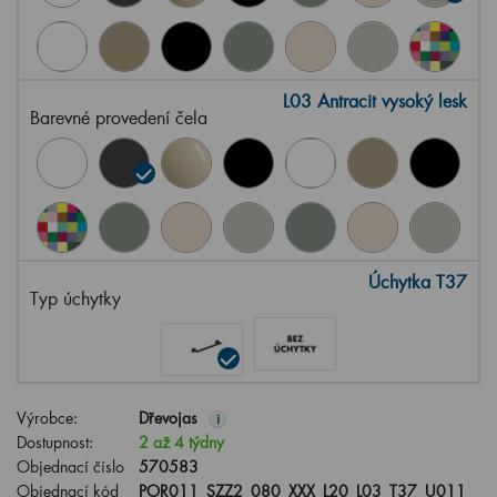
L03 Antracit vysoký lesk
Barevné provedení čela
Úchytka T37
Typ úchytky
Výrobce:
Dřevojas
i
Dostupnost:
2 až 4 týdny
Objednací číslo
570583
Objednací kód
POR011_SZZ2_080_XXX_L20_L03_T37_U011