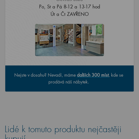
Po, St a Pá 8-12 a 13-17 hod
Út a Čt ZAVŘENO
Nejste v dosahu? Nevadí, máme
dalších 300 míst
, kde se
prodává náš nábytek.
Lidé k tomuto produktu nejčastěji
kupují