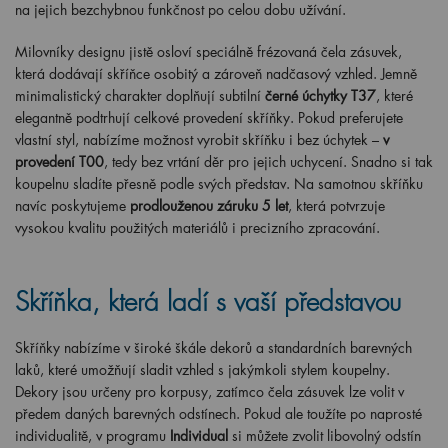
na jejich bezchybnou funkčnost po celou dobu užívání.
Milovníky designu jistě osloví speciálně frézovaná čela zásuvek,
která dodávají skříňce osobitý a zároveň nadčasový vzhled. Jemně
minimalistický charakter doplňují subtilní
černé úchytky T37
, které
elegantně podtrhují celkové provedení skříňky. Pokud preferujete
vlastní styl, nabízíme možnost vyrobit skříňku i bez úchytek –
v
provedení T00
, tedy bez vrtání děr pro jejich uchycení. Snadno si tak
koupelnu sladíte přesně podle svých představ. Na samotnou skříňku
navíc poskytujeme
prodlouženou záruku 5 let
, která potvrzuje
vysokou kvalitu použitých materiálů i precizního zpracování.
Skříňka, která ladí s vaší představou
Skříňky nabízíme v široké škále dekorů a standardních barevných
laků, které umožňují sladit vzhled s jakýmkoli stylem koupelny.
Dekory jsou určeny pro korpusy, zatímco čela zásuvek lze volit v
předem daných barevných odstínech. Pokud ale toužíte po naprosté
individualitě, v programu
Individual
si můžete zvolit libovolný odstín