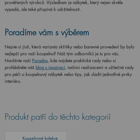
prověřených výrobců. Výsledkem je nábytek, který nejen skvěle
vypadá, ale také přispívá k udržitelnosti.
Poradíme vám s výběrem
Nejste si jistí, která varianta skříňky nebo barevné provedení by bylo
nejlepší pro vaši koupelnu? Náš tým odborníků je tu pro vás.
Navštivte naši
Poradnu
, kde najdete praktické rady nebo si
prohlédněte náš
blog s inspirací
, našimi realizacemi a užitečné rady
pro péči o koupelnový nábytek nebo tipy, jak sladit jednotlivé prvky
interiéru.
Produkt patří do těchto kategorií
Koupelnové kolekce