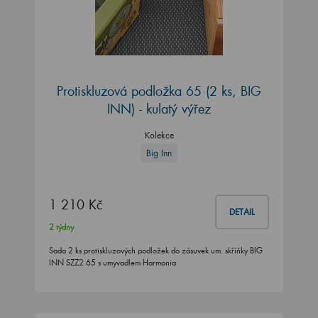
Protiskluzová podložka 65 (2 ks, BIG
INN) - kulatý výřez
Kolekce
Big Inn
1 210 Kč
DETAIL
2 týdny
Sada 2 ks protiskluzových podložek do zásuvek um. skříňky BIG
INN SZZ2 65 s umyvadlem Harmonia