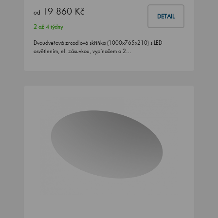
19 860 Kč
od
DETAIL
2 až 4 týdny
Dvoudveřová zrcadlová skříňka (1000x765x210) s LED
osvětlením, el. zásuvkou, vypínačem a 2…