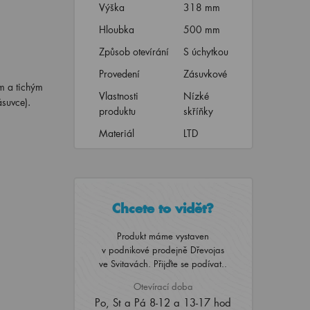
Výška
318 mm
Hloubka
500 mm
Způsob otevírání
S úchytkou
Provedení
Zásuvkové
ým a tichým
Vlastnosti
Nízké
ásuvce).
produktu
skříňky
Materiál
LTD
Chcete to vidět?
Produkt máme vystaven
v podnikové prodejně Dřevojas
ve Svitavách. Přijďte se podívat..
Otevírací doba
Po, St a Pá 8-12 a 13-17 hod