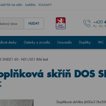
NÁBYTEK NA MÍRU
KARIÉRA
KONTAKTY
+420
4
HLEDAT
Po - Pá: 
lové desky
Galerky a zrcadla
Umyvadla
Doplňky
WC
OS SNDZ1 60 - N01/L01 Bílá lesk
oplňková skříň DOS S
k
Doplňková skříňka (600x318x500