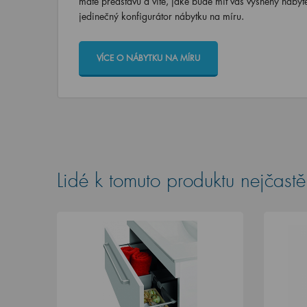
máte představu a víte, jaké bude mít váš vysněný nábyt
jedinečný konfigurátor nábytku na míru.
VÍCE O NÁBYTKU NA MÍRU
Lidé k tomuto produktu nejčastěj