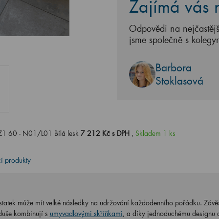
Zajímá vás n
Odpovědi na nejčastějš
jsme společně s kolegy
Barbora
Stoklasová
Z1 60 - N01/L01 Bílá lesk
7 212 Kč s DPH
,
Skladem 1 ks
cí produkty
statek může mít velké následky na udržování každodenního pořádku. Závě
duše kombinují s
umyvadlovými skříňkami
, a díky jednoduchému designu 