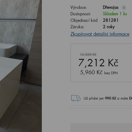
Výrobce:
Dřevojas
i
Dostupnost:
Skladem 1 ks
Objednací kód
281281
Záruka:
2 roky
Zkopírovat detailní informace
12,020 Kč
7,212 Kč
5,960 Kč
bez DPH
Už přidat jen
990
Kč
a máte
D