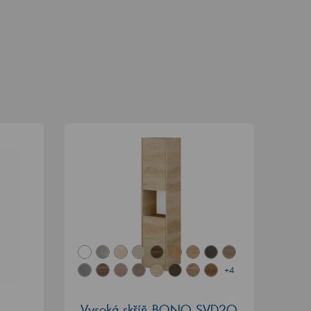
+4
Vysoká skříň BONO SVD2O