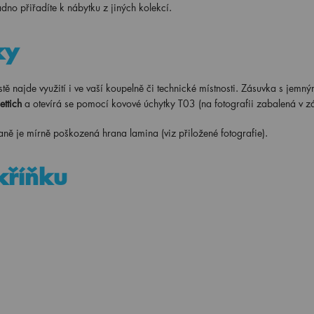
dno přiřadíte k nábytku z jiných kolekcí.
ky
istě najde využití i ve vaší koupelně či technické místnosti. Zásuvka s jemn
ettich
a otevírá se pomocí kovové úchytky T03 (na fotografii zabalená v z
ě je mírně poškozená hrana lamina (viz přiložené fotografie).
kříňku