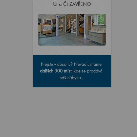
Út a Čt ZAVŘENO
Nejste v dosahu? Nevadí, máme
dalších 300 míst
, kde se prodává
náš nábytek.