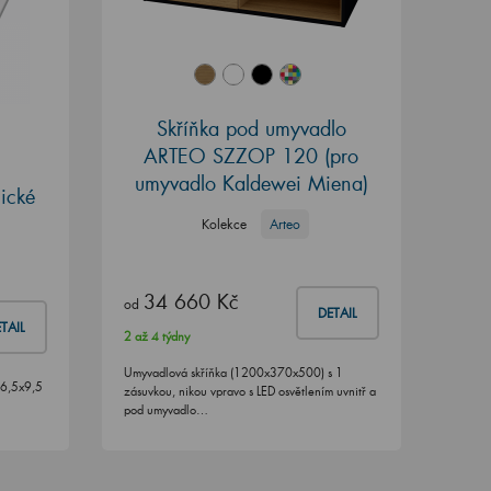
Skříňka pod umyvadlo
ARTEO SZZOP 120 (pro
umyvadlo Kaldewei Miena)
ické
Kolekce
Arteo
34 660 Kč
od
DETAIL
TAIL
2 až 4 týdny
Umyvadlová skříňka (1200x370x500) s 1
46,5x9,5
zásuvkou, nikou vpravo s LED osvětlením uvnitř a
pod umyvadlo…