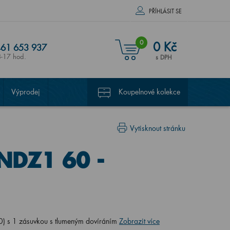
PŘÍHLÁSIT SE
0
0 Kč
61 653 937
8-17 hod.
s DPH
Výprodej
Koupelnové kolekce
Vytisknout stránku
NDZ1 60 -
) s 1 zásuvkou s tlumeným dovíráním
Zobrazit více