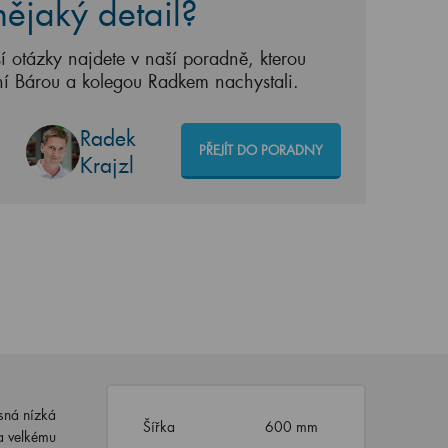
ějaký detail?
í otázky najdete v naší poradně, kterou
ní Bárou a kolegou Radkem nachystali.
Radek
PŘEJÍT DO PORADNY
Krajzl
sná nízká
Šířka
600 mm
a velkému