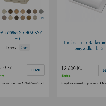
+10
ká skříňka STORM SYZ
60
Laufen Pro S 85 keram
umyvadlo - bílé
Kolekce
Storm
410 Kč
12 600 Kč
DETAIL
DE
ýdny
skladem
 zásuvková skříňka (600x370x500) s 1
Nábytkové umyvadlo s přepadem, 85x
u