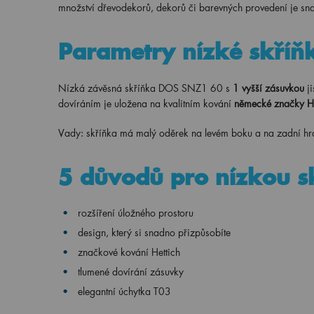
množství dřevodekorů, dekorů či barevných provedení je sna
Parametry nízké skříň
Nízká závěsná skříňka DOS SNZ1 60 s
1 vyšší zásuvkou
j
dovíráním je uložena na kvalitním kování
německé značky H
Vady: skříňka má malý oděrek na levém boku a na zadní hran
5 důvodů pro nízkou s
rozšíření úložného prostoru
design, který si snadno přizpůsobíte
značkové kování Hettich
tlumené dovírání zásuvky
elegantní úchytka T03