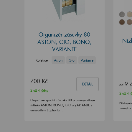
Organizér zásuvky 80
Níz
ASTON, GIO, BONO,
VARIANTE
Kolekce
Aston
Gio
Variante
700 Kč
9 
DETAIL
od
2 až 4 týdny
2 až 4 t
Organizér spodní zásuvky 80 pro umyvadlové
Přídavná
skříňky ASTON, BONO, GIO a VARIANTE s
zásuvko
umyvadlem Euphoria…