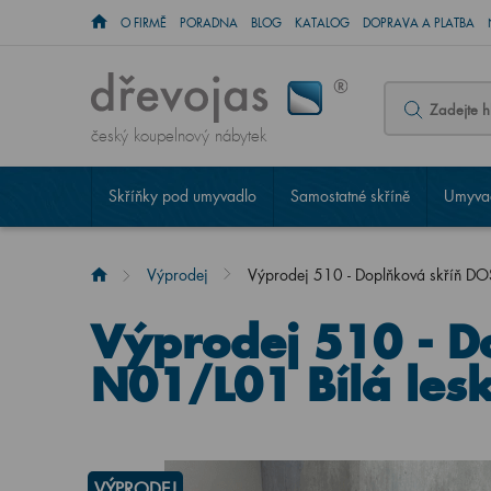
O FIRMĚ
PORADNA
BLOG
KATALOG
DOPRAVA A PLATBA
český koupelnový nábytek
Skříňky pod umyvadlo
Samostatné skříně
Umyvad
Výprodej
Výprodej 510 - Doplňková skříň D
Výprodej 510 - D
N01/L01 Bílá les
VÝPRODEJ