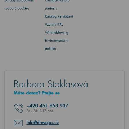
Zásady zpracování
Konfigurátor pro
souborů cookies
partnery
Katalog ke stažení
Vzorník RAL
Whistleblowing
Environmentální
politika
Barbora Stoklasová
Máte dotaz? Ptejte se
+420
461 653 937
Po - Pá: 8-17 hod.
info@drevojas.cz