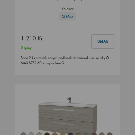
Kolekce
Q Max
1 210 Kč
DETAIL
2 týdny
Sada 2 ks protiskluzových podložek do zásuvek um. skříňky Q
MAX SZZ2 60 s umyvadlem Q