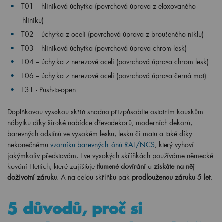
T01 – hliníková úchytka (povrchová úprava z eloxovaného
hliníku)
T02 – úchytka z oceli (povrchová úprava z broušeného niklu)
T03 – hliníková úchytka (povrchová úprava chrom lesk)
T04 – úchytka z nerezové oceli (povrchová úprava chrom lesk)
T06 – úchytka z nerezové oceli (povrchová úprava černá mat)
T31 - Push-to-open
Doplňkovou vysokou skříň snadno přizpůsobíte ostatním kouskům
nábytku díky široké nabídce dřevodekorů, moderních dekorů,
barevných odstínů ve vysokém lesku, lesku či matu a také díky
nekonečnému
vzorníku barevných tónů RAL/NCS
, který vyhoví
jakýmkoliv představám. I ve vysokých skříňkách používáme německé
kování Hettich, které zajišťuje
tlumené dovírání
a
získáte na něj
doživotní záruku
. A na celou skříňku pak
prodlouženou záruku 5 let
.
5 důvodů, proč si