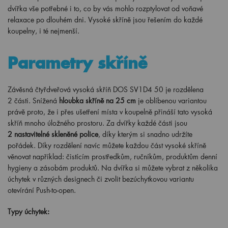
dvířka vše potřebné i to, co by vás mohlo rozptylovat od voňavé
relaxace po dlouhém dni. Vysoké skříně jsou řešením do každé
koupelny, i té nejmenší.
Parametry skříně
Závěsná čtyřdveřová vysoká skříň DOS SV1D4 50 je rozdělena
2
části. Snížená
hloubka skříně na 25 cm
je oblíbenou variantou
právě proto, že i přes ušetření místa v koupelně přináší tato vysoká
skříň mnoho úložného prostoru. Za dvířky každé části jsou
2
nastavitelné skleněné police
, díky kterým si snadno udržíte
pořádek. Díky rozdělení navíc můžete každou část vysoké skříně
věnovat například: čistícím prostředkům, ručníkům, produktům denní
hygieny a zásobám produktů. Na dvířka si můžete vybrat z několika
úchytek v různých designech či zvolit bezúchytkovou variantu
otevírání Push-to-open.
Typy úchytek: