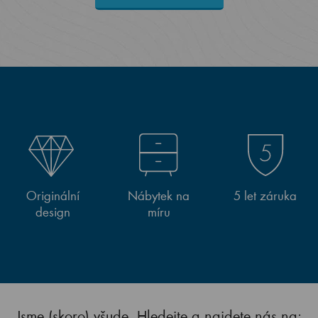
Originální
Nábytek na
5 let záruka
design
míru
Jsme (skoro) všude. Hledejte a najdete nás na: