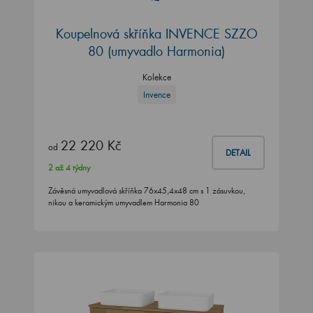
Koupelnová skříňka INVENCE SZZO
80 (umyvadlo Harmonia)
Kolekce
Invence
22 220 Kč
od
DETAIL
2 až 4 týdny
Závěsná umyvadlová skříňka 76x45,4x48 cm s 1 zásuvkou,
nikou a keramickým umyvadlem Harmonia 80