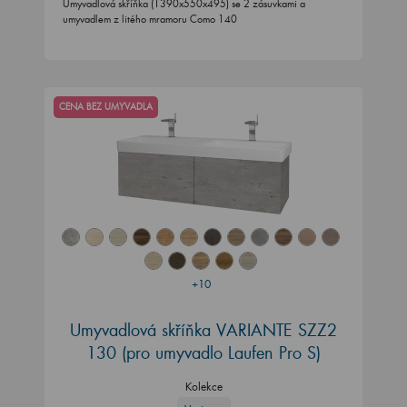
Umyvadlová skříňka (1390x550x495) se 2 zásuvkami a
umyvadlem z litého mramoru Como 140
CENA BEZ UMYVADLA
+10
Umyvadlová skříňka VARIANTE SZZ2
130
(pro umyvadlo Laufen Pro S)
Kolekce