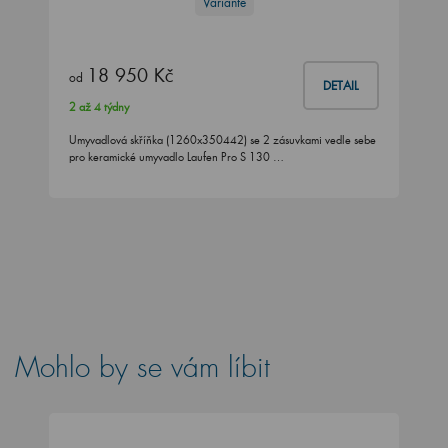
Variante
18 950 Kč
od
DETAIL
2 až 4 týdny
Umyvadlová skříňka (1260x350442) se 2 zásuvkami vedle sebe
pro keramické umyvadlo Laufen Pro S 130 …
Mohlo by se vám líbit