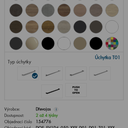
Úchytka T01
Typ úchytky
Výrobce:
Dřevojas
i
Dostupnost:
2 až 4 týdny
Objednací číslo
154776
Objednací kód
DOS_SV1D4_050_XXX_D01_D01_T01_XXX