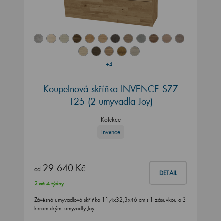
+4
Koupelnová skříňka INVENCE SZZ
125 (2 umyvadla Joy)
Kolekce
Invence
29 640 Kč
od
DETAIL
2 až 4 týdny
Závěsná umyvadlová skříňka 11,4x32,3x46 cm s 1 zásuvkou a 2
keramickými umyvadly Joy