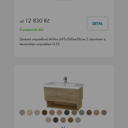
12 830 Kč
od
DETAIL
5 pracovních dnů
Závěsná umyvadlová skříňka (495x560x436) se 2 zásuvkami a
keramickým umyvadlem Q 55
+4