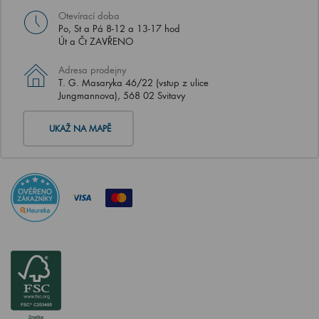
Otevírací doba
Po, St a Pá 8-12 a 13-17 hod
Út a Čt ZAVŘENO
Adresa prodejny
T. G. Masaryka 46/22 (vstup z ulice
Jungmannova), 568 02 Svitavy
UKAŽ NA MAPĚ