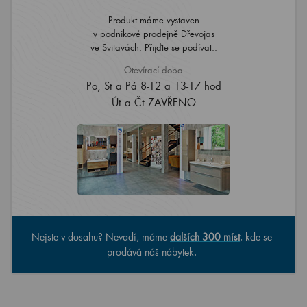
Produkt máme vystaven
v podnikové prodejně Dřevojas
ve Svitavách. Přijďte se podívat..
Otevírací doba
Po, St a Pá 8-12 a 13-17 hod
Út a Čt ZAVŘENO
Nejste v dosahu? Nevadí, máme
dalších 300 míst
, kde se
prodává náš nábytek.