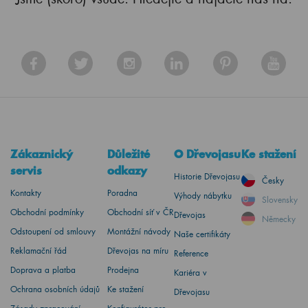
Zákaznický
Důležité
O Dřevojasu
Ke stažení
servis
odkazy
Historie Dřevojasu
Česky
Kontakty
Poradna
Výhody nábytku
Slovensky
Obchodní podmínky
Obchodní síť v ČR
Dřevojas
Německy
Odstoupení od smlouvy
Montážní návody
Naše certifikáty
Reklamační řád
Dřevojas na míru
Reference
Doprava a platba
Prodejna
Kariéra v
Ochrana osobních údajů
Ke stažení
Dřevojasu