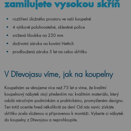
zamilujete vysokou skříň
rozšíření úložného prostoru ve vaší koupelně
4 výškově polohovatelné, skleněné police
snížená hloubka na 250 mm
doživotní záruka na kování Hettich
prodloužená záruka 5 let na celou skříňku
V Dřevojasu víme, jak na koupelny
Koupelnám se věnujeme více než 75 let a víme, že kvalitní
koupelnový nábytek stojí především na: kvalitním materiálu, který
odolá náročným podmínkám a praktickému, promyšleném designu.
Ten totiž oceníte hned několikrát za den! Od nás navíc získáte
skříňku zcela složenou a připravenou k montáži. Vyberte si nábytek
do koupelny z Dřevojasu a neprohloupíte.