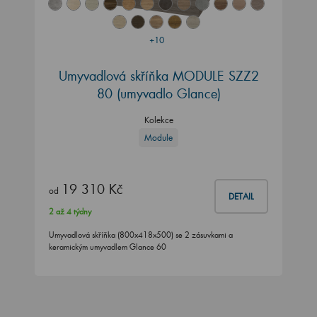
+10
Umyvadlová skříňka MODULE SZZ2
80 (umyvadlo Glance)
Kolekce
Module
19 310 Kč
od
DETAIL
2 až 4 týdny
Umyvadlová skříňka (800x418x500) se 2 zásuvkami a
keramickým umyvadlem Glance 60