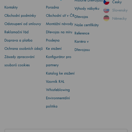
Historie Dřevojasu
Česky
Kontakty
Poradna
Výhody nábytku
Slovensky
Obchodní podmínky
Obchodní síť v ČR
Dřevojas
Německy
Odstoupení od smlouvy
Montážní návody
Naše certifikáty
Reklamační řád
Dřevojas na míru
Reference
Doprava a platba
Prodejna
Kariéra v
Ochrana osobních údajů
Ke stažení
Dřevojasu
Zásady zpracování
Konfigurátor pro
souborů cookies
partnery
Katalog ke stažení
Vzorník RAL
Whistleblowing
Environmentální
politika