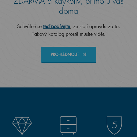
ZDARMA a kdykoliv, přímo u vás
doma
Schválně se
teď podívejte
, že stojí opravdu za to.
Takový katalog prostě musíte vidět.
PROHLÉDNOUT