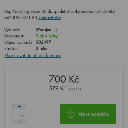
Doplňkový organizér 80 do spodní zásuvky umyvadlové skříňky
MODULE SZZ1 80
Zobrazit více
Výrobce:
Dřevojas
i
Dostupnost:
2 až 4 týdny
Objednací číslo
002497
Záruka:
2 roky
Zkopírovat detailní informace
700 Kč
579 Kč
bez DPH
ks
PŘIDAT DO KOŠÍKU