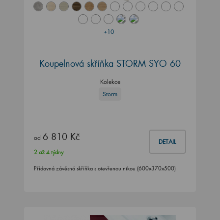
+10
Koupelnová skříňka STORM SYO 60
Kolekce
Storm
6 810 Kč
od
DETAIL
2 až 4 týdny
Přídavná závěsná skříňka s otevřenou nikou (600x370x500)