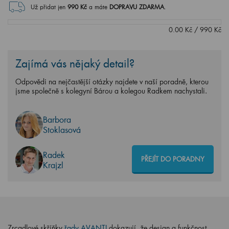
Už přidat jen
990
Kč
a máte
DOPRAVU ZDARMA
.
0.00
Kč
/
990
Kč
Zajímá vás nějaký detail?
Odpovědi na nejčastější otázky najdete v naší poradně, kterou
jsme společně s kolegyní Bárou a kolegou Radkem nachystali.
Barbora
Stoklasová
Radek
PŘEJÍT DO PORADNY
Krajzl
Zrcadlové skříňky
řady AVANTI
dokazují, že design a funkčnost