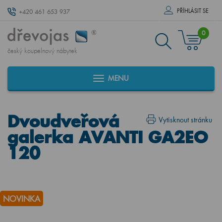
PŘÍHLÁSIT SE
+420 461 653 937
0
český koupelnový nábytek
MENU
Dvoudveřová
Vytisknout stránku
galerka AVANTI GA2EO
120
NOVINKA