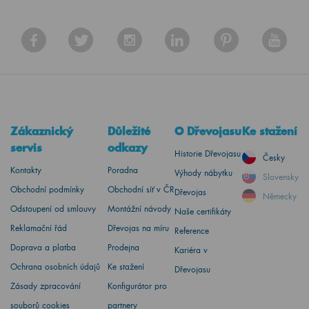
Zákaznický
Důležité
O Dřevojasu
Ke stažení
servis
odkazy
Historie Dřevojasu
Česky
Kontakty
Poradna
Výhody nábytku
Slovensky
Obchodní podmínky
Obchodní síť v ČR
Dřevojas
Německy
Odstoupení od smlouvy
Montážní návody
Naše certifikáty
Reklamační řád
Dřevojas na míru
Reference
Doprava a platba
Prodejna
Kariéra v
Ochrana osobních údajů
Ke stažení
Dřevojasu
Zásady zpracování
Konfigurátor pro
souborů cookies
partnery