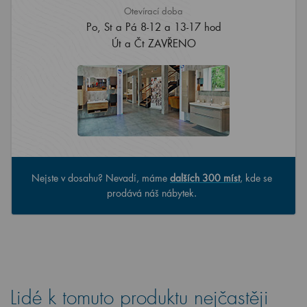
Otevírací doba
Po, St a Pá 8-12 a 13-17 hod
Út a Čt ZAVŘENO
Nejste v dosahu? Nevadí, máme
dalších 300 míst
, kde se
prodává náš nábytek.
Lidé k tomuto produktu nejčastěji