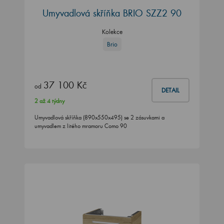
Umyvadlová skříňka BRIO SZZ2 90
Kolekce
Brio
37 100 Kč
od
DETAIL
2 až 4 týdny
Umyvadlová skříňka (890x550x495) se 2 zásuvkami a
umyvadlem z litého mramoru Como 90