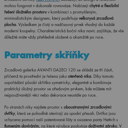
mohou fungovat v dokonalé rovnováze. Nabízejí
chytré a flexibilní
řešení úložného prostoru
v kombinaci s promyšleným,
minimalistickým designem, který podtrhuje
velkorysá zrcadlová
plocha
. Výsledkem je čistý a nadčasový prvek vhodný do každé
moderní koupelny. Charakteristická boční nika navíc zajišťuje, že vše
důležité máte vždy přehledně uložené a okamžitě po ruce.
Parametry skříňky
Zrcadlová galerka AVANTI GA2EO 120 se skládá ze tří částí,
přičemž ta prostřední je řešena jako
otevřená nika
. Díky tomuto
uspořádání působí skříňka symetricky, elegantně a kombinuje
praktický úložný prostor se středovým prvkem, kde můžete mít
nejpoužívanější věci nebo dekorace neustále po ruce.
Po stranách niky najdete prostor s
oboustrannými zrcadlovými
dvířky
, která se pohodlně otevírají za spodní přesah. Dvířka jsou
uchycena pomocí naší patentované lišty a osazena panty Hettich s
tlumeným dovíráním
, na které výrobce poskytuje
doživotní záruku
. V