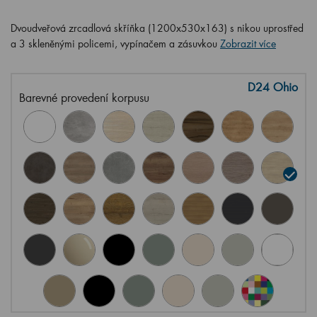
Dvoudveřová zrcadlová skříňka (1200x530x163) s nikou uprostřed
a 3 skleněnými policemi, vypínačem a zásuvkou
Zobrazit více
D24 Ohio
Barevné provedení korpusu