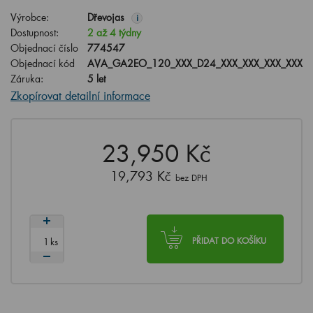
Výrobce:
Dřevojas
i
Dostupnost:
2 až 4 týdny
Objednací číslo
774547
Objednací kód
AVA_GA2EO_120_XXX_D24_XXX_XXX_XXX_XXX
Záruka:
5 let
Zkopírovat detailní informace
23,950 Kč
19,793 Kč
bez DPH
ks
PŘIDAT DO KOŠÍKU