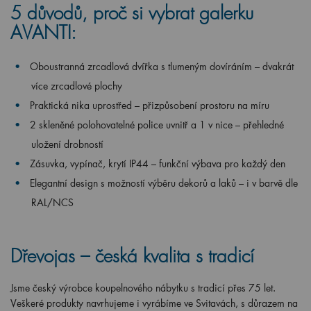
5 důvodů, proč si vybrat galerku
AVANTI:
Oboustranná zrcadlová dvířka s tlumeným dovíráním – dvakrát
více zrcadlové plochy
Praktická nika uprostřed – přizpůsobení prostoru na míru
2 skleněné polohovatelné police uvnitř a 1 v nice – přehledné
uložení drobností
Zásuvka, vypínač, krytí IP44 – funkční výbava pro každý den
Elegantní design s možností výběru dekorů a laků – i v barvě dle
RAL/NCS
Dřevojas – česká kvalita s tradicí
Jsme český výrobce koupelnového nábytku s tradicí přes 75 let.
Veškeré produkty navrhujeme i vyrábíme ve Svitavách, s důrazem na