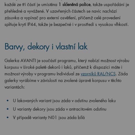
každé ze tří částí je umístěna
1 skleněná police
, takže uspořádání je
přehledné a vyvážené. V uzavřených částech se navíc nachází
zásuvka a vypínač pro externí osvětlení, přičemž celé provedení
splňuje krytí IP44, takže je bezpečné i v prostředí s vysokou vlhkostí.
Barvy, dekory i vlastní lak
Galerka AVANTI je součástí programu, který nabízí možnost výrobu
korpusu v široké paletě dekorů i laků, přičemž k dispozici máte i
možnost výroby v programu Individual ze
vzorníků RAL/NCS
. Záda
galerky vyrábíme v závislosti na zvolené úpravě korpusu v těchto
variantách:
U lakovaných variant jsou záda v odstínu zvoleného laku
U varianty dekory jsou záda v antracitovém odstínu
V případě varianty N01 jsou záda bílá