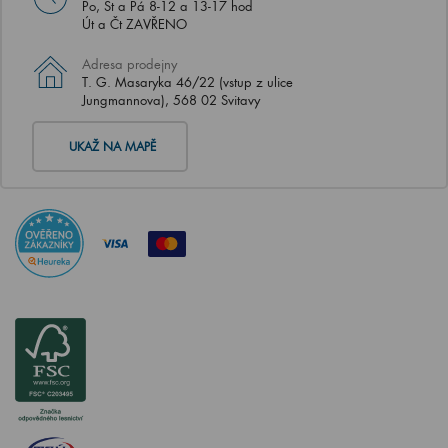
Po, St a Pá 8-12 a 13-17 hod
Út a Čt ZAVŘENO
Adresa prodejny
T. G. Masaryka 46/22 (vstup z ulice
Jungmannova), 568 02 Svitavy
UKAŽ NA MAPĚ