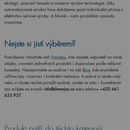
ekologii, precizní řemeslo a moderní výrobní technologie. Díky
automatizované výrobní lince dokážeme spojit individuální přístup s
efektivitou sériové výroby. A hlavně – svým produktům opravdu
rozumíme.
Nejste si jistí výběrem?
Pomůžeme! Navštivte naši
Poradnu
, kde najdete odpovědi na časté
otázky, srovnání jednotlivých produktů i doporučení podle velikosti
koupelny. Nezapomeňte se podívat i na náš
Blog
, kde pravidelně
sdílíme tipy, inspiraci i konkrétní realizace. A pokud si nevíte rady
nebo si chcete nechat poradit osobně, ozvěte se nám – kontaktovat
nás můžete na e-mailu
info@drevojas.cz
nebo telefonu
+420 461
653 937
.
Produkt patří do těchto kategorií