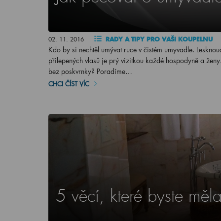
02. 11. 2016
RADY A TIPY PRO VAŠI KOUPELNU
Kdo by si nechtěl umývat ruce v čistém umyvadle. Leskno
přilepených vlasů je prý vizitkou každé hospodyně a ženy.
bez poskvrnky? Poradíme…
CHCI ČÍST VÍC
5 věcí, které byste měl