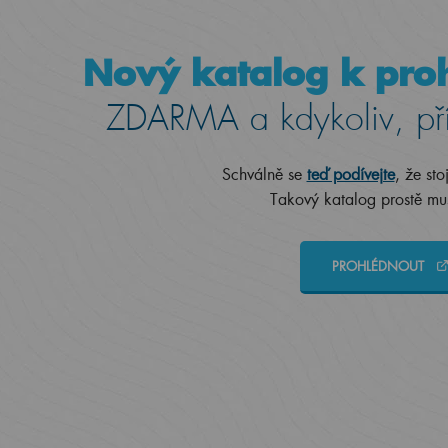
Nový katalog k proh
ZDARMA a kdykoliv, př
Schválně se
teď podívejte
, že sto
Takový katalog prostě mus
PROHLÉDNOUT