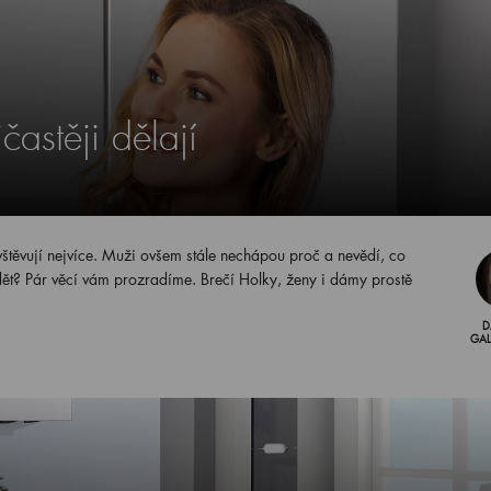
astěji dělají
vštěvují nejvíce. Muži ovšem stále nechápou proč a nevědí, co
ědět? Pár věcí vám prozradíme. Brečí Holky, ženy i dámy prostě
D
GA