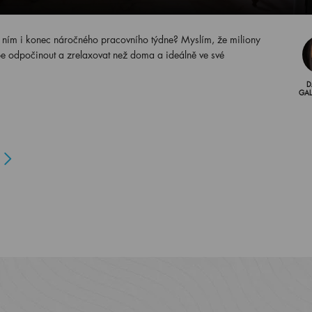
 s ním i konec náročného pracovního týdne? Myslím, že miliony
jlépe odpočinout a zrelaxovat než doma a ideálně ve své
D
GA