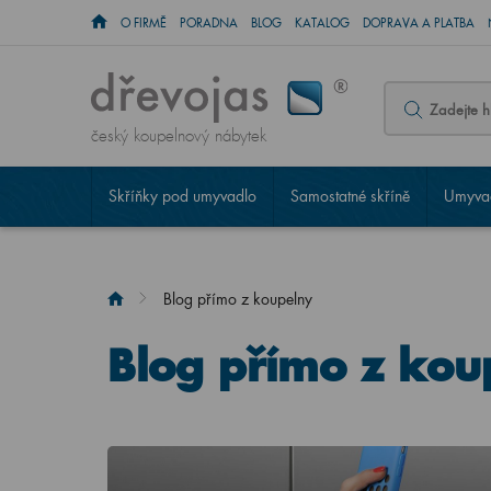
O FIRMĚ
PORADNA
BLOG
KATALOG
DOPRAVA A PLATBA
český koupelnový nábytek
Skříňky pod umyvadlo
Samostatné skříně
Umyvad
Blog přímo z koupelny
Blog přímo z kou