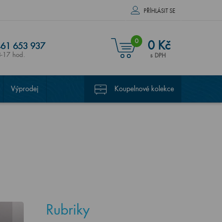
PŘÍHLÁSIT SE
0
0 Kč
61 653 937
8-17 hod.
s DPH
Výprodej
Koupelnové kolekce
Rubriky