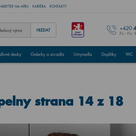
NÁBYTEK NA MÍRU
KARIÉRA
KONTAKTY
+420
4
HLEDAT
Po - Pá: 
lové desky
Galerky a zrcadla
Umyvadla
Doplňky
WC
pelny strana 14 z 18