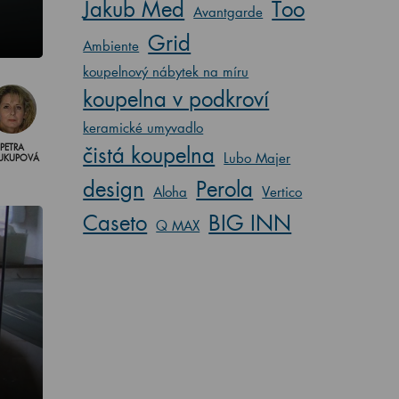
Jakub Med
Too
Avantgarde
Grid
Ambiente
koupelnový nábytek na míru
koupelna v podkroví
keramické umyvadlo
čistá koupelna
PETRA
Lubo Majer
UKUPOVÁ
design
Perola
Aloha
Vertico
Caseto
BIG INN
Q MAX