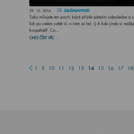
29. 10. 2016
ZAJÍMAVOSTI
Taky milujete ten pocit, když přijde páteční odpoledne a
lidí po celém světě ví, o čem je řeč :-) A kde jinde si ne
koupelně? Co…
CHCI ČÍST VÍC
1
5
10
11
12
13
14
15
16
17
18