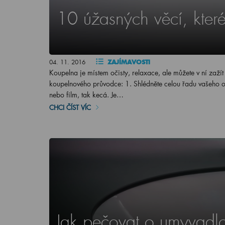
10 úžasných věcí, kter
04. 11. 2016
ZAJÍMAVOSTI
Koupelna je místem očisty, relaxace, ale můžete v ní za
koupelnového průvodce: 1. Shlédněte celou řadu vašeho ob
nebo film, tak kecá. Je…
CHCI ČÍST VÍC
Jak pečovat o umyvadl