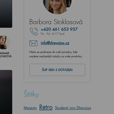
Barbora Stoklasová
+420
461 653 937
Po - Pá: 8-17 hod.
info@drevojas.cz
Nebo se podívejte do naší poradny, kde
AGMAR
najdete nejčastější otázky na naše produkty.
LLYASOVÁ
ŠUP SEM S DOTAZEM
Štítky
Retro
Majesty
Studenti pro Dřevojas