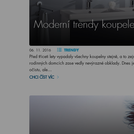
Moderní trendy koupel
06. 11. 2016
TRENDY
Před třiceti lety vypadaly všechny koupelny stejně, a to 
rodinných domcích zase vedly nevýrazné obklady. Dnes je
očistu, ale…
CHCI ČÍST VÍC