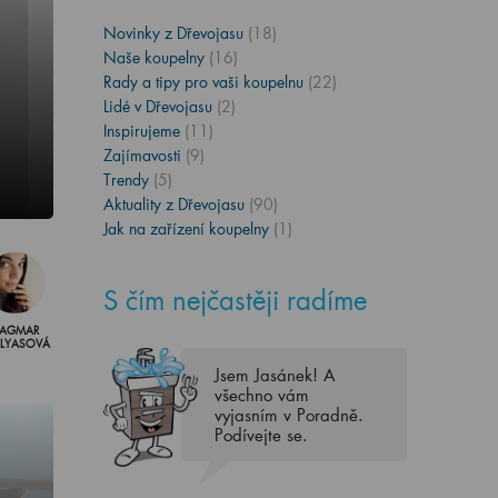
Novinky z Dřevojasu
(18)
Naše koupelny
(16)
Rady a tipy pro vaši koupelnu
(22)
Lidé v Dřevojasu
(2)
Inspirujeme
(11)
Zajímavosti
(9)
Trendy
(5)
Aktuality z Dřevojasu
(90)
Jak na zařízení koupelny
(1)
S čím nejčastěji radíme
AGMAR
LLYASOVÁ
Jsem Jasánek! A
všechno vám
vyjasním v Poradně.
Podívejte se.