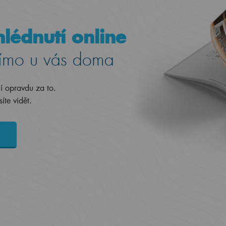
lédnutí online
ímo u vás doma
jí opravdu za to.
íte vidět.