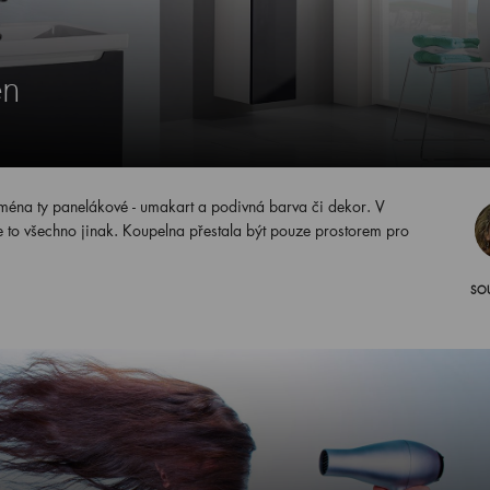
en
zejména ty panelákové - umakart a podivná barva či dekor. V
 to všechno jinak. Koupelna přestala být pouze prostorem pro
SO