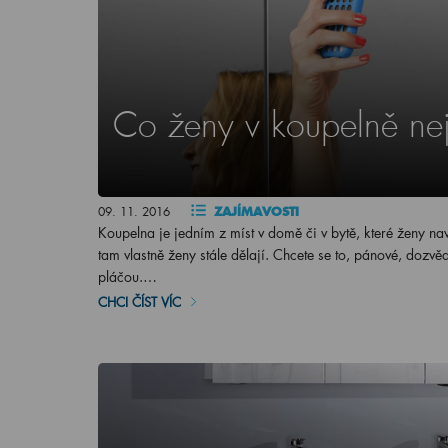
Co ženy v koupelně nejč
09. 11. 2016
ZAJÍMAVOSTI
Koupelna je jedním z míst v domě či v bytě, které ženy na
tam vlastně ženy stále dělají. Chcete se to, pánové, dozv
pláčou.…
CHCI ČÍST VÍC