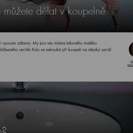
é můžete dělat v koupelně
žít i spoustu zábavy. My pro vás máme takového malého
líbeného seriálu Kdo se nekouká při koupeli na nějaký seriál
D
GA
o?