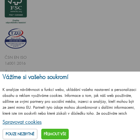
ČSN EN ISO
14001:2016
ČSN EN ISO
Vážíme si vašeho soukromí
9001:2016
K analýze návštěvnosti a funkcí webu, ukládání vašeho nastavení a personalizaci
obsahu a reklam využíváme cookies. Informace o tom, jak náš web používáte,
sdílíme se svými partnery pro sociální média, inzerci a analýzy, kteří mohou být
ze zemí mimo EU. Partneři tyto údaje mohou zkombinovat s dalšími informacemi,
které jste jim poskytli nebo které získali v důsledku toho, že používáte jejich
Vytvořilo studio
CZECHGROUP.cz
služby.
Podrobné informace
Spravovat cookies
© 2009 - 2025 Koupelnový nábytek Dřevojas v. d.,
Všechna práva vyhrazena
POUZE NEZBYTNÉ
PŘIJMOUT VŠE