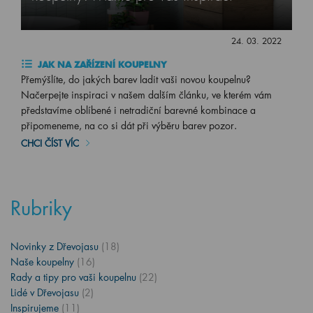
24. 03. 2022
JAK NA ZAŘÍZENÍ KOUPELNY
Přemýšlíte, do jakých barev ladit vaši novou koupelnu?
Načerpejte inspiraci v našem dalším článku, ve kterém vám
představíme oblíbené i netradiční barevné kombinace a
připomeneme, na co si dát při výběru barev pozor.
CHCI ČÍST VÍC
Rubriky
Novinky z Dřevojasu
(18)
Naše koupelny
(16)
Rady a tipy pro vaši koupelnu
(22)
Lidé v Dřevojasu
(2)
Inspirujeme
(11)