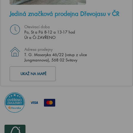
Jediná značková prodejna Dřevojasu v ČR
Otevírací doba
Po, St a Pá 8-12 a 13-17 hod
Út a Čt ZAVŘENO
Adresa prodejny
T. G. Masaryka 46/22 (vstup z ulice
Jungmannova), 568 02 Svitavy
UKAŽ NA MAPĚ