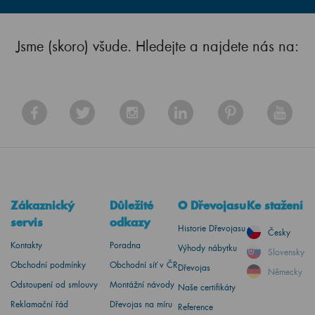
Jsme (skoro) všude. Hledejte a najdete nás na:
Zákaznický
Důležité
O Dřevojasu
Ke stažení
servis
odkazy
Historie Dřevojasu
Česky
Kontakty
Poradna
Výhody nábytku
Slovensky
Obchodní podmínky
Obchodní síť v ČR
Dřevojas
Německy
Odstoupení od smlouvy
Montážní návody
Naše certifikáty
Reklamační řád
Dřevojas na míru
Reference