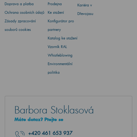
Doprava a platba
Prodejna
Kariéra v
Ochrana osobních údajů
Ke stažení
Dřevojasu
Zásady zpracování
Konfigurátor pro
souborů cookies
partnery
Katalog ke stažení
Vzorník RAL
Whistleblowing
Environmentální
politika
Barbora Stoklasová
Máte dotaz? Ptejte se
+420
461 653 937