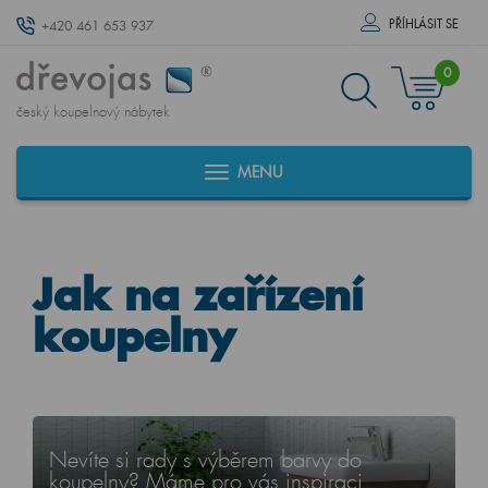
PŘÍHLÁSIT SE
+420 461 653 937
0
český koupelnový nábytek
MENU
Jak na zařízení
koupelny
Nevíte si rady s výběrem barvy do
koupelny? Máme pro vás inspiraci