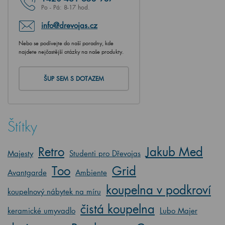
Po - Pá: 8-17 hod.
info@drevojas.cz
Nebo se podívejte do naší poradny, kde
najdete nejčastější otázky na naše produkty.
ŠUP SEM S DOTAZEM
Štítky
Retro
Jakub Med
Majesty
Studenti pro Dřevojas
Too
Grid
Avantgarde
Ambiente
koupelna v podkroví
koupelnový nábytek na míru
čistá koupelna
keramické umyvadlo
Lubo Majer