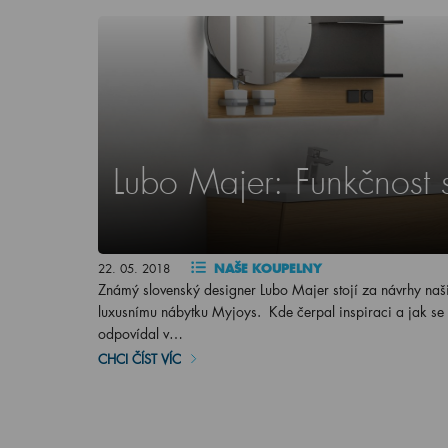
Lubo Majer: Funkčnost 
22. 05. 2018
NAŠE KOUPELNY
Známý slovenský designer Lubo Majer stojí za návrhy naši
luxusnímu nábytku Myjoys. Kde čerpal inspiraci a jak se
odpovídal v…
CHCI ČÍST VÍC