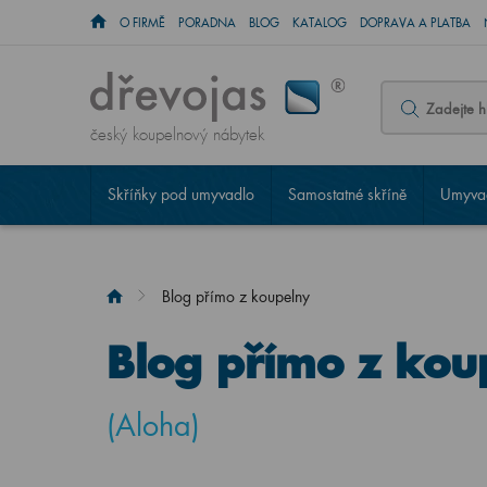
O FIRMĚ
PORADNA
BLOG
KATALOG
DOPRAVA A PLATBA
český koupelnový nábytek
Skříňky pod umyvadlo
Samostatné skříně
Umyvad
Blog přímo z koupelny
Blog přímo z kou
(Aloha)