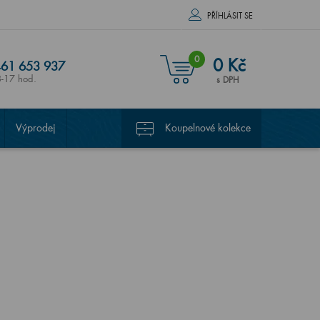
PŘÍHLÁSIT SE
0
0 Kč
61 653 937
8-17 hod.
s DPH
Výprodej
Koupelnové kolekce