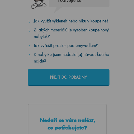
Podívejte se.
Jak využít výklenek nebo niku v koupelně?
Z jakých materiálů je vyroben koupelnový
nábytek?
Jak vyřešit prostor pod umyvadlem?
K nábytku jsem nedostal(a) návod, kde ho
najdu?
PŘEJÍT DO PORADNY
Nedaří se vám nalézt,
co potřebujete?