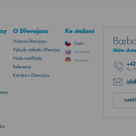
azy
O Dřevojasu
Ke stažení
Barbo
Historie Dřevojasu
Česky
Výhody nábytku Dřevojas
Máte dotaz
Slovensky
Naše certifikáty
Německy
+4
Reference
Po - 
Kariéra v Dřevojasu
info
tnery
NAPIŠ
ika