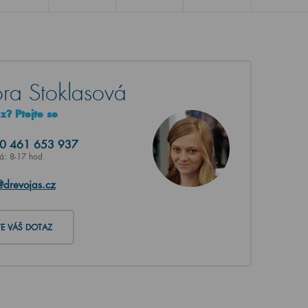
ra Stoklasová
? Ptejte se
20
461 653 937
Pá: 8-17 hod.
@drevojas.cz
TE VÁŠ DOTAZ