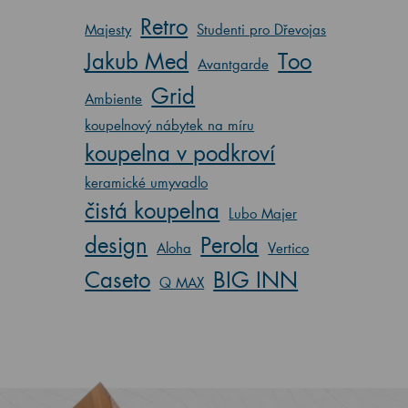
Retro
Majesty
Studenti pro Dřevojas
Jakub Med
Too
Avantgarde
Grid
Ambiente
koupelnový nábytek na míru
koupelna v podkroví
keramické umyvadlo
čistá koupelna
Lubo Majer
design
Perola
Aloha
Vertico
Caseto
BIG INN
Q MAX