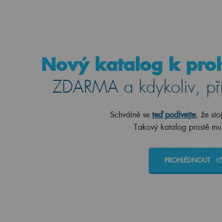
Nový katalog k proh
ZDARMA a kdykoliv, př
Schválně se
teď podívejte
, že sto
Takový katalog prostě mus
PROHLÉDNOUT