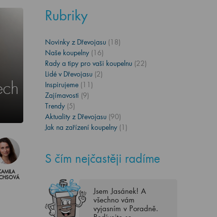
Rubriky
Novinky z Dřevojasu
(18)
Naše koupelny
(16)
Rady a tipy pro vaši koupelnu
(22)
Lidé v Dřevojasu
(2)
ech
Inspirujeme
(11)
Zajímavosti
(9)
Trendy
(5)
Aktuality z Dřevojasu
(90)
Jak na zařízení koupelny
(1)
S čím nejčastěji radíme
KAMILA
CHSOVÁ
Jsem Jasánek! A
všechno vám
vyjasním v Poradně.