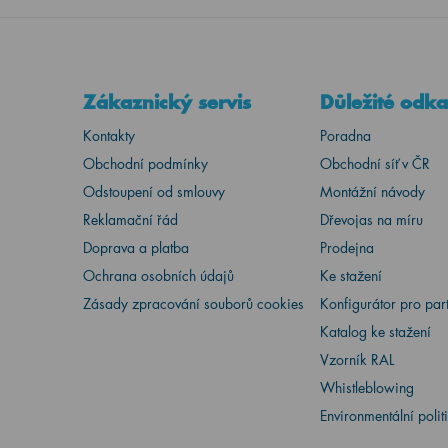
Zákaznický servis
Důležité odk
Kontakty
Poradna
Obchodní podmínky
Obchodní síť v ČR
Odstoupení od smlouvy
Montážní návody
Reklamační řád
Dřevojas na míru
Doprava a platba
Prodejna
Ochrana osobních údajů
Ke stažení
Zásady zpracování souborů cookies
Konfigurátor pro par
Katalog ke stažení
Vzorník RAL
Whistleblowing
Environmentální polit