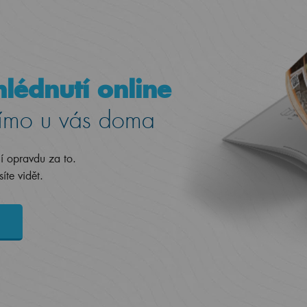
lédnutí online
ímo u vás doma
jí opravdu za to.
íte vidět.