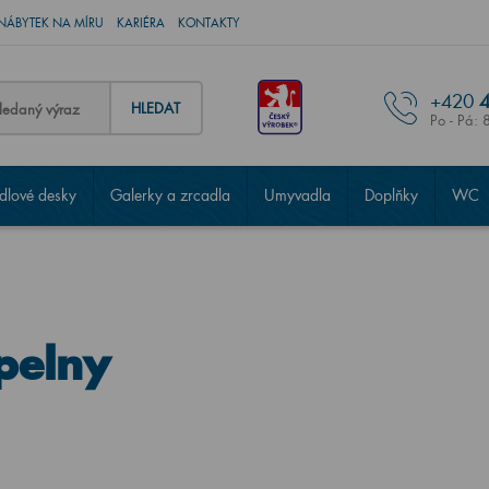
NÁBYTEK NA MÍRU
KARIÉRA
KONTAKTY
+420
4
HLEDAT
Po - Pá: 
lové desky
Galerky a zrcadla
Umyvadla
Doplňky
WC
pelny