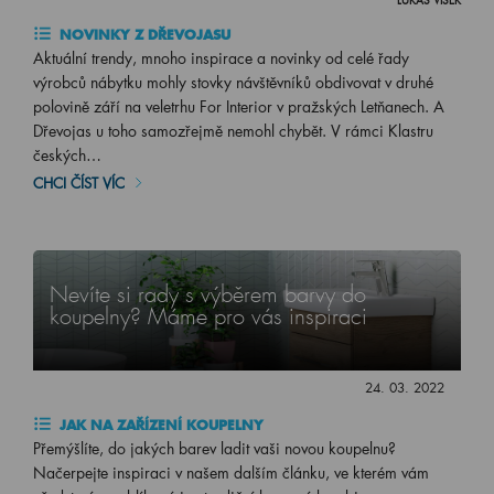
LUKÁŠ VÍŠEK
NOVINKY Z DŘEVOJASU
Aktuální trendy, mnoho inspirace a novinky od celé řady
výrobců nábytku mohly stovky návštěvníků obdivovat v druhé
polovině září na veletrhu For Interior v pražských Letňanech. A
Dřevojas u toho samozřejmě nemohl chybět. V rámci Klastru
českých…
CHCI ČÍST VÍC
Nevíte si rady s výběrem barvy do
koupelny? Máme pro vás inspiraci
24. 03. 2022
JAK NA ZAŘÍZENÍ KOUPELNY
Přemýšlíte, do jakých barev ladit vaši novou koupelnu?
Načerpejte inspiraci v našem dalším článku, ve kterém vám