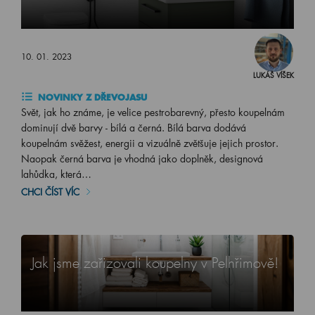
10. 01. 2023
LUKÁŠ VÍŠEK
NOVINKY Z DŘEVOJASU
Svět, jak ho známe, je velice pestrobarevný, přesto koupelnám
dominují dvě barvy - bílá a černá. Bílá barva dodává
koupelnám svěžest, energii a vizuálně zvětšuje jejich prostor.
Naopak černá barva je vhodná jako doplněk, designová
lahůdka, která…
CHCI ČÍST VÍC
Jak jsme zařizovali koupelny v Pelhřimově!