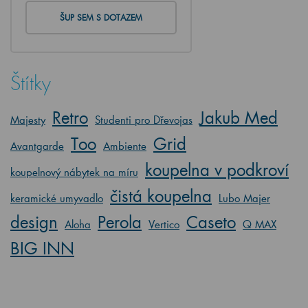
ŠUP SEM S DOTAZEM
Štítky
Retro
Jakub Med
Majesty
Studenti pro Dřevojas
Too
Grid
Avantgarde
Ambiente
koupelna v podkroví
koupelnový nábytek na míru
čistá koupelna
keramické umyvadlo
Lubo Majer
design
Perola
Caseto
Aloha
Vertico
Q MAX
BIG INN