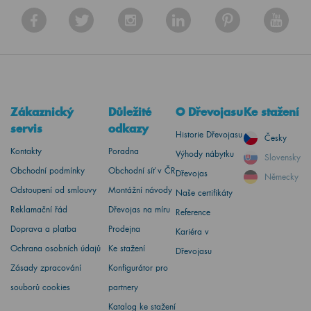
Zákaznický
Důležité
O Dřevojasu
Ke stažení
servis
odkazy
Historie Dřevojasu
Česky
Kontakty
Poradna
Výhody nábytku
Slovensky
Obchodní podmínky
Obchodní síť v ČR
Dřevojas
Německy
Odstoupení od smlouvy
Montážní návody
Naše certifikáty
Reklamační řád
Dřevojas na míru
Reference
Doprava a platba
Prodejna
Kariéra v
Ochrana osobních údajů
Ke stažení
Dřevojasu
Zásady zpracování
Konfigurátor pro
souborů cookies
partnery
Katalog ke stažení