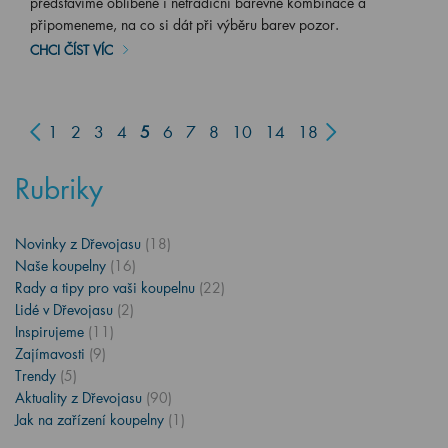
představíme oblíbené i netradiční barevné kombinace a
připomeneme, na co si dát při výběru barev pozor.
CHCI ČÍST VÍC
1
2
3
4
5
6
7
8
10
14
18
Rubriky
Novinky z Dřevojasu
(18)
Naše koupelny
(16)
Rady a tipy pro vaši koupelnu
(22)
Lidé v Dřevojasu
(2)
Inspirujeme
(11)
Zajímavosti
(9)
Trendy
(5)
Aktuality z Dřevojasu
(90)
Jak na zařízení koupelny
(1)