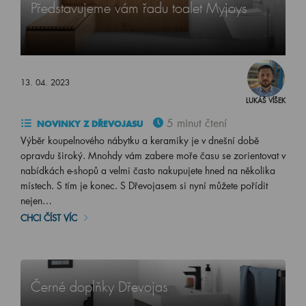
Představujeme vám řadu toalet Myjoys
13. 04. 2023
LUKÁŠ VÍŠEK
5 minut čtení
NOVINKY Z DŘEVOJASU
Výběr koupelnového nábytku a keramiky je v dnešní době
opravdu široký. Mnohdy vám zabere moře času se zorientovat v
nabídkách e-shopů a velmi často nakupujete hned na několika
místech. S tím je konec. S Dřevojasem si nyní můžete pořídit
nejen…
CHCI ČÍST VÍC
Černé doplňky Dřevojas