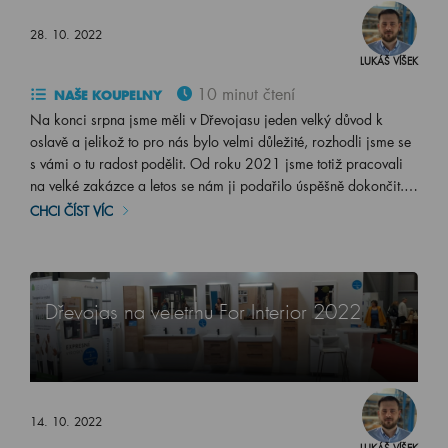
28. 10. 2022
LUKÁŠ VÍŠEK
10 minut čtení
NAŠE KOUPELNY
Na konci srpna jsme měli v Dřevojasu jeden velký důvod k
oslavě a jelikož to pro nás bylo velmi důležité, rozhodli jsme se
s vámi o tu radost podělit. Od roku 2021 jsme totiž pracovali
na velké zakázce a letos se nám ji podařilo úspěšně dokončit.…
CHCI ČÍST VÍC
Dřevojas na veletrhu For Interior 2022
14. 10. 2022