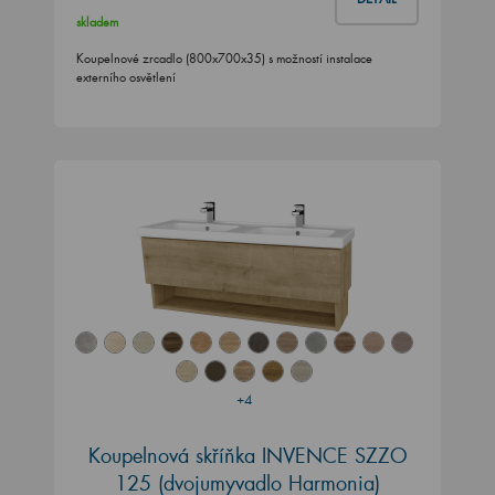
skladem
Koupelnové zrcadlo (800x700x35) s možností instalace
externího osvětlení
+4
Koupelnová skříňka INVENCE SZZO
125 (dvojumyvadlo Harmonia)