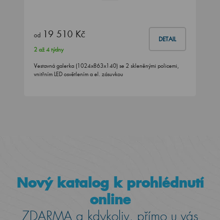
19 510 Kč
od
DETAIL
2 až 4 týdny
Vestavná galerka (1024x863x140) se 2 skleněnými policemi,
vnitřním LED osvětlením a el. zásuvkou
Nový katalog k prohlédnutí
online
ZDARMA a kdykoliv, přímo u vás