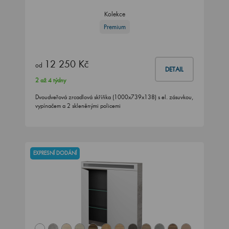
Kolekce
Premium
12 250 Kč
od
DETAIL
2 až 4 týdny
Dvoudveřová zrcadlová skříňka (1000x739x138) s el. zásuvkou,
vypínačem a 2 skleněnými policemi
EXPRESNÍ DODÁNÍ