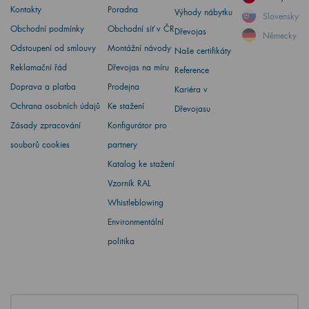
Kontakty
Poradna
Výhody nábytku
Slovensky
Obchodní podmínky
Obchodní síť v ČR
Dřevojas
Německy
Odstoupení od smlouvy
Montážní návody
Naše certifikáty
Reklamační řád
Dřevojas na míru
Reference
Doprava a platba
Prodejna
Kariéra v
Ochrana osobních údajů
Ke stažení
Dřevojasu
Zásady zpracování
Konfigurátor pro
souborů cookies
partnery
Katalog ke stažení
Vzorník RAL
Whistleblowing
Environmentální
politika