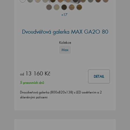
+17
Dvoudvéřová galerka MAX GA2O 80
Kolekce
Max
13 160 Kč
od
DETAIL
5 pracovních dnů
Dvoudveřová galerka (800x820x138) s LED osvětlením a 2
skleněnými policemi