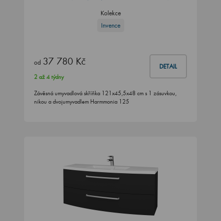
Kolekce
Invence
37 780 Kč
od
DETAIL
2 až 4 týdny
Závěsná umyvadlová skříňka 121x45,5x48 cm s 1 zásuvkou,
nikou a dvojumyvadlem Harmmonia 125