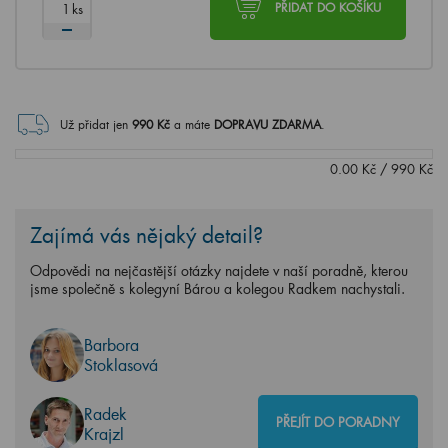
ks
PŘIDAT DO KOŠÍKU
Už přidat jen
990
Kč
a máte
DOPRAVU ZDARMA
.
0.00
Kč
/
990
Kč
Zajímá vás nějaký detail?
Odpovědi na nejčastější otázky najdete v naší poradně, kterou
jsme společně s kolegyní Bárou a kolegou Radkem nachystali.
Barbora
Stoklasová
Radek
PŘEJÍT DO PORADNY
Krajzl