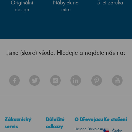
Originální
Nábytek na
5 let záruka
design
míru
Jsme (skoro) všude. Hledejte a najdete nás na:
Zákaznický
Důležité
O Dřevojasu
Ke stažení
servis
odkazy
Historie Dřevojasu
Česky