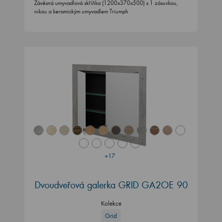
Závěsná umyvadlová skříňka (1200x370x500) s 1 zásuvkou,
nikou a keramickým umyvadlem Triumph
+17
Dvoudveřová galerka GRID GA2OE 90
Kolekce
Grid