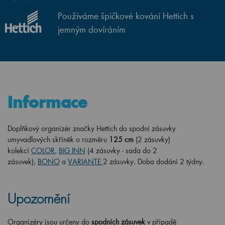
Používáme špičkové kování Hettich s
jemným dovíráním
Informace
Doplňkový organizér značky Hettich do spodní zásuvky
umyvadlových skříněk o rozměru
125 cm
(2 zásuvky)
kolekcí
COLOR
,
BIG INN
(4 zásuvky - sada do 2
zásuvek),
BONO
a
VARIANTE
2 zásuvky.
Doba dodání 2 týdny.
Upozornění
Organizéry jsou určeny do
spodních
zásuvek
v případě