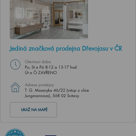
Jediná značková prodejna Dřevojasu v ČR
Otevírací doba
Po, St a Pá 8-12 a 13-17 hod
Út a Čt ZAVŘENO
Adresa prodejny
T. G. Masaryka 46/22 (vstup z ulice
Jungmannova), 568 02 Svitavy
UKAŽ NA MAPĚ