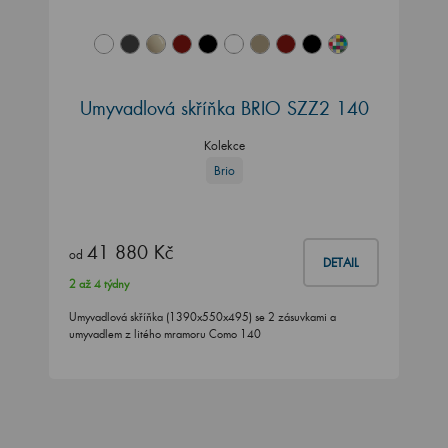
Umyvadlová skříňka BRIO SZZ2 140
Kolekce
Brio
41 880 Kč
od
DETAIL
2 až 4 týdny
Umyvadlová skříňka (1390x550x495) se 2 zásuvkami a
umyvadlem z litého mramoru Como 140