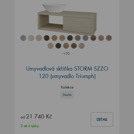
+10
Umyvadlová skříňka STORM SZZO
120 (umyvadlo Triumph)
Kolekce
Storm
21 740 Kč
od
DETAIL
2 až 4 týdny