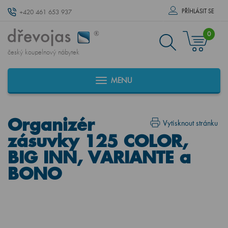
PŘÍHLÁSIT SE
+420 461 653 937
0
český koupelnový nábytek
MENU
Organizér
Vytisknout stránku
zásuvky 125 COLOR,
BIG INN, VARIANTE a
BONO