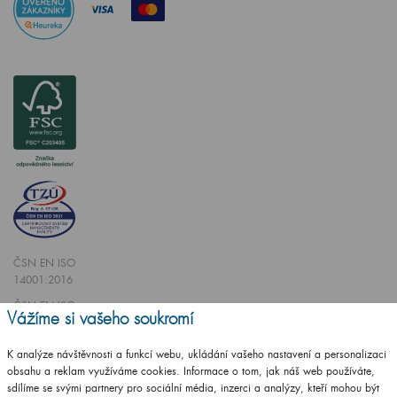
ČSN EN ISO
14001:2016
ČSN EN ISO
Vážíme si vašeho soukromí
9001:2016
K analýze návštěvnosti a funkcí webu, ukládání vašeho nastavení a personalizaci
obsahu a reklam využíváme cookies. Informace o tom, jak náš web používáte,
sdílíme se svými partnery pro sociální média, inzerci a analýzy, kteří mohou být