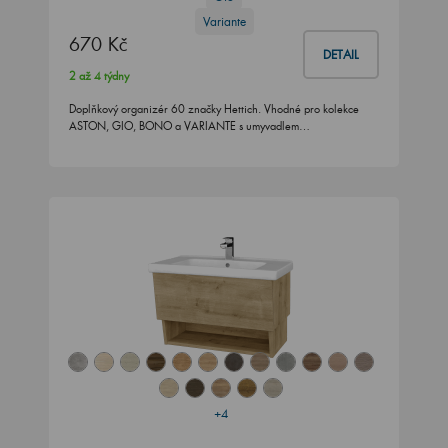
Variante
670 Kč
DETAIL
2 až 4 týdny
Doplňkový organizér 60 značky Hettich. Vhodné pro kolekce
ASTON, GIO, BONO a VARIANTE s umyvadlem…
+4