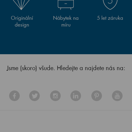
Originální
Nábytek na
5 let záruka
design
míru
Jsme (skoro) všude. Hledejte a najdete nás na: