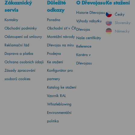
Zákaznický
Důležité
O Dřevojasu
Ke stažení
servis
odkazy
Historie Dřevojasu
Česky
Kontakty
Poradna
Výhody nábytku
Slovensky
Obchodní podmínky
Obchodní síť v ČR
Dřevojas
Německy
Odstoupení od smlouvy
Montážní návody
Naše certifikáty
Reklamační řád
Dřevojas na míru
Reference
Doprava a platba
Prodejna
Kariéra v
Ochrana osobních údajů
Ke stažení
Dřevojasu
Zásady zpracování
Konfigurátor pro
souborů cookies
partnery
Katalog ke stažení
Vzorník RAL
Whistleblowing
Environmentální
politika