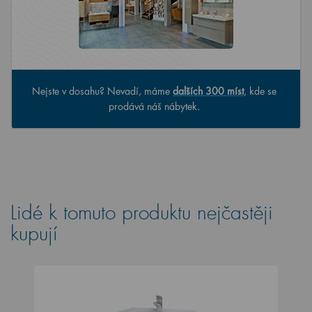
Nejste v dosahu? Nevadí, máme
dalších 300 míst
, kde se
prodává náš nábytek.
Lidé k tomuto produktu nejčastěji
kupují