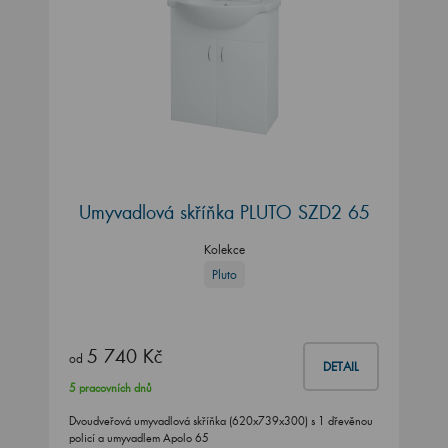
Umyvadlová skříňka PLUTO SZD2 65
Kolekce
Pluto
5 740 Kč
od
DETAIL
5 pracovních dnů
Dvoudveřová umyvadlová skříňka (620x739x300) s 1 dřevěnou
policí a umyvadlem Apolo 65