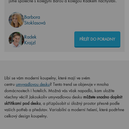
jsme společně s kolegyní Bárou a kolegou Radkem nachystali.
Barbora
Stoklasová
Radek
PŘEJÍT DO PORADNY
Krajzl
Líbí se vám moderní koupelny, které mají ve svém
centru
umyvadlovou desku
? Tento trend se objevuje v mnoha
domácnostech i hotelích. Možná vás však napadlo, kam uložíte
všechny věci? Jakoukoliv umyvadlovou desku
můžete snadno doplnit
skříňkami pod desku
, a přizpůsobit si úložný prostor přesně podle
vašich potřeb a představ. Variabilní a moderní řešení, které podtrhne
celkový design koupelny.