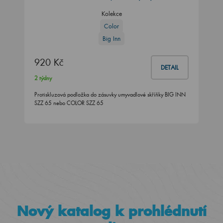
Kolekce
Color
Big Inn
920 Kč
DETAIL
2 týdny
Protiskluzová podložka do zásuvky umyvadlové skříňky BIG INN
SZZ 65 nebo COLOR SZZ 65
Nový katalog k prohlédnutí