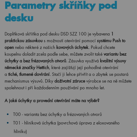
Parametry skříňky pod
desku
Doplňková skříňka pod desku DSD SZZ 100 je vybavena
1
praktickou zásuvkou
s možností otevírání pomocí
systému Push to
open
nebo některé z našich
kovových úchytek
. Pokud chcete
koupelnu doladit zcela podle sebe, můžete zvolit také
variantu bez
úchytky a bez frézovaných otvorů
. Zásuvka využívá
kvalitní výsuvy
německé značky Hettich
, které zajišťují její pohodlné otevírání
a
tiché, tlumené dovírání
. Stačí ji lehce přivřít a o zbytek se postará
mechanismus výsuvů. Díky
doživotní záruce
výrobce se na ně můžete
spolehnout i při každodenním používání po mnoho let.
A jaké úchytky a provední otevírání máte na výběr?
T00 - varianta bez úchytky a frézovaných otvorů
T01 - hliníková úchytka (povrchová úprava z eloxovaného
hliníku)