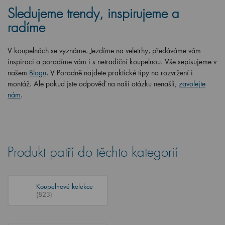
Sledujeme trendy, inspirujeme a
radíme
V koupelnách se vyznáme. Jezdíme na veletrhy, předáváme vám
inspiraci a poradíme vám i s netradiční koupelnou. Vše sepisujeme v
našem
Blogu
. V Poradně najdete praktické tipy na rozvržení i
montáž. Ale pokud jste odpověď na naši otázku nenašli,
zavolejte
nám
.
Produkt patří do těchto kategorií
Koupelnové kolekce
(823)