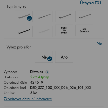
Úchytka T01
Typ úchytky
Ne
Výřez pro sifon
Ne
Ano
Výrobce:
Dřevojas
i
Dostupnost:
2 až 4 týdny
Objednací číslo
424619
Objednací kód
DSD_SZZ_100_XXX_D26_D26_T01_XXX
Záruka:
5 let
Zkopírovat detailní informace