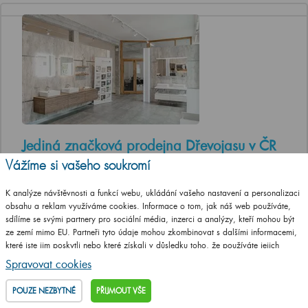
Jediná značková prodejna Dřevojasu v ČR
Vážíme si vašeho soukromí
Otevírací doba
Po, St a Pá 8-12 a 13-17 hod
K analýze návštěvnosti a funkcí webu, ukládání vašeho nastavení a personalizaci
Út a Čt ZAVŘENO
obsahu a reklam využíváme cookies. Informace o tom, jak náš web používáte,
sdílíme se svými partnery pro sociální média, inzerci a analýzy, kteří mohou být
Adresa prodejny
ze zemí mimo EU. Partneři tyto údaje mohou zkombinovat s dalšími informacemi,
T. G. Masaryka 46/22 (vstup z ulice
které jste jim poskytli nebo které získali v důsledku toho, že používáte jejich
Jungmannova), 568 02 Svitavy
služby.
Podrobné informace
Spravovat cookies
UKAŽ NA MAPĚ
POUZE NEZBYTNÉ
PŘIJMOUT VŠE