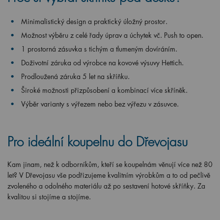
Minimalistický design a praktický úložný prostor.
Možnost výběru z celé řady úprav a úchytek vč. Push to open.
1 prostorná zásuvka s tichým a tlumeným dovíráním.
Doživotní záruka od výrobce na kovové výsuvy Hettich.
Prodloužená záruka 5 let na skříňku.
Široké možnosti přizpůsobení a kombinací více skříněk.
Výběr varianty s výřezem nebo bez výřezu v zásuvce.
Pro ideální koupelnu do Dřevojasu
Kam jinam, než k odborníkům, kteří se koupelnám věnují více než 80
let? V Dřevojasu vše podřizujeme kvalitním výrobkům a to od pečlivě
zvoleného a odolného materiálu až po sestavení hotové skříňky. Za
kvalitou si stojíme a stojíme.