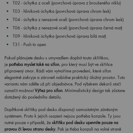
T02 - úchytka z oceli (povrchová úprava z broušeného niklu)
T03 - hliníková úchytka (povrchová úprava chrom lesk)
T04 - úchytka z nerezové oceli (povrchová úprava chrom lesk)
T06 - úchytka z nerezové oceli (povrchová úprava černá mat)
T09 - hliníková úchytka (povrchová úprava bílá mat)
T31 - Push to open
Pokud plánujete desku s umyvadlem doplnit touto skříňkou,
je
potřeba myslet také na sifon
, pro který musí být ve skříňce
připravený otvor. Rádi vám vytvoříme provedení, které sifon
elegantně zakryje a zároveň nabídne praktický úložný prostor. Tuto
variantu nám sdělte už při objednávce. Pod výběrem dekorů stačí
označit možnost
Výřez pro sifon
. Minimalistický design tak zůstane
dotažený do posledního detailu.
Doplňkové skříňky pod desku disponují samostatným závěsným
systémem. Proto k jejich usazení nejsou potřeba konzole. Ty jsou
nutné pouze v případě, že
skříňku pod desku upevníte pouze na
pravou či levou stranu desky
. Pak je třeba konzolí na volné straně