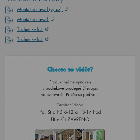
Montážní návod (výřez)
Montážní návod
Technický list
Technický list
Chcete to vidět?
Produkt máme vystaven
v podnikové prodejně Dřevojas
ve Svitavách. Přijďte se podívat..
Otevírací doba
Po, St a Pá 8-12 a 13-17 hod
Út a Čt ZAVŘENO