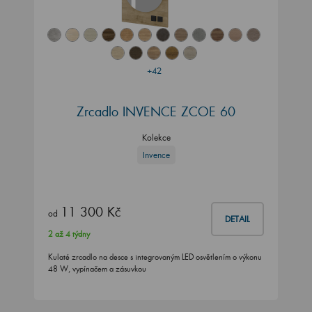
+42
Zrcadlo INVENCE ZCOE 60
Kolekce
Invence
11 300 Kč
od
DETAIL
2 až 4 týdny
Kulaté zrcadlo na desce s integrovaným LED osvětlením o výkonu
48 W, vypínačem a zásuvkou