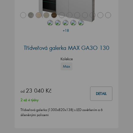
+18
Třídveřová galerka MAX GA3O 130
Kolekce
Max
23 040 Kč
od
DETAIL
2 až 4 týdny
Třídveřová galerka (1300x820x138) s LED osvětlením a 6
skleněnými policemi