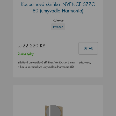
Koupelnová skříňka INVENCE SZZO
80 (umyvadlo Harmonia)
Kolekce
Invence
22 220 Kč
od
DETAIL
2 až 4 týdny
Závěsná umyvadlová skříňka 76x45,4x48 cm s 1 zásuvkou,
nikou a keramickým umyvadlem Harmonia 80