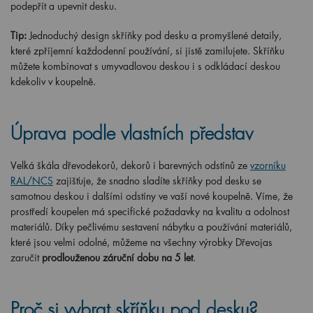
podepřít a upevnit desku.
Tip:
Jednoduchý design skříňky pod desku a promyšlené detaily,
které zpříjemní každodenní používání, si jistě zamilujete. Skříňku
můžete kombinovat s umyvadlovou deskou i s odkládací deskou
kdekoliv v koupelně.
Úprava podle vlastních představ
Velká škála dřevodekorů, dekorů i barevných odstínů ze
vzorníku
RAL/NCS
zajišťuje, že snadno sladíte skříňky pod desku se
samotnou deskou i dalšími odstíny ve vaší nové koupelně. Víme, že
prostředí koupelen má specifické požadavky na kvalitu a odolnost
materiálů. Díky pečlivému sestavení nábytku a používání materiálů,
které jsou velmi odolné, můžeme na všechny výrobky Dřevojas
zaručit
prodlouženou záruční dobu na 5 let
.
Proč si vybrat skříňku pod desku?