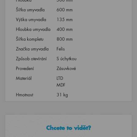
Šířka umyvadla
600 mm
Výška umyvadla
135 mm
Hloubka umyvadla
400 mm
Šířka kompletu
800 mm
Značka umyvadla
Felis
Způsob otevírání
S úchytkou
Provedení
Zásuvkové
Materiál
LTD
MDF
Hmotnost
31 kg
Chcete to vidět?