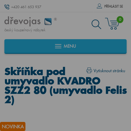
PŘÍHLÁSIT SE
+420 461 653 937
0
český koupelnový nábytek
MENU
Skříňka pod
Vytisknout stránku
umyvadlo KVADRO
SZZ2 80 (umyvadlo Felis
2)
NOVINKA