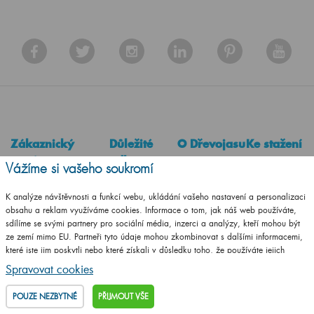
Zákaznický
Důležité
O Dřevojasu
Ke stažení
servis
odkazy
Vážíme si vašeho soukromí
Historie Dřevojasu
Česky
Kontakty
Poradna
Výhody nábytku
Slovensky
K analýze návštěvnosti a funkcí webu, ukládání vašeho nastavení a personalizaci
Obchodní podmínky
Obchodní síť v ČR
Dřevojas
Německy
obsahu a reklam využíváme cookies. Informace o tom, jak náš web používáte,
Odstoupení od smlouvy
Montážní návody
sdílíme se svými partnery pro sociální média, inzerci a analýzy, kteří mohou být
Naše certifikáty
ze zemí mimo EU. Partneři tyto údaje mohou zkombinovat s dalšími informacemi,
Reklamační řád
Dřevojas na míru
Reference
které jste jim poskytli nebo které získali v důsledku toho, že používáte jejich
Doprava a platba
Prodejna
služby.
Podrobné informace
Kariéra v
Spravovat cookies
Ochrana osobních údajů
Ke stažení
Dřevojasu
POUZE NEZBYTNÉ
PŘIJMOUT VŠE
Zásady zpracování
Konfigurátor pro