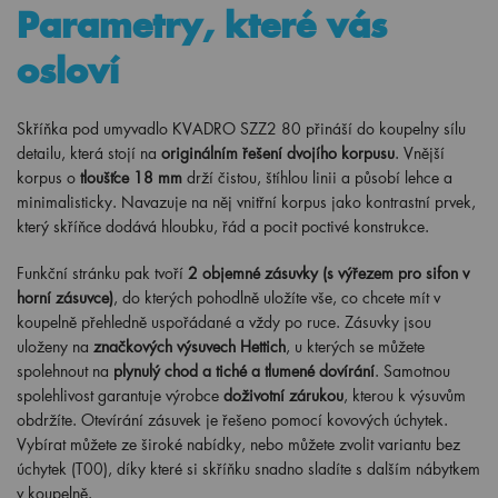
Parametry, které vás
osloví
Skříňka pod umyvadlo KVADRO SZZ2 80 přináší do koupelny sílu
detailu, která stojí na
originálním řešení dvojího korpusu
. Vnější
korpus o
tloušťce 18 mm
drží čistou, štíhlou linii a působí lehce a
minimalisticky. Navazuje na něj vnitřní korpus jako kontrastní prvek,
který skříňce dodává hloubku, řád a pocit poctivé konstrukce.
Funkční stránku pak tvoří
2 objemné zásuvky (s výřezem pro sifon v
horní zásuvce)
, do kterých pohodlně uložíte vše, co chcete mít v
koupelně přehledně uspořádané a vždy po ruce. Zásuvky jsou
uloženy na
značkových výsuvech Hettich
, u kterých se můžete
spolehnout na
plynulý chod a tiché a tlumené dovírání
. Samotnou
spolehlivost garantuje výrobce
doživotní zárukou
, kterou k výsuvům
obdržíte. Otevírání zásuvek je řešeno pomocí kovových úchytek.
Vybírat můžete ze široké nabídky, nebo můžete zvolit variantu bez
úchytek (T00), díky které si skříňku snadno sladíte s dalším nábytkem
v koupelně.