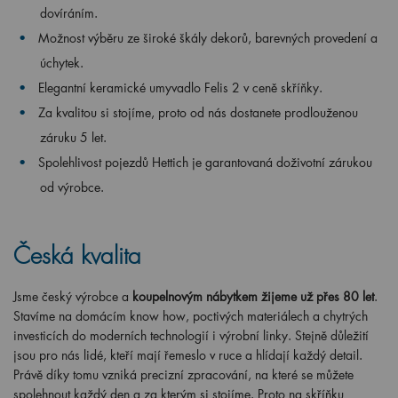
dovíráním.
Možnost výběru ze široké škály dekorů, barevných provedení a
úchytek.
Elegantní keramické umyvadlo Felis 2 v ceně skříňky.
Za kvalitou si stojíme, proto od nás dostanete prodlouženou
záruku 5 let.
Spolehlivost pojezdů Hettich je garantovaná doživotní zárukou
od výrobce.
Česká kvalita
Jsme český výrobce a
koupelnovým nábytkem žijeme už přes 80 let
.
Stavíme na domácím know how, poctivých materiálech a chytrých
investicích do moderních technologií i výrobní linky. Stejně důležití
jsou pro nás lidé, kteří mají řemeslo v ruce a hlídají každý detail.
Právě díky tomu vzniká precizní zpracování, na které se můžete
spolehnout každý den a za kterým si stojíme. Proto na skříňku