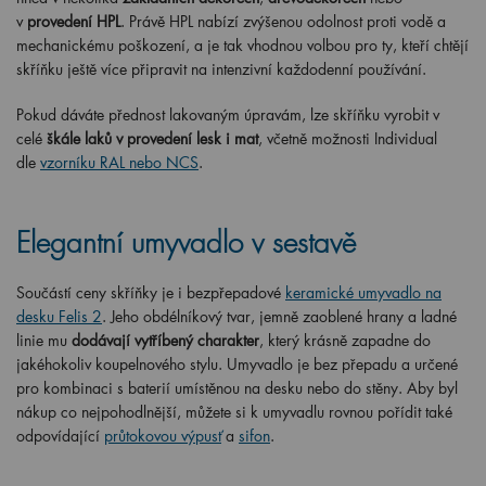
v
provedení HPL
. Právě HPL nabízí zvýšenou odolnost proti vodě a
mechanickému poškození, a je tak vhodnou volbou pro ty, kteří chtějí
skříňku ještě více připravit na intenzivní každodenní používání.
Pokud dáváte přednost lakovaným úpravám, lze skříňku vyrobit v
celé
škále laků v provedení lesk i mat
, včetně možnosti Individual
dle
vzorníku RAL nebo NCS
.
Elegantní umyvadlo v sestavě
Součástí ceny skříňky je i bezpřepadové
keramické umyvadlo na
desku Felis 2
. Jeho obdélníkový tvar, jemně zaoblené hrany a ladné
linie mu
dodávají vytříbený charakter
, který krásně zapadne do
jakéhokoliv koupelnového stylu. Umyvadlo je bez přepadu a určené
pro kombinaci s baterií umístěnou na desku nebo do stěny. Aby byl
nákup co nejpohodlnější, můžete si k umyvadlu rovnou pořídit také
odpovídající
průtokovou výpusť
a
sifon
.