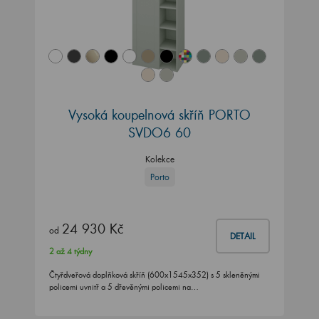
Vysoká koupelnová skříň PORTO
SVDO6 60
Kolekce
Porto
24 930 Kč
od
DETAIL
2 až 4 týdny
Čtyřdveřová doplňková skříň (600x1545x352) s 5 skleněnými
policemi uvnitř a 5 dřevěnými policemi na…