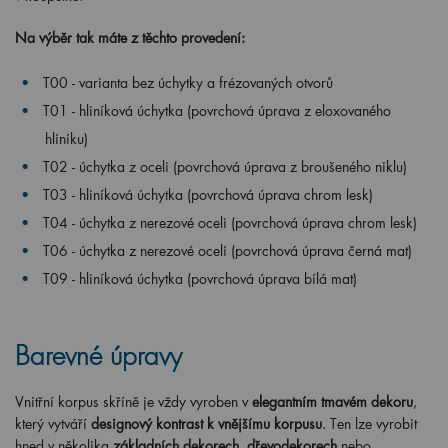
Na výběr tak máte z těchto provedení:
T00 - varianta bez úchytky a frézovaných otvorů
T01 - hliníková úchytka (povrchová úprava z eloxovaného
hliníku)
T02 - úchytka z oceli (povrchová úprava z broušeného niklu)
T03 - hliníková úchytka (povrchová úprava chrom lesk)
T04 - úchytka z nerezové oceli (povrchová úprava chrom lesk)
T06 - úchytka z nerezové oceli (povrchová úprava černá mat)
T09 - hliníková úchytka (povrchová úprava bílá mat)
Barevné úpravy
Vnitřní korpus skříně je vždy vyroben v
elegantním tmavém dekoru
,
který vytváří
designový kontrast k vnějšímu korpusu
. Ten lze vyrobit
hned v několika
základních dekorech
,
dřevodekorech
nebo