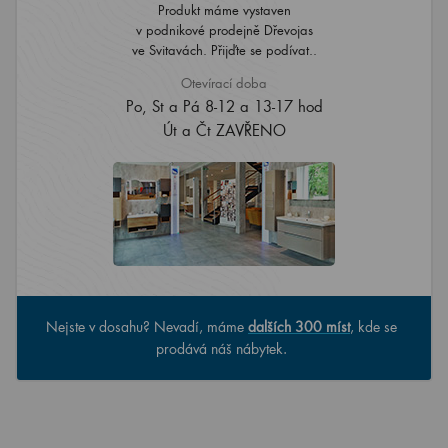
Produkt máme vystaven
v podnikové prodejně Dřevojas
ve Svitavách. Přijďte se podívat..
Otevírací doba
Po, St a Pá 8-12 a 13-17 hod
Út a Čt ZAVŘENO
Nejste v dosahu? Nevadí, máme
dalších 300 míst
, kde se
prodává náš nábytek.