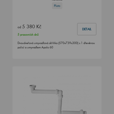
Pluto
5 380 Kč
od
DETAIL
5 pracovních dnů
Dvoudveřová umyvadlová skříňka (570x739x300) s 1 dřevěnou
policí a umyvadlem Apolo 60