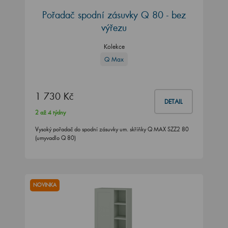
Pořadač spodní zásuvky Q 80 - bez
výřezu
Kolekce
Q Max
1 730 Kč
DETAIL
2 až 4 týdny
Vysoký pořadač do spodní zásuvky um. skříňky Q MAX SZZ2 80
(umyvadlo Q 80)
NOVINKA