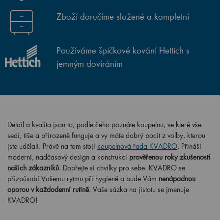
Zboží doručíme složené a kompletní
Používáme špičkové kování Hettich s
jemným dovíráním
Detail a kvalita jsou to, podle čeho poznáte koupelnu, ve které vše
sedí, tiše a přirozeně funguje a vy máte dobrý pocit z volby, kterou
jste udělali. Právě na tom stojí
koupelnová řada KVADRO
. Přináší
moderní, nadčasový design a konstrukci
prověřenou roky zkušeností
našich zákazníků
. Dopřejte si chvilky pro sebe. KVADRO se
přizpůsobí Vašemu rytmu při hygieně a bude Vám
nenápadnou
oporou v každodenní rutině
. Vaše sázka na jistotu se jmenuje
KVADRO!