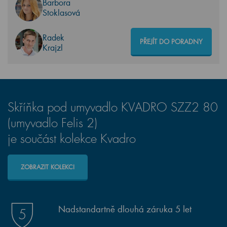
Barbora
Stoklasová
Radek
PŘEJÍT DO PORADNY
Krajzl
Skříňka pod umyvadlo KVADRO SZZ2 80
(umyvadlo Felis 2)
je součást kolekce Kvadro
ZOBRAZIT KOLEKCI
Nadstandartně dlouhá záruka 5 let