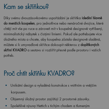
Kam se skříňkou?
Díky svému dvouzásuvkovému uspořádání je skříňka
ideální hlavně
do menších koupelen
, pro jednotlivce nebo nenáročné dvojice, které
chtějí mít vše po ruce a zároveň mít v koupelně designově vytříbený,
minimalistický nábytek s čistými liniemi. Pokud ale potřebujete více
úložného místa a chcete, aby koupelna zůstala designově sladěná,
můžete si k umyvadlové skříňce dokoupit některou z
doplňkových
skříní KVADRO
a sestavu si rozšířit přesně podle prostoru i vašich
potřeb.
Proč chtít skříňku KVADRO?
Unikátní design a vyladěná konstrukce s vnitřním a vnějším
korpusem.
Objemný úložný prostor zajišťují 2 prostorné zásuvky.
Spolehlivé výsuvy Hettich s tichým chodem a tlumeným