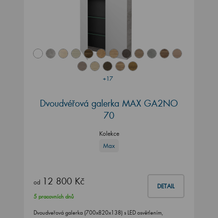
+17
Dvoudvéřová galerka MAX GA2NO
70
Kolekce
Max
12 800 Kč
od
DETAIL
5 pracovních dnů
Dvoudveřová galerka (700x820x138) s LED osvětlením,