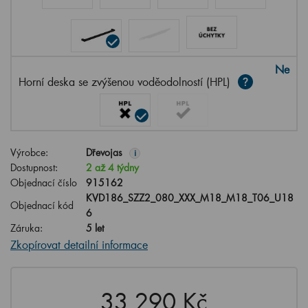
Ne
Horní deska se zvýšenou voděodolností (HPL)
Výrobce:
Dřevojas
i
Dostupnost:
2 až 4 týdny
Objednací číslo
915162
KVD186_SZZ2_080_XXX_M18_M18_T06_U18
Objednací kód
6
Záruka:
5 let
Zkopírovat detailní informace
33,290 Kč