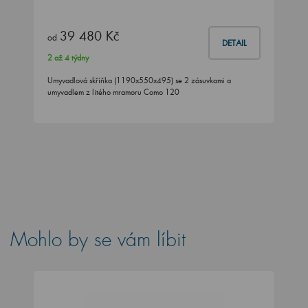
39 480 Kč
od
DETAIL
2 až 4 týdny
Umyvadlová skříňka (1190x550x495) se 2 zásuvkami a
umyvadlem z litého mramoru Como 120
Mohlo by se vám líbit