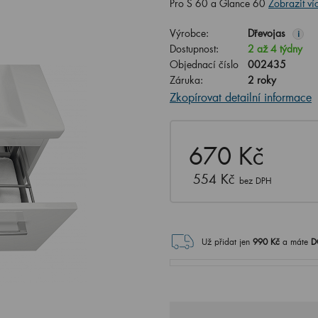
Pro S 60 a Glance 60
Zobrazit ví
Výrobce:
Dřevojas
i
Dostupnost:
2 až 4 týdny
Objednací číslo
002435
Záruka:
2 roky
Zkopírovat detailní informace
670 Kč
554 Kč
bez DPH
Už přidat jen
990
Kč
a máte
D