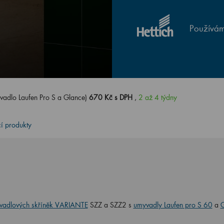
Používám
adlo Laufen Pro S a Glance)
670 Kč s DPH
,
2 až 4 týdny
cí produkty
vadlových skříněk VARIANTE
SZZ a SZZ2 s
umyvadly Laufen pro S 60
a
G