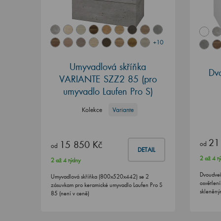
+10
Umyvadlová skříňka
Dv
VARIANTE SZZ2 85
(pro
umyvadlo Laufen Pro S)
Kolekce
Variante
21
15 850 Kč
od
od
DETAIL
2 až 4 t
2 až 4 týdny
Dvoudve
Umyvadlová skříňka (800x520x442) se 2
osvětlen
zásuvkam pro keramické umyvadlo Laufen Pro S
skleněný
85 (není v ceně)