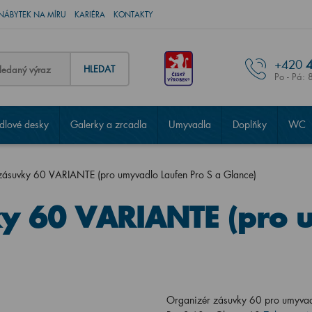
NÁBYTEK NA MÍRU
KARIÉRA
KONTAKTY
+420
4
HLEDAT
Po - Pá: 
lové desky
Galerky a zrcadla
Umyvadla
Doplňky
WC
zásuvky 60 VARIANTE (pro umyvadlo Laufen Pro S a Glance)
ky 60 VARIANTE (pro 
Organizér zásuvky 60 pro umyvad