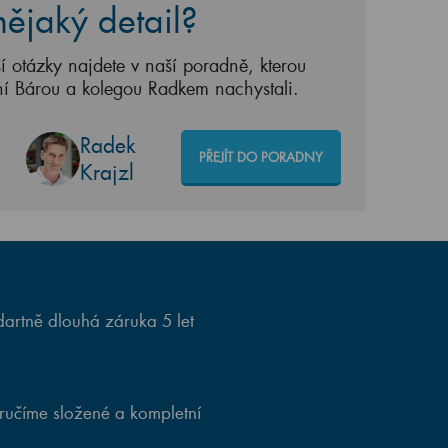
ějaký detail?
í otázky najdete v naší poradně, kterou
ní Bárou a kolegou Radkem nachystali.
Radek
PŘEJÍT DO PORADNY
Krajzl
artně dlouhá záruka 5 let
ručíme složené a kompletní