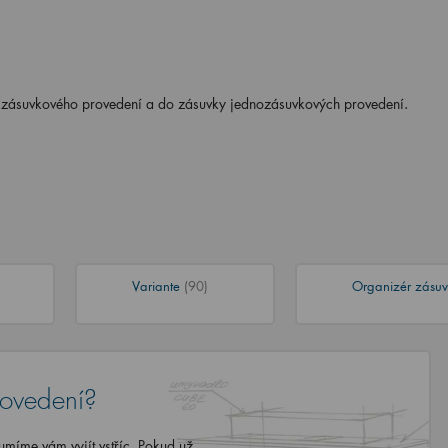
jzásuvkového provedení a do zásuvky jednozásuvkových provedení.
Variante
(90)
Organizér zásu
rovedení?
míme vám vyjít vstříc. Pokud už