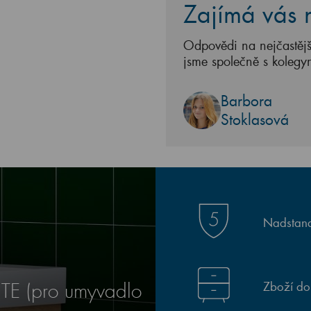
Zajímá vás n
Odpovědi na nejčastějš
jsme společně s kolegy
Barbora
Stoklasová
Nadstand
Zboží do
TE (pro umyvadlo