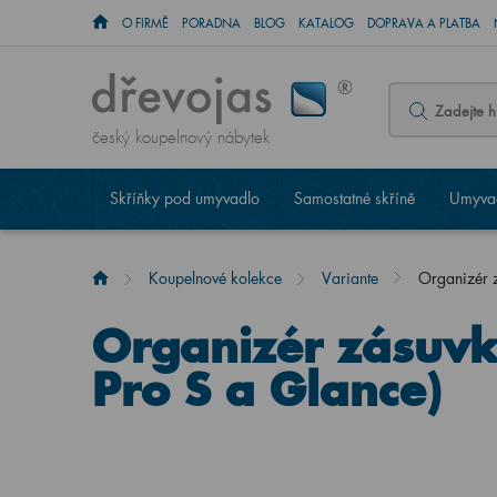
O FIRMĚ
PORADNA
BLOG
KATALOG
DOPRAVA A PLATBA
český koupelnový nábytek
Skříňky pod umyvadlo
Samostatné skříně
Umyvad
Koupelnové kolekce
Variante
Organizér 
Organizér zásuv
Pro S a Glance)