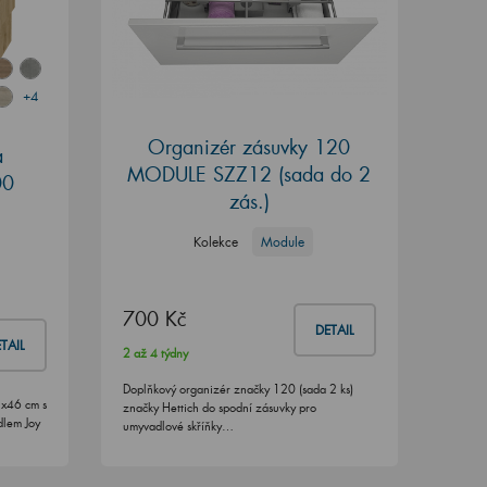
+4
Organizér zásuvky 120
a
MODULE SZZ12 (sada do 2
00
zás.)
Kolekce
Module
700 Kč
DETAIL
TAIL
2 až 4 týdny
Doplňkový organizér značky 120 (sada 2 ks)
8x46 cm s
značky Hettich do spodní zásuvky pro
dlem Joy
umyvadlové skříňky…