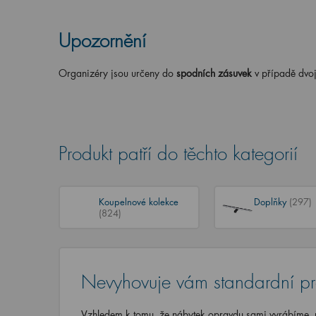
Upozornění
Organizéry jsou určeny do
spodních
zásuvek
v případě dvo
Produkt patří do těchto kategorií
Koupelnové kolekce
Doplňky
(297)
(824)
Nevyhovuje vám standardní p
Vzhledem k tomu, že nábytek opravdu sami vyrábíme, u