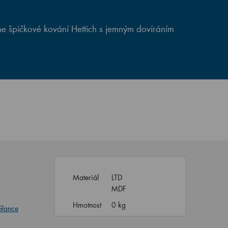
e špičkové kování Hettich s jemným dovíráním
Materiál
LTD
MDF
Hmotnost
0 kg
lance