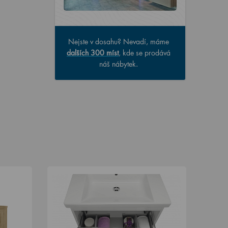
Nejste v dosahu? Nevadí, máme
dalších 300 míst
, kde se prodává
náš nábytek.