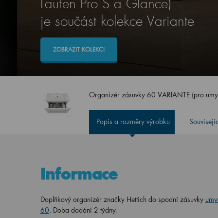
Laufen Pro S a Glance)
je součást kolekce Variante
ZOBRAZIT KOLEKCI
Organizér zásuvky 60 VARIANTE (pro umyv
Popis a rozměry výrobku
Souvisejí
Informace
Doplňkový organizér značky Hettich do spodní zásuvky
umy
60
.
Doba dodání 2 týdny.