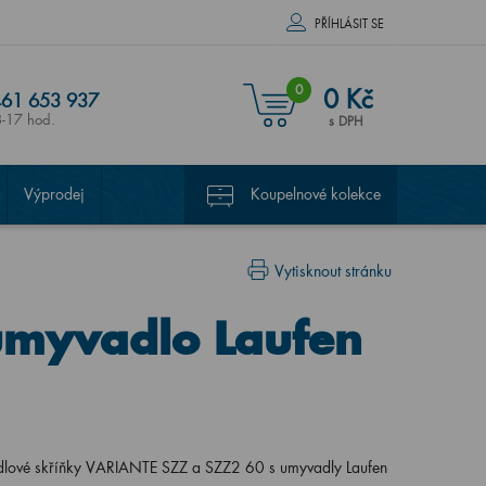
PŘÍHLÁSIT SE
0
0 Kč
61 653 937
8-17 hod.
s DPH
Výprodej
Koupelnové kolekce
Vytisknout stránku
umyvadlo Laufen
lové skříňky VARIANTE SZZ a SZZ2 60 s umyvadly Laufen