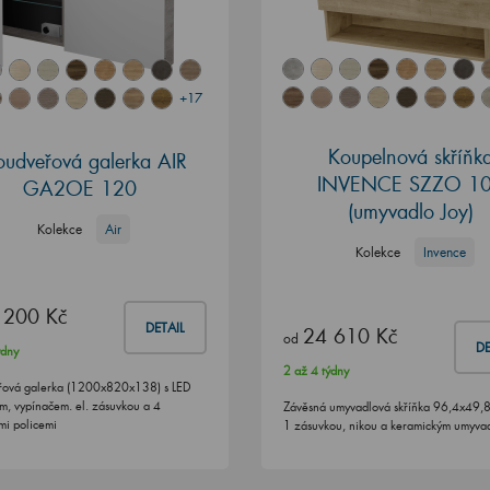
+17
Koupelnová skříňk
oudveřová galerka AIR
INVENCE SZZO 1
GA2OE 120
(umyvadlo Joy)
Kolekce
Air
Kolekce
Invence
 200 Kč
DETAIL
24 610 Kč
od
DE
ýdny
2 až 4 týdny
řová galerka (1200x820x138) s LED
ím, vypínačem. el. zásuvkou a 4
Závěsná umyvadlová skříňka 96,4x49,
mi policemi
1 zásuvkou, nikou a keramickým umyva