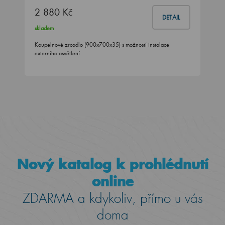
2 880 Kč
DETAIL
skladem
Koupelnové zrcadlo (900x700x35) s možností instalace
externího osvětlení
Nový katalog k prohlédnutí
online
ZDARMA a kdykoliv, přímo u vás
doma