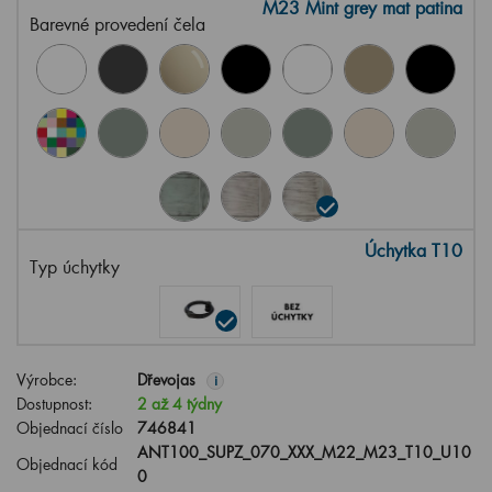
M23 Mint grey mat patina
Barevné provedení čela
Úchytka T10
Typ úchytky
Výrobce:
Dřevojas
i
Dostupnost:
2 až 4 týdny
Objednací číslo
746841
ANT100_SUPZ_070_XXX_M22_M23_T10_U10
Objednací kód
0