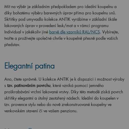
Mít na výběr je základním předpokladem pro ideální koupelnu a
díky bohatému výběru barevných úprav přímo pro koupelnu snů.
Skříňky pod umyvadlo kolekce ANTIK vyrábíme v základní škále
lakovaných úprav v provedení lesk/mat a v rámci programu
Individual v jakékoliv jiné
barvě dle vzorníků RAL/NCS
. Vybírejte,
tvořte a prožívejte společné chvíle v koupelně přesně podle vašich
představ.
Elegantní patina
Ano, čtete správně. U kolekce ANTIK je k dispozici i možnost výroby
s
tzv. patinováním povrchu
, které vzniká pomocí jemného
proškrabávání vrchní lakované vrstvy. Díky této metodě získá povrch
skříňky elegantní a útulný zestařený nádech. Ideální do koupelen v
tzv. provence stylu nebo do nově zrekonstruované koupelny ve
venkovském stavení či ve vašem penzionu.