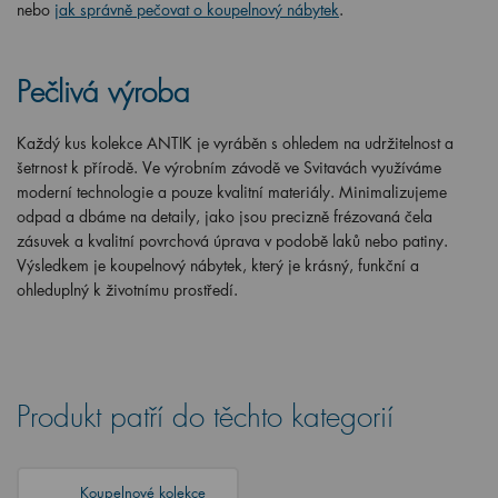
nebo
jak správně pečovat o koupelnový nábytek
.
Pečlivá výroba
Každý kus kolekce ANTIK je vyráběn s ohledem na udržitelnost a
šetrnost k přírodě. Ve výrobním závodě ve Svitavách využíváme
moderní technologie a pouze kvalitní materiály. Minimalizujeme
odpad a dbáme na detaily, jako jsou precizně frézovaná čela
zásuvek a kvalitní povrchová úprava v podobě laků nebo patiny.
Výsledkem je koupelnový nábytek, který je krásný, funkční a
ohleduplný k životnímu prostředí.
Produkt patří do těchto kategorií
Koupelnové kolekce