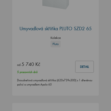
Umyvadlová skříňka PLUTO SZD2 65
Kolekce
Pluto
5 740 Kč
od
DETAIL
5 pracovních dnů
Dvoudveřová umyvadlová skříňka (620x739x300) s 1 dřevěnou
policí a umyvadlem Apolo 65