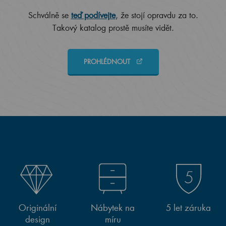
Schválně se
teď podívejte
, že stojí opravdu za to.
Takový katalog prostě musíte vidět.
PROHLÉDNOUT
Originální
Nábytek na
5 let záruka
design
míru