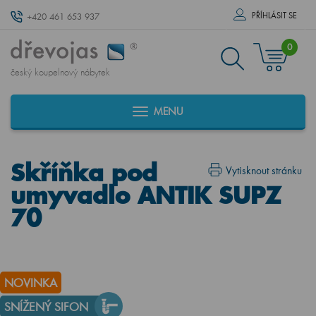
PŘÍHLÁSIT SE
+420 461 653 937
0
český koupelnový nábytek
MENU
Skříňka pod
Vytisknout stránku
umyvadlo ANTIK SUPZ
70
NOVINKA
SNÍŽENÝ SIFON