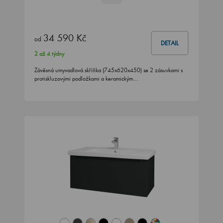
34 590 Kč
od
DETAIL
2 až 4 týdny
Závěsná umyvadlová skříňka (745x620x450) se 2 zásuvkami s
protiskluzovými podložkami a keramickým…