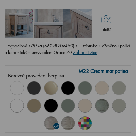
další
Umyvadlová skříňka (660x820x450) s 1 zásuvkou, dřevěnou policí
a keramickým umyvadlem Grace 70
Zobrazit více
M22 Cream mat patina
Barevné provedení korpusu