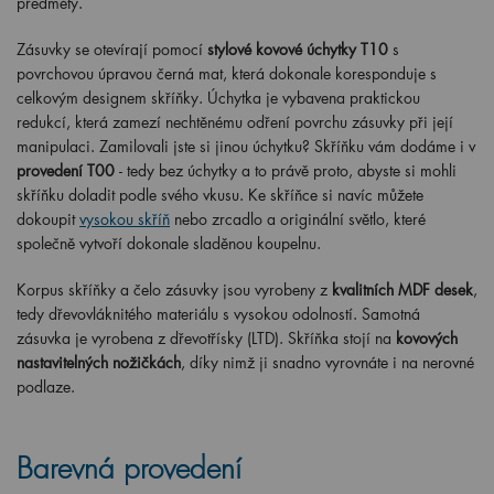
předměty.
Zásuvky se otevírají pomocí
stylové kovové úchytky T10
s
povrchovou úpravou černá mat, která dokonale koresponduje s
celkovým designem skříňky. Úchytka je vybavena praktickou
redukcí, která zamezí nechtěnému odření povrchu zásuvky při její
manipulaci. Zamilovali jste si jinou úchytku? Skříňku vám dodáme i v
provedení T00
- tedy bez úchytky a to právě proto, abyste si mohli
skříňku doladit podle svého vkusu. Ke skříňce si navíc můžete
dokoupit
vysokou skříň
nebo zrcadlo a originální světlo, které
společně vytvoří dokonale sladěnou koupelnu.
Korpus skříňky a čelo zásuvky jsou vyrobeny z
kvalitních MDF desek
,
tedy dřevovláknitého materiálu s vysokou odolností. Samotná
zásuvka je vyrobena z dřevotřísky (LTD). Skříňka stojí na
kovových
nastavitelných nožičkách
, díky nimž ji snadno vyrovnáte i na nerovné
podlaze.
Barevná provedení