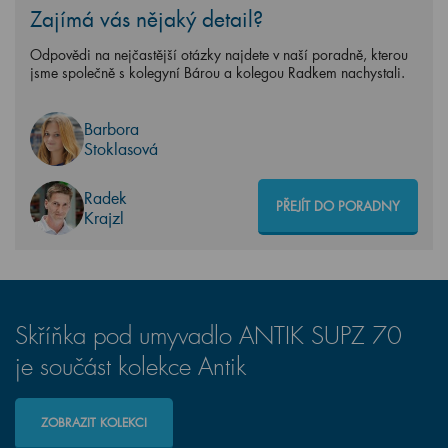
Zajímá vás nějaký detail?
Odpovědi na nejčastější otázky najdete v naší poradně, kterou
jsme společně s kolegyní Bárou a kolegou Radkem nachystali.
Barbora
Stoklasová
Radek
PŘEJÍT DO PORADNY
Krajzl
Skříňka pod umyvadlo ANTIK SUPZ 70
je součást kolekce Antik
ZOBRAZIT KOLEKCI