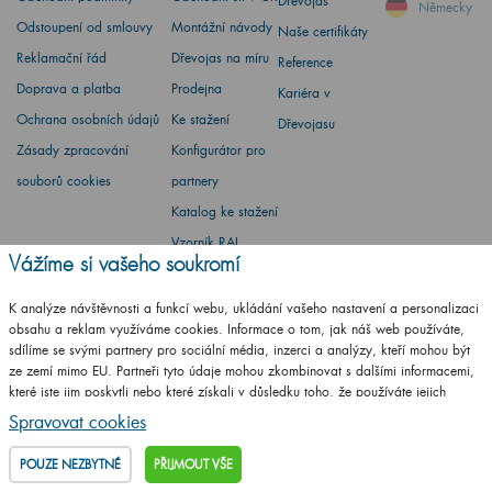
Dřevojas
Německy
Odstoupení od smlouvy
Montážní návody
Naše certifikáty
Reklamační řád
Dřevojas na míru
Reference
Doprava a platba
Prodejna
Kariéra v
Ochrana osobních údajů
Ke stažení
Dřevojasu
Zásady zpracování
Konfigurátor pro
souborů cookies
partnery
Katalog ke stažení
Vzorník RAL
Vážíme si vašeho soukromí
Whistleblowing
Environmentální
K analýze návštěvnosti a funkcí webu, ukládání vašeho nastavení a personalizaci
obsahu a reklam využíváme cookies. Informace o tom, jak náš web používáte,
politika
sdílíme se svými partnery pro sociální média, inzerci a analýzy, kteří mohou být
ze zemí mimo EU. Partneři tyto údaje mohou zkombinovat s dalšími informacemi,
které jste jim poskytli nebo které získali v důsledku toho, že používáte jejich
služby.
Podrobné informace
Spravovat cookies
Barbora Stoklasová
POUZE NEZBYTNÉ
PŘIJMOUT VŠE