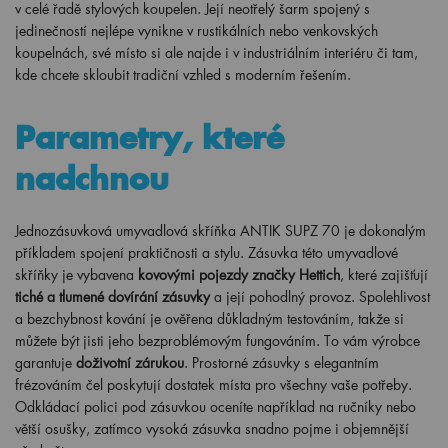
v celé řadě stylových koupelen. Její neotřelý šarm spojený s
jedinečností nejlépe vynikne v rustikálních nebo venkovských
koupelnách, své místo si ale najde i v industriálním interiéru či tam,
kde chcete skloubit tradiční vzhled s moderním řešením.
Parametry, které
nadchnou
Jednozásuvková umyvadlová skříňka ANTIK SUPZ 70 je dokonalým
příkladem spojení praktičnosti a stylu. Zásuvka této umyvadlové
skříňky je vybavena
kovovými pojezdy značky Hettich
, které zajišťují
tiché a tlumené dovírání zásuvky
a její pohodlný provoz. Spolehlivost
a bezchybnost kování je ověřena důkladným testováním, takže si
můžete být jisti jeho bezproblémovým fungováním. To vám výrobce
garantuje
doživotní zárukou
. Prostorné zásuvky s elegantním
frézováním čel poskytují dostatek místa pro všechny vaše potřeby.
Odkládací polici pod zásuvkou oceníte například na ručníky nebo
větší osušky, zatímco vysoká zásuvka snadno pojme i objemnější