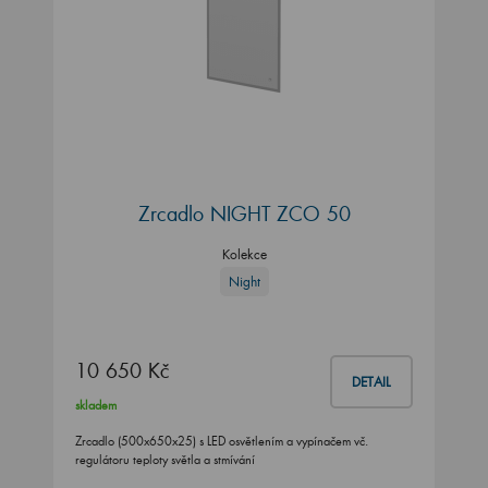
Zrcadlo NIGHT ZCO 50
Kolekce
Night
10 650 Kč
DETAIL
skladem
Zrcadlo (500x650x25) s LED osvětlením a vypínačem vč.
regulátoru teploty světla a stmívání