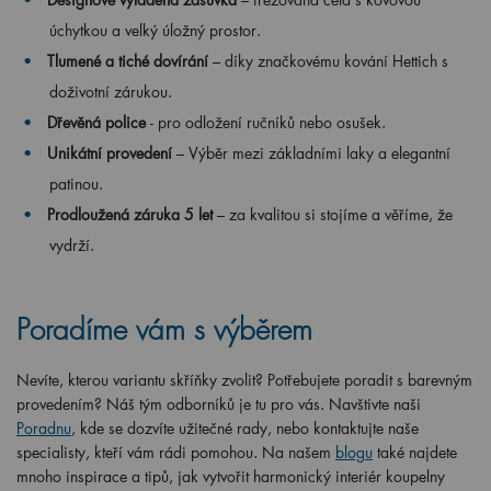
úchytkou a velký úložný prostor.
Tlumené a tiché dovírání
– díky značkovému kování Hettich s
doživotní zárukou.
Dřevěná police
- pro odložení ručníků nebo osušek.
Unikátní provedení
– Výběr mezi základními laky a elegantní
patinou.
Prodloužená záruka 5 let
– za kvalitou si stojíme a věříme, že
vydrží.
Poradíme vám s výběrem
Nevíte, kterou variantu skříňky zvolit? Potřebujete poradit s barevným
provedením? Náš tým odborníků je tu pro vás. Navštivte naši
Poradnu
, kde se dozvíte užitečné rady, nebo kontaktujte naše
specialisty, kteří vám rádi pomohou. Na našem
blogu
také najdete
mnoho inspirace a tipů, jak vytvořit harmonický interiér koupelny