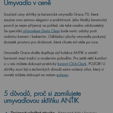
Umyvadlo v ceně
Součástí ceny skříňky je keramické umyvadlo Grace 70, které
zaujme svou jemnou elegancí a praktičností. Jeho hladký keramický
povrch je nejen příjemný na pohled, ale také snadno udržovatelný.
Se speciální
přípravkem Dreja Clean
bude navíc odolný proti
vodnímu kameni i bakteriím. Odkládací plochy umyvadla poskytují
dostatek prostoru pro drobnosti, které chcete mít stále po ruce.
Umyvadlo Grace skvěle doplňuje styl kolekce ANTIK a vytváří
harmonii mezi tradicí a moderním pohodlím. Pro ještě větší komfort
si u nás můžete dokoupit praktický
kovový Click-Clack
. POZOR! U
skříňky musí být z technických důvodů extra snížený sifon, který si
rovněž můžete dokoupit na našem
e-shopu
.
5 důvodů, proč si zamilujete
umyvadlovou skříňku ANTIK
Designově vyladěná zásuvka
– frézovaná čela s kovovou