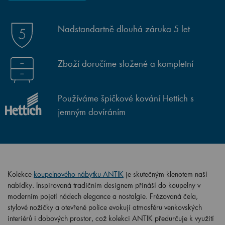
Nadstandartně dlouhá záruka 5 let
Zboží doručíme složené a kompletní
Používáme špičkové kování Hettich s
jemným dovíráním
Kolekce
koupelnového nábytku ANTIK
je skutečným klenotem naší
nabídky. Inspirovaná tradičním designem přináší do koupelny v
moderním pojetí nádech elegance a nostalgie. Frézovaná čela,
stylové nožičky a otevřené police evokují atmosféru venkovských
interiérů i dobových prostor, což kolekci ANTIK předurčuje k využití