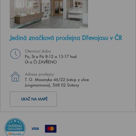
Jediná značková prodejna Dřevojasu v ČR
Otevírací doba
Po, St a Pá 8-12 a 13-17 hod
Út a Čt ZAVŘENO
Adresa prodejny
T. G. Masaryka 46/22 (vstup z ulice
Jungmannova), 568 02 Svitavy
UKAŽ NA MAPĚ