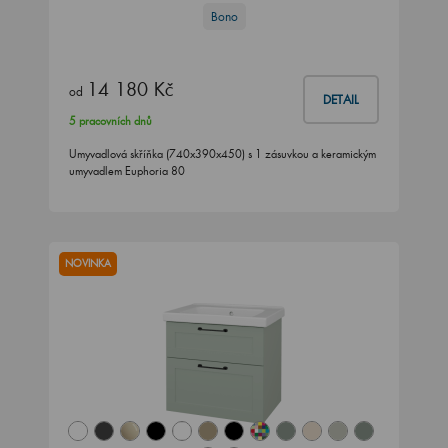
Bono
14 180 Kč
od
DETAIL
5 pracovních dnů
Umyvadlová skříňka (740x390x450) s 1 zásuvkou a keramickým
umyvadlem Euphoria 80
NOVINKA