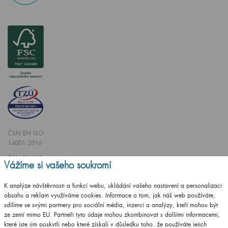
ČSN EN ISO
14001:2016
ČSN EN ISO
Vážíme si vašeho soukromí
9001:2016
K analýze návštěvnosti a funkcí webu, ukládání vašeho nastavení a personalizaci
obsahu a reklam využíváme cookies. Informace o tom, jak náš web používáte,
sdílíme se svými partnery pro sociální média, inzerci a analýzy, kteří mohou být
ze zemí mimo EU. Partneři tyto údaje mohou zkombinovat s dalšími informacemi,
které jste jim poskytli nebo které získali v důsledku toho, že používáte jejich
Vytvořilo studio
CZECHGROUP.cz