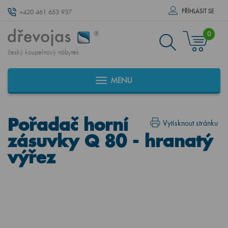
PŘÍHLÁSIT SE
+420 461 653 937
0
český koupelnový nábytek
MENU
Pořadač horní
Vytisknout stránku
zásuvky Q 80 - hranatý
výřez