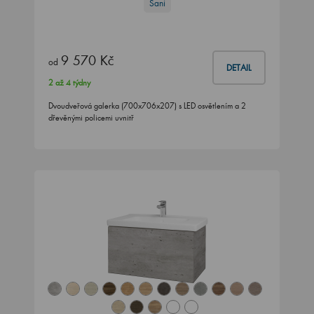
Sani
9 570 Kč
od
DETAIL
2 až 4 týdny
Dvoudveřová galerka (700x706x207) s LED osvětlením a 2
dřevěnými policemi uvnitř