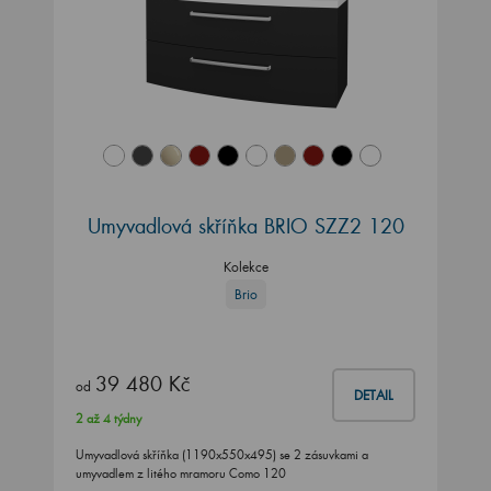
Umyvadlová skříňka BRIO SZZ2 120
Kolekce
Brio
39 480 Kč
od
DETAIL
2 až 4 týdny
Umyvadlová skříňka (1190x550x495) se 2 zásuvkami a
umyvadlem z litého mramoru Como 120