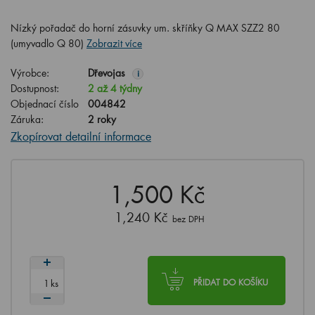
Nízký pořadač do horní zásuvky um. skříňky Q MAX SZZ2 80
(umyvadlo Q 80)
Zobrazit více
Výrobce:
Dřevojas
i
Dostupnost:
2 až 4 týdny
Objednací číslo
004842
Záruka:
2 roky
Zkopírovat detailní informace
1,500 Kč
1,240 Kč
bez DPH
ks
PŘIDAT DO KOŠÍKU