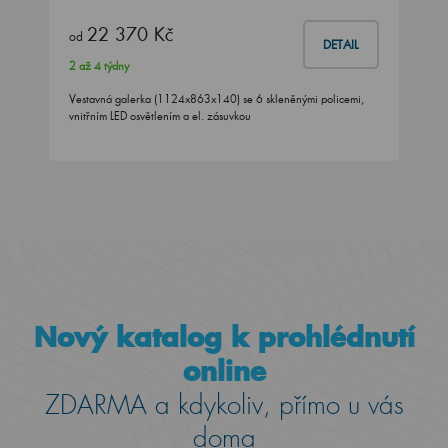
22 370 Kč
od
DETAIL
2 až 4 týdny
Vestavná galerka (1124x863x140) se 6 skleněnými policemi,
vnitřním LED osvětlením a el. zásuvkou
Nový katalog k prohlédnutí
online
ZDARMA a kdykoliv, přímo u vás
doma