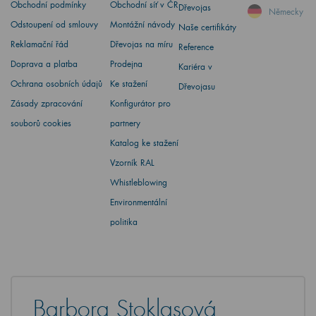
Obchodní podmínky
Obchodní síť v ČR
Dřevojas
Německy
Odstoupení od smlouvy
Montážní návody
Naše certifikáty
Reklamační řád
Dřevojas na míru
Reference
Doprava a platba
Prodejna
Kariéra v
Ochrana osobních údajů
Ke stažení
Dřevojasu
Zásady zpracování
Konfigurátor pro
souborů cookies
partnery
Katalog ke stažení
Vzorník RAL
Whistleblowing
Environmentální
politika
Barbora Stoklasová