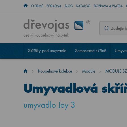
O FIRMĚ
PORADNA
BLOG
KATALOG
DOPRAVA A PLATBA
český koupelnový nábytek
Skříňky pod umyvadlo
Samostatné skříně
Umyvad
Koupelnové kolekce
Module
MODULE SZZ1
Umyvadlová skř
umyvadlo Joy 3