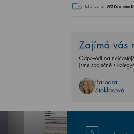
Už přidat jen
990
Kč
a máte
D
Zajímá vás n
Odpovědi na nejčastějš
jsme společně s kolegy
Barbora
Stoklasová