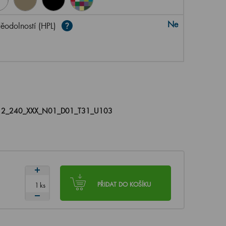
Ne
ěodolností (HPL)
2_240_XXX_N01_D01_T31_U103
ks
PŘIDAT DO KOŠÍKU