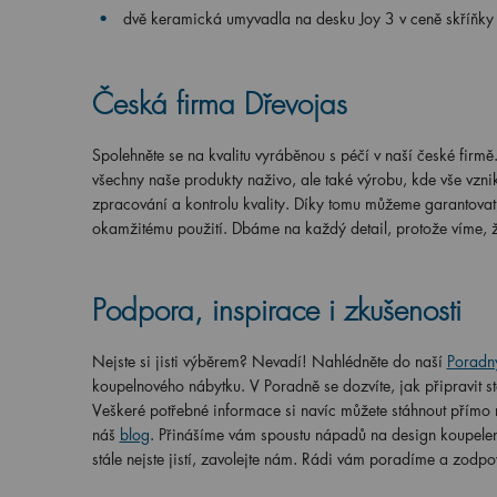
dvě keramická umyvadla na desku Joy 3 v ceně skříňky
Česká firma Dřevojas
Spolehněte se na kvalitu vyráběnou s péčí v naší české firmě
všechny naše produkty naživo, ale také výrobu, kde vše vznik
zpracování a kontrolu kvality. Díky tomu můžeme garantovat, 
okamžitému použití. Dbáme na každý detail, protože víme, že 
Podpora, inspirace i zkušenosti
Nejste si jisti výběrem? Nevadí! Nahlédněte do naší
Poradn
koupelnového nábytku. V Poradně se dozvíte, jak připravit s
Veškeré potřebné informace si navíc můžete stáhnout přímo n
náš
blog
. Přinášíme vám spoustu nápadů na design koupelen,
stále nejste jistí, zavolejte nám. Rádi vám poradíme a zodp