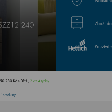
Nadstand
Zboží do
 SZZ12 240
Používám
50 230 Kč s DPH
,
2 až 4 týdny
cí produkty