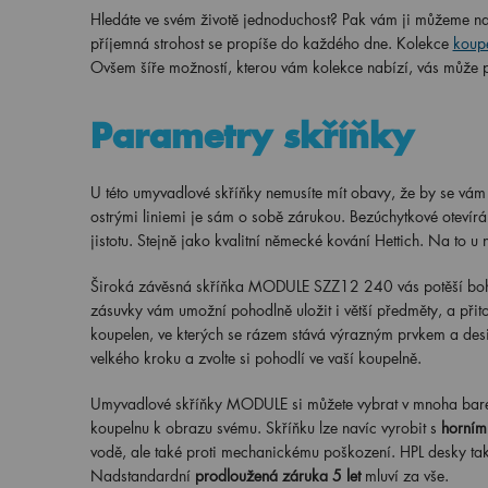
Hledáte ve svém životě jednoduchost? Pak vám ji můžeme n
příjemná strohost se propíše do každého dne. Kolekce
koup
Ovšem šíře možností, kterou vám kolekce nabízí, vás může p
Parametry skříňky
U této umyvadlové skříňky nemusíte mít obavy, že by se vám
ostrými liniemi je sám o sobě zárukou. Bezúchytkové otevírá
jistotu. Stejně jako kvalitní německé kování Hettich. Na to u 
Široká závěsná skříňka MODULE SZZ12 240 vás potěší boh
zásuvky vám umožní pohodlně uložit i větší předměty, a přit
koupelen, ve kterých se rázem stává výrazným prvkem a de
velkého kroku a zvolte si pohodlí ve vaší koupelně.
Umyvadlové skříňky MODULE si můžete vybrat v mnoha bare
koupelnu k obrazu svému. Skříňku lze navíc vyrobit s
horním
vodě, ale také proti mechanickému poškození. HPL desky tak
Nadstandardní
prodloužená záruka 5 let
mluví za vše.