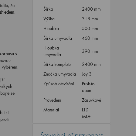
díte, že
Šířka
2400 mm
vzhledem
.
Výška
318 mm
Hloubka
500 mm
Šířka umyvadla
460 mm
Hloubka
390 mm
korpusu s
umyvadla
gnovou
Šířka kompletu
2400 mm
m výběrem.
Značka umyvadla
Joy 3
jší
Způsob otevírání
Push-to-
velkých
open
bojte se
Provedení
Zásuvkové
Materiál
LTD
it si
MDF
proti
Stavební připravenost