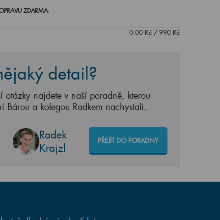
OPRAVU ZDARMA
.
0.00
Kč
/
990
Kč
ějaký detail?
í otázky najdete v naší poradně, kterou
ní Bárou a kolegou Radkem nachystali.
Radek
PŘEJÍT DO PORADNY
Krajzl