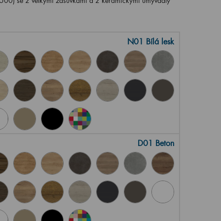
00) se 2 velkými zásuvkami a 2 keramickými umyvadly
N01 Bílá lesk
D01 Beton