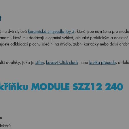
t
me dvě stylová
keramická umyvadla Joy 3
, která jsou navržena pro mode
nami, které mu dodávají elegantní vzhled, ale také praktickým a dostateč
jdete odkládací plochu ideální na mýdlo, zubní kartáčky nebo další drobn
ší doplňky, jako je
sifon
,
kovový Click-clack
nebo
krytka přepadu
, a dola
 skříňku MODULE SZZ12 240
ou
dekorů