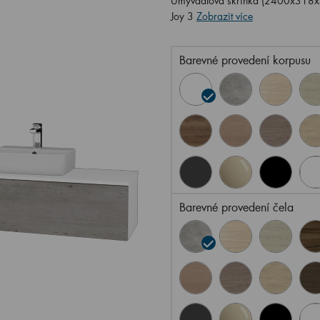
Umyvadlová skříňka (2400x318x5
Joy 3
Zobrazit více
Barevné provedení korpusu
Barevné provedení čela