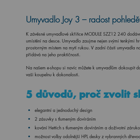
Umyvadlo Joy 3 – radost pohledě
K závěsné umyvadlové skříňce MODULE SZZ12 240 dodává
umístění na desce. Umyvadlo zaujme nejen svými tenkými hra
prostorným místem na mytí rukou. V zadní části umyvadla na
přidává na jeho praktičnosti.
Na našem e-shopu si navíc můžete k umyvadlům dokoupit dal
vaši koupelnu k dokonalosti.
5 důvodů, proč zvolit
elegantní a jednoduchý design
2 zásuvky s tlumeným dovíráním
k
ování Hettich s tlumeným dovíráním a doživotní záruk
možnost volby odolnější HPL desky z vybranných dřevo