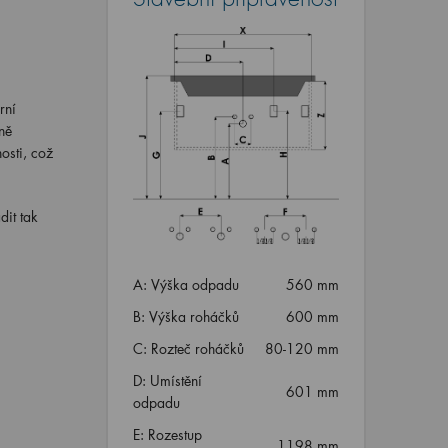
rní
ně
osti, což
dit tak
A: Výška odpadu
560 mm
B: Výška roháčků
600 mm
C: Rozteč roháčků
80-120 mm
D: Umístění
601 mm
odpadu
E: Rozestup
1198 mm