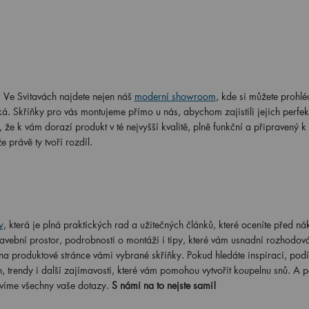
. Ve Svitavách najdete nejen náš
moderní showroom
, kde si můžete prohlé
á. Skříňky pro vás montujeme přímo u nás, abychom zajistili jejich perfek
že k vám dorazí produkt v té nejvyšší kvalitě, plně funkční a připravený k
právě ty tvoří rozdíl.
y
, která je plná praktických rad a užitečných článků, které oceníte před n
tavební prostor, podrobnosti o montáži i tipy, které vám usnadní rozhodová
a produktové stránce vámi vybrané skříňky. Pokud hledáte inspiraci, podí
 trendy i další zajímavosti, které vám pomohou vytvořit koupelnu snů. A p
ovíme všechny vaše dotazy.
S námi na to nejste sami!