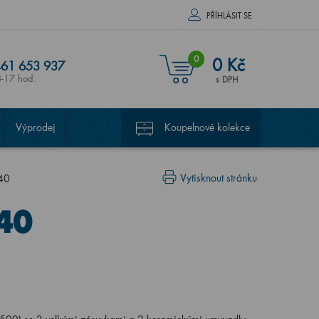
PŘÍHLÁSIT SE
0
0 Kč
61 653 937
8-17 hod.
s DPH
Výprodej
Koupelnové kolekce
Vytisknout stránku
40
40