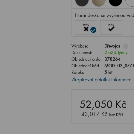
Horní deska se zvýšenou vod
Výrobce:
Dřevojas
i
Dostupnost:
2 až 4 týdny
Objednací číslo
378264
Objednací kód
MOD103_SZZ1
Záruka:
5 let
Zkopírovat detailní informace
52,050 Kč
43,017 Kč
bez DPH