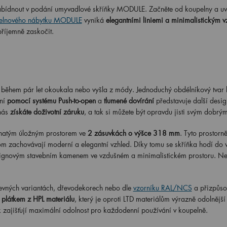
abídnout v podání umyvadlové skříňky MODULE. Začněte od koupelny a uvi
elnového nábytku MODULE
vyniká
elegantními liniemi a minimalistickým 
říjemně zaskočit.
 během pár let okoukala nebo vyšla z módy. Jednoduchý obdélníkový tvar 
ní
pomocí systému Push-to-open
a
tlumené dovírání
představuje další desi
nás
získáte doživotní záruku
, a tak si můžete být opravdu jisti svým dobrý
atým úložným prostorem ve
2 zásuvkách o výšce
318 mm
. Tyto prostorně
om zachovávají moderní a elegantní vzhled. Díky tomu se skříňka hodí do 
signovým stavebním kamenem ve vzdušném a minimalistickém prostoru. Ne
vných variantách, dřevodekorech nebo dle
vzorníku RAL/NCS
a přizpůsob
 plátkem z HPL materiálu
, který je oproti LTD materiálům výrazně odolnější 
 zajišťují maximální odolnost pro každodenní používání v koupelně.