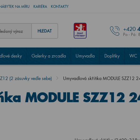
NÁBYTEK NA MÍRU
KARIÉRA
KONTAKTY
+420
4
HLEDAT
Po - Pá: 
lové desky
Galerky a zrcadla
Umyvadla
Doplňky
WC
2 (2 zásuvky vedle sebe)
Umyvadlová skříňka MODULE SZZ12 2
íňka MODULE SZZ12 2