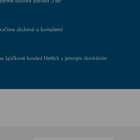
artně dlouhá záruka 5 let
ručíme složené a kompletní
e špičkové kování Hettich s jemným dovíráním