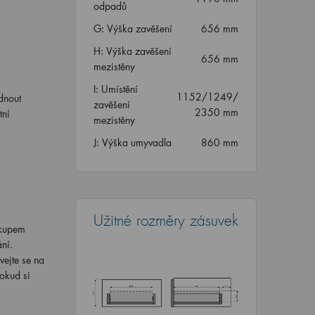
odpadů
G: Výška zavěšení
656 mm
H: Výška zavěšení
656 mm
mezistěny
I: Umístění
1152/1249/
dnout
zavěšení
2350 mm
tní
mezistěny
J: Výška umyvadla
860 mm
Užitné rozměry zásuvek
ákupem
ní.
vejte se na
okud si