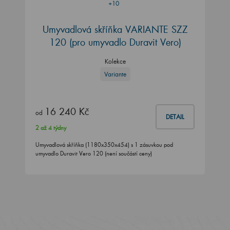
+10
Umyvadlová skříňka VARIANTE SZZ
120
(pro umyvadlo Duravit Vero)
Kolekce
Variante
16 240 Kč
od
DETAIL
2 až 4 týdny
Umyvadlová skříňka (1180x350x454) s 1 zásuvkou pod
umyvadlo Duravit Vero 120 (není součástí ceny)