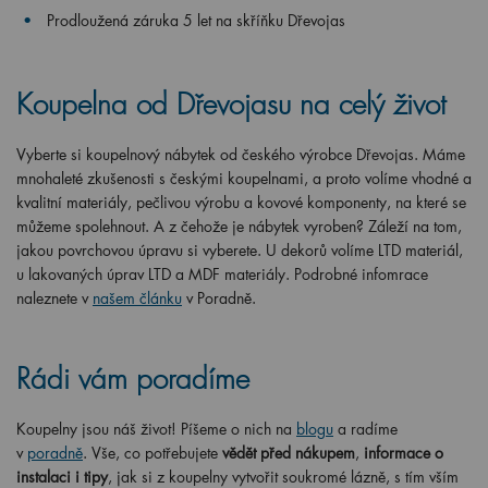
Prodloužená záruka 5 let na skříňku Dřevojas
Koupelna od Dřevojasu na celý život
Vyberte si koupelnový nábytek od českého výrobce Dřevojas. Máme
mnohaleté zkušenosti s českými koupelnami, a proto volíme vhodné a
kvalitní materiály, pečlivou výrobu a kovové komponenty, na které se
můžeme spolehnout. A z čehože je nábytek vyroben? Záleží na tom,
jakou povrchovou úpravu si vyberete. U dekorů volíme LTD materiál,
u lakovaných úprav LTD a MDF materiály. Podrobné infomrace
naleznete v
našem článku
v Poradně.
Rádi vám poradíme
Koupelny jsou náš život! Píšeme o nich na
blogu
a radíme
v
poradně
. Vše, co potřebujete
vědět před nákupem
,
informace o
instalaci i tipy
, jak si z koupelny vytvořit soukromé lázně, s tím vším