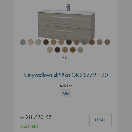
+17
Umyvadlová skříňka GIO SZZ2 120
Kolekce
Gio
28 720 Kč
od
DETAIL
3 až 5 týdnů