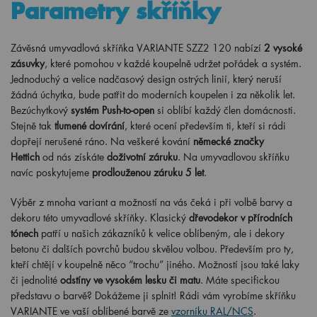
Parametry skříňky
Závěsná umyvadlová skříňka VARIANTE SZZ2 120 nabízí
2 vysoké
zásuvky
, které pomohou v každé koupelně udržet pořádek a systém.
Jednoduchý a velice nadčasový design ostrých linií, který neruší
žádná úchytka, bude patřit do moderních koupelen i za několik let.
Bezúchytkový
systém Push-to-open
si oblíbí každý člen domácnosti.
Stejně tak
tlumené dovírání
, které ocení především ti, kteří si rádi
dopřejí nerušené ráno. Na veškeré kování
německé značky
Hettich
od nás získáte
doživotní záruku
. Na umyvadlovou skříňku
navíc poskytujeme
prodlouženou záruku 5 let
.
Výběr z mnoha variant a možností na vás čeká i při volbě barvy a
dekoru této umyvadlové skříňky. Klasický
dřevodekor v přírodních
tónech
patří u našich zákazníků k velice oblíbeným, ale i dekory
betonu či dalších povrchů budou skvělou volbou. Především pro ty,
kteří chtějí v koupelně něco “trochu” jiného. Možností jsou také laky
či jednolité
odstíny ve vysokém lesku či matu
. Máte specifickou
představu o barvě? Dokážeme ji splnit! Rádi vám vyrobíme skříňku
VARIANTE ve vaší oblíbené barvě ze
vzorníku RAL/NCS
.