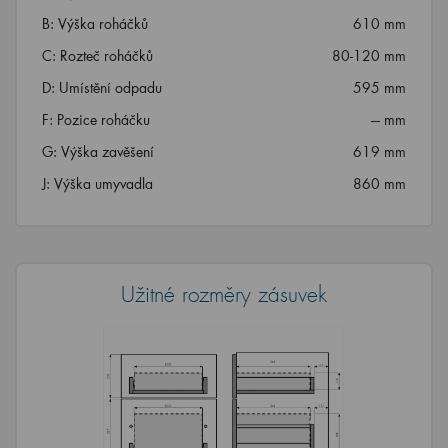
B: Výška roháčků
610 mm
C: Rozteč roháčků
80-120 mm
D: Umístění odpadu
595 mm
F: Pozice roháčku
--- mm
G: Výška zavěšení
619 mm
J: Výška umyvadla
860 mm
Užitné rozměry zásuvek