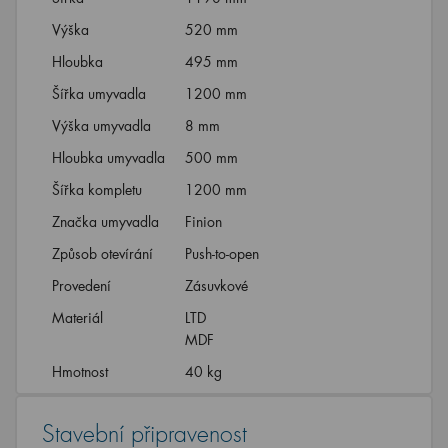
Výška
520 mm
Hloubka
495 mm
Šířka umyvadla
1200 mm
Výška umyvadla
8 mm
Hloubka umyvadla
500 mm
Šířka kompletu
1200 mm
Značka umyvadla
Finion
Způsob otevírání
Push-to-open
Provedení
Zásuvkové
Materiál
LTD
MDF
Hmotnost
40 kg
Stavební připravenost