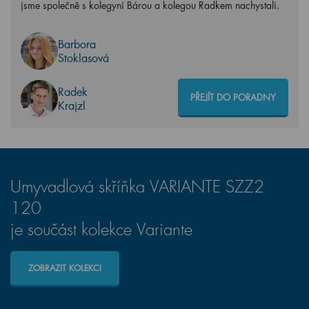
jsme společně s kolegyní Bárou a kolegou Radkem nachystali.
Barbora
Stoklasová
Radek
PŘEJÍT DO PORADNY
Krajzl
Umyvadlová skříňka VARIANTE SZZ2
120
je součást kolekce Variante
ZOBRAZIT KOLEKCI