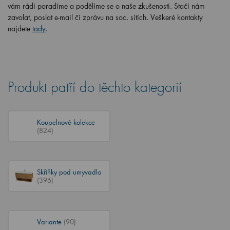
vám rádi poradíme a podělíme se o naše zkušenosti. Stačí nám
zavolat, poslat e-mail či zprávu na soc. sítích. Veškeré kontakty
najdete
tady
.
Produkt patří do těchto kategorií
Koupelnové kolekce
(824)
Skříňky pod umyvadlo
(396)
Variante
(90)