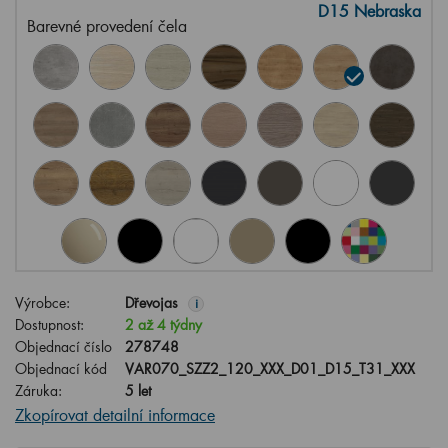
D15 Nebraska
Barevné provedení čela
Výrobce:
Dřevojas
i
Dostupnost:
2 až 4 týdny
Objednací číslo
278748
Objednací kód
VAR070_SZZ2_120_XXX_D01_D15_T31_XXX
Záruka:
5 let
Zkopírovat detailní informace