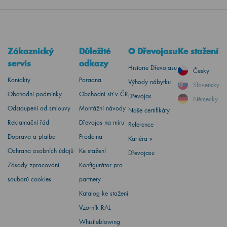
Zákaznický
Důležité
O Dřevojasu
Ke stažení
servis
odkazy
Historie Dřevojasu
Česky
Kontakty
Poradna
Výhody nábytku
Slovensky
Obchodní podmínky
Obchodní síť v ČR
Dřevojas
Německy
Odstoupení od smlouvy
Montážní návody
Naše certifikáty
Reklamační řád
Dřevojas na míru
Reference
Doprava a platba
Prodejna
Kariéra v
Ochrana osobních údajů
Ke stažení
Dřevojasu
Zásady zpracování
Konfigurátor pro
souborů cookies
partnery
Katalog ke stažení
Vzorník RAL
Whistleblowing