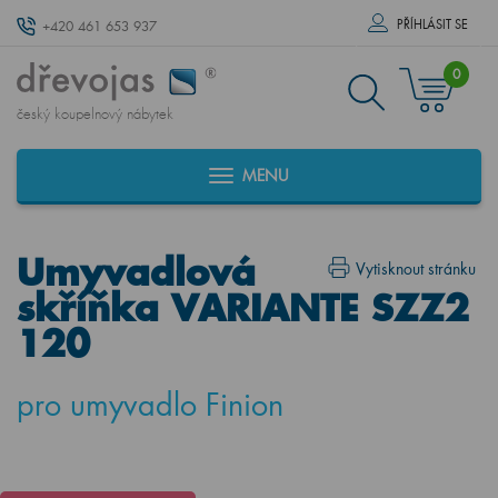
PŘÍHLÁSIT SE
+420 461 653 937
0
český koupelnový nábytek
MENU
Umyvadlová
Vytisknout stránku
skříňka VARIANTE SZZ2
120
pro umyvadlo Finion