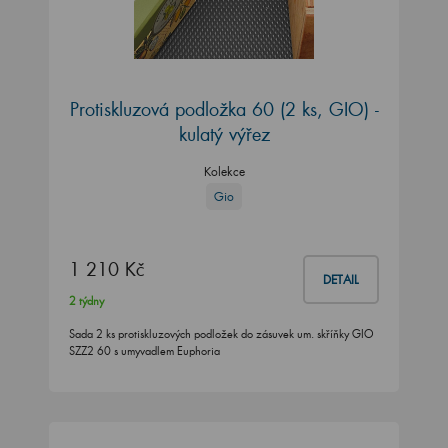
Protiskluzová podložka 60 (2 ks, GIO) -
kulatý výřez
Kolekce
Gio
1 210 Kč
DETAIL
2 týdny
Sada 2 ks protiskluzových podložek do zásuvek um. skříňky GIO
SZZ2 60 s umyvadlem Euphoria