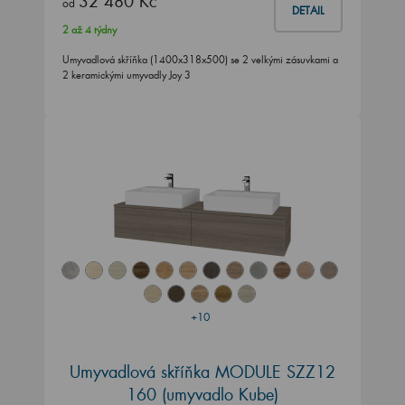
32 480 Kč
od
DETAIL
2 až 4 týdny
Umyvadlová skříňka (1400x318x500) se 2 velkými zásuvkami a
2 keramickými umyvadly Joy 3
+10
Umyvadlová skříňka MODULE SZZ12
160
(umyvadlo Kube)