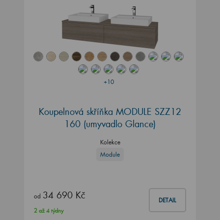
+10
Koupelnová skříňka MODULE SZZ12
160
(umyvadlo Glance)
Kolekce
Module
34 690 Kč
od
DETAIL
2 až 4 týdny