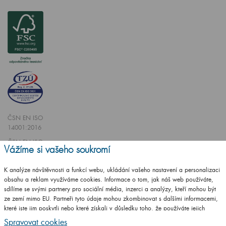
ČSN EN ISO
14001:2016
ČSN EN ISO
Vážíme si vašeho soukromí
9001:2016
K analýze návštěvnosti a funkcí webu, ukládání vašeho nastavení a personalizaci
obsahu a reklam využíváme cookies. Informace o tom, jak náš web používáte,
sdílíme se svými partnery pro sociální média, inzerci a analýzy, kteří mohou být
ze zemí mimo EU. Partneři tyto údaje mohou zkombinovat s dalšími informacemi,
které jste jim poskytli nebo které získali v důsledku toho, že používáte jejich
Vytvořilo studio
CZECHGROUP.cz
služby.
Podrobné informace
Spravovat cookies