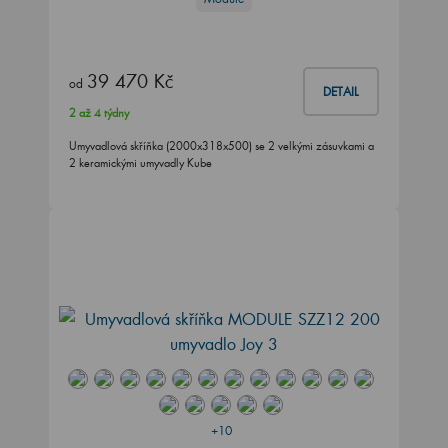
39 470 Kč
od
DETAIL
2 až 4 týdny
Umyvadlová skříňka (2000x318x500) se 2 velkými zásuvkami a
2 keramickými umyvadly Kube
+10