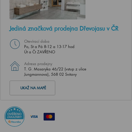
Jediná značková prodejna Dřevojasu v ČR
Otevírací doba
Po, St a Pá 8-12 a 13-17 hod
Út a Čt ZAVŘENO
Adresa prodejny
T. G. Masaryka 46/22 (vstup z ulice
Jungmannova), 568 02 Svitavy
UKAŽ NA MAPĚ