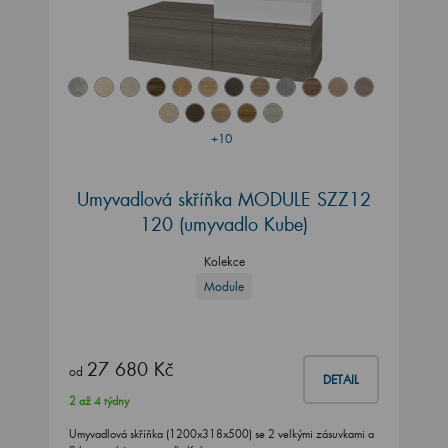
+10
Umyvadlová skříňka MODULE SZZ12
120
(umyvadlo Kube)
Kolekce
Module
27 680 Kč
od
DETAIL
2 až 4 týdny
Umyvadlová skříňka (1200x318x500) se 2 velkými zásuvkami a