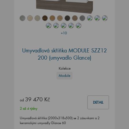
+10
Umyvadlová skříňka MODULE SZZ12
200
(umyvadlo Glance)
Kolekce
Module
39 470 Kč
od
DETAIL
2 až 4 týdny
Umyvadlová skříňka (2000x318x500) se 2 zásuvkami a 2
keramickými umyvadly Glance 60