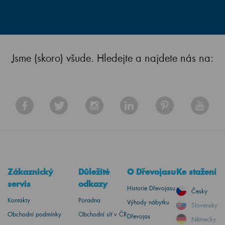
Jsme (skoro) všude. Hledejte a najdete nás na:
Zákaznický
Důležité
O Dřevojasu
Ke stažení
servis
odkazy
Historie Dřevojasu
Česky
Kontakty
Poradna
Výhody nábytku
Slovensky
Obchodní podmínky
Obchodní síť v ČR
Dřevojas
Německy