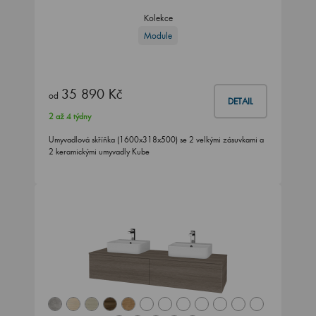
Kolekce
Module
35 890 Kč
od
DETAIL
2 až 4 týdny
Umyvadlová skříňka (1600x318x500) se 2 velkými zásuvkami a
2 keramickými umyvadly Kube