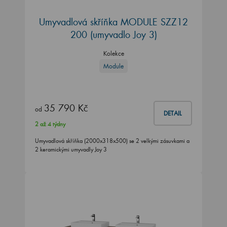
Umyvadlová skříňka MODULE SZZ12
200
(umyvadlo Joy 3)
Kolekce
Module
35 790 Kč
od
DETAIL
2 až 4 týdny
Umyvadlová skříňka (2000x318x500) se 2 velkými zásuvkami a
2 keramickými umyvadly Joy 3