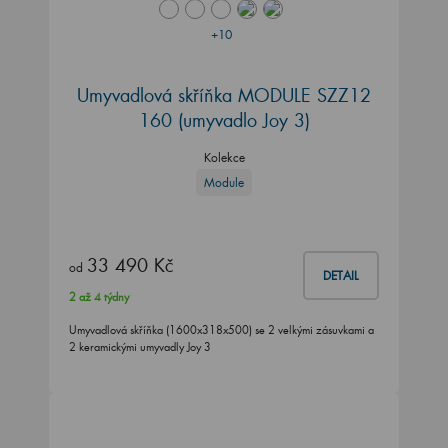
+10
Umyvadlová skříňka MODULE SZZ12
160
(umyvadlo Joy 3)
Kolekce
Module
33 490 Kč
od
DETAIL
2 až 4 týdny
Umyvadlová skříňka (1600x318x500) se 2 velkými zásuvkami a
2 keramickými umyvadly Joy 3