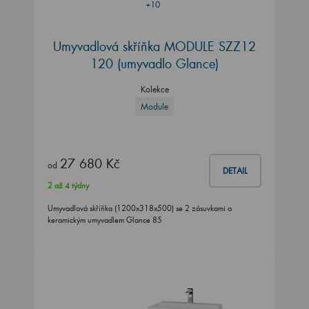
+10
Umyvadlová skříňka MODULE SZZ12
120 (umyvadlo Glance)
Kolekce
Module
27 680 Kč
od
DETAIL
2 až 4 týdny
Umyvadlová skříňka (1200x318x500) se 2 zásuvkami a
keramickým umyvadlem Glance 85