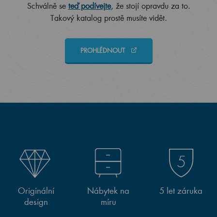
Schválně se
teď podívejte
, že stojí opravdu za to.
Takový katalog prostě musíte vidět.
PROHLÉDNOUT
Originální
Nábytek na
5 let záruka
design
míru