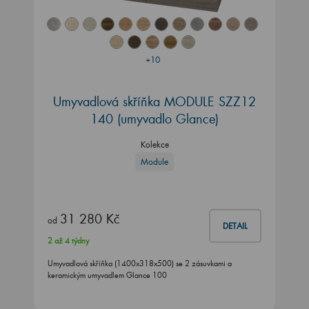
+10
Umyvadlová skříňka MODULE SZZ12
140 (umyvadlo Glance)
Kolekce
Module
31 280 Kč
od
DETAIL
2 až 4 týdny
Umyvadlová skříňka (1400x318x500) se 2 zásuvkami a
keramickým umyvadlem Glance 100