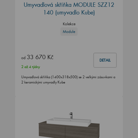
Umyvadlová skříňka MODULE SZZ12
140
(umyvadlo Kube)
Kolekce
Module
33 670 Kč
od
DETAIL
2 až 4 týdny
Umyvadlová skříňka (1400x318x500) se 2 velkými zásuvkami a
2 keramickými umyvadly Kube