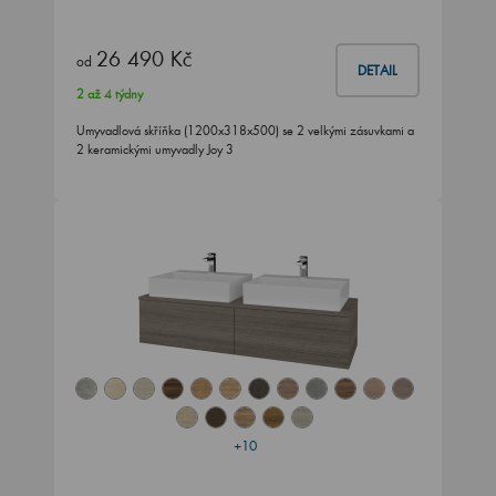
26 490 Kč
od
DETAIL
2 až 4 týdny
Umyvadlová skříňka (1200x318x500) se 2 velkými zásuvkami a
2 keramickými umyvadly Joy 3
+10